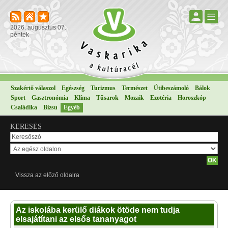
2026. augusztus 07.
péntek
Szakértő válaszol
Egészség
Turizmus
Természet
Útibeszámoló
Bálok
Sport
Gasztronómia
Klíma
Tűsarok
Mozaik
Ezotéria
Horoszkóp
Családika
Bizsu
Egyéb
KERESÉS
Vissza az előző oldalra
Az iskolába kerülő diákok ötöde nem tudja
elsajátítani az elsős tananyagot