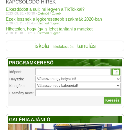
KAPCSOLÓDÓ HÍREK
Elkezdődött a suli: mi legyen a TikTokkal?
2023. 09. 28. - 08:30 -
Életmód
/
Egyéb
Ezek lesznek a legkeresettebb szakmák 2020-ban
2020. 01. 11. - 13:45 -
Életmód
/
Egyéb
Hihetetlen, hogy így is lehet tanítani a matekot
2018. 11. 10. - 00:10 -
Életmód
/
Egyéb
iskola
tanulás
iskolakezdés
PROGRAMKERESŐ
Időpont:
Helyszín:
Kategória:
Esemény neve:
GALÉRIA AJÁNLÓ