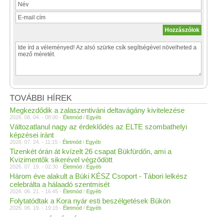
TOVÁBBI HÍREK
Megkezdődik a zalaszentiváni deltavágány kivitelezése
2026. 08. 04. - 08:00 -
Életmód
/
Egyéb
Változatlanul nagy az érdeklődés az ELTE szombathelyi
képzései iránt
2026. 07. 24. - 11:15 -
Életmód
/
Egyéb
Tizenkét órán át kvízelt 26 csapat Bükfürdőn, ami a
Kvizimentők sikerével végződött
2026. 07. 19. - 02:30 -
Életmód
/
Egyéb
Három éve alakult a Büki KÉSZ Csoport - Tábori lelkész
celebrálta a hálaadó szentmisét
2026. 06. 21. - 16:45 -
Életmód
/
Egyéb
Folytatódtak a Kora nyár esti beszélgetések Bükön
2026. 06. 19. - 19:15 -
Életmód
/
Egyéb