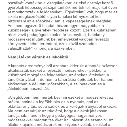
osztályát vonták be a vizsgálatokba: az első osztályt kezdő
gyerekek képességeit saját tanítóik mérték fel, majd két éven
át monitorozták a fejlődésüket. „Egyértelmű volt, hogy már az
iskola megkezdésétől olyan tanulási környezetet kell
biztosítani az elsősöknek, ami a képességeiknek megfelel.
Ami nem egyszerű feladat, hiszen egyre nagyobbak a
különbségek a gyerekek fejlődése között. Ezért a kutatásban
részt vevő pedagógusoknak már bizonyított, hatékony
módszereket mutattunk be, amelyekkel valóban fejlesztő
környezetet lehet teremteni, ezek közül szabadon
választhattak" - mondja a szakember.
Nem játékot várunk az iskolától
A kutatás eredményeiből azonban kiderült: a tanítók szívesen
alkalmazták ezeket a fejlesztő módszereket - például a
különböző mozgásos feladatokat, az énekes játékokat, a
tanulókártyákat -, de nem a tanórákba építették be, hanem
elsősorban a délutáni időszakban, a szünetekben és a
játékidőben használták.
„A legtöbben nem merték bevinni ezeket a módszereket az
órákra, aminek a legfőbb oka az a nyomás, ami az
oktatásirányítás, sőt a szülők és a kollégák irányából érkezik.
Ma nem azt várjuk az iskolától, hogy a diákok játékosan
tanuljanak, hanem hogy a pedagógus hagyományos
módszerekkel megtanítsa őket írni, olvasni és számolni. Az
általunk ajánlott módszerek nem ilyenek voltak, ezekkel a