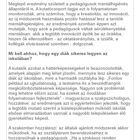
Meglepő eredmény született a pedagógusok mentálhigiénés
állapotáról is. A kutatócsoport tagjai ezt is folyamatosan
monitorozták, arra számítva, hogy a kreativitás, az innováció,
az új módszerek használata pozitív hatással lesz a tanítók
mentálhigiénéjére, az eredmények azonban éppen azt
mutatják, hogy azok a pedagógusok váltak sérülékenyebbé
mentálisan, akik a legtöbb innovációt építik be az óráikba,
hiszen ők ellenszélben - az oktatásirányítás, a szülők, a
kollégák elvárásaival szemben - dolgoznak.
Mi kell ahhoz, hogy egy diák sikeres legyen az
iskolában?
A kutatók azokat a háttérképességeket is beazonosították,
amelyek alapján meg lehet jósolni, mennyire lesz sikeres egy
diák az iskolában, mire a harmadik osztályba lép. „Fontos
például az ujjtudatosság, a testséma és a beszédhangok
megkülönböztetésének képessége. Nagyon sok problémát
meg lehetne előzni azzal, ha ezeket az óvodában
folyamatosan fejlesztenék" - magyarázza a szakpszichológus,
hozzátéve: az eredmények azt is egyértelműen jelezték, hogy
a legtöbb mutató szerint a kistelepüléseken működő iskolák
elsősei elmaradásban vannak a nagyobb településeken élő
gyerekekhez képest.
A szakember hozzáteszi: az általuk ajánlott módszerek akkor
működnek, ha az osztályterem berendezéséhez is
hozzányúlnak a pedagógusok. „Ha a szokásos renden