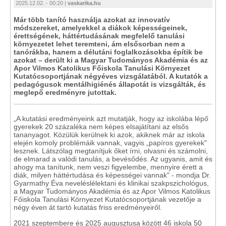
2025.12.02. - 00:20 |
vaskarika.hu
Már több tanító használja azokat az innovatív
módszereket, amelyekkel a diákok képességeinek,
érettségének, háttértudásának megfelelő tanulási
környezetet lehet teremteni, ám elsősorban nem a
tanórákba, hanem a délutáni foglalkozásokba építik be
azokat – derült ki a Magyar Tudományos Akadémia és az
Apor Vilmos Katolikus Főiskola Tanulási Környezet
Kutatócsoportjának négyéves vizsgálatából. A kutatók a
pedagógusok mentálhigiénés állapotát is vizsgálták, és
meglepő eredményre jutottak.
„A kutatási eredményeink azt mutatják, hogy az iskolába lépő
gyerekek 20 százaléka nem képes elsajátítani az elsős
tananyagot. Közülük kerülnek ki azok, akiknek már az iskola
elején komoly problémáik vannak, vagyis „papíros gyerekek"
lesznek. Látszólag megtanítjuk őket írni, olvasni és számolni,
de elmarad a valódi tanulás, a bevésődés. Az ugyanis, amit és
ahogy ma tanítunk, nem veszi figyelembe, mennyire érett a
diák, milyen háttértudása és képességei vannak" - mondja Dr.
Gyarmathy Éva neveléslélektani és klinikai szakpszichológus,
a Magyar Tudományos Akadémia és az Apor Vilmos Katolikus
Főiskola Tanulási Környezet Kutatócsoportjának vezetője a
négy éven át tartó kutatás friss eredményeiről.
2021 szeptembere és 2025 augusztusa között 46 iskola 50