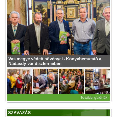
Vas megye védett növényei - Könyvbemutató a
Nádasdy-vár dísztermében
További galériák
SZAVAZÁS