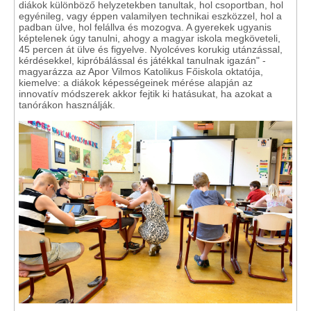
diákok különböző helyzetekben tanultak, hol csoportban, hol
egyénileg, vagy éppen valamilyen technikai eszközzel, hol a
padban ülve, hol felállva és mozogva. A gyerekek ugyanis
képtelenek úgy tanulni, ahogy a magyar iskola megköveteli,
45 percen át ülve és figyelve. Nyolcéves korukig utánzással,
kérdésekkel, kipróbálással és játékkal tanulnak igazán" -
magyarázza az Apor Vilmos Katolikus Főiskola oktatója,
kiemelve: a diákok képességeinek mérése alapján az
innovatív módszerek akkor fejtik ki hatásukat, ha azokat a
tanórákon használják.