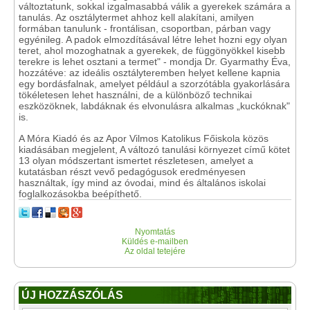
változtatunk, sokkal izgalmasabbá válik a gyerekek számára a
tanulás. Az osztálytermet ahhoz kell alakítani, amilyen
formában tanulunk - frontálisan, csoportban, párban vagy
egyénileg. A padok elmozdításával létre lehet hozni egy olyan
teret, ahol mozoghatnak a gyerekek, de függönyökkel kisebb
terekre is lehet osztani a termet" - mondja Dr. Gyarmathy Éva,
hozzátéve: az ideális osztályteremben helyet kellene kapnia
egy bordásfalnak, amelyet például a szorzótábla gyakorlására
tökéletesen lehet használni, de a különböző technikai
eszközöknek, labdáknak és elvonulásra alkalmas „kuckóknak"
is.
A Móra Kiadó és az Apor Vilmos Katolikus Főiskola közös
kiadásában megjelent, A változó tanulási környezet című kötet
13 olyan módszertant ismertet részletesen, amelyet a
kutatásban részt vevő pedagógusok eredményesen
használtak, így mind az óvodai, mind és általános iskolai
foglalkozásokba beépíthető.
Nyomtatás
Küldés e-mailben
Az oldal tetejére
ÚJ HOZZÁSZÓLÁS