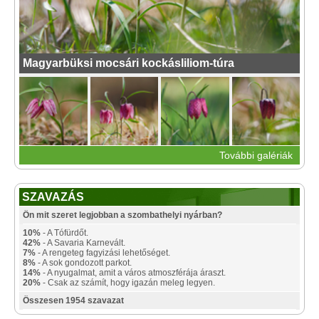
Magyarbüksi mocsári kockásliliom-túra
További galériák
SZAVAZÁS
Ön mit szeret legjobban a szombathelyi nyárban?
10%
- A Tófürdőt.
42%
- A Savaria Karnevált.
7%
- A rengeteg fagyizási lehetőséget.
8%
- A sok gondozott parkot.
14%
- A nyugalmat, amit a város atmoszférája áraszt.
20%
- Csak az számít, hogy igazán meleg legyen.
Összesen 1954 szavazat