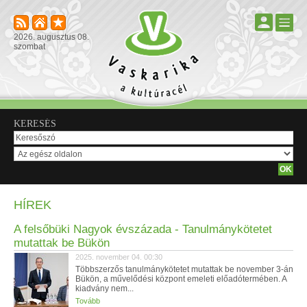
2026. augusztus 08.
szombat
KERESÉS
HÍREK
A felsőbüki Nagyok évszázada - Tanulmánykötetet
mutattak be Bükön
2025. november 04. 00:30
Többszerzős tanulmánykötetet mutattak be november 3-án
Bükön, a művelődési központ emeleti előadótermében. A
kiadvány nem...
Tovább