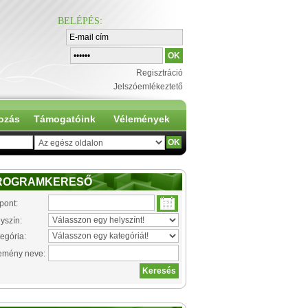
BELÉPÉS
:
Regisztráció
Jelszóemlékeztető
ozás
Támogatóink
Vélemények
ROGRAMKERESŐ
pont:
yszín:
egória:
emény neve: