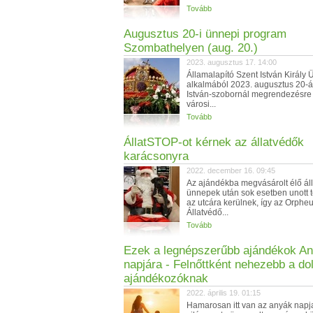
Tovább
Augusztus 20-i ünnepi program
Szombathelyen (aug. 20.)
2023. augusztus 17. 14:00
Államalapító Szent István Király
alkalmából 2023. augusztus 20-á
István-szobornál megrendezésre 
városi...
Tovább
ÁllatSTOP-ot kérnek az állatvédők
karácsonyra
2022. december 16. 09:45
Az ajándékba megvásárolt élő áll
ünnepek után sok esetben unott 
az utcára kerülnek, így az Orphe
Állatvédő...
Tovább
Ezek a legnépszerűbb ajándékok A
napjára - Felnőttként nehezebb a do
ajándékozóknak
2022. április 19. 01:15
Hamarosan itt van az anyák napj