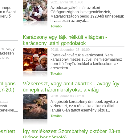
2021. április 30. 13:00
 Ünnepe
Az édesanyákról már az ókori
n a Szent
Görögországban is megemlékeztek,
kerülő
Magyarországon pedig 1928-tól ünnepeljük
hivatalosan az anyák...
Tovább
Karácsony egy lájk nélküli világban -
karácsony utáni gondolatok
amit vagy
2018. december 26. 10:00
hakészen
Gyerekként vártuk a karácsonyt. Nem
utolsó
karácsonyi mézes sütivel, nem egymáshoz
nem illő fényfüzérekkel a kerítéseken, az
ereszeken...
Tovább
ligans
Vízkereszt, vagy amit akartok - avagy így
17-20.)
ünnepli a háromkirályokat a világ
2018. január 08. 00:10
attal
A legősibb keresztény ünnepek egyike a
ossá
vízkereszt, ez a római katolikusok által
rtekkel,...
január 6-án tartott esemény Jézus...
Tovább
szített
Így emlékezett Szombathely október 23-ra
(képes beszámoló)