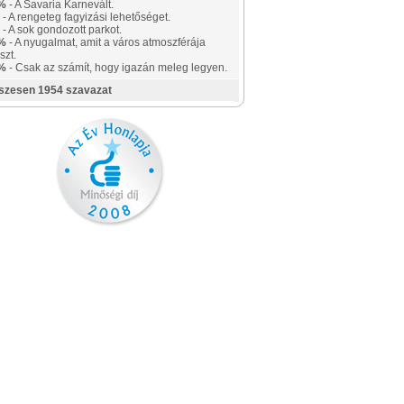
%
- A Savaria Karnevált.
- A rengeteg fagyizási lehetőséget.
- A sok gondozott parkot.
%
- A nyugalmat, amit a város atmoszférája
szt.
%
- Csak az számít, hogy igazán meleg legyen.
szesen 1954 szavazat