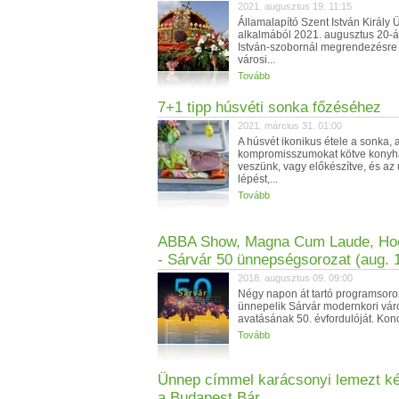
2021. augusztus 19. 11:15
Államalapító Szent István Király
alkalmából 2021. augusztus 20-á
István-szobornál megrendezésre 
városi...
Tovább
7+1 tipp húsvéti sonka főzéséhez
2021. március 31. 01:00
A húsvét ikonikus étele a sonka, 
kompromisszumokat kötve kony
veszünk, vagy előkészítve, és az 
lépést,...
Tovább
ABBA Show, Magna Cum Laude, Hoo
- Sárvár 50 ünnepségsorozat (aug. 
2018. augusztus 09. 09:00
Négy napon át tartó programsoroz
ünnepelik Sárvár modernkori vár
avatásának 50. évfordulóját. Konce
Tovább
Ünnep címmel karácsonyi lemezt ké
a Budapest Bár