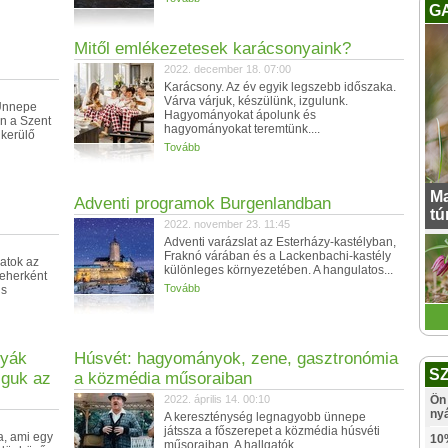
G
Mitől emlékezetesek karácsonyaink?
2022. december 18. 07:00
Karácsony. Az év egyik legszebb időszaka.
Várva várjuk, készülünk, izgulunk.
 Ünnepe
Hagyományokat ápolunk és
n a Szent
hagyományokat teremtünk....
kerülő
Tovább
Ma
Adventi programok Burgenlandban
tú
2022. november 23. 11:45
Adventi varázslat az Esterházy-kastélyban,
Fraknó várában és a Lackenbachi-kastély
atok az
különleges környezetében. A hangulatos...
teherként
Tovább
us
nyák
Húsvét: hagyományok, zene, gasztronómia
S
lguk az
a közmédia műsoraiban
2022. április 14. 00:10
Ön 
ny
A kereszténység legnagyobb ünnepe
játssza a főszerepet a közmédia húsvéti
a, ami egy
10
műsoraiban. A hallgatók