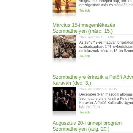
világszerte ünnepelt nap, ám a 
országokban más és más dátuma 
Tovább
Március 15-i megemlékezés
Szombathelyen (márc. 15.)
2022. március 13. 11:00
Az 1848/49-es magyar forradalo
szabadságharc 174. évfordulójár
emlékeznek március 15-én Szom
Tovább
Szombathelyre érkezik a Petőfi Adve
Karaván (dec. 3.)
2021. november 30. 00:15
December 3-án második állomás
Szombathelyre érkezik a Petőfi A
Karaván. A Petőfi Kulturális Ügy
három héten...
Tovább
Augusztus 20-i ünnepi program
Szombathelyen (aug. 20.)