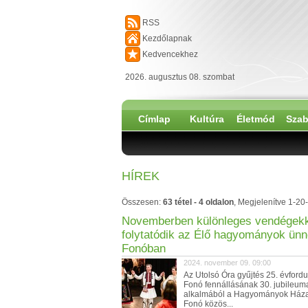
RSS
Kezdőlapnak
Kedvencekhez
2026. augusztus 08. szombat
Címlap
Kultúra
Életmód
Szab
HÍREK
Összesen:
63 tétel - 4 oldalon
, Megjelenítve 1-20-
Novemberben különleges vendégek
folytatódik az Élő hagyományok ün
Fonóban
2024. november 09. 09:00
Az Utolsó Óra gyűjtés 25. évfordu
Fonó fennállásának 30. jubileum
alkalmából a Hagyományok Háza
Fonó közös...