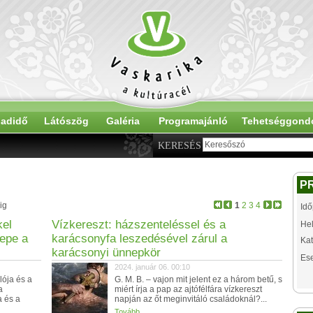
adidő
Látószög
Galéria
Programajánló
Tehetséggond
KERESÉS
P
ig
1
2
3
4
Idő
kel
Vízkereszt: házszenteléssel és a
Hel
nepe a
karácsonyfa leszedésével zárul a
Kat
karácsonyi ünnepkör
Es
2024. január 06. 00:10
lója és a
G. M. B. – vajon mit jelent ez a három betű, s
a
miért írja a pap az ajtófélfára vízkereszt
 és a
napján az őt meginvitáló családoknál?...
Tovább