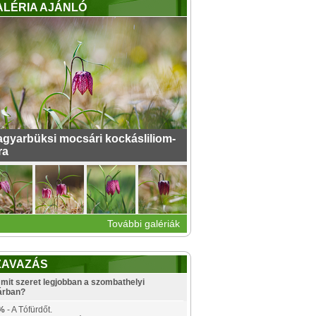
ALÉRIA AJÁNLÓ
gyarbüksi mocsári kockásliliom-
ra
További galériák
ZAVAZÁS
mit szeret legjobban a szombathelyi
árban?
%
- A Tófürdőt.