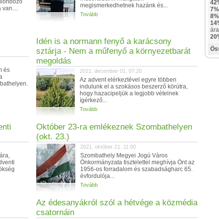
különböző
42
megismerkedhetnek hazánk és...
van....
7%
Tovább
8%
14
ára
20
Idén is a normann fenyő a karácsony
Ös
sztárja - Nem a műfenyő a környezetbarát
megoldás
m és
2021. december 01. 07:20
a
Az advent elérkeztével egyre többen
bathelyen.
indulunk el a szokásos beszerző körútra,
hogy hazacipeljük a legjobb vételnek
ígérkező...
Tovább
nti
Október 23-ra emlékeznek Szombathelyen
(okt. 23.)
2021. október 21. 11:00
ára,
Szombathely Megyei Jogú Város
dventi
Önkormányzata tisztelettel meghívja Önt az
nökség
1956-os forradalom és szabadságharc 65.
évfordulója...
Tovább
Az édesanyákról szól a hétvége a közmédia
csatornáin