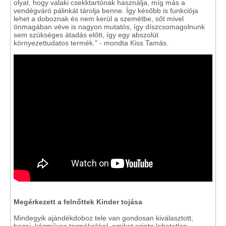
olyat, hogy valaki csekktartónak használja, míg más a
vendégváró pálinkát tárolja benne. Így később is funkciója
lehet a doboznak és nem kerül a szemétbe, sőt mivel
önmagában véve is nagyon mutatós, így díszcsomagolnunk
sem szükséges átadás előtt, így egy abszolút
környezettudatos termék." - mondta Kiss Tamás.
Megérkezett a felnőttek Kinder tojása
Mindegyik ajándékdoboz tele van gondosan kiválasztott,
hazai, kézműves termékekkel, amiket szinte lehetetlen