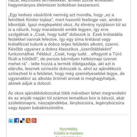
hagyományos élelmiszer boltokban beszerezni.
„Egy kedves vásárlónk nemrég azt mondta, hogy „ez a
felnőttek Kinder tojása", mert hasonló feelingje van, amikor
kibontják. Igazi meglepetést okoz. Az élmény nyújtáson túl az
is a célunk, hogy maradandó emlék legyen, így erre
szolgálnak a „Csak, hogy tudd" dobozok is. Ezek krétatábla
festékkel vannak lefestve, így egy sima krétával vagy
krétafilccel tudunk a doboz teljes felületén alkotni, üzenni.
Később ugyanez a doboz klasszikus „üzenőtáblaként"
funkcionálhat. Például: „Csak, hogy tudd... elfogyott a Túró
Rudi a hűtőből", de persze bármilyen hétköznapi üzenet
mehet rá" - tette hozzá a termék ötletgazdája, aki azt is
elárulta, lesznek színezős dobozaik is, ahol az ajándékozó
színezheti ki a felületet, hogy még személyesebbé tegye, de
ugyanakkor az alkotás örömét annak is meghagyhatjuk,
akinek adjuk a dobozt.
Az okos ajándékdobozokat több méretben lehet megrendelni
és az anyák napján túl számos tematikus box is készül, akár
születésnapra, nászajándékba, lánybúcsúra, legénybúcsúra
vagy éppen babaköszöntőre.
Nyomtatás
Küldés e-mailben