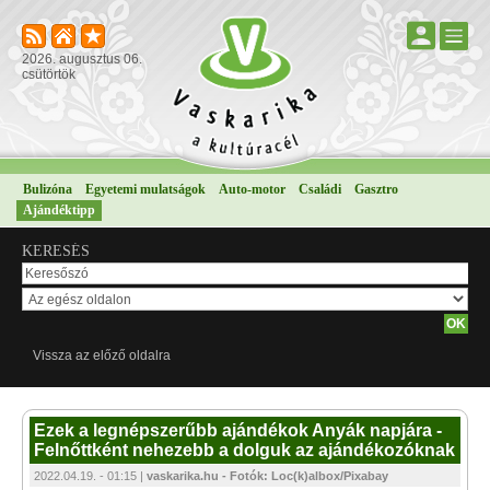
2026. augusztus 06.
csütörtök
Bulizóna
Egyetemi mulatságok
Auto-motor
Családi
Gasztro
Ajándéktipp
KERESÉS
Vissza az előző oldalra
Ezek a legnépszerűbb ajándékok Anyák napjára -
Felnőttként nehezebb a dolguk az ajándékozóknak
2022.04.19. - 01:15 |
vaskarika.hu - Fotók: Loc(k)albox/Pixabay