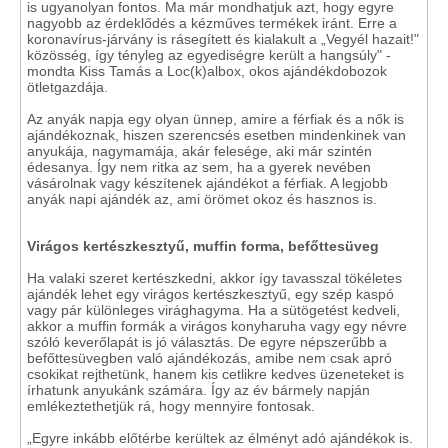
is ugyanolyan fontos. Ma már mondhatjuk azt, hogy egyre
nagyobb az érdeklődés a kézműves termékek iránt. Erre a
koronavírus-járvány is rásegített és kialakult a „Vegyél hazait!"
közösség, így tényleg az egyediségre került a hangsúly" -
mondta Kiss Tamás a Loc(k)albox, okos ajándékdobozok
ötletgazdája.
Az anyák napja egy olyan ünnep, amire a férfiak és a nők is
ajándékoznak, hiszen szerencsés esetben mindenkinek van
anyukája, nagymamája, akár felesége, aki már szintén
édesanya. Így nem ritka az sem, ha a gyerek nevében
vásárolnak vagy készítenek ajándékot a férfiak. A legjobb
anyák napi ajándék az, ami örömet okoz és hasznos is.
Virágos kertészkesztyű, muffin forma, befőttesüveg
Ha valaki szeret kertészkedni, akkor így tavasszal tökéletes
ajándék lehet egy virágos kertészkesztyű, egy szép kaspó
vagy pár különleges virághagyma. Ha a sütögetést kedveli,
akkor a muffin formák a virágos konyharuha vagy egy névre
szóló keverőlapát is jó választás. De egyre népszerűbb a
befőttesüvegben való ajándékozás, amibe nem csak apró
csokikat rejthetünk, hanem kis cetlikre kedves üzeneteket is
írhatunk anyukánk számára. Így az év bármely napján
emlékeztethetjük rá, hogy mennyire fontosak.
„Egyre inkább előtérbe kerültek az élményt adó ajándékok is.