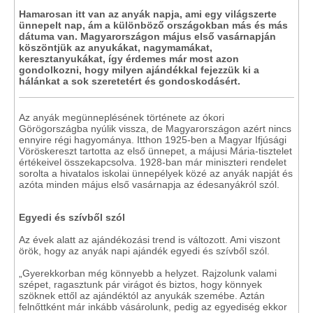
Hamarosan itt van az anyák napja, ami egy világszerte
ünnepelt nap, ám a különböző országokban más és más
dátuma van. Magyarországon május első vasárnapján
köszöntjük az anyukákat, nagymamákat,
keresztanyukákat, így érdemes már most azon
gondolkozni, hogy milyen ajándékkal fejezzük ki a
hálánkat a sok szeretetért és gondoskodásért.
Az anyák megünneplésének története az ókori
Görögországba nyúlik vissza, de Magyarországon azért nincs
ennyire régi hagyománya. Itthon 1925-ben a Magyar Ifjúsági
Vöröskereszt tartotta az első ünnepet, a májusi Mária-tisztelet
értékeivel összekapcsolva. 1928-ban már miniszteri rendelet
sorolta a hivatalos iskolai ünnepélyek közé az anyák napját és
azóta minden május első vasárnapja az édesanyákról szól.
Egyedi és szívből szól
Az évek alatt az ajándékozási trend is változott. Ami viszont
örök, hogy az anyák napi ajándék egyedi és szívből szól.
„Gyerekkorban még könnyebb a helyzet. Rajzolunk valami
szépet, ragasztunk pár virágot és biztos, hogy könnyek
szöknek ettől az ajándéktól az anyukák szemébe. Aztán
felnőttként már inkább vásárolunk, pedig az egyediség ekkor