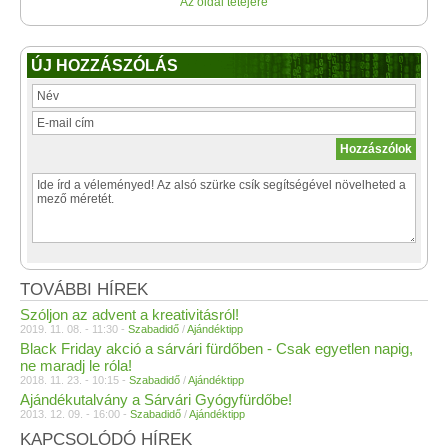
Az oldal tetejére
ÚJ HOZZÁSZÓLÁS
TOVÁBBI HÍREK
Szóljon az advent a kreativitásról!
2019. 11. 08. - 11:30 -
Szabadidő
/
Ajándéktipp
Black Friday akció a sárvári fürdőben - Csak egyetlen napig,
ne maradj le róla!
2018. 11. 23. - 10:15 -
Szabadidő
/
Ajándéktipp
Ajándékutalvány a Sárvári Gyógyfürdőbe!
2013. 12. 09. - 16:00 -
Szabadidő
/
Ajándéktipp
KAPCSOLÓDÓ HÍREK