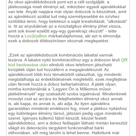
Az okos ajándékdobozok pont ezt a célt szolgálják: a
játékossága miatt élményt ad, miközben egyedi ajándékokkal
van tele. Anyák napjára már olyan dobozok is készülnek, amit
az ajándékozó azáltal tud még személyesebbé és szívhez
szólóbbá tenni, hogy beleteszi a saját kreativitását, "alkotását"
is. Itt az anyukáknak az a nosztalgikus élmény jöhet vissza,
amit sok évvel ezelőtt egy-egy gyerekrajz okozott" - tette
hozzá a
Loc(k)albox
márkatulajdonosa, aki azt is elmondja
ezek a dobozok többszörösen okoznak meglepetést.
„Ezek az ajándékdobozok kombinációs lakattal vannak
lezárva. A lakatot nyitó kombinációhoz egy a dobozon lévő
QR
kód beolvasása után
elinduló okos telefonon játszható
kvízjáték útján tud hozzáférni a megajándékozott. Az
ajándékozott több kvíz témakörből választhat, így mindenki
megtalálhatja az érdeklődésének megfelelőt, ezek megfejtése
után férnek hozzá a doboz beltartalmához. A játék olyan,
mintha kombinálnák a "Legyen Ön is Milliomos műsor
játékélményét" egy szabaduló szoba izgalmával. Mindenkinek
mosolyt csal az arcára és felejthetetlen élményt okoz annak
is, aki kapja, és annak is, aki adja. Az ilyen ajándékra
garantáltan mindenki emlékezni fog, mivel a játékos nyitáshoz
egy különleges élmény társul, játszani pedig ugye mindenki
szeret. Igényes küllemű fából készült, kézzel festett
ajándékdoboz, ami a doboz fedlapján látható mintán keresztül
világít és dekorációs tárgyként funkcionálhat bárki
otthonában, sőt még tárolni is lehet benne. Hallottunk már