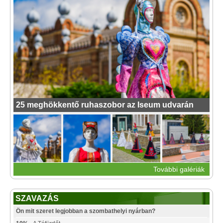
25 meghökkentő ruhaszobor az Iseum udvarán
További galériák
SZAVAZÁS
Ön mit szeret legjobban a szombathelyi nyárban?