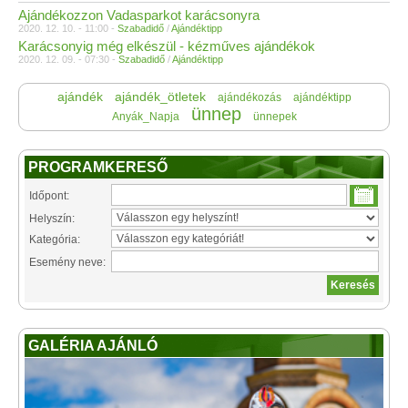
Ajándékozzon Vadasparkot karácsonyra
2020. 12. 10. - 11:00 -
Szabadidő
/
Ajándéktipp
Karácsonyig még elkészül - kézműves ajándékok
2020. 12. 09. - 07:30 -
Szabadidő
/
Ajándéktipp
ajándék
ajándék_ötletek
ajándékozás
ajándéktipp
ünnep
Anyák_Napja
ünnepek
PROGRAMKERESŐ
Időpont:
Helyszín:
Kategória:
Esemény neve:
GALÉRIA AJÁNLÓ