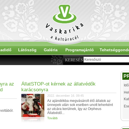
adidő
Látószög
Galéria
Programajánló
Tehetséggond
KERESÉS
P
yra az
ÁllatSTOP-ot kérnek az állatvédők
Idő
nd
karácsonyra
Hel
2022. december 16. 09:45
Kat
Az ajándékba megvásárolt élő állatok az
ünnepek után sok esetben unott teherként
Es
az utcára kerülnek, így az Orpheus
voltából.
Állatvédő...
Tovább