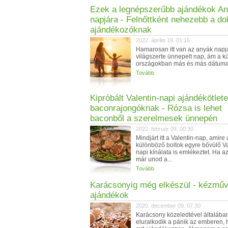
Ezek a legnépszerűbb ajándékok A
napjára - Felnőttként nehezebb a do
ajándékozóknak
2022. április 19. 01:15
Hamarosan itt van az anyák napj
világszerte ünnepelt nap, ám a 
országokban más és más dátuma 
Tovább
Kipróbált Valentin-napi ajándékötlet
baconrajongóknak - Rózsa is lehet
baconből a szerelmesek ünnepén
2022. február 09. 00:30
Mindjárt itt a Valentin-nap, amire 
különböző boltok egyre bővülő Va
napi kínálata is emlékeztet. Ha 
már unod a...
Tovább
Karácsonyig még elkészül - kézmű
ajándékok
2020. december 09. 07:30
Karácsony közeledtével általába
eluralkodik a pánik az emberen, 