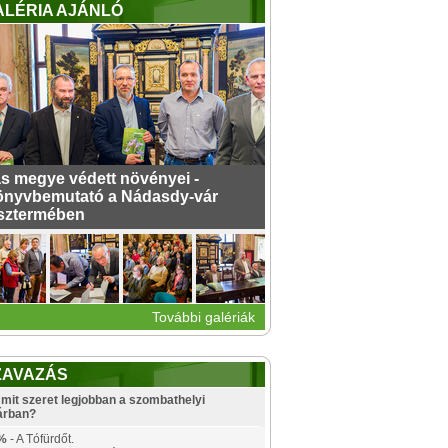
ALÉRIA AJÁNLÓ
s megye védett növényei -
nyvbemutató a Nádasdy-vár
sztermében
További galériák
ZAVAZÁS
mit szeret legjobban a szombathelyi
árban?
%
- A Tófürdőt.