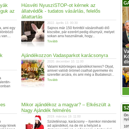
G
nyák
Húsvéti NyusziSTOP-ot kérnek az
lguk az
állatvédők - tudatos vásárlás, felelős
állattartás
2022. április 13. 00:30
a, ami egy
Sajnos már 150 forinttól vásárolható élő
különböző
kiscsibe, pár ezerért pedig dísznyúl, melyet
van....
sokan arra használnak, hogy...
Tovább
Va
ek
Ajándékozzon Vadasparkot karácsonyra
Kö
dí
2020. december 10. 11:00
Valami különleges ajándékot keres? Olyat,
amivel valódi örömet csalhat gyermeke és
szerettei arcára, és ami még a Budakeszi...
a
Tovább
lentin-
azonban
ves
Mikor ajándékoz a magyar? – Elkészült a
S
Nagy Ajándék felmérés
Ön 
2019. március 19. 11:00
ny
n
Születésnap, karácsony – ilyenkor mindenki
hogy kinek
ad ajándékot, na de mi a helyzet a
10