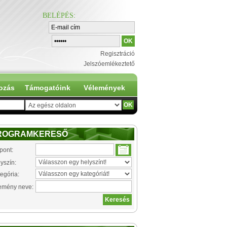
BELÉPÉS
:
Regisztráció
Jelszóemlékeztető
ozás
Támogatóink
Vélemények
ROGRAMKERESŐ
pont:
yszín:
egória:
emény neve: