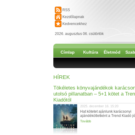
RSS
Kezdőlapnak
Kedvencekhez
2026. augusztus 06. csütörtök
Címlap
Kultúra
Életmód
Szab
HÍREK
Tökéletes könyvajándékok karácson
utolsó pillanatban – 5+1 kötet a Tre
Kiadótól
2025. december 16. 15:20
Hat kötetet ajánlunk karácsonyi
ajándékötletként a Trend Kiadó jó
Tovább