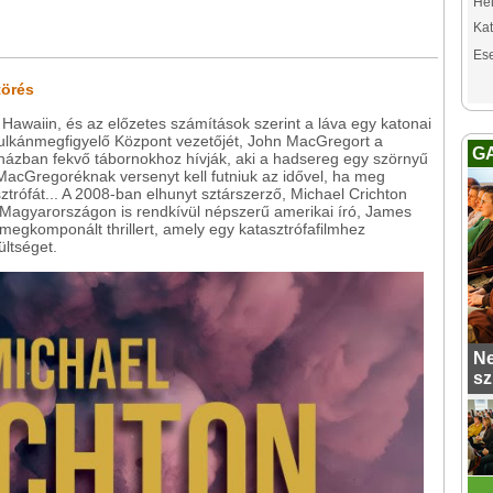
Hel
Kat
Es
törés
Hawaiin, és az előzetes számítások szerint a láva egy katonai
 Vulkánmegfigyelő Központ vezetőjét, John MacGregort a
G
rházban fekvő tábornokhoz hívják, aki a hadsereg egy szörnyű
. MacGregoréknak versenyt kell futniuk az idővel, ha meg
trófát... A 2008-ban elhunyt sztárszerző, Michael Crichton
a Magyarországon is rendkívül népszerű amerikai író, James
 megkomponált thrillert, amely egy katasztrófafilmhez
ültséget.
Ne
sz