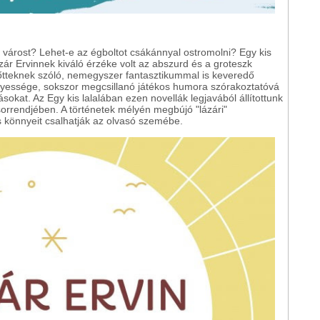
árost? Lehet-e az égboltot csákánnyal ostromolni? Egy kis
zár Ervinnek kiváló érzéke volt az abszurd és a groteszk
tteknek szóló, nemegyszer fantasztikummal is keveredő
ényessége, sokszor megcsillanó játékos humora szórakoztatóvá
ásokat. Az Egy kis lalalában ezen novellák legjavából állítottunk
orrendjében. A történetek mélyén megbújó "lázári"
 könnyeit csalhatják az olvasó szemébe.