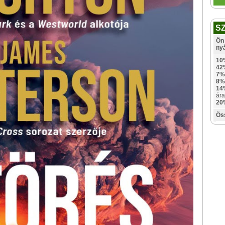
S
Ön 
ny
10
42
7%
8%
14
ára
20
Ös