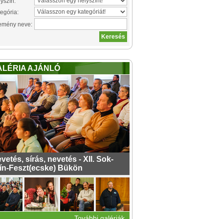
yszín:
egória:
emény neve:
ALÉRIA AJÁNLÓ
vetés, sírás, nevetés - XII. Sok-
ín-Feszt(ecske) Bükön
További galériák