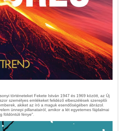
sonyi történeteket Fekete István 1947 és 1969 között, az Új
kszor személyes emlékeket felidéző elbeszélések szereplői
emberek, akiket az író a maguk esendőségében ábrázol.
lem ünnepi pillanatairól, amikor a lét egyetemes fájdalmai
 földöntúli fénye".