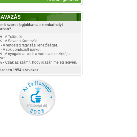
ZAVAZÁS
mit szeret legjobban a szombathelyi
árban?
%
- A Tófürdőt.
%
- A Savaria Karnevált.
- A rengeteg fagyizási lehetőséget.
- A sok gondozott parkot.
%
- A nyugalmat, amit a város atmoszférája
szt.
%
- Csak az számít, hogy igazán meleg legyen.
szesen 1954 szavazat