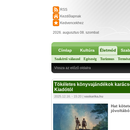
RSS
Kezdőlapnak
Kedvencekhez
2026. augusztus 08. szombat
Címlap
Kultúra
Életmód
Szab
Szakértő válaszol
Egészség
Turizmus
Termész
Vissza az előző oldalra
Tökéletes könyvajándékok karácson
Kiadótól
2025.12.16. - 15:20 |
vaskarika.hu
Hat kötet
jóvoltábó