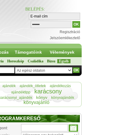
BELÉPÉS
:
Regisztráció
Jelszóemlékeztető
ozás
Támogatóink
Vélemények
ria
Horoszkóp
Családika
Bizsu
Egyéb
ajándék
ajándék_ötletek
ajándékozás
karácsony
ajándéktipp
könyv
karácsonyi_ajándék
könyvajándék
könyvajánló
ROGRAMKERESŐ
pont: