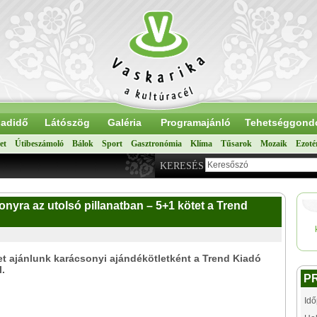
adidő
Látószög
Galéria
Programajánló
Tehetséggond
et
Útibeszámoló
Bálok
Sport
Gasztronómia
Klíma
Tűsarok
Mozaik
Ezoté
KERESÉS
yra az utolsó pillanatban – 5+1 kötet a Trend
et ajánlunk karácsonyi ajándékötletként a Trend Kiadó
l.
P
Idő