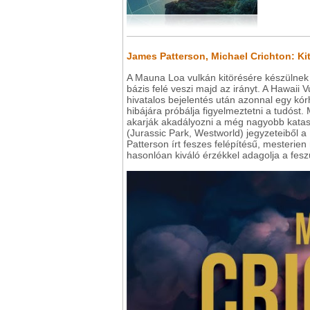
James Patterson, Michael Crichton: Ki
A Mauna Loa vulkán kitörésére készülnek 
bázis felé veszi majd az irányt. A Hawaii
hivatalos bejelentés után azonnal egy kó
hibájára próbálja figyelmeztetni a tudóst
akarják akadályozni a még nagyobb katasz
(Jurassic Park, Westworld) jegyzeteiből 
Patterson írt feszes felépítésű, mesterien
hasonlóan kiváló érzékkel adagolja a fesz