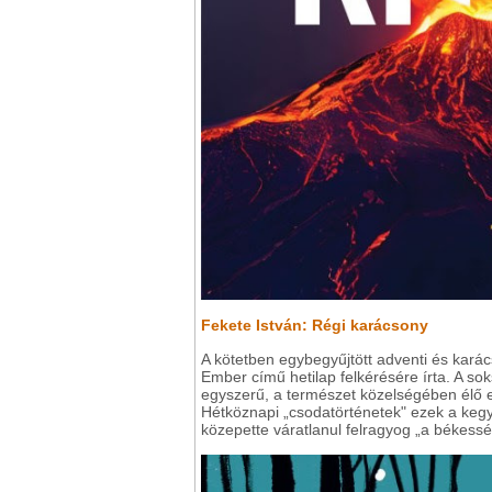
Fekete István: Régi karácsony
A kötetben egybegyűjtött adventi és karác
Ember című hetilap felkérésére írta. A so
egyszerű, a természet közelségében élő 
Hétköznapi „csodatörténetek" ezek a kegye
közepette váratlanul felragyog „a békesség