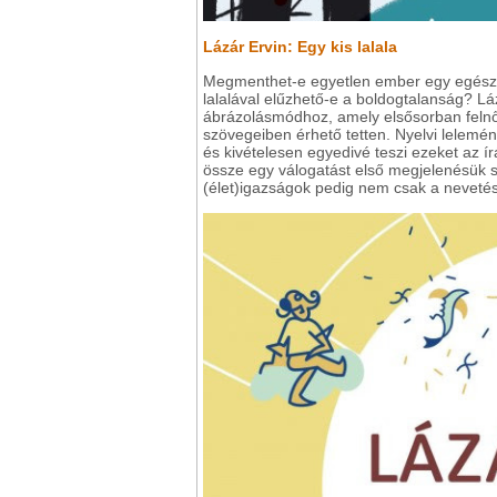
Lázár Ervin: Egy kis lalala
Megmenthet-e egyetlen ember egy egész v
lalalával elűzhető-e a boldogtalanság? Lá
ábrázolásmódhoz, amely elsősorban felnő
szövegeiben érhető tetten. Nyelvi lelem
és kivételesen egyedivé teszi ezeket az ír
össze egy válogatást első megjelenésük s
(élet)igazságok pedig nem csak a nevetés