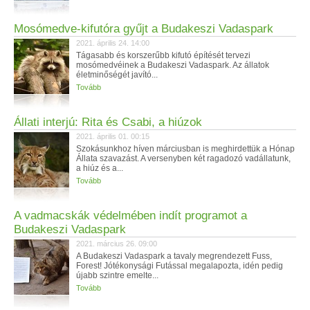
Mosómedve-kifutóra gyűjt a Budakeszi Vadaspark
2021. április 24. 14:00
Tágasabb és korszerűbb kifutó építését tervezi
mosómedvéinek a Budakeszi Vadaspark. Az állatok
életminőségét javító...
Tovább
Állati interjú: Rita és Csabi, a hiúzok
2021. április 01. 00:15
Szokásunkhoz híven márciusban is meghirdettük a Hónap
Állata szavazást. A versenyben két ragadozó vadállatunk,
a hiúz és a...
Tovább
A vadmacskák védelmében indít programot a
Budakeszi Vadaspark
2021. március 26. 09:00
A Budakeszi Vadaspark a tavaly megrendezett Fuss,
Forest! Jótékonysági Futással megalapozta, idén pedig
újabb szintre emelte...
Tovább