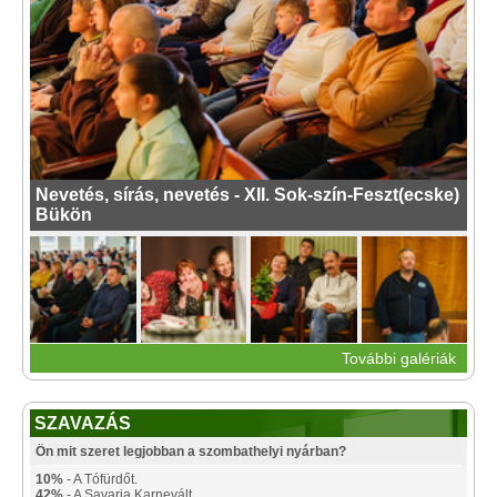
Nevetés, sírás, nevetés - XII. Sok-szín-Feszt(ecske)
Bükön
További galériák
SZAVAZÁS
Ön mit szeret legjobban a szombathelyi nyárban?
10%
- A Tófürdőt.
42%
- A Savaria Karnevált.