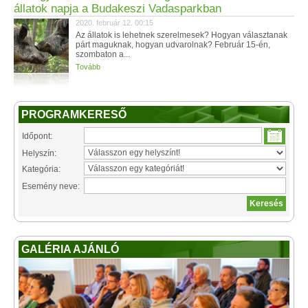
állatok napja a Budakeszi Vadasparkban
2020. február 12. 00:15
Az állatok is lehetnek szerelmesek? Hogyan választanak
párt maguknak, hogyan udvarolnak? Február 15-én,
szombaton a...
Tovább
PROGRAMKERESŐ
Időpont:
Helyszín:
Kategória:
Esemény neve:
GALÉRIA AJÁNLÓ