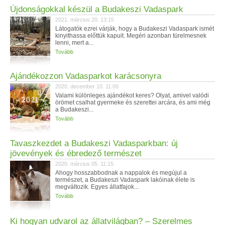
Újdonságokkal készül a Budakeszi Vadaspark
2021. március 20. 13:15
Látogatók ezrei várják, hogy a Budakeszi Vadaspark ismét
kinyithassa előttük kapuit. Megéri azonban türelmesnek
lenni, mert a...
Tovább
Ajándékozzon Vadasparkot karácsonyra
2020. december 10. 11:00
Valami különleges ajándékot keres? Olyat, amivel valódi
örömet csalhat gyermeke és szerettei arcára, és ami még
a Budakeszi...
Tovább
Tavaszkezdet a Budakeszi Vadasparkban: új
jövevények és ébredező természet
2020. március 05. 11:15
Ahogy hosszabbodnak a nappalok és megújul a
természet, a Budakeszi Vadaspark lakóinak élete is
megváltozik. Egyes állatfajok...
Tovább
Ki hogyan udvarol az állatvilágban? – Szerelmes