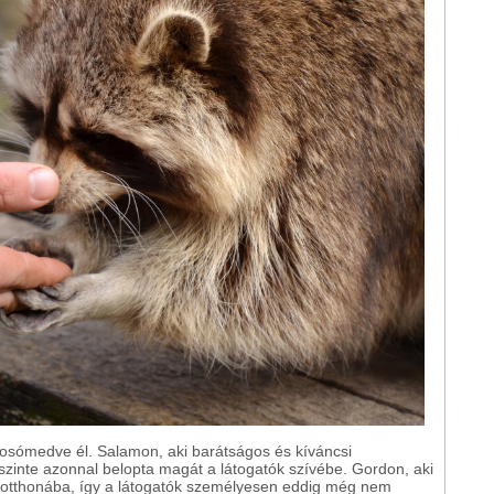
osómedve él. Salamon, aki barátságos és kíváncsi
 szinte azonnal belopta magát a látogatók szívébe. Gordon, aki
 új otthonába, így a látogatók személyesen eddig még nem