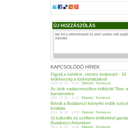
ÚJ HOZZÁSZÓLÁS
KAPCSOLÓDÓ HÍREK
Figyelj a sünökre, vezess óvatosan! - 16
érdekesség a tüskéshátúakról
2024. 04. 23. - 18:00 -
Életmód
/
Természet
Az örök vadászmezőkre költözött Tibor, a
barnamedve
2021. 07. 02. - 11:15 -
Életmód
/
Természet
Bővült a Budakeszi környéki erdők turiszt
kínálata
2021. 06. 26. - 14:00 -
Életmód
/
Természet
Új kulturális és szellemi értékekkel gazda
Budakeszi Arborétum
2021. 06. 07. - 11:00 -
Életmód
/
Természet