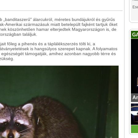
Es
b „banditaszerű" álarcukról, méretes bundájukról és gyűrűs
k-Amerikai származásuk miatt betelepült fajként tartjuk őket
ek köszönhetően hamar elterjedtek Magyarországon is, de
országban találjuk.
G
 főleg a pihenés és a táplálékszerzés tölti ki, a
átványetetések is hangsúlyos szerepet kapnak. A folyamatos
ális egészségét támogatják, amihez azonban nagyobb térre és
zükség.
An