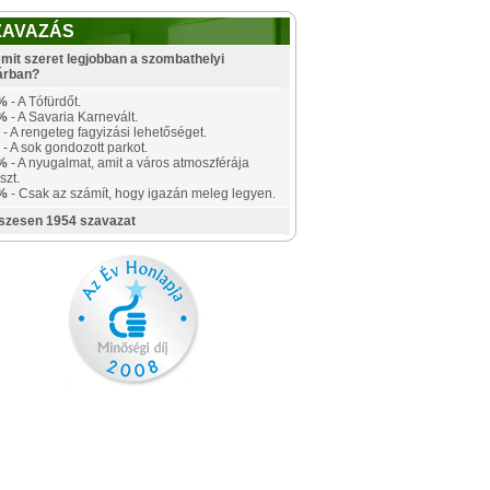
ZAVAZÁS
mit szeret legjobban a szombathelyi
árban?
%
- A Tófürdőt.
%
- A Savaria Karnevált.
- A rengeteg fagyizási lehetőséget.
- A sok gondozott parkot.
%
- A nyugalmat, amit a város atmoszférája
szt.
%
- Csak az számít, hogy igazán meleg legyen.
szesen 1954 szavazat