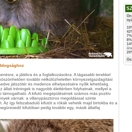
S
Ön 
ny
10
42
7%
8%
14
ára
20
Ös
oldogsághoz
enésre, a játékra és a foglalkozásokra. A tágasabb terekkel
k köszönhetően további nélkülözhetetlen környezetgazdagítási
dve játszótér és medence elhelyezésére nyílik lehetőség.
z állati tréningek is nagyobb élettérben folyhatnak, mellyel a
támogatható. A kifutó megépülésének számos más pozitív
ények várnak: a villanypásztoros megoldással szinte
 Az így felszabaduló kifutót a rókák vehetik majd birtokba és a
 megüresedő kifutóban pedig további egy, másik állatfaj