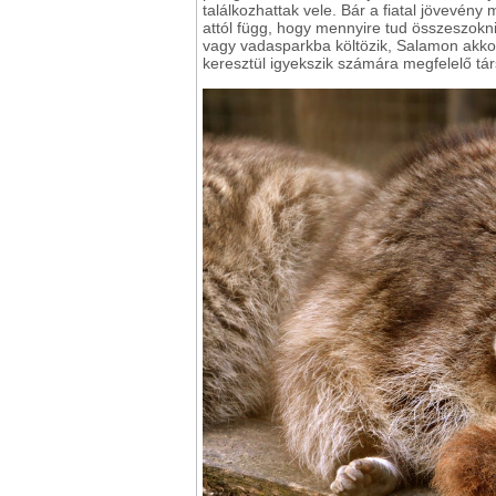
találkozhattak vele. Bár a fiatal jövevén
attól függ, hogy mennyire tud összeszokn
vagy vadasparkba költözik, Salamon akko
keresztül igyekszik számára megfelelő társ