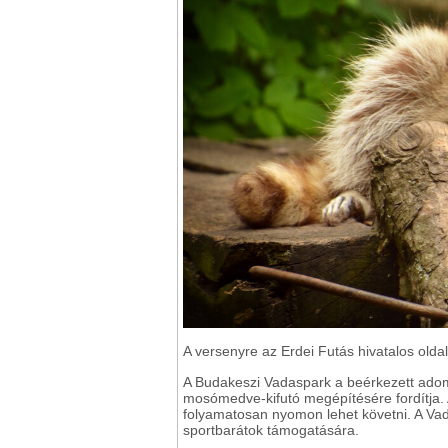
A versenyre az Erdei Futás hivatalos oldal
A Budakeszi Vadaspark a beérkezett adom
mosómedve-kifutó megépítésére fordítja. A
folyamatosan nyomon lehet követni. A Vad
sportbarátok támogatására.