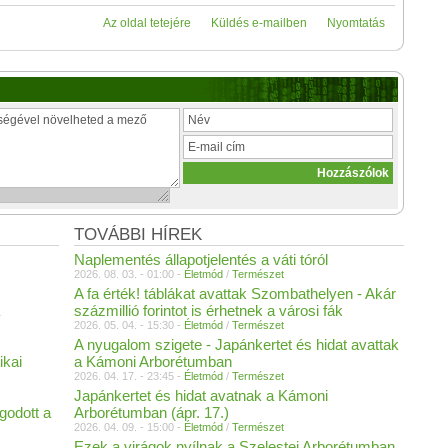
Az oldal tetejére
Küldés e-mailben
Nyomtatás
TOVÁBBI HÍREK
Naplementés állapotjelentés a váti tóról
2026. 08. 03. - 01:00 -
Életmód
/
Természet
A fa érték! táblákat avattak Szombathelyen - Akár
százmillió forintot is érhetnek a városi fák
2026. 05. 04. - 15:30 -
Életmód
/
Természet
A nyugalom szigete - Japánkertet és hidat avattak
ikai
a Kámoni Arborétumban
2026. 04. 17. - 23:45 -
Életmód
/
Természet
Japánkertet és hidat avatnak a Kámoni
godott a
Arborétumban (ápr. 17.)
2026. 04. 09. - 15:00 -
Életmód
/
Természet
Ezek a virágok nyílnak a Szelestei Arborétumban