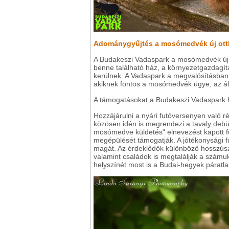
Adománygyűjtés a mosómedvék új ott
A Budakeszi Vadaspark a mosómedvék új ki
benne található ház, a környezetgazdagítá
kerülnek. A Vadaspark a megvalósításban a
akiknek fontos a mosómedvék ügye, az ál
A támogatásokat a Budakeszi Vadaspark h
Hozzájárulni a nyári futóversenyen való r
közösen idén is megrendezi a tavaly debüt
mosómedve küldetés" elnevezést kapott 
megépülését támogatják. A jótékonysági fu
magát. Az érdeklődők különböző hosszúsá
valamint családok is megtalálják a számuk
helyszínét most is a Budai-hegyek párat