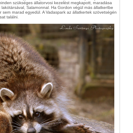
y minden szükséges állatorvosi kezelést megkapott, maradása
i lakótársával, Salamonnal. Ha Gordon végül más állatkertbe
r sem marad egyedül. A Vadaspark az állatkertek szövetségén
at találni.