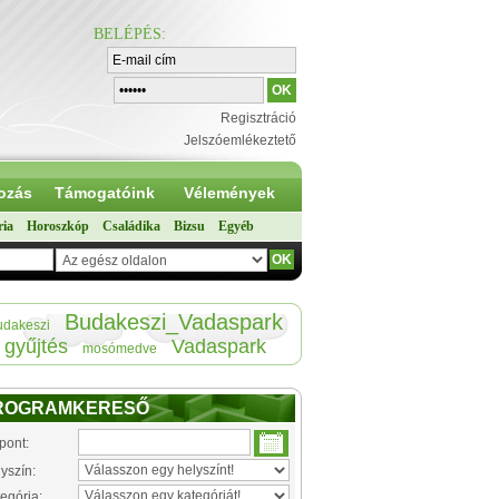
BELÉPÉS
:
Regisztráció
Jelszóemlékeztető
ozás
Támogatóink
Vélemények
ria
Horoszkóp
Családika
Bizsu
Egyéb
Budakeszi_Vadaspark
udakeszi
gyűjtés
Vadaspark
mosómedve
ROGRAMKERESŐ
pont:
yszín:
egória: