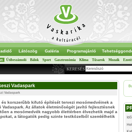
adidő
Látószög
Galéria
Programajánló
Tehetséggond
et
Útibeszámoló
Bálok
Sport
Gasztronómia
Klíma
Tűsarok
Mozaik
Ezoté
KERESÉS
keszi Vadaspark
B
szi Vadaspark
és korszerűbb kifutó építését tervezi mosómedvéinek a
 Vadaspark. Az állatok életminőségét javító fejlesztésnek
P
tően a mosómedvék nagyobb élettérben élvezhetik majd a
okat, a látogatók pedig szinte testközelből szemlélhetik
Idő
Hel
Kat