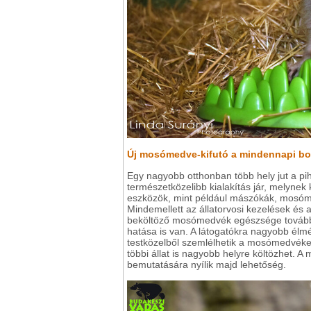
Új mosómedve-kifutó a mindennapi b
Egy nagyobb otthonban több hely jut a pih
természetközelibb kialakítás jár, melyne
eszközök, mint például mászókák, mosóme
Mindemellett az állatorvosi kezelések és a
beköltöző mosómedvék egészsége tovább 
hatása is van. A látogatókra nagyobb élm
testközelből szemlélhetik a mosómedvéket.
többi állat is nagyobb helyre költözhet. A
bemutatására nyílik majd lehetőség.