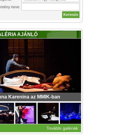
emény neve:
ALÉRIA AJÁNLÓ
na Karenina az MMIK-ban
További galériák