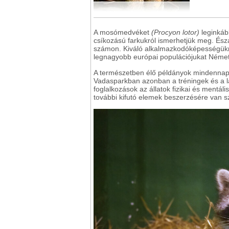
A mosómedvéket
(Procyon lotor)
leginkáb
csíkozású farkukról ismerhetjük meg. Észa
számon. Kiváló alkalmazkodóképességükn
legnagyobb európai populációjukat Német
A természetben élő példányok mindennapjait
Vadasparkban azonban a tréningek és a l
foglalkozások az állatok fizikai és ment
további kifutó elemek beszerzésére van s