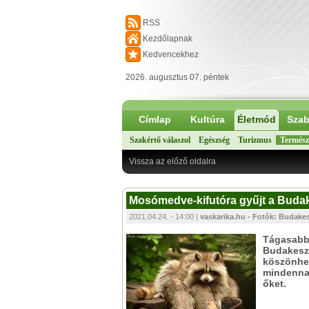
RSS
Kezdőlapnak
Kedvencekhez
2026. augusztus 07. péntek
Címlap
Kultúra
Életmód
Szab
Szakértő válaszol
Egészség
Turizmus
Termész
Vissza az előző oldalra
Mosómedve-kifutóra gyűjt a Buda
2021.04.24. - 14:00 |
vaskarika.hu - Fotók: Budake
Tágasabb 
Budakeszi
köszönhe
mindennap
őket.