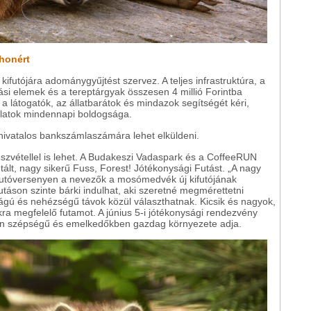
honért
futójára adománygyűjtést szervez. A teljes infrastruktúra, a
si elemek és a tereptárgyak összesen 4 millió Forintba
 látogatók, az állatbarátok és mindazok segítségét kéri,
latok mindennapi boldogsága.
ivatalos bankszámlaszámára lehet elküldeni.
észvétellel is lehet. A Budakeszi Vadaspark és a CoffeeRUN
ált, nagy sikerű Fuss, Forest! Jótékonysági Futást. „A nagy
futóversenyen a nevezők a mosómedvék új kifutójának
táson szinte bárki indulhat, aki szeretné megmérettetni
gú és nehézségű távok közül választhatnak. Kicsik és nagyok,
ra megfelelő futamot. A június 5-i jótékonysági rendezvény
lan szépségű és emelkedőkben gazdag környezete adja.