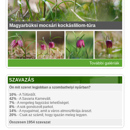
Magyarbüksi mocsári kockásliliom-túra
További galériák
SZAVAZÁS
Ön mit szeret legjobban a szombathelyi nyárban?
10%
- A Tófürdőt.
42%
- A Savaria Karnevált.
7%
- A rengeteg fagyizási lehetőséget.
8%
- A sok gondozott parkot.
14%
- A nyugalmat, amit a város atmoszférája áraszt.
20%
- Csak az számít, hogy igazán meleg legyen.
Összesen 1954 szavazat