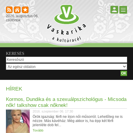
2026. augusztus 06.
csütörtök
KERESÉS
HÍREK
Kormos, Dundika és a szexuálpszichológus - Micsoda
nők! talkshow csak nőknek!
2016. szeptember 06. 17:30
Örök igazság: férfi ne írjon női műsorról. Lehetőleg ne is
nézze. Más kávéház. Még akkor is, ha épp két férfi
jelenléte dob fel...
Tovább