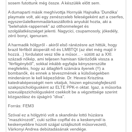
sosem futottunk még össze. A készülék előtt sem.
A dumaparti másik meghívottja Hornyák Hajnalka 'Dundika'
playmate volt, aki egy zenészceleb feleségeként azt a cserfes,
egyszerűalelkemmadárkaszállottrá anyukát hozta, aki a
"belehalok-rappernek" az otthonmeleget és
szolgálatkészséget jelenti. Nagycici, csupamosoly, jókedély,
zéró bonyi, igenuram.
A harmadik hölgyről - akiről első ránézésre azt hittük, hogy
brazil férfiből átoperált nő és LMBTQI (az élet még majd ír
hozzá...) fordulatot vesz tőle a műsor... - sütött az a XXI.
századi nőkép, ami teljesen hamisan tükröződik vissza a
"férfiigényből", sokkal inkább egyfajta kényszerszülte
megfelelés, hogy az átlagférfi számára ilyenek (!!) a
bombanők, és ennek a téveszmének a külsőségekben
mindenáron le kell képeződnie. Dr. Hevesi Krisztina
katedraképességét nem vitatjuk, hiszen egészségfejlesztő
szakpszichológusként az ELTE PPK-n oktat. Igaz, a műsorba
szexuálpszichológusként csekkolt be a végzettsége szerint
közgazdász és újságíró "díva".
Forrás: FEM3
Szóval ez a hölgytrió volt a skandináv lottó húzásra
"maszkírozott", cuki szőke copffal és a keskenynél is
keskenyebbre húzott szájjal sztájlisztolt műsorvezető,
Várkonyi Andrea debütadásának vendége.