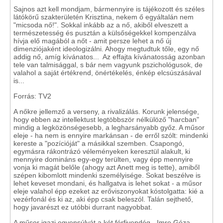
Sajnos azt kell mondjam, bármennyire is tájékozott és széles
látókörű szakterületén Krisztina, nekem ő egyáltalán nem
"micsoda nő!". Sokkal inkább az a nő, akiből elveszett a
természetesség és pusztán a külsőségekkel kompenzálva
hívja elő magából a nőt - amit persze lehet a nő új
dimenziójaként ideologizálni. Ahogy megtudtuk tőle, egy nő
addig nő, amíg kívánatos... Az effajta kívánatosság azonban
tele van talmisággal, s bár nem vagyunk pszichológusok, de
valahol a saját értékrend, önértékelés, énkép elcsúszásával
is...
Forrás: TV2
A nőkre jellemző a verseny, a rivalizálás. Korunk jelensége,
hogy ebben az intellektust legtöbbször nélkülöző "harcban"
mindig a legközönségesebb, a legharsányabb győz. A műsor
eleje - ha nem is ennyire markánsan - de erről szólt: mindenki
kereste a "pozícióját" a másikkal szemben. Csapongó,
egymásra rákontrázó véleményeken keresztül alakult, ki
mennyire domináns egy-egy terülten, vagy épp mennyire
vonja ki magát belőle (ahogy azt Anett meg is tette), amiből
szépen kibomlott mindenki személyisége. Sokat beszélve is
lehet keveset mondani, és hallgatva is lehet sokat - a műsor
eleje valahol épp ezeket az erőviszonyokat kóstolgatta: kié a
vezérfonál és ki az, aki épp csak beleszól. Talán sejthető,
hogy javarészt ez utóbbi durrant nagyobbat.
A műsor igazi egyensúlyát a két férfivendég - Imre Géza