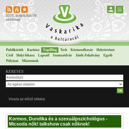
2026. augusztus 09.
vasárnap
Publikációk
Karitász
NapiBlog
Tech
Körmendkosár
Helytörténet
Civil
Helyi fókusz
Lapszél
Szomszédvár
Játék-Feladvány
Egyéb
Pályázat
Múzeumok
KERESÉS
Vissza az előző oldalra
Kormos, Dundika és a szexuálpszichológus -
Micsoda nők! talkshow csak nőknek!