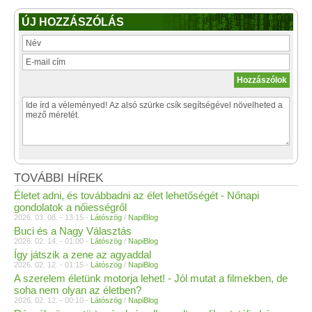
ÚJ HOZZÁSZÓLÁS
TOVÁBBI HÍREK
Életet adni, és továbbadni az élet lehetőségét - Nőnapi
gondolatok a nőiességről
2026. 03. 08. - 13:15 -
Látószög
/
NapiBlog
Buci és a Nagy Választás
2026. 02. 14. - 01:00 -
Látószög
/
NapiBlog
Így játszik a zene az agyaddal
2026. 02. 12. - 01:15 -
Látószög
/
NapiBlog
A szerelem életünk motorja lehet! - Jól mutat a filmekben, de
soha nem olyan az életben?
2026. 02. 12. - 00:10 -
Látószög
/
NapiBlog