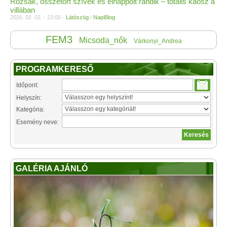
Rózsák, összetört szívek és elhappolt randik – totális káosz a
villában
2026. 02. 02. - 23:00 -
Látószög
/
NapiBlog
FEM3
Micsoda_nők
Várkonyi_Andrea
PROGRAMKERESŐ
Időpont:
Helyszín:
Kategória:
Esemény neve:
GALÉRIA AJÁNLÓ