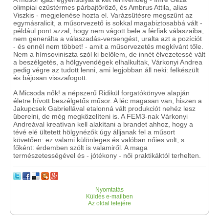
olimpiai ezüstérmes párbajtőröző, és Ambrus Attila, alias
Viszkis - megjelenése hozta el. Varázsütésre megszűnt az
egymásralicit, a műsorvezető is sokkal magabiztosabbá vált -
például pont azzal, hogy nem vágott bele a férfiak válaszaiba,
nem generálta a válaszadás-versengést, uralta azt a pozíciót
- és ennél nem többet! - amit a műsorvezetés megkívánt tőle.
Nem a hímsoviniszta szól ki belőlem, de innét élvezetessé vált
a beszélgetés, a hölgyvendégek elhalkultak, Várkonyi Andrea
pedig végre az tudott lenni, ami legjobban áll neki: felkészült
és bájosan visszafogott.
A Micsoda nők! a népszerű Ridikül forgatókönyve alapján
életre hívott beszélgetős műsor. A léc magasan van, hiszen a
Jakupcsek Gabriellával etalonná vált produkciót nehéz lesz
überelni, de még megközelíteni is. A FEM3-nak Várkonyi
Andreával kreatívan kell alakítani a brandet ahhoz, hogy a
tévé elé ültetett hölgynézők úgy álljanak fel a műsort
követően: ez valami különleges és valóban nőies volt, s
főként: érdemben szólt is valamiről. A maga
természetességével és - jótékony - női praktikáktól terhelten.
Nyomtatás
Küldés e-mailben
Az oldal tetejére