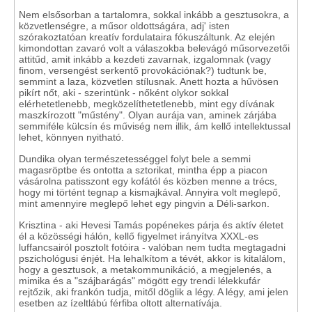
Nem elsősorban a tartalomra, sokkal inkább a gesztusokra, a
közvetlenségre, a műsor oldottságára, adj' isten
szórakoztatóan kreatív fordulataira fókuszáltunk. Az elején
kimondottan zavaró volt a válaszokba belevágó műsorvezetői
attitűd, amit inkább a kezdeti zavarnak, izgalomnak (vagy
finom, versengést serkentő provokációnak?) tudtunk be,
semmint a laza, közvetlen stílusnak. Anett hozta a hűvösen
pikírt nőt, aki - szerintünk - nőként olykor sokkal
elérhetetlenebb, megközelíthetetlenebb, mint egy dívának
maszkírozott "műstény". Olyan aurája van, aminek zárjába
semmiféle külcsín és műviség nem illik, ám kellő intellektussal
lehet, könnyen nyitható.
Dundika olyan természetességgel folyt bele a semmi
magasröptbe és ontotta a sztorikat, mintha épp a piacon
vásárolna patisszont egy kofától és közben menne a trécs,
hogy mi történt tegnap a kismajkával. Annyira volt meglepő,
mint amennyire meglepő lehet egy pingvin a Déli-sarkon.
Krisztina - aki Hevesi Tamás popénekes párja és aktív életet
él a közösségi hálón, kellő figyelmet irányítva XXXL-es
luffancsairól posztolt fotóira - valóban nem tudta megtagadni
pszichológusi énjét. Ha lehalkítom a tévét, akkor is kitalálom,
hogy a gesztusok, a metakommunikáció, a megjelenés, a
mimika és a "szájbarágás" mögött egy trendi lélekkufár
rejtőzik, aki frankón tudja, mitől döglik a légy. A légy, ami jelen
esetben az ízeltlábú férfiba oltott alternatívája.