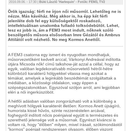
2016.09.06. - 17:30 |
Büki László 'Harlequin' - Fotók: FEM3, TV2
Örök igazság: férfi ne írjon női műsorról. Lehetőleg ne is
nézze. Más kávéház. Még akkor is, ha épp két férfi
jelenléte dob fel egy külsőségektől roskadozó,
intellektuálisan unalomba fulladó tolksódebütöt. Lehet,
lesz ez jobb is, ám a FEM3 most indult, nőknek szóló
beszélgetős műsora elsősorban Imre Gézától és Ambrus
Attilától volt nézhető. No meg Kormos Anettől.
A FEM3 csatorna egy ismert és nyugodtan mondhatjuk,
műsorvezetőként kedvelt arccal, Várkonyi Andreával indította
útjára Micsoda nők! című talkshow-ját azzal a céllal, hogy az
egyik, valóban legdekoratívabb műsorvetető hétről-hétre
különböző karakterű hölgyekkel vitassa meg azokat a
témákat, amelyek a leginkább beszédtémát szolgáltattak a
médiában, a közösségi oldalakon, vagy éppen a
szépségszalonokban. Egyszóval szóljon arról, ami legjobban
eléri a női ingerküszöböt.
A hétfői adásban valóban zongorázható volt a különbség a
meghívott hölgyek karakterét illetően: Kormos Anett újságíró,
humorista kissé hűvös, szinte rezzenéstelen arcával,
foghegyről indított nőcis poénjaival együtt is természetes és
szerethető jelensége volt a műsornak. Egyrészt kíváncsi is
voltam rá, hogy "élőben" milyen, mivel írásait, szókimondástól
"kormos" poénjait rendszeresen olvasom, élőben viszont