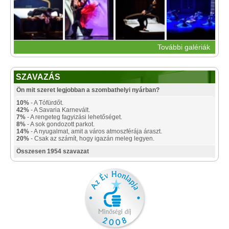
További galériák
SZAVAZÁS
Ön mit szeret legjobban a szombathelyi nyárban?
10%
- A Tófürdőt.
42%
- A Savaria Karnevált.
7%
- A rengeteg fagyizási lehetőséget.
8%
- A sok gondozott parkot.
14%
- A nyugalmat, amit a város atmoszférája áraszt.
20%
- Csak az számít, hogy igazán meleg legyen.
Összesen 1954 szavazat