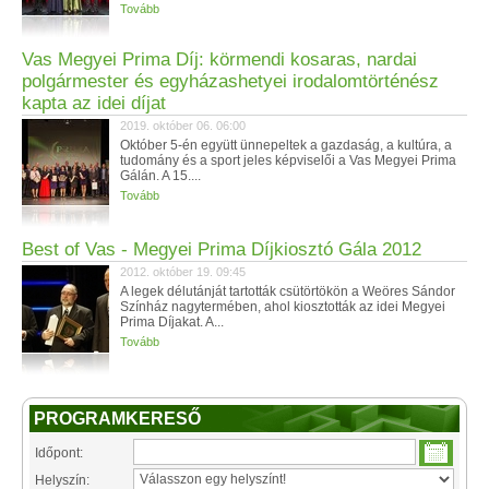
Tovább
Vas Megyei Prima Díj: körmendi kosaras, nardai
polgármester és egyházashetyei irodalomtörténész
kapta az idei díjat
2019. október 06. 06:00
Október 5-én együtt ünnepeltek a gazdaság, a kultúra, a
tudomány és a sport jeles képviselői a Vas Megyei Prima
Gálán. A 15....
Tovább
Best of Vas - Megyei Prima Díjkiosztó Gála 2012
2012. október 19. 09:45
A legek délutánját tartották csütörtökön a Weöres Sándor
Színház nagytermében, ahol kiosztották az idei Megyei
Prima Díjakat. A...
Tovább
PROGRAMKERESŐ
Időpont:
Helyszín: