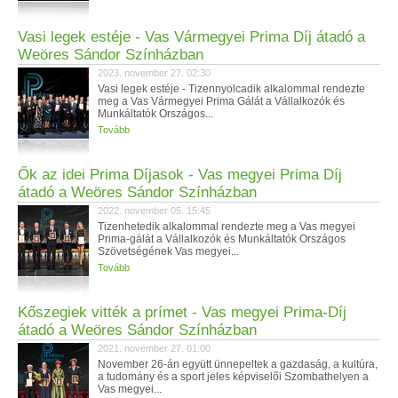
Vasi legek estéje - Vas Vármegyei Prima Díj átadó a
Weöres Sándor Színházban
2023. november 27. 02:30
Vasi legek estéje - Tizennyolcadik alkalommal rendezte
meg a Vas Vármegyei Prima Gálát a Vállalkozók és
Munkáltatók Országos...
Tovább
Ők az idei Prima Díjasok - Vas megyei Prima Díj
átadó a Weöres Sándor Színházban
2022. november 05. 15:45
Tizenhetedik alkalommal rendezte meg a Vas megyei
Prima-gálát a Vállalkozók és Munkáltatók Országos
Szövetségének Vas megyei...
Tovább
Kőszegiek vitték a prímet - Vas megyei Prima-Díj
átadó a Weöres Sándor Színházban
2021. november 27. 01:00
November 26-án együtt ünnepeltek a gazdaság, a kultúra,
a tudomány és a sport jeles képviselői Szombathelyen a
Vas megyei...