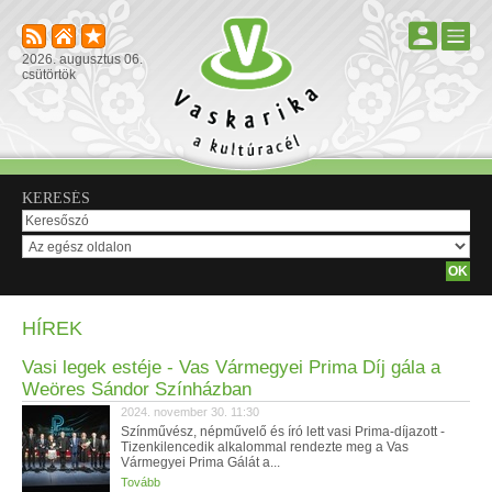
2026. augusztus 06.
csütörtök
KERESÉS
HÍREK
Vasi legek estéje - Vas Vármegyei Prima Díj gála a
Weöres Sándor Színházban
2024. november 30. 11:30
Színművész, népművelő és író lett vasi Prima-díjazott -
Tizenkilencedik alkalommal rendezte meg a Vas
Vármegyei Prima Gálát a...
Tovább