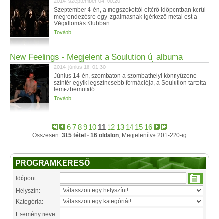
2014. szeptember 04. 00:20
Szeptember 4-én, a megszokottól eltérő időpontban kerül
megrendezésre egy izgalmasnak ígérkező metal est a
Végállomás Klubban....
Tovább
New Feelings - Megjelent a Soulution új albuma
2014. június 18. 01:30
Június 14-én, szombaton a szombathelyi könnyűzenei
színtér egyik legszínesebb formációja, a Soulution tartotta
lemezbemutató...
Tovább
6
7
8
9
10
11
12
13
14
15
16
Összesen:
315 tétel - 16 oldalon
, Megjelenítve 201-220-ig
PROGRAMKERESŐ
Időpont:
Helyszín:
Kategória:
Esemény neve: