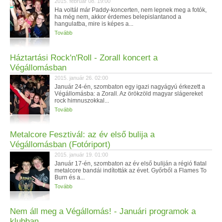
2015. február 08. 19:00
Ha voltál már Paddy-koncerten, nem lepnek meg a fotók,
ha még nem, akkor érdemes belepislantanod a
hangulatba, mire is képes a...
Tovább
Háztartási Rock'n'Roll - Zorall koncert a
Végállomásban
2015. január 26. 02:00
Január 24-én, szombaton egy igazi nagyágyú érkezett a
Végállomásba: a Zorall. Az örökzöld magyar slágereket
rock himnuszokkal...
Tovább
Metalcore Fesztivál: az év első bulija a
Végállomásban (Fotóriport)
2015. január 19. 01:00
Január 17-én, szombaton az év első buliján a régió fiatal
metalcore bandái indították az évet. Győrből a Flames To
Burn és a...
Tovább
Nem áll meg a Végállomás! - Januári programok a
klubban