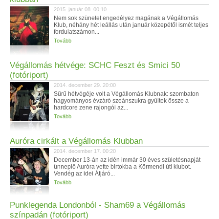
2015. január 08. 00:10
Nem sok szünetet engedélyez magának a Végállomás
Klub, néhány hét leállás után január közepétől ismét teljes
fordulatszámon...
Tovább
Végállomás hétvége: SCHC Feszt és Smici 50
(fotóriport)
2014. december 29. 20:00
Sűrű hétvégéje volt a Végállomás Klubnak: szombaton
hagyományos évzáró szeánszukra gyűltek össze a
hardcore zene rajongói az...
Tovább
Auróra cirkált a Végállomás Klubban
2014. december 17. 00:20
December 13-án az idén immár 30 éves születésnapját
ünneplő Auróra vette birtokba a Körmendi úti klubot.
Vendég az idei Átjáró...
Tovább
Punklegenda Londonból - Sham69 a Végállomás
színpadán (fotóriport)