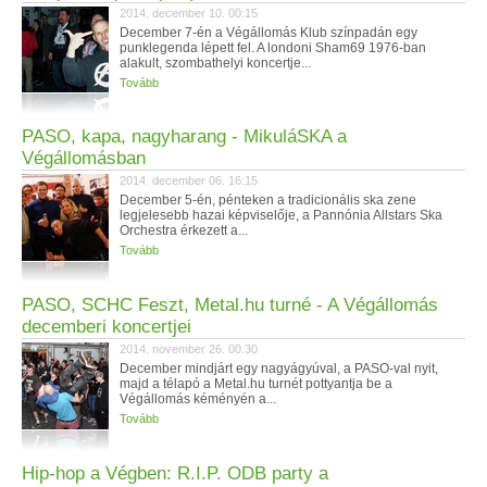
2014. december 10. 00:15
December 7-én a Végállomás Klub színpadán egy
punklegenda lépett fel. A londoni Sham69 1976-ban
alakult, szombathelyi koncertje...
Tovább
PASO, kapa, nagyharang - MikuláSKA a
Végállomásban
2014. december 06. 16:15
December 5-én, pénteken a tradicionális ska zene
legjelesebb hazai képviselője, a Pannónia Allstars Ska
Orchestra érkezett a...
Tovább
PASO, SCHC Feszt, Metal.hu turné - A Végállomás
decemberi koncertjei
2014. november 26. 00:30
December mindjárt egy nagyágyúval, a PASO-val nyit,
majd a télapó a Metal.hu turnét pottyantja be a
Végállomás kéményén a...
Tovább
Hip-hop a Végben: R.I.P. ODB party a