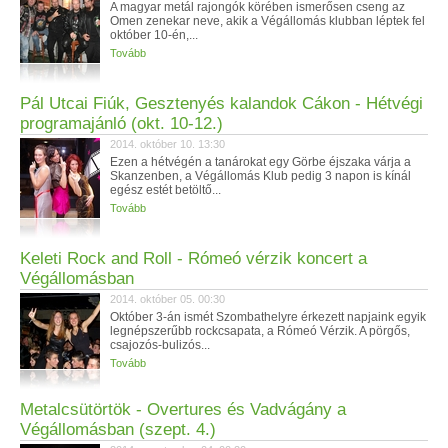
A magyar metál rajongók körében ismerősen cseng az
Omen zenekar neve, akik a Végállomás klubban léptek fel
október 10-én,...
Tovább
Pál Utcai Fiúk, Gesztenyés kalandok Cákon - Hétvégi
programajánló (okt. 10-12.)
2014. október 10. 13:30
Ezen a hétvégén a tanárokat egy Görbe éjszaka várja a
Skanzenben, a Végállomás Klub pedig 3 napon is kínál
egész estét betöltő...
Tovább
Keleti Rock and Roll - Rómeó vérzik koncert a
Végállomásban
2014. október 05. 00:30
Október 3-án ismét Szombathelyre érkezett napjaink egyik
legnépszerűbb rockcsapata, a Rómeó Vérzik. A pörgős,
csajozós-bulizós...
Tovább
Metalcsütörtök - Overtures és Vadvágány a
Végállomásban (szept. 4.)