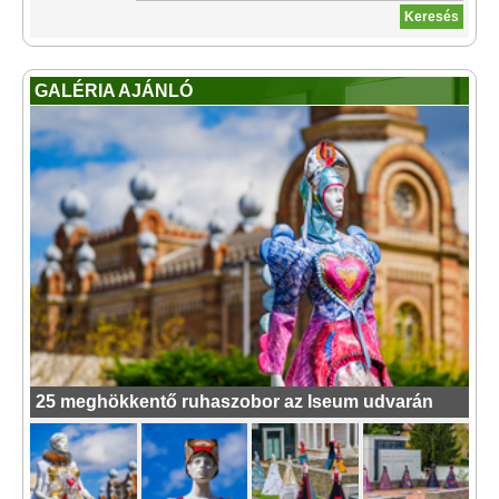
GALÉRIA AJÁNLÓ
25 meghökkentő ruhaszobor az Iseum udvarán