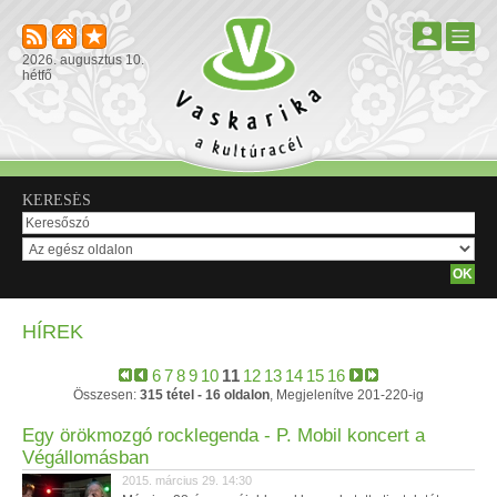
2026. augusztus 10.
hétfő
KERESÉS
HÍREK
6
7
8
9
10
11
12
13
14
15
16
Összesen:
315 tétel - 16 oldalon
, Megjelenítve 201-220-ig
Egy örökmozgó rocklegenda - P. Mobil koncert a
Végállomásban
2015. március 29. 14:30