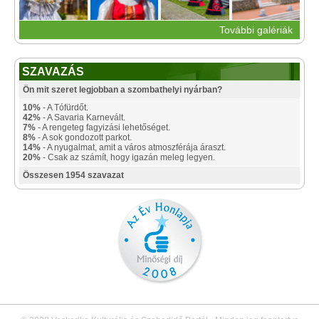
További galériák
SZAVAZÁS
Ön mit szeret legjobban a szombathelyi nyárban?
10%
- A Tófürdőt.
42%
- A Savaria Karnevált.
7%
- A rengeteg fagyizási lehetőséget.
8%
- A sok gondozott parkot.
14%
- A nyugalmat, amit a város atmoszférája áraszt.
20%
- Csak az számít, hogy igazán meleg legyen.
Összesen 1954 szavazat