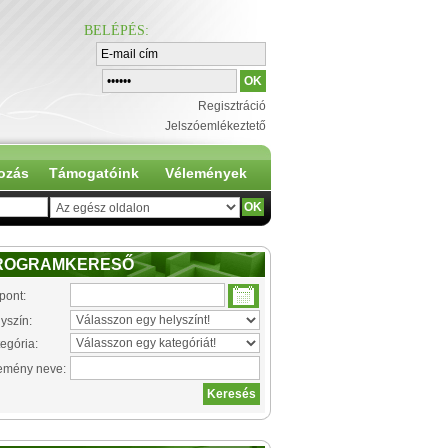
BELÉPÉS
:
Regisztráció
Jelszóemlékeztető
ozás
Támogatóink
Vélemények
ROGRAMKERESŐ
pont:
yszín:
egória:
emény neve: