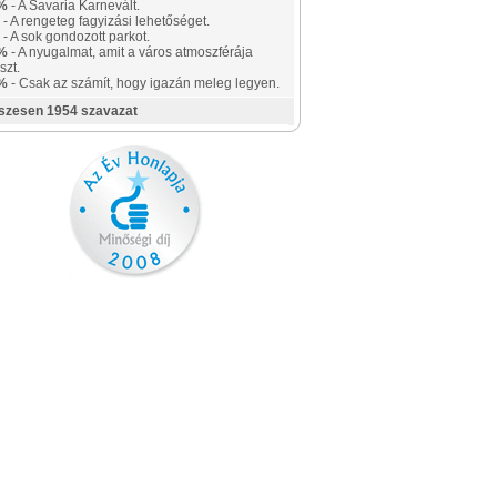
%
- A Savaria Karnevált.
- A rengeteg fagyizási lehetőséget.
- A sok gondozott parkot.
%
- A nyugalmat, amit a város atmoszférája
szt.
%
- Csak az számít, hogy igazán meleg legyen.
szesen 1954 szavazat