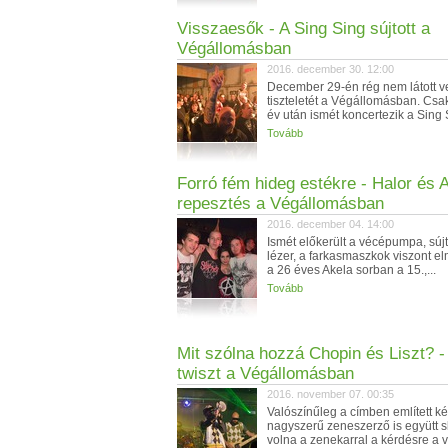
Visszaesők - A Sing Sing sújtott a
Végállomásban
2016. december 30. 12:00
December 29-én rég nem látott v
tiszteletét a Végállomásban. Cs
év után ismét koncertezik a Sing S
Tovább
Forró fém hideg estékre - Halor és 
repesztés a Végállomásban
2016. december 04. 14:00
Ismét előkerült a vécépumpa, sújt
lézer, a farkasmaszkok viszont e
a 26 éves Akela sorban a 15.,...
Tovább
Mit szólna hozzá Chopin és Liszt? -
twiszt a Végállomásban
2016. november 07. 00:35
Valószínűleg a címben említett ké
nagyszerű zeneszerző is együtt 
volna a zenekarral a kérdésre a v