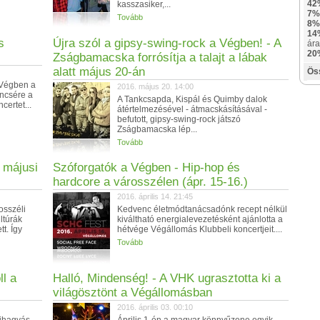
42
kasszasiker,...
7%
Tovább
8%
14
s
Újra szól a gipsy-swing-rock a Végben! - A
ára
20
Zságbamacska forrósítja a talajt a lábak
alatt május 20-án
Ös
 Végben a
2016. május 20. 14:00
encsére a
A Tankcsapda, Kispál és Quimby dalok
certet...
átértelmezésével - átmacskásításával -
befutott, gipsy-swing-rock játszó
Zságbamacska lép...
Tovább
 májusi
Szóforgatók a Végben - Hip-hop és
hardcore a városszélen (ápr. 15-16.)
2016. április 14. 21:45
osszéli
Kedvenc életmódtanácsadónk recept nélkül
ltúrák
kiváltható energialevezetésként ajánlotta a
t. Így
hétvége Végállomás Klubbeli koncertjeit....
Tovább
ll a
Halló, Mindenség! - A VHK ugrasztotta ki a
világösztönt a Végállomásban
2016. április 03. 00:10