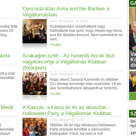
G
Cenzúrázatlan Anna and the Barbies a
Végállomásban
2016. december 10. 16:00
endég tette
Számtalanszor olvashattunk vagy
aknem 20
hallhattunk már arról, hogy milyen egy Anna
ing...
and the Barbies koncert. Nem szeretnénk mi
sem...
Tovább
Va
Akela
Szakadjon szét! - Az Ismerős Arcok őszi
Kö
nagykoncertje a Végállomás Klubban
dí
(fotóriport)
ott a zöld
2016. november 20. 13:30
lmaradtak:
Nagy sikerű Savaria Karneváli és október
23-i ünnepi koncertje után november 19-én
újra Szombathelyre látogatott az Ismerős...
Tovább
 Metál
A Kaszás, a kasszás és az akasztás -
Halloween Party a Végállomás Klubban
S
2016. október 31. 13:57
Ön 
t
Október 30-án egy látványos Halloween
ny
skandálta
Party részesei lehettek a városszélre
10
álaszt:
kilátogatók. A buli, ha nem is volt