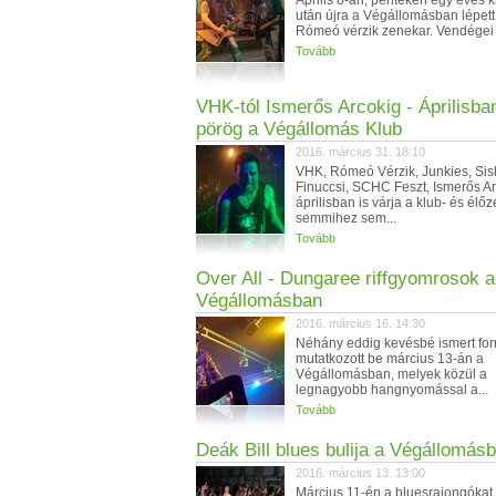
Április 8-án, pénteken egy éves 
után újra a Végállomásban lépett 
Rómeó vérzik zenekar. Vendégei 
Tovább
VHK-tól Ismerős Arcokig - Áprilisban
pörög a Végállomás Klub
2016. március 31. 18:10
VHK, Rómeó Vérzik, Junkies, Sis
Finuccsi, SCHC Feszt, Ismerős Ar
áprilisban is várja a klub- és élő
semmihez sem...
Tovább
Over All - Dungaree riffgyomrosok a
Végállomásban
2016. március 16. 14:30
Néhány eddig kevésbé ismert fo
mutatkozott be március 13-án a
Végállomásban, melyek közül a
legnagyobb hangnyomással a...
Tovább
Deák Bill blues bulija a Végállomás
2016. március 13. 13:00
Március 11-én a bluesrajongókat 