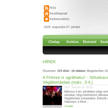
RSS
Kezdőlapnak
Kedvencekhez
2026. augusztus 07. péntek
Címlap
Kultúra
Életmód
Szab
HÍREK
Összesen:
315 tétel - 16 oldalon
, Megjelenítve 1
A Firkinre is ugrálhatsz! - Stíluskav
Végállomásban (márc. 3-4.)
2017. március 02. 00:30
Március 3-án, pénteken négy re
zenekar, négy különböző stílusba
Végállomás színpadára. Érkezik 
Odpisani, a Nice...
Tovább