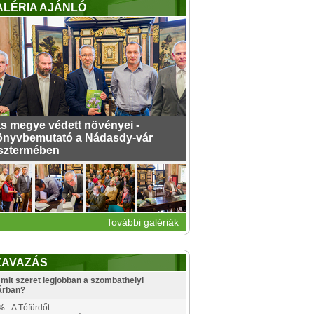
ALÉRIA AJÁNLÓ
s megye védett növényei -
nyvbemutató a Nádasdy-vár
sztermében
További galériák
ZAVAZÁS
mit szeret legjobban a szombathelyi
árban?
%
- A Tófürdőt.