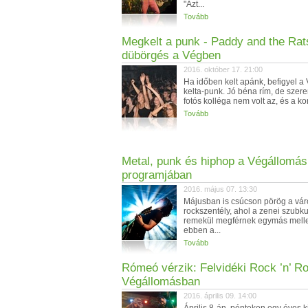
"Azt...
Tovább
Megkelt a punk - Paddy and the Rat
dübörgés a Végben
2016. október 17. 21:00
Ha időben kelt apánk, befigyel a
kelta-punk. Jó béna rím, de szer
fotós kolléga nem volt az, és a kon
Tovább
Metal, punk és hiphop a Végállomás
programjában
2016. május 07. 13:30
Májusban is csúcson pörög a vár
rockszentély, ahol a zenei szubku
remekül megférnek egymás mellet
ebben a...
Tovább
Rómeó vérzik: Felvidéki Rock ’n’ Ro
Végállomásban
2016. április 09. 14:00