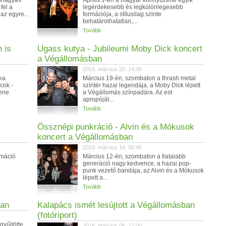
kihagyás
Április 1-én a magyar könnyűzene egyik
fel a
legérdekesebb és legkülönlegesebb
az egyre...
formációja, a stílusilag szinte
behatárolhatatlan,...
Tovább
 is
Ugass kutya - Jubileumi Moby Dick koncert
a Végállomásban
2016. március 20. 14:00
ka
Március 19-én, szombaton a thrash metal
cok -
színtér hazai legendája, a Moby Dick lépett
zene
a Végállomás színpadára. Az est
apropóját...
Tovább
Össznépi punkráció - Alvin és a Mókusok
koncert a Végállomásban
2016. március 14. 00:45
rmáció
Március 12-én, szombaton a fiatalabb
generáció nagy kedvence, a hazai pop-
punk vezető bandája, az Alvin és a Mókusok
lépett a...
Tovább
ban
Kalapács ismét lesújtott a Végállomásban
(fotóriport)
gyűjtötte
2016. március 06. 17:00