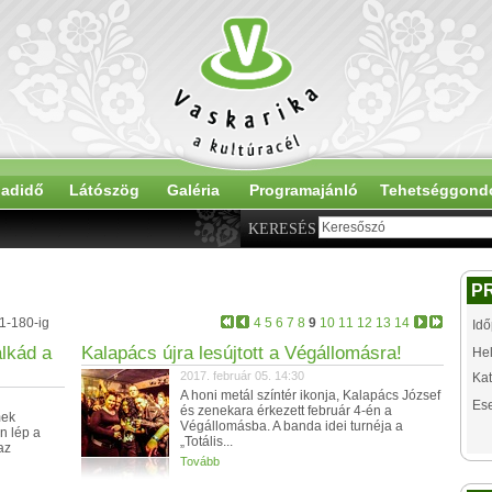
adidő
Látószög
Galéria
Programajánló
Tehetséggond
KERESÉS
P
61-180-ig
4
5
6
7
8
9
10
11
12
13
14
Idő
alkád a
Kalapács újra lesújtott a Végállomásra!
Hel
2017. február 05. 14:30
Kat
A honi metál színtér ikonja, Kalapács József
Es
és zenekara érkezett február 4-én a
mek
Végállomásba. A banda idei turnéja a
n lép a
„Totális...
az
Tovább