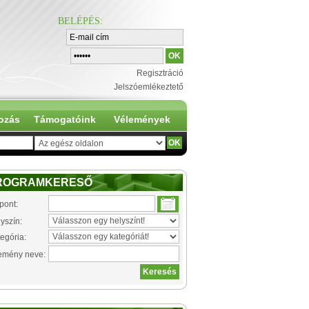
BELÉPÉS
:
Regisztráció
Jelszóemlékeztető
ozás
Támogatóink
Vélemények
ROGRAMKERESŐ
pont:
yszín:
egória:
emény neve: