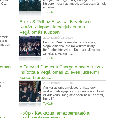
zombaton
klubja nem hagyja, hogy a fogtündér
Of...
hülyére mossa az agyad, a rózsaszín álmok
rozsdás...
Tovább
Brekk & Roll az Éjszakai Bevetésen -
Kettős Kalapács lemezjubileum a
Végállomás Klubban
remek
2019. február 16. 15:00
tja a
Február 15-e bevésődött az ötvenes,
rmében.
Végállomásba járó rockerkorosztály
történelemkönyvébe. Kalapács Józsi és
zenekara, valamint...
Tovább
ásban
A Felevad Duó és a Cserga Alone Akusztik
indította a Végállomás 25 éves jubileumi
koncertsorozatát
pács
2019. február 11. 01:15
s
Amikor az embernek végre akad egy
szabad hétvégéje és programok után kezd
el kutakodni, még az a szerencse is érheti,
hogy két,...
Tovább
KpOp - Kaukázus lemezbemutató a