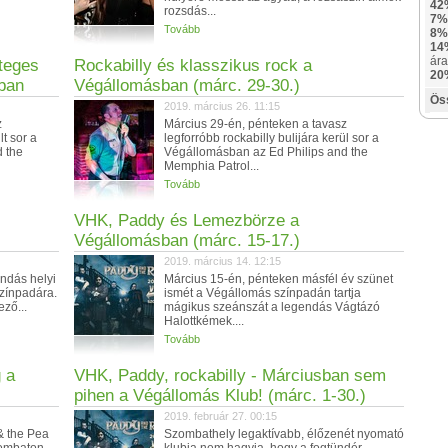
42
rozsdás...
7%
Tovább
8%
14
ára
teges
Rockabilly és klasszikus rock a
20
sban
Végállomásban (márc. 29-30.)
Ös
2019. március 26. 11:15
z
Március 29-én, pénteken a tavasz
lt sor a
legforróbb rockabilly bulijára kerül sor a
 the
Végállomásban az Ed Philips and the
Memphia Patrol...
Tovább
VHK, Paddy és Lemezbörze a
Végállomásban (márc. 15-17.)
2019. március 14. 12:15
ndás helyi
Március 15-én, pénteken másfél év szünet
színpadára.
ismét a Végállomás színpadán tartja
ező...
mágikus szeánszát a legendás Vágtázó
Halottkémek....
Tovább
 a
VHK, Paddy, rockabilly - Márciusban sem
pihen a Végállomás Klub! (márc. 1-30.)
2019. február 27. 00:15
& the Pea
Szombathely legaktívabb, élőzenét nyomató