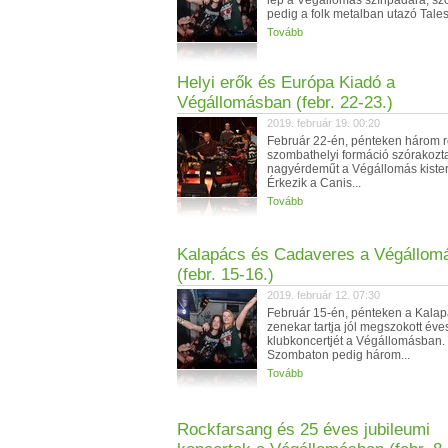
lép a Végállomás színpadára, s
pedig a folk metalban utazó Tales 
Tovább
Helyi erők és Európa Kiadó a
Végállomásban (febr. 22-23.)
2019. február 19. 00:20
Február 22-én, pénteken három 
szombathelyi formáció szórakozta
nagyérdeműt a Végállomás kiste
Érkezik a Canis...
Tovább
Kalapács és Cadaveres a Végállom
(febr. 15-16.)
2019. február 12. 07:30
Február 15-én, pénteken a Kala
zenekar tartja jól megszokott éve
klubkoncertjét a Végállomásban.
Szombaton pedig három...
Tovább
Rockfarsang és 25 éves jubileumi