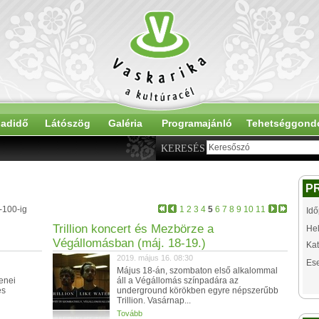
adidő
Látószög
Galéria
Programajánló
Tehetséggond
KERESÉS
P
-100-ig
1
2
3
4
5
6
7
8
9
10
11
Idő
Trillion koncert és Mezbörze a
Hel
Végállomásban (máj. 18-19.)
Kat
2019. május 16. 08:30
Es
l
Május 18-án, szombaton első alkalommal
enei
áll a Végállomás színpadára az
es
underground körökben egyre népszerűbb
Trillion. Vasárnap...
Tovább