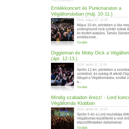
Emlékkoncert és Punkmaraton a
Végállomásban (máj. 10-11.)
2019. május 07. 10:00
Május 10-én, pénteken a Vas me
underground rock színtér sokak ál
és tisztelt alakjára, Tamás Sándo
emlékeznek...
Tovább
Diggieman és Moby Dick a Végállo
(ápr. 12-13.)
2019. április 11. 11:00
Április 12-én, pénteken a szomba
születésű, és sokáig itt alkotó D
látogat a Végállomásba, ezúttal 
a...
Tovább
Mindig szabadon érezz! - Lord konc
Végállomás Klubban
2019. április 06. 12:30
Április 5-én a Lord muzsikája tölt
Végállomás küzdőterét a rock ör
elpusztíthatatlan dallamaival.
Tovább