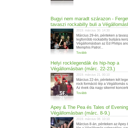
Bugyi nem maradt szárazon - Ferge
tavaszi rockabilly buli a Végállomá
2019. március 30. 14:30
Március 29-én, pénteken a tavas
legforróbb rockabilly bulijára kerü
Végállomásban az Ed Philips and
Memphis Patrol...
Tovább
Helyi rocklegendák és hip-hop a
Végállomásban (márc. 22-23.)
2019. március 21. 00:10
Március 22-én, pénteken két lege
rock formáció lép a Végállomás 
Az évek óta nagy sikerrel koncert
Tovább
Apey & The Pea és Tales of Evening
Végállomásban (márc. 8-9.)
2019. március 08. 10:10
Március 8-án, pénteken az Apey 