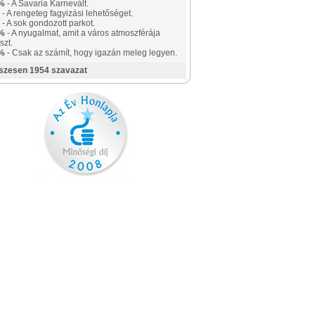
%
- A Savaria Karnevált.
- A rengeteg fagyizási lehetőséget.
- A sok gondozott parkot.
%
- A nyugalmat, amit a város atmoszférája
szt.
%
- Csak az számít, hogy igazán meleg legyen.
szesen 1954 szavazat