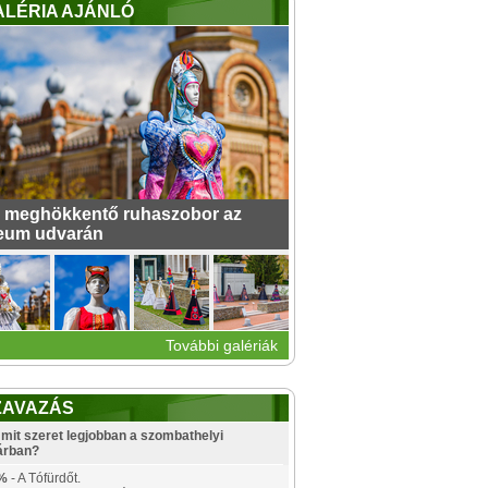
ALÉRIA AJÁNLÓ
 meghökkentő ruhaszobor az
eum udvarán
További galériák
ZAVAZÁS
mit szeret legjobban a szombathelyi
árban?
%
- A Tófürdőt.