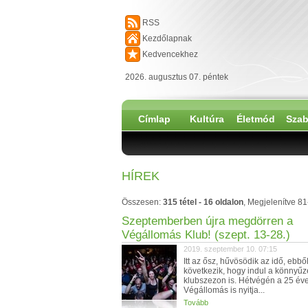
RSS
Kezdőlapnak
Kedvencekhez
2026. augusztus 07. péntek
Címlap
Kultúra
Életmód
Szab
HÍREK
Összesen:
315 tétel - 16 oldalon
, Megjelenítve 81
Szeptemberben újra megdörren a
Végállomás Klub! (szept. 13-28.)
2019. szeptember 10. 07:15
Itt az ősz, hűvösödik az idő, ebbő
következik, hogy indul a könnyűz
klubszezon is. Hétvégén a 25 év
Végállomás is nyitja...
Tovább