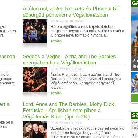
G
A túlontool, a Red Rockets és Phoenix RT
dübörgött pénteken a Végállomásban
2019. április 29. 00:30
gyei
Három együttes a rock képviseletében,
tal ismert
mégis mindegyik kicsit más. A péntek estét a
rra
túlontool nevű formáció nyitotta a...
Tovább
másban
Segges a Végbe - Anna and The Barbies
25
energiabomba a Végállomásban
Is
2019. április 07. 13:45
thelyi
Április 6-án, szombaton az Anna and The
iggieman
Barbies adta szokásos tavaszi koncertjét a
zenekarral
Végállomásban. Rengeteg nagyszerű
fotóval...
Tovább
ert a
Lord, Anna and The Barbies, Moby Dick,
Petruska - Áprilisban sem pihen a
S
Végállomás Klub! (ápr. 5-28.)
ötte be a
2019. április 03. 00:15
Ön 
ök és
ny
Szombathely legaktívabb, élőzenét nyomató
klubja nem hagyja, hogy a fogtündér
10
hülyére mossa az agyad, a rózsaszín álmok