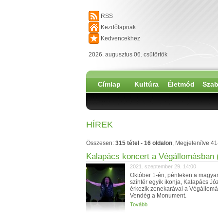
RSS
Kezdőlapnak
Kedvencekhez
2026. augusztus 06. csütörtök
Címlap
Kultúra
Életmód
Szab
HÍREK
Összesen:
315 tétel - 16 oldalon
, Megjelenítve 41
Kalapács koncert a Végállomásban (
2021. szeptember 29. 14:00
Október 1-én, pénteken a magyar
színtér egyik ikonja, Kalapács Jó
érkezik zenekarával a Végállomá
Vendég a Monument.
Tovább