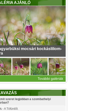
ALÉRIA AJÁNLÓ
gyarbüksi mocsári kockásliliom-
ra
További galériák
ZAVAZÁS
mit szeret legjobban a szombathelyi
árban?
%
- A Tófürdőt.