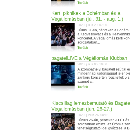
Tovább
Kerti piknikek a Bohémban és a
Végállomásban (júl. 31. - aug. 1.)
2020. július 29. 07:00
Július 31-én, pénteken a Bohém
a Kedveskovács és a Heavenhik
koncertet. A Végállomás kerti kon
sorozatában...
Tovább
bagatelLIVE a Végállomás Klubban
2020. július 06. 18:00
A szombathelyi bagatell ezúttal 
mindennapi újdonsággal jelentke
zártkörű koncerten rögzítettek 5 s
számot a...
Tovább
Kiscsillag lemezbemutató és Bagatel
Végállomásban (jún. 26-27.)
2020. június 26. 00:15
Június 26-án, pénteken A LÉT és
sorozatban ezúttal az Öröm a ze
tehetségkutató idei győztese, a B