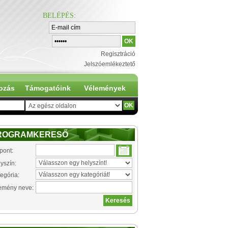
BELÉPÉS
:
Regisztráció
Jelszóemlékeztető
ozás
Támogatóink
Vélemények
ROGRAMKERESŐ
pont:
yszín:
egória:
emény neve: