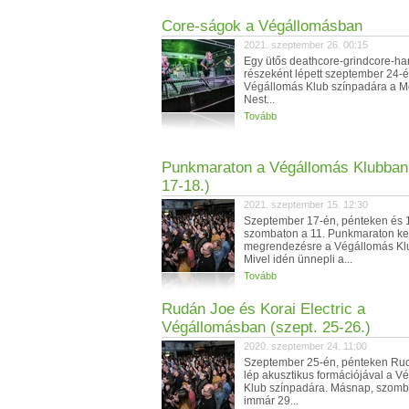
Core-ságok a Végállomásban
2021. szeptember 26. 00:15
Egy ütős deathcore-grindcore-har
részeként lépett szeptember 24-
Végállomás Klub színpadára a Mo
Nest...
Tovább
Punkmaraton a Végállomás Klubban 
17-18.)
2021. szeptember 15. 12:30
Szeptember 17-én, pénteken és 
szombaton a 11. Punkmaraton ke
megrendezésre a Végállomás Kl
Mivel idén ünnepli a...
Tovább
Rudán Joe és Korai Electric a
Végállomásban (szept. 25-26.)
2020. szeptember 24. 11:00
Szeptember 25-én, pénteken Ru
lép akusztikus formációjával a V
Klub színpadára. Másnap, szomb
immár 29...