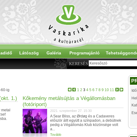
adidő
Látószög
Galéria
Programajánló
Tehetséggond
KERESÉS
P
-60-ig
1
2
3
4
5
6
7
8
9
10
11
Idő
okt. 1.)
Kőkemény metálsújtás a Végállomásban
Hel
(fotóriport)
Kat
 metal
2021. szeptember 27. 15:30
Es
zsef
A Sear Bliss, az Ørdøg és a Cadaveres
sba.
először állt együtt a színpadon, a debütnek
pedig a Végállomás Klub közönsége volt
a...
Tovább