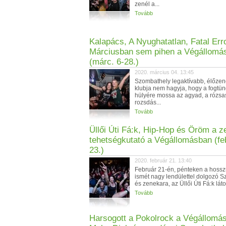
zenél a...
Tovább
Kalapács, A Nyughatatlan, Fatal Erro
Márciusban sem pihen a Végállomás
(márc. 6-28.)
2020. március 04. 13:45
Szombathely legaktívabb, élőze
klubja nem hagyja, hogy a fogtü
hülyére mossa az agyad, a rózsa
rozsdás...
Tovább
Üllői Úti Fá:k, Hip-Hop és Öröm a z
tehetségkutató a Végállomásban (feb
23.)
2020. február 21. 13:40
Február 21-én, pénteken a hossz
ismét nagy lendülettel dolgozó S
és zenekara, az Üllői Úti Fá:k láto
Tovább
Harsogott a Pokolrock a Végállomá