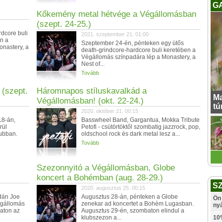
G
Kőkemény metal hétvége a Végállomásban
(szept. 24-25.)
dcore buli
2021. szeptember 21. 01:00
én a
Szeptember 24-én, pénteken egy ütős
nastery, a
death-grindcore-hardcore buli keretében a
Végállomás színpadára lép a Monastery, a
Nest of...
Tovább
(szept.
Háromnapos stíluskavalkád a
Ma
Végállomásban! (okt. 22-24.)
tú
2020. október 21. 00:15
18-án,
Basswheel Band, Gargantua, Mokka Tribute
rül
Petofi - csütörtöktől szombatig jazzrock, pop,
ubban.
oldschool rock és dark metal lesz a...
Tovább
Szezonnyitó a Végállomásban, Globe
koncert a Bohémban (aug. 28-29.)
S
2020. augusztus 25. 00:15
dán Joe
Augusztus 28-án, pénteken a Globe
Ön 
égállomás
zenekar ad koncertet a Bohém Lugasban.
ny
aton az
Augusztus 29-én, szombaton elindul a
klubszezon a...
10