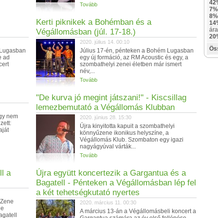
42
Tovább
7%
8%
Kerti piknikek a Bohémban és a
14
ára
Végállomásban (júl. 17-18.)
20
2020. július 14. 00:10
Ös
 Lugasban
Július 17-én, pénteken a Bohém Lugasban
e ad
egy új formáció, az RM Acoustic és egy, a
cert
szombathelyi zenei életben már ismert
név,...
Tovább
"De kurva jó megint játszani!" - Kiscsillag
lemezbemutató a Végállomás Klubban
egy nem
2020. június 28. 15:30
zett:
Újra kinyitotta kapuit a szombathelyi
aját
könnyűzene ikonikus helyszíne, a
Végállomás Klub. Szombaton egy igazi
nagyágyúval várták...
Tovább
l a
Újra együtt koncertezik a Gargantua és a
Bagatell - Pénteken a Végállomásban lép fel
a két tehetségkutató nyertes
 Zene
2020. március 11. 00:30
ne
A március 13-án a Végállomásbeli koncert a
agatell