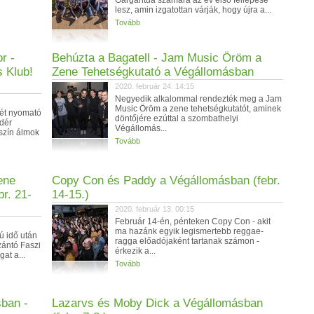
Gargantua számára az év első fellépése
lesz, amin izgatottan várják, hogy újra a...
Tovább
r -
Behúzta a Bagatell - Jam Music Öröm a
 Klub!
Zene Tehetségkutató a Végállomásban
2020. február 24. 14:15
Negyedik alkalommal rendezték meg a Jam
Music Öröm a zene tehetségkutatót, aminek
nét nyomató
döntőjére ezúttal a szombathelyi
ndér
Végállomás...
szín álmok
Tovább
ene
Copy Con és Paddy a Végállomásban (febr.
r. 21-
14-15.)
2020. február 13. 00:15
Február 14-én, pénteken Copy Con - akit
ma hazánk egyik legismertebb reggae-
ú idő után
ragga előadójaként tartanak számon -
zántó Faszi
érkezik a...
gat a...
Tovább
sban -
Lazarvs és Moby Dick a Végállomásban