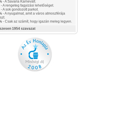
%
- A Savaria Karnevált.
- A rengeteg fagyizási lehetőséget.
- A sok gondozott parkot.
%
- A nyugalmat, amit a város atmoszférája
szt.
%
- Csak az számít, hogy igazán meleg legyen.
szesen 1954 szavazat