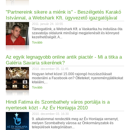
"Partnereink sikere a miénk is" - Beszélgetés Karakó
Istvánnal, a Webshark Kft. ügyvezető igazgatójával
2011. január 24. 10:55
Támogatónk, a Webshark Kft. a Vaskarika.hu indulása óta
szavatolja oldalunk minőségi megjelenését és könnyed
kezelhetőségét. A...
Tovább
Az egyik legnagyobb online antik piactér - Mi a titka a
Galéria Savaria sikerének?
2010. december 05. 11:45
Hogyan lehet közel 15.000 rajongó hozzászólásait
moderálni a Facebook-on? Ötleteket, nyereményjátékokat
kitalálni,...
Tovább
Hindi Fatima és Szombathely város portálja is a
nyertesek közt - Az Év Honlapja 2010
2010. december 03. 16:30
9. alkalommal rendezték meg az Év Honlapja versenyt,
melyen Szombathely városa az Önkormányzatok és
települések kategóriában...