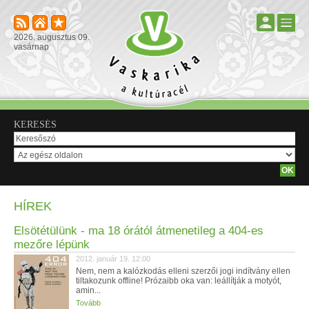
2026. augusztus 09.
vasárnap
KERESÉS
HÍREK
Elsötétülünk - ma 18 órától átmenetileg a 404-es
mezőre lépünk
2012. január 19. 12:00
Nem, nem a kalózkodás elleni szerzői jogi indítvány ellen
tiltakozunk offline! Prózaibb oka van: leállítják a motyót,
amin...
Tovább