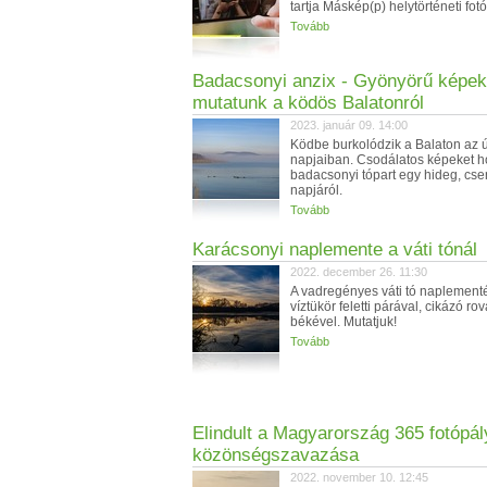
tartja Máskép(p) helytörténeti fotó-
Tovább
Badacsonyi anzix - Gyönyörű képek
mutatunk a ködös Balatonról
2023. január 09. 14:00
Ködbe burkolódzik a Balaton az ú
napjaiban. Csodálatos képeket h
badacsonyi tópart egy hideg, cs
napjáról.
Tovább
Karácsonyi naplemente a váti tónál
2022. december 26. 11:30
A vadregényes váti tó naplementé
víztükör feletti párával, cikázó ro
békével. Mutatjuk!
Tovább
Elindult a Magyarország 365 fotópál
közönségszavazása
2022. november 10. 12:45