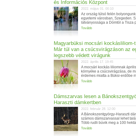
és Információs Központ
2022. május 01. 00:10
Az ország túlsó felén bolyongunk
egyetemi városban, Szegeden. 
látványossága a Dómtól a Tisza pa
Tovább
Magyarbüksi mocsári kockásliliom-t
Már túl van a csúcsvirágzáson az e
legszebb védett virágunk
2022. április 17. 19:45
A mocsári kockás liliomnak áprili
környéke a csúcsvirágzása, de 
érdemes miatta a Büksi-erdőbe me
Tovább
Dámszarvas lesen a Bánokszentgyö
Haraszti dámkertben
2022. február 28. 12:00
A Bánokszentgyörgy-Haraszti dá
számos dámszarvassal lehet talá
Több rudli búvik meg a 100 hektár
Tovább