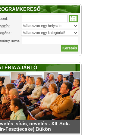
ROGRAMKERESŐ
pont:
yszín:
egória:
emény neve:
ALÉRIA AJÁNLÓ
vetés, sírás, nevetés - XII. Sok-
ín-Feszt(ecske) Bükön