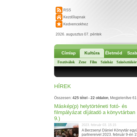
RSS
Kezdőlapnak
Kedvencekhez
2026. augusztus 07. péntek
Címlap
Kultúra
Életmód
Szab
Fesztiválok
Zene
Film
Színház
Színésztükör
HÍREK
Összesen:
425 tétel - 22 oldalon
, Megjelenítve 61
Máskép(p) helytörténeti fotó- és
filmpályázat díjátadó a könyvtárban 
9.)
2023. február 03. 15:15
A Berzsenyi Dániel Könyvtár eg
partnereivel 2023. február 9-én 1