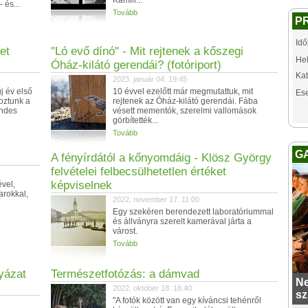
Kamill...
 és...
Tovább
P
Idő
et
"Ló evő dínó" - Mit rejtenek a kőszegi
Hel
Óház-kilátó gerendái? (fotóriport)
Kat
2023. január 04. 19:45
j év első
10 évvel ezelőtt már megmutattuk, mit
Es
oztunk a
rejtenek az Óház-kilátó gerendái. Fába
endes
vésett mementók, szerelmi vallomások
görbítették...
Tovább
G
A fényírdától a kőnyomdáig - Klösz György
felvételei felbecsülhetetlen értéket
képviselnek
vel,
varokkal,
2022. november 17. 11:00
Egy szekéren berendezett laboratóriummal
és állványra szerelt kamerával járta a
várost.
Tovább
yázat
Természetfotózás: a dámvad
Ne
2022. október 18. 18:40
sz
"A fotók között van egy kíváncsi tehénről