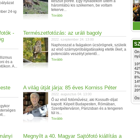
készült portré. Egy nyiladékon ültem a
pályázat
háromlábú kis székemen, be voltam
tekerve...
mber 24-ig
Tovább
otók -
Természetfotózás: az uráli bagoly
ég
2022. szeptember 24. 13:00
S
Naphosszat a faágakon ücsörögnek, szüleik
az első szárnypróbálgatásaikig etetik őket, a
Ön 
potenciális veszélyt jelentő...
ny
llizmus
Tovább
oni és a
10
tókon. A...
42
7%
8%
14
ára
leste
A világ útját járja: 85 éves Korniss Péter
20
2022. augusztus 04. 13:00
Ös
Ő az első fotóművész, aki Kossuth-díjat
kapott. Képeit Budapesten, Rómában,
egykor
Szentpéterváron, Párizsban és a tengeren
esterséges
túl is...
t...
Tovább
lmányi
Megnyílt a 40. Magyar Sajtófotó kiállítás a