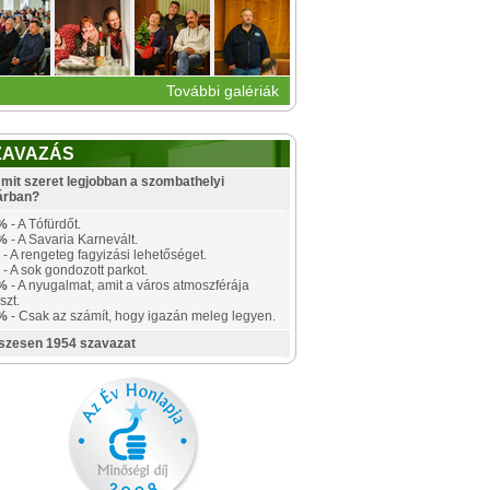
További galériák
ZAVAZÁS
mit szeret legjobban a szombathelyi
árban?
%
- A Tófürdőt.
%
- A Savaria Karnevált.
- A rengeteg fagyizási lehetőséget.
- A sok gondozott parkot.
%
- A nyugalmat, amit a város atmoszférája
szt.
%
- Csak az számít, hogy igazán meleg legyen.
szesen 1954 szavazat