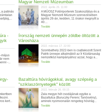
Magyar Nemzeti Múzeumban
2022. április 26. 11:00
, a patinás
A MÚOSZ Fotóriporterek Szakosztálya és a
Számtalan
Magyar Nemzeti Múzeum szervezésében
rtjáig,...
április 26-án, kedden, 11 órakor megnyílt a
40....
Tovább
úra -
Írország nemzeti ünnepén zöldbe öltözött a
gyik
Városháza
2022. március 17. 22:00
Szombathely 2022-ben is csatlakozott Szent
Patrik ünnepe alkalmából az Ír Köztársaság
s-május
nemzetközi kampányához azzal, hogy a...
már nem
Tovább
nni -...
rgy-
Bazalttúra hóvirágokkal, avagy szépség a
"sziklaszörnyetegek" között
2022. február 26. 00:15
mkertben
Zala megye hét csodájának egyike a
lkozni.
Bazaltutca (Buruczky Ferenc Tanösvény),
os kert...
aminek nyomvonalán rengeteg hóvirág...
Tovább