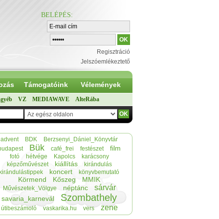
BELÉPÉS
:
Regisztráció
Jelszóemlékeztető
ozás
Támogatóink
Vélemények
gyéb
VZ
MEDIAWAVE
AlteRába
advent
BDK
Berzsenyi_Dániel_Könyvtár
Bük
film
budapest
café_frei
festészet
fotó
hétvége
Kapolcs
karácsony
kiállítás
képzőművészet
kirándulás
koncert
kirándulástippek
könyvbemutató
Körmend
Kőszeg
MMIK
sárvár
néptánc
Művészetek_Völgye
Szombathely
savaria_karnevál
zene
útibeszámoló
vaskarika.hu
vers