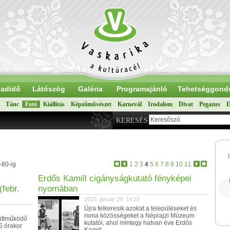
adidő
Látószög
Galéria
Programajánló
Tehetséggond
Tánc
Fotó
Kiállítás
Képzőművészet
Karnevál
Irodalom
Divat
Pegazus
E
KERESÉS
-80-ig
1
2
3
4
5
6
7
8
9
10
11
Erdős Kamill cigányságkutató fényképei
(febr.
nyomában
2023. január 29. 14:15
Újra felkeresik azokat a településeket és
roma közösségeket a Néprajzi Múzeum
yüttműködő
kutatói, ahol mintegy hatvan éve Erdős
5 órakor