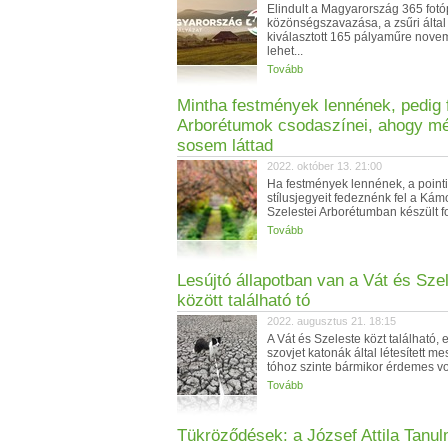
Elindult a Magyarország 365 fotó
közönségszavazása, a zsűri által
kiválasztott 165 pályaműre nove
lehet...
Tovább
Mintha festmények lennének, pedig f
Arborétumok csodaszínei, ahogy m
sosem láttad
2022. október 13. 21:00
Ha festmények lennének, a pointi
stílusjegyeit fedeznénk fel a Kám
Szelestei Arborétumban készült fo
Tovább
Lesújtó állapotban van a Vát és Sze
között található tó
2022. augusztus 21. 18:15
A Vát és Szeleste közt található, 
szovjet katonák által létesített m
tóhoz szinte bármikor érdemes vol
Tovább
Tükröződések: a József Attila Tanu