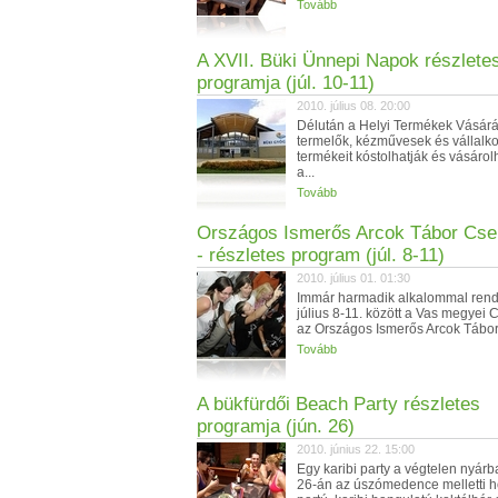
Tovább
A XVII. Büki Ünnepi Napok részlete
programja (júl. 10-11)
2010. július 08. 20:00
Délután a Helyi Termékek Vásárá
termelők, kézművesek és vállalk
termékeit kóstolhatják és vásáro
a...
Tovább
Országos Ismerős Arcok Tábor Cse
- részletes program (júl. 8-11)
2010. július 01. 01:30
Immár harmadik alkalommal ren
július 8-11. között a Vas megyei
az Országos Ismerős Arcok Tábort.
Tovább
A bükfürdői Beach Party részletes
programja (jún. 26)
2010. június 22. 15:00
Egy karibi party a végtelen nyárb
26-án az úszómedence melletti 