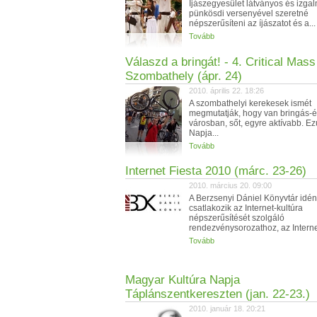
Íjászegyesület látványos és izga
pünkösdi versenyével szeretné
népszerűsíteni az íjászatot és a...
Tovább
Válaszd a bringát! - 4. Critical Mass
Szombathely (ápr. 24)
2010. április 22. 18:26
A szombathelyi kerekesek ismét
megmutatják, hogy van bringás-é
városban, sőt, egyre aktívabb. Ezú
Napja...
Tovább
Internet Fiesta 2010 (márc. 23-26)
2010. március 20. 09:00
A Berzsenyi Dániel Könyvtár idén
csatlakozik az Internet-kultúra
népszerűsítését szolgáló
rendezvénysorozathoz, az Internet
Tovább
Magyar Kultúra Napja
Táplánszentkereszten (jan. 22-23.)
2010. január 18. 20:21