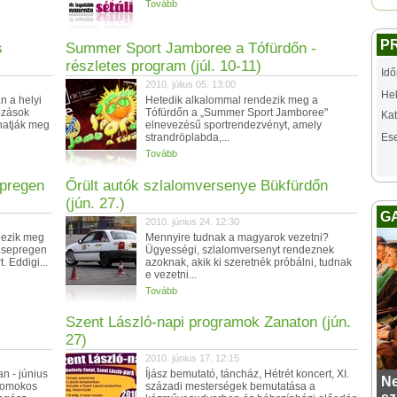
Tovább
P
s
Summer Sport Jamboree a Tófürdőn -
részletes program (júl. 10-11)
Idő
2010. július 05. 13:00
Hel
n a helyi
Hetedik alkalommal rendezik meg a
ozások
Tófürdőn a „Summer Sport Jamboree"
Kat
lhatják meg
elnevezésű sportrendezvényt, amely
strandröplabda,...
Es
Tovább
pregen
Őrült autók szlalomversenye Bükfürdőn
(jún. 27.)
G
2010. június 24. 12:30
dezik meg
Mennyire tudnak a magyarok vezetni?
 Csepregen
Ügyességi, szlalomversenyt rendeznek
 Eddigi...
azoknak, akik ki szeretnék próbálni, tudnak
e vezetni...
Tovább
Szent László-napi programok Zanaton (jún.
27)
2010. június 17. 12:15
an - június
Íjász bemutató, táncház, Hétrét koncert, XI.
Ne
homokos
századi mesterségek bemutatása a