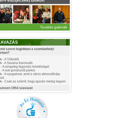
ín-Feszt(ecske) Bükön
További galériák
ZAVAZÁS
mit szeret legjobban a szombathelyi
árban?
%
- A Tófürdőt.
%
- A Savaria Karnevált.
- A rengeteg fagyizási lehetőséget.
- A sok gondozott parkot.
%
- A nyugalmat, amit a város atmoszférája
szt.
%
- Csak az számít, hogy igazán meleg legyen.
szesen 1954 szavazat