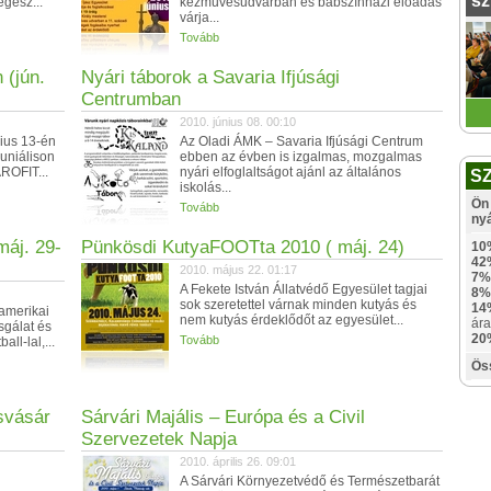
sz
egész...
kézművesudvarban és bábszínházi előadás
várja...
Tovább
 (jún.
Nyári táborok a Savaria Ifjúsági
Centrumban
2010. június 08. 00:10
ius 13-én
Az Oladi ÁMK – Savaria Ifjúsági Centrum
juniálison
ebben az évben is izgalmas, mozgalmas
ÁROFIT...
nyári elfoglaltságot ajánl az általános
S
iskolás...
Ön 
Tovább
ny
máj. 29-
Pünkösdi KutyaFOOTta 2010 ( máj. 24)
10
42
2010. május 22. 01:17
7%
A Fekete István Állatvédő Egyesület tagjai
8%
sok szeretettel várnak minden kutyás és
14
amerikai
nem kutyás érdeklődőt az egyesület...
ára
sgálat és
20
Tovább
ll-lal,...
Ös
svásár
Sárvári Majális – Európa és a Civil
Szervezetek Napja
2010. április 26. 09:01
A Sárvári Környezetvédő és Természetbarát