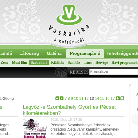
adidő
Látószög
Galéria
Programajánló
Tehetséggond
Zene
Mozi-film
Szabadidő
Kiállítás
Színház
Tánc
Hétvége
Havi programok
KERESÉS
B
41-260-ig
7
8
9
10
11
12
13
14
15
16
17
es
Legyőzi-e Szombathely Győrt és Pécset
kilométerekben?
2010. július 15. 17:20
eteges
Pénteken Szombathelyre érkezik az
büki
országos „Séta van!" kampány, amelynek
rand...
keretében, egyéb játékok, aktivitások,...