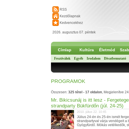
RSS
Kezdőlapnak
Kedvencekhez
2026. augusztus 07. péntek
Címlap
Kultúra
Életmód
Szab
Fesztiválok
Egyéb
Irodalom
Divatbemutató
PROGRAMOK
Összesen:
325 tétel - 17 oldalon
, Megjelenítve 2
Mr. Bikicsunáj is itt lesz - Fergeteg
strandparty Bükfürdőn (júl. 24-25)
2010. július 22. 10:45
Július 24-én és 25-én ismét ferg
strandpartyval várja vendégeit a 
Gyógyfürdő. Mókás vetélkedők, st