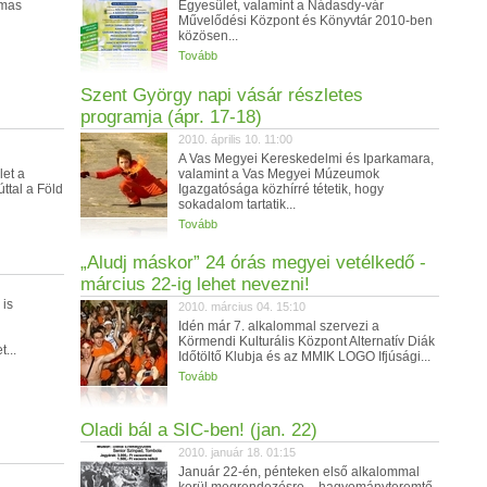
lmas
Egyesület, valamint a Nádasdy-vár
Művelődési Központ és Könyvtár 2010-ben
közösen...
Tovább
Szent György napi vásár részletes
programja (ápr. 17-18)
2010. április 10. 11:00
A Vas Megyei Kereskedelmi és Iparkamara,
let a
valamint a Vas Megyei Múzeumok
ttal a Föld
Igazgatósága közhírré tétetik, hogy
sokadalom tartatik...
Tovább
„Aludj máskor” 24 órás megyei vetélkedő -
március 22-ig lehet nevezni!
 is
2010. március 04. 15:10
Idén már 7. alkalommal szervezi a
Körmendi Kulturális Központ Alternatív Diák
...
Időtöltő Klubja és az MMIK LOGO Ifjúsági...
Tovább
Oladi bál a SIC-ben! (jan. 22)
2010. január 18. 01:15
Január 22-én, pénteken első alkalommal