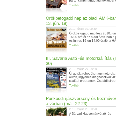
partú, karibi hangulatú koktélbár 
Tovább
Örökbefogadó nap az oladi ÁMK-ban
13, jún. 19)
2010. június 10. 00:30
Örökbefogadó nap lesz 2010. jún
16.00 órától az oladi ÁMK-ban a 
és június 19-én 14.00 órától a H
Tovább
III. Savaria Autó -és motorkiállítás (
30)
2010. május 27. 00:50
Új autók, robogók, nagymotorok, 
autók, ingyenes diagnosztikai viz
családi programok. Családi streetba
Tovább
Pünkösdi íjászverseny és kézműve
a várban (máj. 22-23)
2010. május 20. 00:20
A Sárvári Hagyományőrző- és