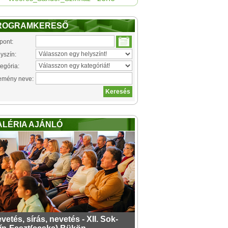
ROGRAMKERESŐ
pont:
yszín:
egória:
emény neve:
ALÉRIA AJÁNLÓ
vetés, sírás, nevetés - XII. Sok-