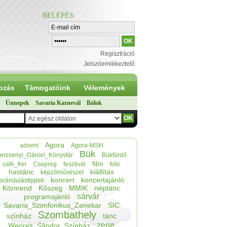
BELÉPÉS
:
Regisztráció
Jelszóemlékeztető
ozás
Támogatóink
Vélemények
Ünnepek
Savaria Karnevál
Bálok
Agora
advent
Agora-MSH
Bük
erzsenyi_Dániel_Könyvtár
Bükfürdő
film
café_frei
Csepreg
fesztivál
fotó
hastánc
kiállítás
képzőművészet
koncert
koncertajánló
kirándulástippek
Körmend
Kőszeg
MMIK
néptánc
sárvár
programajánló
Savaria_Szimfonikus_Zenekar
SIC
Szombathely
színház
tánc
zene
Weöres_Sándor_Színház