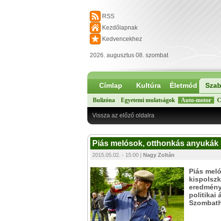
RSS
Kezdőlapnak
Kedvencekhez
2026. augusztus 08. szombat
Címlap
Kultúra
Életmód
Szab
Bulizóna
Egyetemi mulatságok
Auto-motor
C
Vissza az előző oldalra
Piás melósok, otthonkás anyukák - 
2015.05.02. - 15:00 |
Nagy Zoltán
Piás mel
kispolszk
eredmény
politikai 
Szombath