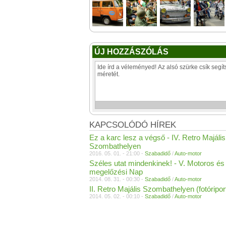
ÚJ HOZZÁSZÓLÁS
KAPCSOLÓDÓ HÍREK
Ez a karc lesz a végső - IV. Retro Majális
Szombathelyen
2016. 05. 01. - 21:00 -
Szabadidő
/
Auto-motor
Széles utat mindenkinek! - V. Motoros és
megelőzési Nap
2014. 08. 31. - 00:30 -
Szabadidő
/
Auto-motor
II. Retro Majális Szombathelyen (fotóripor
2014. 05. 02. - 00:10 -
Szabadidő
/
Auto-motor