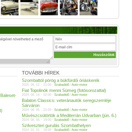
TOVÁBBI HÍREK
Szombattól pörög a bükfürdői óriáskerék
2025. 06. 12. - 21:00 -
Szabadidő
/
Auto-motor
Fiat Topolinók menni Sümeg (fotósorozattal)
 Baleset-
2024. 06. 14. - 02:00 -
Szabadidő
/
Auto-motor
Balaton Classics: veteránautók seregszemléje
Sárváron
t)
2024. 06. 05. - 21:00 -
Szabadidő
/
Auto-motor
Művészcsütörtök a Mediterrán Udvarban (jún. 6.)
2024. 06. 05. - 19:00 -
Szabadidő
/
Auto-motor
Szilveszteri gurulás Szombathelyen
2024. 01. 01. - 18:00 -
Szabadidő
/
Auto-motor