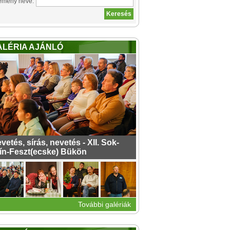
emény neve:
ALÉRIA AJÁNLÓ
vetés, sírás, nevetés - XII. Sok-
ín-Feszt(ecske) Bükön
További galériák