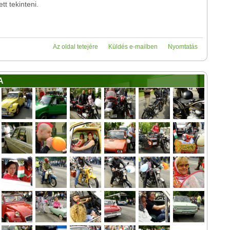
tt tekinteni.
Az oldal tetejére
Küldés e-mailben
Nyomtatás
A