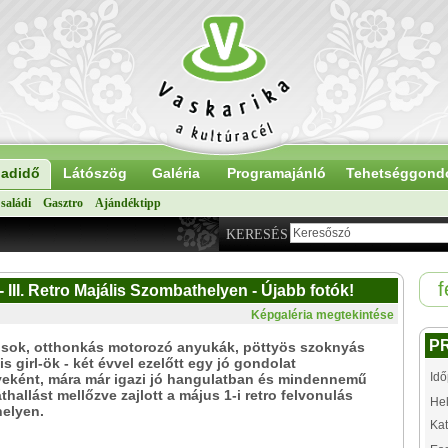
adidő
Látószög
Galéria
Programajánló
Tehetséggond
saládi
Gasztro
Ajándéktipp
KERESÉS
f
III. Retro Majális Szombathelyen - Újabb fotók!
Képgaléria megtekintése
P
ósok, otthonkás motorozó anyukák, pöttyös szoknyás
is girl-ök - két évvel ezelőtt egy jó gondolat
Idő
eként, mára már igazi jó hangulatban és mindennemű
áthallást mellőzve zajlott a május 1-i retro felvonulás
Hel
elyen.
Kat