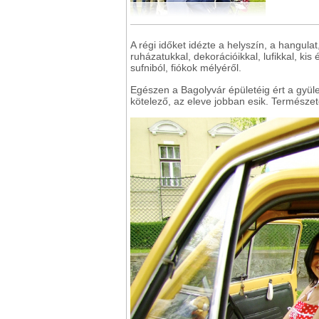
A régi időket idézte a helyszín, a hangula
ruházatukkal, dekorációikkal, lufikkal, ki
sufniból, fiókok mélyéről.
Egészen a Bagolyvár épületéig ért a gyül
kötelező, az eleve jobban esik. Természet