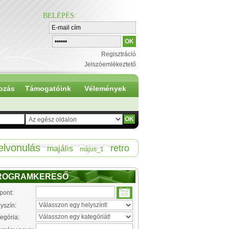
BELÉPÉS
:
Regisztráció
Jelszóemlékeztető
ozás
Támogatóink
Vélemények
elvonulás
retro
majális
május_1
ROGRAMKERESŐ
pont:
yszín:
egória: