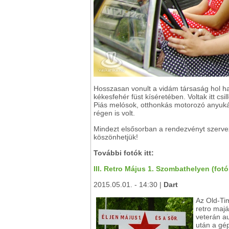
Hosszasan vonult a vidám társaság hol h
kékesfehér füst kíséretében. Voltak itt cs
Piás melósok, otthonkás motorozó anyukák
régen is volt.
Mindezt elsősorban a rendezvényt szerve
köszönhetjük!
További fotók itt:
III. Retro Május 1. Szombathelyen (fotó
2015.05.01. - 14:30 |
Dart
Az Old-Ti
retro majá
veterán au
után a gép