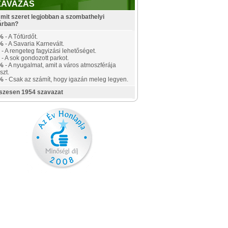
ZAVAZÁS
mit szeret legjobban a szombathelyi
árban?
%
- A Tófürdőt.
%
- A Savaria Karnevált.
- A rengeteg fagyizási lehetőséget.
- A sok gondozott parkot.
%
- A nyugalmat, amit a város atmoszférája
szt.
%
- Csak az számít, hogy igazán meleg legyen.
szesen 1954 szavazat