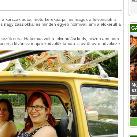
Es
t, a korszak autói, motorkerékpárjai, és maguk a felvonulók is
s és nagy zászlókkal és minden egyéb holmival, ami a előkerült a
G
ekezők sora. Hatalmas volt a felvonulási kedv, hiszen ami nem
esen a kíváncsi majáliskedvelők tábora is évről-évre növekszik.
Ne
sz