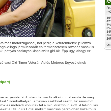
S
Ön 
ny
10
42
7%
8%
14
ára
20
atalmas motorzúgással, hol pedig a kétüteműekre jellemző
Ös
illogó-villogó járműcsodák és természetesen rozsdás vasak is.
, pöttyös szoknyás kispolszkis girl-ök. Épp úgy, ahogy ez
ző vasi Old-Timer Veterán Autós Motoros Egyesületnek
riport)
mer egyesület 2015-ben harmadik alkalommal rendezte meg
lisát Szombathelyen, amelyen szebbnél szebb, kicsinosított
tók és motorok vonultak fel a mini dísztribün előtt. A felvonulás
eket a Claudius Hotel melletti kavicsos parkolóban közelről is