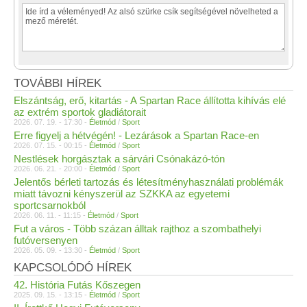
TOVÁBBI HÍREK
Elszántság, erő, kitartás - A Spartan Race állította kihívás elé
az extrém sportok gladiátorait
2026. 07. 19. - 17:30 -
Életmód
/
Sport
Erre figyelj a hétvégén! - Lezárások a Spartan Race-en
2026. 07. 15. - 00:15 -
Életmód
/
Sport
Nestlések horgásztak a sárvári Csónakázó-tón
2026. 06. 21. - 20:00 -
Életmód
/
Sport
Jelentős bérleti tartozás és létesítményhasználati problémák
miatt távozni kényszerül az SZKKA az egyetemi
sportcsarnokból
2026. 06. 11. - 11:15 -
Életmód
/
Sport
Fut a város - Több százan álltak rajthoz a szombathelyi
futóversenyen
2026. 05. 09. - 13:30 -
Életmód
/
Sport
KAPCSOLÓDÓ HÍREK
42. História Futás Kőszegen
2025. 09. 15. - 13:15 -
Életmód
/
Sport