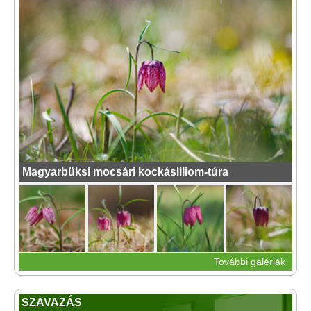
Magyarbüksi mocsári kockásliliom-túra
További galériák
SZAVAZÁS