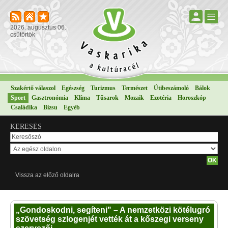
2026. augusztus 06.
csütörtök
Szakértő válaszol
Egészség
Turizmus
Természet
Útibeszámoló
Bálok
Sport
Gasztronómia
Klíma
Tűsarok
Mozaik
Ezotéria
Horoszkóp
Családika
Bizsu
Egyéb
KERESÉS
Vissza az előző oldalra
„Gondoskodni, segíteni" – A nemzetközi kötélugró
szövetség szlogenjét vették át a kőszegi verseny