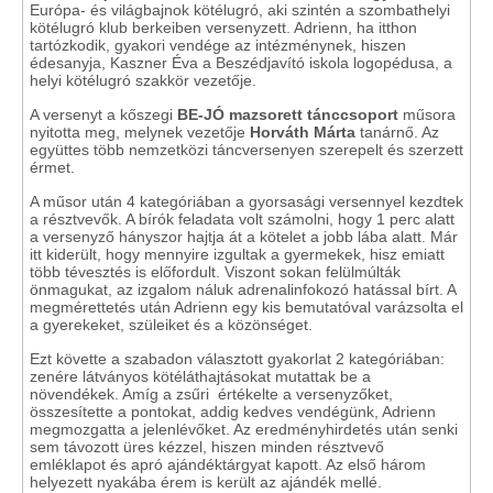
Európa- és világbajnok kötélugró, aki szintén a szombathelyi
kötélugró klub berkeiben versenyzett. Adrienn, ha itthon
tartózkodik, gyakori vendége az intézménynek, hiszen
édesanyja, Kaszner Éva a Beszédjavító iskola logopédusa, a
helyi kötélugró szakkör vezetője.
A versenyt a kőszegi
BE-JÓ mazsorett tánccsoport
műsora
nyitotta meg, melynek vezetője
Horváth Márta
tanárnő. Az
együttes több nemzetközi táncversenyen szerepelt és szerzett
érmet.
A műsor után 4 kategóriában a gyorsasági versennyel kezdtek
a résztvevők. A bírók feladata volt számolni, hogy 1 perc alatt
a versenyző hányszor hajtja át a kötelet a jobb lába alatt. Már
itt kiderült, hogy mennyire izgultak a gyermekek, hisz emiatt
több tévesztés is előfordult. Viszont sokan felülmúlták
önmagukat, az izgalom náluk adrenalinfokozó hatással bírt. A
megmérettetés után Adrienn egy kis bemutatóval varázsolta el
a gyerekeket, szüleiket és a közönséget.
Ezt követte a szabadon választott gyakorlat 2 kategóriában:
zenére látványos kötéláthajtásokat mutattak be a
növendékek. Amíg a zsűri értékelte a versenyzőket,
összesítette a pontokat, addig kedves vendégünk, Adrienn
megmozgatta a jelenlévőket. Az eredményhirdetés után senki
sem távozott üres kézzel, hiszen minden résztvevő
emléklapot és apró ajándéktárgyat kapott. Az első három
helyezett nyakába érem is került az ajándék mellé.