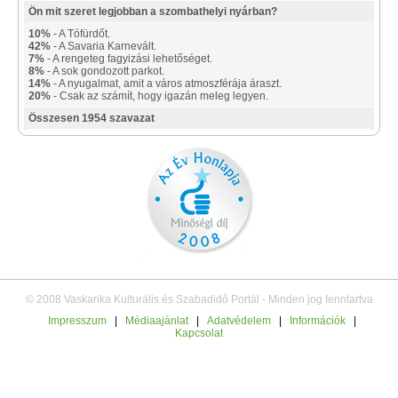
Ön mit szeret legjobban a szombathelyi nyárban?
10%
- A Tófürdőt.
42%
- A Savaria Karnevált.
7%
- A rengeteg fagyizási lehetőséget.
8%
- A sok gondozott parkot.
14%
- A nyugalmat, amit a város atmoszférája áraszt.
20%
- Csak az számít, hogy igazán meleg legyen.
Összesen 1954 szavazat
© 2008 Vaskarika Kulturális és Szabadidő Portál - Minden jog fenntartva
Impresszum
|
Médiaajánlat
|
Adatvédelem
|
Információk
|
Kapcsolat