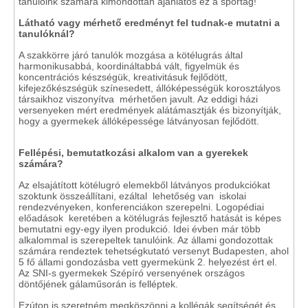
tanulóink számára kimondottan ajánlatos ez a sportág!
Látható vagy mérhető eredményt fel tudnak-e mutatni a
tanulóknál?
A szakkörre járó tanulók mozgása a kötélugrás által
harmonikusabbá, koordináltabbá vált, figyelmük és
koncentrációs készségük, kreativitásuk fejlődött,
kifejezőkészségük színesedett, állóképességük korosztályos
társaikhoz viszonyítva mérhetően javult. Az eddigi házi
versenyeken mért eredmények alátámasztják és bizonyítják,
hogy a gyermekek állóképessége látványosan fejlődött.
Fellépési, bemutatkozási alkalom van a gyerekek
számára?
Az elsajátított kötélugró elemekből látványos produkciókat
szoktunk összeállítani, ezáltal lehetőség van iskolai
rendezvényeken, konferenciákon szerepelni. Logopédiai
előadások keretében a kötélugrás fejlesztő hatását is képes
bemutatni egy-egy ilyen produkció. Idei évben már több
alkalommal is szerepeltek tanulóink. Az állami gondozottak
számára rendeztek tehetségkutató versenyt Budapesten, ahol
5 fő állami gondozásba vett gyermekünk 2. helyezést ért el.
Az SNI-s gyermekek Szépíró versenyének országos
döntőjének gálaműsorán is felléptek.
Ezúton is szeretném megköszönni a kollégák segítségét és