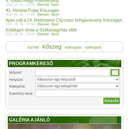
II. Írottkő Hegyi Futóverseny
2024. 10. 09. - 21:00 -
Életmód
/
Sport
41. História Futás Kőszegen
2024. 09. 04. - 17:00 -
Életmód
/
Sport
Ilyen volt a 14. Metrinwest Citycross bringaverseny Kőszegen
2022. 09. 18. - 20:00 -
Életmód
/
Sport
Kötélugró show a Székesegyház előtt
2021. 08. 29. - 20:40 -
Életmód
/
Sport
Kőszeg
EGYMI
kötélugrás
kötélugrók
PROGRAMKERESŐ
Időpont:
Helyszín:
Kategória:
Esemény neve:
GALÉRIA AJÁNLÓ