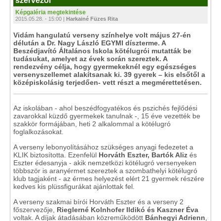
szervezői
Képgaléria megtekintése
2015.05.28. - 15:00 |
Harkainé Füzes Rita
Vidám hangulatú verseny színhelye volt május 27-én
délután a Dr. Nagy László EGYMI díszterme. A
Beszédjavító Általános Iskola kötélugrói mutatták be
tudásukat, amelyet az évek során szereztek. A
rendezvény célja, hogy gyermekeknél egy egészséges
versenyszellemet alakítsanak ki. 39 gyerek – kis elsőtől a
középiskolásig terjedően- vett részt a megmérettetésen.
Az iskolában - ahol beszédfogyatékos és pszichés fejlődési
zavarokkal küzdő gyermekek tanulnak -, 15 éve vezették be
szakkör formájában, heti 2 alkalommal a kötélugró
foglalkozásokat.
A verseny lebonyolításához szükséges anyagi fedezetet a
KLIK biztosította. Ezenfelül
Horváth Eszter, Bartók Aliz
és
Eszter édesanyja - akik nemzetközi kötélugró versenyeken
többször is aranyérmet szereztek a szombathelyi kötélugró
klub tagjaként - az érmes helyezést elért 21 gyermek részére
kedves kis plüssfigurákat ajánlottak fel.
A verseny szakmai bírói Horváth Eszter és a verseny 2
főszervezője,
Rieglerné Kolnhofer Ildikó és Kaszner Éva
voltak. A díjak átadásában közreműködött
Bánhegyi Adrienn
,