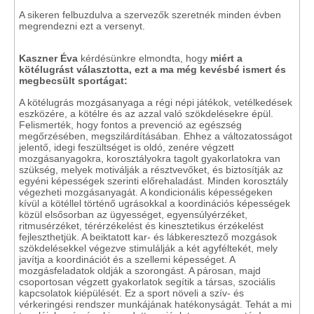
A sikeren felbuzdulva a szervezők szeretnék minden évben
megrendezni ezt a versenyt.
Kaszner Éva
kérdésünkre elmondta, hogy
miért a
kötélugrást választotta, ezt a ma még kevésbé ismert és
megbecsült sportágat:
A kötélugrás mozgásanyaga a régi népi játékok, vetélkedések
eszközére, a kötélre és az azzal való szökdelésekre épül.
Felismerték, hogy fontos a prevenció az egészség
megőrzésében, megszilárdításában. Ehhez a változatosságot
jelentő, idegi feszültséget is oldó, zenére végzett
mozgásanyagokra, korosztályokra tagolt gyakorlatokra van
szükség, melyek motiválják a résztvevőket, és biztosítják az
egyéni képességek szerinti előrehaladást. Minden korosztály
végezheti mozgásanyagát. A kondicionális képességeken
kívül a kötéllel történő ugrásokkal a koordinációs képességek
közül elsősorban az ügyességet, egyensúlyérzéket,
ritmusérzéket, térérzékelést és kinesztetikus érzékelést
fejleszthetjük. A beiktatott kar- és lábkeresztező mozgások
szökdelésekkel végezve stimulálják a két agyféltekét, mely
javítja a koordinációt és a szellemi képességet. A
mozgásfeladatok oldják a szorongást. A párosan, majd
csoportosan végzett gyakorlatok segítik a társas, szociális
kapcsolatok kiépülését. Ez a sport növeli a szív- és
vérkeringési rendszer munkájának hatékonyságát. Tehát a mi