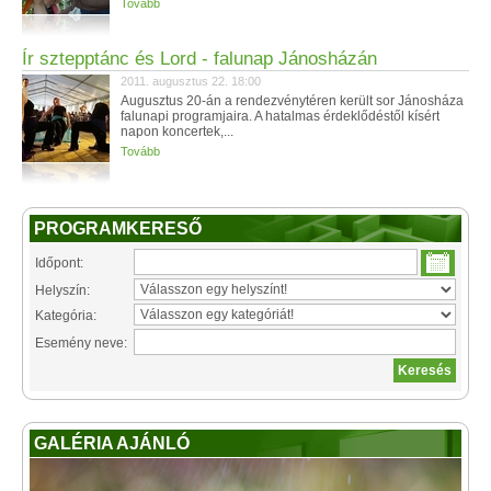
Tovább
Ír sztepptánc és Lord - falunap Jánosházán
2011. augusztus 22. 18:00
Augusztus 20-án a rendezvénytéren került sor Jánosháza
falunapi programjaira. A hatalmas érdeklődéstől kísért
napon koncertek,...
Tovább
PROGRAMKERESŐ
Időpont:
Helyszín:
Kategória:
Esemény neve:
GALÉRIA AJÁNLÓ