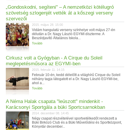
„Gondoskodni, segíteni" – A nemzetközi kötélugró
szövetség szlogenjét vették át a kőszegi verseny
szervezői
2015. május 28. 15:00
Vidám hangulatú verseny színhelye volt május 27-én
délután a Dr. Nagy László EGYMI díszterme. A
Beszédjavító Általános Iskola...
Tovább
Cirkusz volt a Gyógyban - A Cirque du Soleil
meglepetésműsora az EGYMI-ben
2015. február 11. 14:15
Február 10-én, kedd délelőtt a világhírű Cirque du Soleil
néhány tagja látogatott el a Dr. Nagy László EGYMI-be,
ahol a...
Tovább
A Néma Halak csapata "leúszott" mindenkit -
Karácsonyi Sportgála a büki Sportcsarnokban
2014. december 08. 14:45
Négy csapat részvételével sportvetélkedőt rendezett a
Büki Birkózó Club és a Büki Művelődési és Sportközpont,
Könyvtár december...