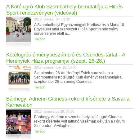
A Kötélugró Klub Szombathely bemutatója a Hit és
Sport rendezvényen (videóval)
2019. október 04. 01:30
A Szombathelyi Egyházmegyei Karitász és a Mária Út
Egyesület által szervezett Hit és Sport rendezvény
sorversenyei előtt a...
Tovább
Kötélugrós élménybeszámoló és Csendes-tárlat - A
Herényiek Háza programjai (szept. 26-28.)
2018. szeptember 18. 10:00
Szeptember 26-án Herényi Esték sorozatban a
Szombathelyi Kötélugró Klub élménybeszámolójára,
szeptember 28-án pedig Csendes...
Tovább
Bánhegyi Adrienn Giuness-rekord kísérlete a Savaria
Karneválon
2018. augusztus 28. 00:30
Bánhegyi Adrienn a szombathelyi kötélugró Giuness-
rekord kísérlete volt látható vasárnap délután a Fórum
Színpadon. A világhírű...
Tovább