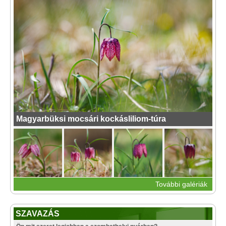
Magyarbüksi mocsári kockásliliom-túra
További galériák
SZAVAZÁS