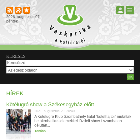
2026. augusztus 07.
péntek
KERESÉS
HÍREK
Kötélugró show a Székesegyház előtt
2021. augusztus 29. 20:40
A Kötélugró Klub Szombathely fiatal "kötélhajtói" mutattak
be akrobatikus elemekkel tűzdelt show-t szombaton
délután...
Tovább