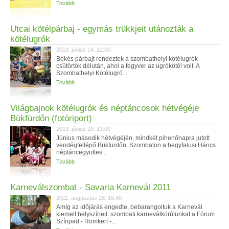
Tovább
Utcai kötélpárbaj - egymás trükkjeit utánozták a
kötélugrók
2013. június 14. 12:00
Békés párbajt rendeztek a szombathelyi kötélugrók
csütörtök délután, ahol a fegyver az ugrókötél volt. A
Szombathelyi Kötélugró...
Tovább
Világbajnok kötélugrók és néptáncosok hétvégéje
Bükfürdőn (fotóriport)
2013. június 10. 13:00
Június második hétvégéjén, mindkét pihenőnapra jutott
vendégfellépő Bükfürdőn. Szombaton a hegyfalusi Háncs
néptáncegyüttes...
Tovább
Karneválszombat - Savaria Karnevál 2011
2011. augusztus 28. 16:40
Amíg az időjárás engedte, bebarangoltuk a Karnevál
kiemelt helyszíneit: szombati karneválkörútunkat a Fórum
Színpad - Romkert -...