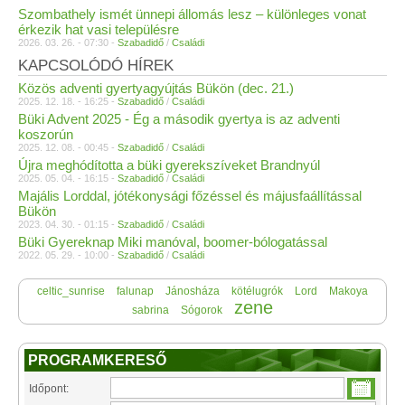
Szombathely ismét ünnepi állomás lesz – különleges vonat
érkezik hat vasi településre
2026. 03. 26. - 07:30 -
Szabadidő
/
Családi
KAPCSOLÓDÓ HÍREK
Közös adventi gyertyagyújtás Bükön (dec. 21.)
2025. 12. 18. - 16:25 -
Szabadidő
/
Családi
Büki Advent 2025 - Ég a második gyertya is az adventi
koszorún
2025. 12. 08. - 00:45 -
Szabadidő
/
Családi
Újra meghódította a büki gyerekszíveket Brandnyúl
2025. 05. 04. - 16:15 -
Szabadidő
/
Családi
Majális Lorddal, jótékonysági főzéssel és májusfaállítással
Bükön
2023. 04. 30. - 01:15 -
Szabadidő
/
Családi
Büki Gyereknap Miki manóval, boomer-bólogatással
2022. 05. 29. - 10:00 -
Szabadidő
/
Családi
celtic_sunrise
falunap
Jánosháza
kötélugrók
Lord
Makoya
zene
sabrina
Sógorok
PROGRAMKERESŐ
Időpont: