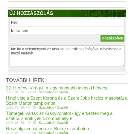
ÚJ HOZZÁSZÓLÁS
TOVÁBBI HÍREK
22. Herényi Virágút: a legvirágosabb tavaszi hétvége
2026. 04. 26. - 21:30 -
Szabadidő
/
Családi
Hintó vitte a Szent Korona és a Szent Jobb hiteles másolatát a
Szent Márton templomba
2026. 03. 29. - 04:30 -
Szabadidő
/
Családi
Tömegek várták az Aranyvonatot - Így érkeztek meg a
szakrális ereklyék Szombathelyre
2026. 03. 29. - 00:15 -
Szabadidő
/
Családi
Nosztalgiavonat érkezik Bükre szombaton
2026. 03. 27. - 13:00 -
Szabadidő
/
Családi