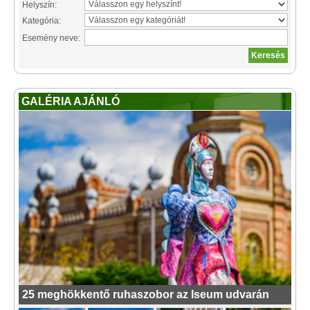
Helyszín:
Kategória:
Esemény neve:
GALÉRIA AJÁNLÓ
25 meghökkentő ruhaszobor az Iseum udvarán