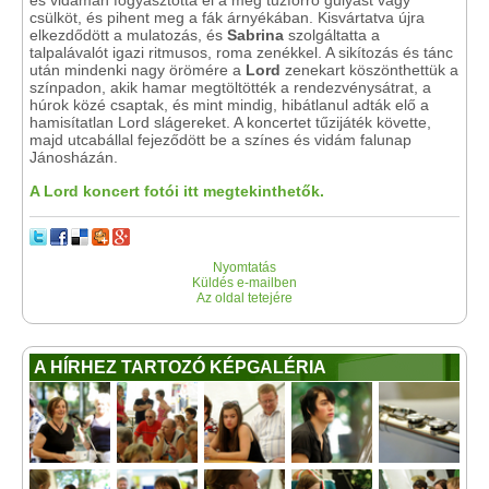
és vidáman fogyasztotta el a még tűzforró gulyást vagy
csülköt, és pihent meg a fák árnyékában. Kisvártatva újra
elkezdődött a mulatozás, és
Sabrina
szolgáltatta a
talpalávalót igazi ritmusos, roma zenékkel. A sikítozás és tánc
után mindenki nagy örömére a
Lord
zenekart köszönthettük a
színpadon, akik hamar megtöltötték a rendezvénysátrat, a
húrok közé csaptak, és mint mindig, hibátlanul adták elő a
hamisítatlan Lord slágereket. A koncertet tűzijáték követte,
majd utcabállal fejeződött be a színes és vidám falunap
Jánosházán.
A Lord koncert fotói itt megtekinthetők.
Nyomtatás
Küldés e-mailben
Az oldal tetejére
A HÍRHEZ TARTOZÓ KÉPGALÉRIA