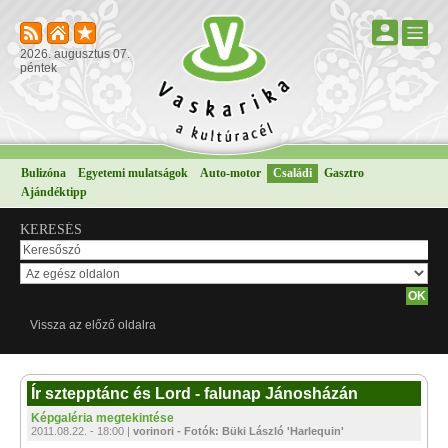
2026. augusztus 07.
péntek
Bulizóna
Egyetemi mulatságok
Auto-motor
Családi
Gasztro
Ajándéktipp
KERESÉS
Vissza az előző oldalra
Ír sztepptánc és Lord - falunap Jánosházán
Képgaléria megtekintése
2011.08.22. - 18:00 |
vorinori - Fotók: Büki László 'Harlequin'