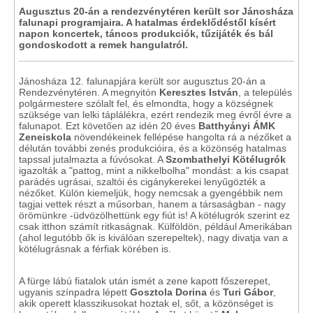
Augusztus 20-án a rendezvénytéren került sor Jánosháza
falunapi programjaira. A hatalmas érdeklődéstől kísért
napon koncertek, táncos produkciók, tűzijáték és bál
gondoskodott a remek hangulatról.
Jánosháza 12. falunapjára került sor augusztus 20-án a
Rendezvénytéren. A megnyitón
Keresztes István
, a település
polgármestere szólalt fel, és elmondta, hogy a községnek
szüksége van lelki táplálékra, ezért rendezik meg évről évre a
falunapot. Ezt követően az idén 20 éves
Batthyányi ÁMK
Zeneiskola
növendékeinek fellépése hangolta rá a nézőket a
délután további zenés produkcióira, és a közönség hatalmas
tapssal jutalmazta a fúvósokat. A
Szombathelyi Kötélugrók
igazolták a "pattog, mint a nikkelbolha" mondást: a kis csapat
parádés ugrásai, szaltói és cigánykerekei lenyűgözték a
nézőket. Külön kiemeljük, hogy nemcsak a gyengébbik nem
tagjai vettek részt a műsorban, hanem a társaságban - nagy
örömünkre -üdvözölhettünk egy fiút is! A kötélugrók szerint ez
csak itthon számít ritkaságnak. Külföldön, például Amerikában
(ahol legutóbb ők is kiválóan szerepeltek), nagy divatja van a
kötélugrásnak a férfiak körében is.
A fürge lábú fiatalok után ismét a zene kapott főszerepet,
ugyanis színpadra lépett
Gosztola Dorina
és
Turi Gábor
,
akik operett klasszikusokat hoztak el, sőt, a közönséget is