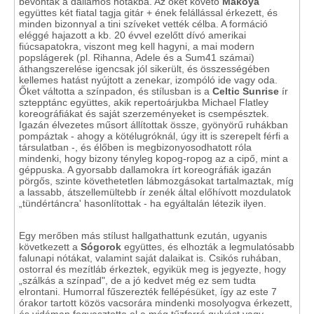
bevonták a dallamos nótákba. Az őket követő
Makoya
együttes két fiatal tagja gitár + ének felállással érkezett, és
minden bizonnyal a tini szíveket vették célba. A formáció
eléggé hajazott a kb. 20 évvel ezelőtt dívó amerikai
fiúcsapatokra, viszont meg kell hagyni, a mai modern
popslágerek (pl. Rihanna, Adele és a Sum41 számai)
áthangszerelése igencsak jól sikerült, és összességében
kellemes hatást nyújtott a zenekar, izompóló ide vagy oda.
Őket váltotta a színpadon, és stílusban is a
Celtic Sunrise
ír
sztepptánc együttes, akik repertoárjukba Michael Flatley
koreográfiákat és saját szerzeményeket is csempésztek.
Igazán élvezetes műsort állítottak össze, gyönyörű ruhákban
pompáztak - ahogy a kötélugróknál, úgy itt is szerepelt férfi a
társulatban -, és élőben is megbizonyosodhatott róla
mindenki, hogy bizony tényleg kopog-ropog az a cipő, mint a
géppuska. A gyorsabb dallamokra írt koreográfiák igazán
pörgős, szinte követhetetlen lábmozgásokat tartalmaztak, míg
a lassabb, átszellemültebb ír zenék által előhívott mozdulatok
„tündértáncra' hasonlítottak - ha egyáltalán létezik ilyen.
Egy merőben más stílust hallgathattunk ezután, ugyanis
következett a
Sógorok
együttes, és elhozták a legmulatósabb
falunapi nótákat, valamint saját dalaikat is. Csikós ruhában,
ostorral és mezítláb érkeztek, egyikük meg is jegyezte, hogy
„szálkás a színpad", de a jó kedvet még ez sem tudta
elrontani. Humorral fűszerezték fellépésüket, így az este 7
órakor tartott közös vacsorára mindenki mosolyogva érkezett,