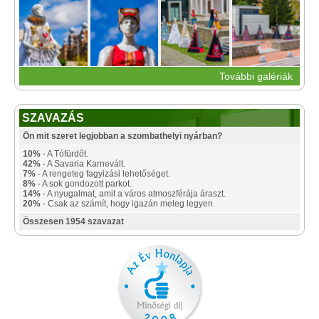
További galériák
SZAVAZÁS
Ön mit szeret legjobban a szombathelyi nyárban?
10%
- A Tófürdőt.
42%
- A Savaria Karnevált.
7%
- A rengeteg fagyizási lehetőséget.
8%
- A sok gondozott parkot.
14%
- A nyugalmat, amit a város atmoszférája áraszt.
20%
- Csak az számít, hogy igazán meleg legyen.
Összesen 1954 szavazat