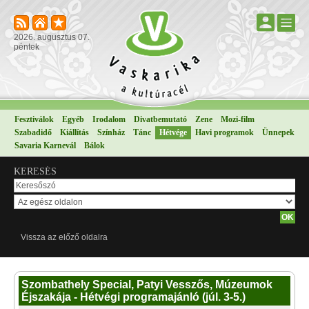
2026. augusztus 07.
péntek
Fesztiválok
Egyéb
Irodalom
Divatbemutató
Zene
Mozi-film
Szabadidő
Kiállítás
Színház
Tánc
Hétvége
Havi programok
Ünnepek
Savaria Karnevál
Bálok
KERESÉS
Vissza az előző oldalra
Szombathely Special, Patyi Vesszős, Múzeumok
Éjszakája - Hétvégi programajánló (júl. 3-5.)