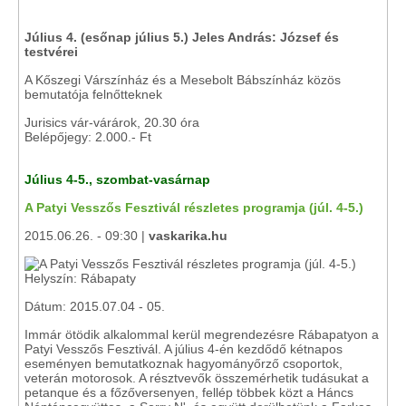
Július 4. (esőnap július 5.) Jeles András: József és
testvérei
A Kőszegi Várszínház és a Mesebolt Bábszínház közös
bemutatója felnőtteknek
Jurisics vár-várárok, 20.30 óra
Belépőjegy: 2.000.- Ft
Július 4-5., szombat-vasárnap
A Patyi Vesszős Fesztivál részletes programja (júl. 4-5.)
2015.06.26. - 09:30 |
vaskarika.hu
Helyszín: Rábapaty
Dátum: 2015.07.04 - 05.
Immár ötödik alkalommal kerül megrendezésre Rábapatyon a
Patyi Vesszős Fesztivál. A július 4-én kezdődő kétnapos
eseményen bemutatkoznak hagyományőrző csoportok,
veterán motorosok. A résztvevők összemérhetik tudásukat a
petanque és a főzőversenyen, fellép többek közt a Háncs