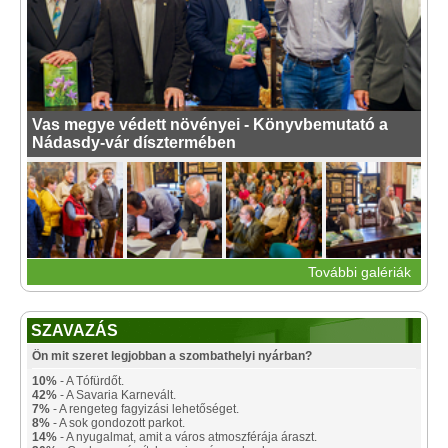
Vas megye védett növényei - Könyvbemutató a
Nádasdy-vár dísztermében
További galériák
SZAVAZÁS
Ön mit szeret legjobban a szombathelyi nyárban?
10%
- A Tófürdőt.
42%
- A Savaria Karnevált.
7%
- A rengeteg fagyizási lehetőséget.
8%
- A sok gondozott parkot.
14%
- A nyugalmat, amit a város atmoszférája áraszt.