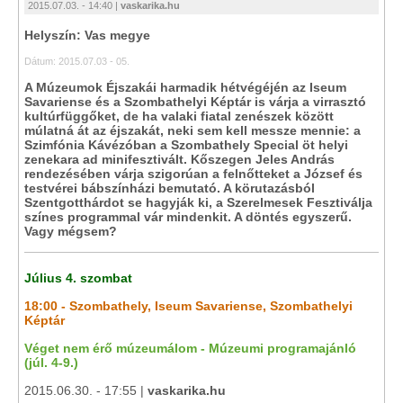
2015.07.03. - 14:40 |
vaskarika.hu
Helyszín: Vas megye
Dátum: 2015.07.03 - 05.
A Múzeumok Éjszakái harmadik hétvégéjén az Iseum
Savariense és a Szombathelyi Képtár is várja a virrasztó
kultúrfüggőket, de ha valaki fiatal zenészek között
múlatná át az éjszakát, neki sem kell messze mennie: a
Szimfónia Kávézóban a Szombathely Special öt helyi
zenekara ad minifesztivált. Kőszegen Jeles András
rendezésében várja szigorúan a felnőtteket a József és
testvérei bábszínházi bemutató. A körutazásból
Szentgotthárdot se hagyják ki, a Szerelmesek Fesztiválja
színes programmal vár mindenkit. A döntés egyszerű.
Vagy mégsem?
Július 4. szombat
18:00 - Szombathely, Iseum Savariense, Szombathelyi
Képtár
Véget nem érő múzeumálom - Múzeumi programajánló
(júl. 4-9.)
2015.06.30. - 17:55 |
vaskarika.hu