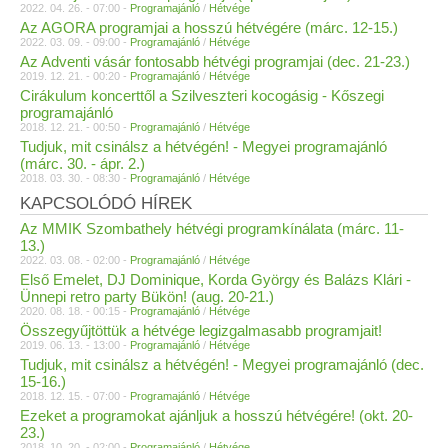
2022. 04. 26. - 07:00 -
Programajánló
/
Hétvége
Az AGORA programjai a hosszú hétvégére (márc. 12-15.)
2022. 03. 09. - 09:00 -
Programajánló
/
Hétvége
Az Adventi vásár fontosabb hétvégi programjai (dec. 21-23.)
2019. 12. 21. - 00:20 -
Programajánló
/
Hétvége
Cirákulum koncerttől a Szilveszteri kocogásig - Kőszegi
programajánló
2018. 12. 21. - 00:50 -
Programajánló
/
Hétvége
Tudjuk, mit csinálsz a hétvégén! - Megyei programajánló
(márc. 30. - ápr. 2.)
2018. 03. 30. - 08:30 -
Programajánló
/
Hétvége
KAPCSOLÓDÓ HÍREK
Az MMIK Szombathely hétvégi programkínálata (márc. 11-
13.)
2022. 03. 08. - 02:00 -
Programajánló
/
Hétvége
Első Emelet, DJ Dominique, Korda György és Balázs Klári -
Ünnepi retro party Bükön! (aug. 20-21.)
2020. 08. 18. - 00:15 -
Programajánló
/
Hétvége
Összegyűjtöttük a hétvége legizgalmasabb programjait!
2019. 06. 13. - 13:00 -
Programajánló
/
Hétvége
Tudjuk, mit csinálsz a hétvégén! - Megyei programajánló (dec.
15-16.)
2018. 12. 15. - 07:00 -
Programajánló
/
Hétvége
Ezeket a programokat ajánljuk a hosszú hétvégére! (okt. 20-
23.)
2018. 10. 20. - 02:00 -
Programajánló
/
Hétvége