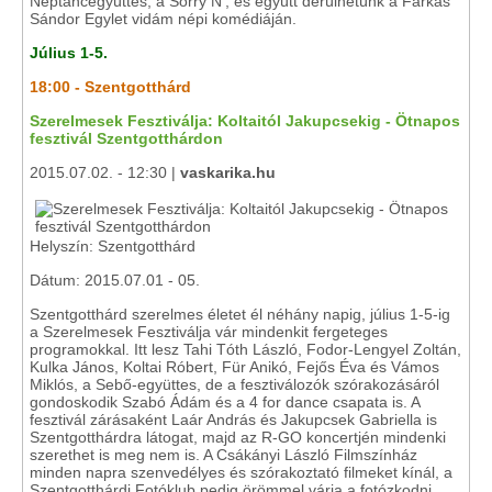
Néptáncegyüttes, a Sorry N', és együtt derülhetünk a Farkas
Sándor Egylet vidám népi komédiáján.
Július 1-5.
18:00 - Szentgotthárd
Szerelmesek Fesztiválja: Koltaitól Jakupcsekig - Ötnapos
fesztivál Szentgotthárdon
2015.07.02. - 12:30 |
vaskarika.hu
Helyszín: Szentgotthárd
Dátum: 2015.07.01 - 05.
Szentgotthárd szerelmes életet él néhány napig, július 1-5-ig
a Szerelmesek Fesztiválja vár mindenkit fergeteges
programokkal. Itt lesz Tahi Tóth László, Fodor-Lengyel Zoltán,
Kulka János, Koltai Róbert, Für Anikó, Fejős Éva és Vámos
Miklós, a Sebő-együttes, de a fesztiválozók szórakozásáról
gondoskodik Szabó Ádám és a 4 for dance csapata is. A
fesztivál zárásaként Laár András és Jakupcsek Gabriella is
Szentgotthárdra látogat, majd az R-GO koncertjén mindenki
szerethet is meg nem is. A Csákányi László Filmszínház
minden napra szenvedélyes és szórakoztató filmeket kínál, a
Szentgotthárdi Fotóklub pedig örömmel várja a fotózkodni