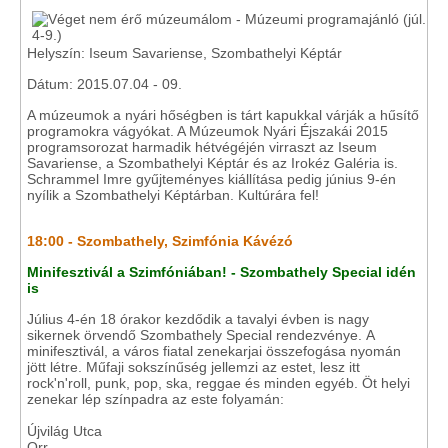
Helyszín: Iseum Savariense, Szombathelyi Képtár
Dátum: 2015.07.04 - 09.
A múzeumok a nyári hőségben is tárt kapukkal várják a hűsítő
programokra vágyókat. A Múzeumok Nyári Éjszakái 2015
programsorozat harmadik hétvégéjén virraszt az Iseum
Savariense, a Szombathelyi Képtár és az Irokéz Galéria is.
Schrammel Imre gyűjteményes kiállítása pedig június 9-én
nyílik a Szombathelyi Képtárban. Kultúrára fel!
18:00 - Szombathely, Szimfónia Kávézó
Minifesztivál a Szimfóniában! - Szombathely Special idén
is
Július 4-én 18 órakor kezdődik a tavalyi évben is nagy
sikernek örvendő Szombathely Special rendezvénye. A
minifesztivál, a város fiatal zenekarjai összefogása nyomán
jött létre. Műfaji sokszínűség jellemzi az estet, lesz itt
rock'n'roll, punk, pop, ska, reggae és minden egyéb. Öt helyi
zenekar lép színpadra az este folyamán:
Újvilág Utca
Orr