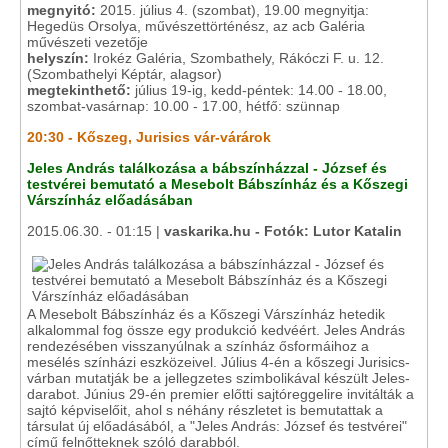
megnyitó:
2015. július 4. (szombat), 19.00 megnyitja:
Hegedüs Orsolya, művészettörténész, az acb Galéria
művészeti vezetője
helyszín:
Irokéz Galéria, Szombathely, Rákóczi F. u. 12.
(Szombathelyi Képtár, alagsor)
megtekinthető:
július 19-ig, kedd-péntek: 14.00 - 18.00,
szombat-vasárnap: 10.00 - 17.00, hétfő: szünnap
20:30 - Kőszeg, Jurisics vár-várárok
Jeles András találkozása a bábszínházzal - József és
testvérei bemutató a Mesebolt Bábszínház és a Kőszegi
Várszínház előadásában
2015.06.30. - 01:15 |
vaskarika.hu - Fotók: Lutor Katalin
A Mesebolt Bábszínház és a Kőszegi Várszínház hetedik
alkalommal fog össze egy produkció kedvéért. Jeles András
rendezésében visszanyúlnak a színház ősformáihoz a
mesélés színházi eszközeivel. Július 4-én a kőszegi Jurisics-
várban mutatják be a jellegzetes szimbolikával készült Jeles-
darabot. Június 29-én premier előtti sajtóreggelire invitálták a
sajtó képviselőit, ahol s néhány részletet is bemutattak a
társulat új előadásából, a "Jeles András: József és testvérei"
című felnőtteknek szóló darabból.