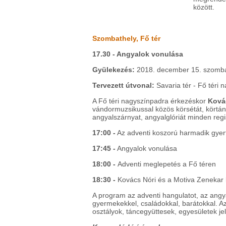
között.
Szombathely, Fő tér
17.30 - Angyalok vonulása
Gyülekezés:
2018. december 15. szombat
Tervezett útvonal:
Savaria tér - Fő téri 
A Fő téri nagyszínpadra érkezéskor
Kovác
vándormuzsikussal közös körsétát, körtánc
angyalszárnyat, angyalglóriát minden regi
17:00 -
Az adventi koszorú harmadik gyer
17:45 -
Angyalok vonulása
18:00 -
Adventi meglepetés a Fő téren
18:30 -
Kovács Nóri és a Motiva Zenekar 
A program az adventi hangulatot, az angy
gyermekekkel, családokkal, barátokkal. A
osztályok, táncegyüttesek, egyesületek je