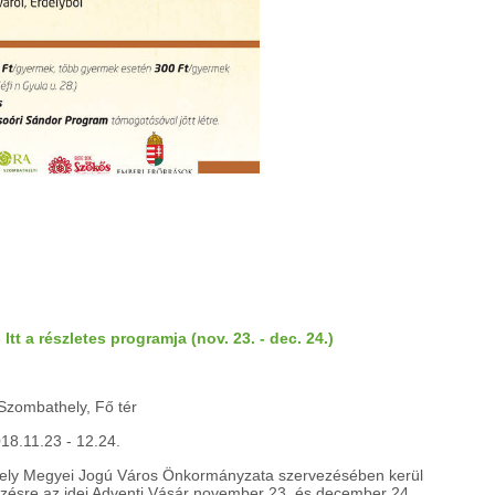
tt a részletes programja (nov. 23. - dec. 24.)
 Szombathely, Fő tér
18.11.23 - 12.24.
ly Megyei Jogú Város Önkormányzata szervezésében kerül
ésre az idei Adventi Vásár november 23. és december 24.