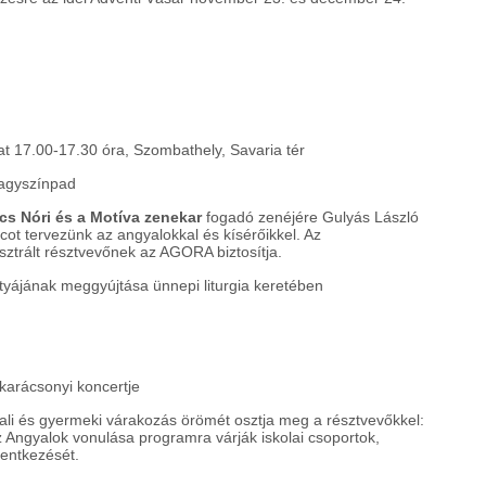
 17.00-17.30 óra, Szombathely, Savaria tér
nagyszínpad
s Nóri és a
Motíva zenekar
fogadó zenéjére Gulyás László
ot tervezünk az angyalokkal és kísérőikkel. Az
sztrált résztvevőnek az AGORA biztosítja.
tyájának meggyújtása ünnepi liturgia keretében
karácsonyi koncertje
ali és gyermeki várakozás örömét osztja meg a résztvevőkkel:
z Angyalok vonulása programra várják iskolai csoportok,
lentkezését.