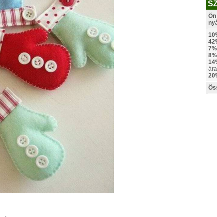
S
Ön 
ny
10
42
7%
8%
14
ára
20
Ös