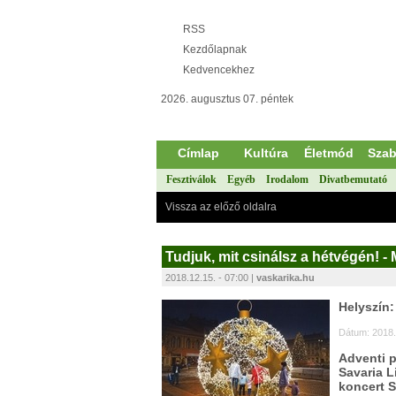
RSS
Kezdőlapnak
Kedvencekhez
2026. augusztus 07. péntek
Címlap
Kultúra
Életmód
Szab
Fesztiválok
Egyéb
Irodalom
Divatbemutató
Vissza az előző oldalra
Tudjuk, mit csinálsz a hétvégén! -
2018.12.15. - 07:00 |
vaskarika.hu
Helyszín
Dátum: 2018.
Adventi 
Savaria L
koncert 