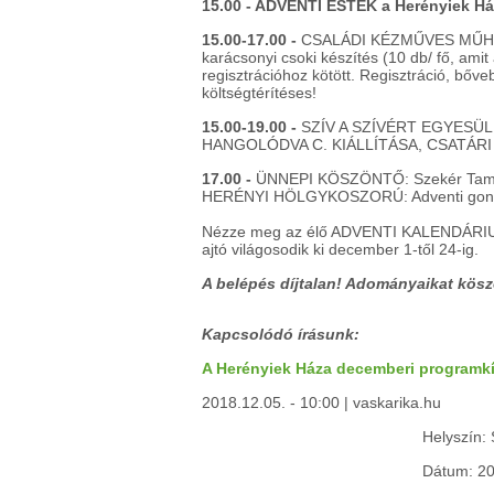
15.00 - ADVENTI ESTÉK a Herényiek H
15.00-17.00 -
CSALÁDI KÉZMŰVES MŰH
karácsonyi csoki készítés (10 db/ fő, amit
regisztrációhoz kötött. Regisztráció, bő
költségtérítéses!
15.00-19.00 -
SZÍV A SZÍVÉRT EGYESÜ
HANGOLÓDVA C. KIÁLLÍTÁSA, CSATÁR
17.00 -
ÜNNEPI KÖSZÖNTŐ: Szekér Tamá
HERÉNYI HÖLGYKOSZORÚ: Adventi gond
Nézze meg az élő ADVENTI KALENDÁRIUM a
ajtó világosodik ki december 1-től 24-ig.
A belépés díjtalan! Adományaikat kösz
Kapcsolódó írásunk:
A Herényiek Háza decemberi programkí
2018.12.05. - 10:00 | vaskarika.hu
Helyszín:
Dátum: 20