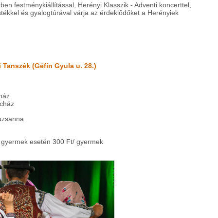
n festménykiállítással, Herényi Klasszik - Adventi koncerttel,
tékkel és gyalogtúrával várja az érdeklődőket a Herényiek
 Tanszék (Géfin Gyula u. 28.)
ház
ncház
suzsanna
 gyermek esetén 300 Ft/ gyermek