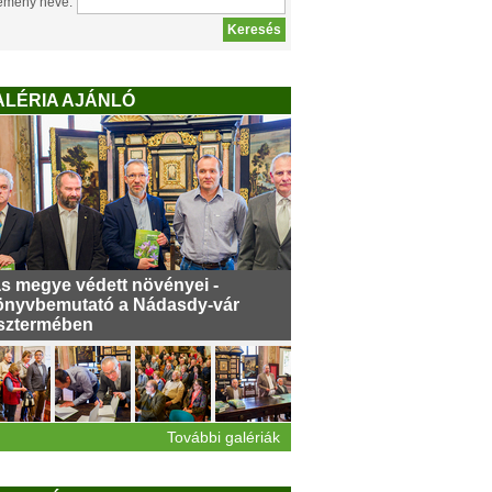
emény neve:
ALÉRIA AJÁNLÓ
s megye védett növényei -
nyvbemutató a Nádasdy-vár
sztermében
További galériák