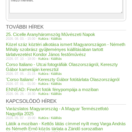
TOVÁBBI HÍREK
25. Cicelle Aranyháromszög Művészeti Napok
2026. 08. 03. - 15:00 -
Kultúra
/
Kiállítás
Közel száz köztéri alkotása ismert Magyarországon - Németh
Mihály szobrász gyűjteményes kiállításában tartott
tárlatvezetést Kondor János festőművész
2026. 07. 10. - 18:00 -
Kultúra
/
Kiállítás
Corso Italiano - Utcai fotográfiák Olaszországról, Kereszty
Gábor kameráján keresztül
2026. 07. 05. - 21:15 -
Kultúra
/
Kiállítás
'Corso Italiano' - Kereszty Gábor fotótárlata Olaszországról
2026. 07. 01. - 01:00 -
Kultúra
/
Kiállítás
ENNEAD: FineArt fotók fénypompája a moziban
2026. 06. 26. - 16:30 -
Kultúra
/
Kiállítás
KAPCSOLÓDÓ HÍREK
Varázslatos Magyarország - A Magyar Természetfotó
Nagydíja 2025
2026. 05. 07. - 15:00 -
Kultúra
/
Kiállítás
Látók a moziban - Kettős látás címmel nyílt meg Varga András
és Németh Ernő közös tárlata a Záridő sorozatban