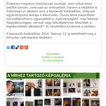
Érdemes megnézni fotóstársak munkáit, mert sokat lehet
belőlük tanulni, nemcsak az erényekből, hanem a hibákból is.
Különösen jó alkalom erre a karneváli fotókiállítás, melynek
egyik központi témája a felvonulás. Össze lehet hasonlítani
mit tudtak kihozni ugyanabból a „nyersanyagból" más fotósok.
Nagylátószöggel, normál vagy teleobjektívvel készültek a
legsikerültebb alkotások? Jó nézelődést kívánunk a tárlaton.
A karneváli fotókiállítás 2016. február 12-ig tekinthető meg a
könyvtár nyitvatartási idejében.
Nyomtatás
Küldés e-mailben
Az oldal tetejére
A HÍRHEZ TARTOZÓ KÉPGALÉRIA