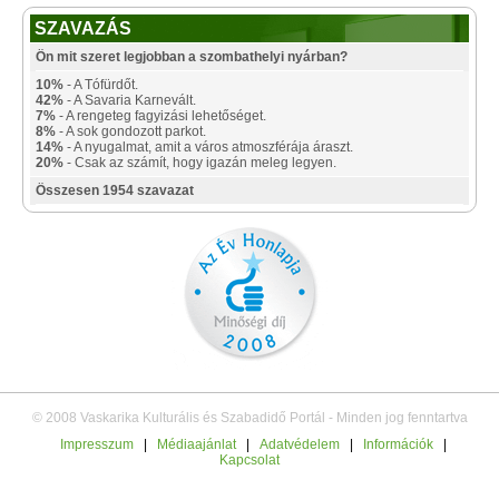
SZAVAZÁS
Ön mit szeret legjobban a szombathelyi nyárban?
10%
- A Tófürdőt.
42%
- A Savaria Karnevált.
7%
- A rengeteg fagyizási lehetőséget.
8%
- A sok gondozott parkot.
14%
- A nyugalmat, amit a város atmoszférája áraszt.
20%
- Csak az számít, hogy igazán meleg legyen.
Összesen 1954 szavazat
© 2008 Vaskarika Kulturális és Szabadidő Portál - Minden jog fenntartva
Impresszum
|
Médiaajánlat
|
Adatvédelem
|
Információk
|
Kapcsolat