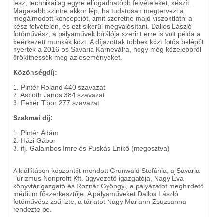
lesz, technikailag egyre elfogadhatóbb felvételeket, készít.
Magasabb szintre akkor lép, ha tudatosan megtervezi a
megálmodott koncepciót, amit szeretne majd viszontlátni a
kész felvételen, és ezt sikerül megvalósítani. Dallos László
fotóművész, a pályaművek bírálója szerint erre is volt példa a
beérkezett munkák közt. A díjazottak többek közt fotós belépőt
nyertek a 2016-os Savaria Karneválra, hogy még közelebbről
örökíthessék meg az eseményeket.
Közönségdíj:
1. Pintér Roland 440 szavazat
2. Asbóth János 384 szavazat
3. Fehér Tibor 277 szavazat
Szakmai díj:
1. Pintér Ádám
2. Házi Gábor
3. ifj. Galambos Imre és Puskás Enikő (megosztva)
A kiállításon köszöntőt mondott Grünwald Stefánia, a Savaria
Turizmus Nonprofit Kft. ügyvezető igazgatója, Nagy Éva
könyvtárigazgató és Roznár Gyöngyi, a pályázatot meghirdető
médium főszerkesztője. A pályaműveket Dallos László
fotóművész zsűrizte, a tárlatot Nagy Mariann Zsuzsanna
rendezte be.