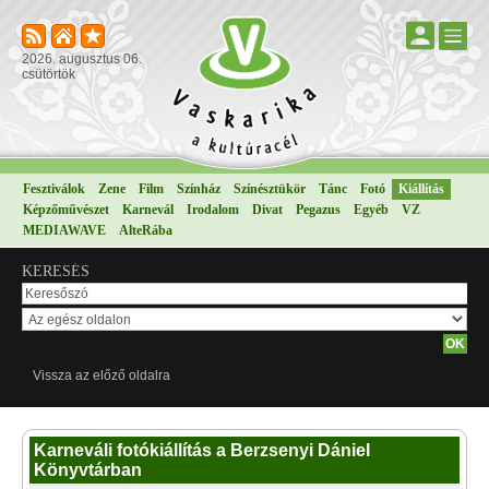
2026. augusztus 06.
csütörtök
Fesztiválok
Zene
Film
Színház
Színésztükör
Tánc
Fotó
Kiállítás
Képzőművészet
Karnevál
Irodalom
Divat
Pegazus
Egyéb
VZ
MEDIAWAVE
AlteRába
KERESÉS
Vissza az előző oldalra
Karneváli fotókiállítás a Berzsenyi Dániel
Könyvtárban