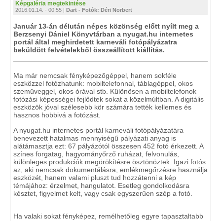
Képgaléria megtekintése
2016.01.14. - 00:55 |
Dart - Fotók: Déri Norbert
Január 13-án délután népes közönség előtt nyílt meg a
Berzsenyi Dániel Könyvtárban a nyugat.hu internetes
portál által meghirdetett karneváli fotópályázatra
beküldött felvételekből összeállított kiállítás.
Ma már nemcsak fényképezőgéppel, hanem sokféle
eszközzel fotózhatunk: mobiltelefonnal, táblagéppel, okos
szemüveggel, okos órával stb. Különösen a mobiltelefonok
fotózási képességei fejlődtek sokat a közelmúltban. A digitális
eszközök jóval szélesebb kör számára tették kellemes és
hasznos hobbivá a fotózást.
A nyugat.hu internetes portál karneváli fotópályázatára
benevezett hatalmas mennyiségű pályázati anyag is
alátámasztja ezt: 67 pályázótól összesen 452 fotó érkezett. A
színes forgatag, hagyományőrző ruházat, felvonulás,
különleges produkciók megörökítésre ösztönöztek. Igazi fotós
az, aki nemcsak dokumentálásra, emlékmegőrzésre használja
eszközét, hanem valami pluszt tud hozzátenni a kép
témájához: érzelmet, hangulatot. Esetleg gondolkodásra
késztet, figyelmet kelt, vagy csak egyszerűen szép a fotó.
Ha valaki sokat fényképez, remélhetőleg egyre tapasztaltabb