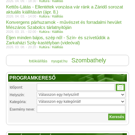
2026. 04. 09. - 18:30 -
Kultúra
/
Kiállítás
Kettős-Látás - Ellentétek vonzása vár ránk a Záridő sorozat
aktuális kiállításán (ápr. 8.)
2026. 04. 03. - 14:00 -
Kultúra
/
Kiállítás
Konvergens párhuzamok - művészet és forradalmi hevület
Mészáros Szabolcs tárlatnyitóján
2026. 03. 15. - 02:00 -
Kultúra
/
Kiállítás
Éljen minden bájos, szép nő! - Szín- és szívetűdök a
Zarkaházi Szily-kastélyban (videóval)
2026. 03. 08. - 20:20 -
Kultúra
/
Kiállítás
Szombathely
fotókiállítás
nyugat.hu
PROGRAMKERESŐ
Időpont:
Helyszín:
Kategória:
Esemény neve: