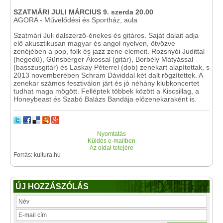
SZATMÁRI JULI
MÁRCIUS 9. szerda 20.00
AGORA - Művelődési és Sportház, aula
Szatmári Juli dalszerző-énekes és gitáros. Saját dalait adja
elő akusztikusan magyar és angol nyelven, ötvözve
zenéjében a pop, folk és jazz zene elemeit. Rozsnyói Judittal
(hegedű), Günsberger Ákossal (gitár), Borbély Mátyással
(basszusgitár) és Laskay Péterrel (dob) zenekart alapítottak, s
2013 novemberében Schram Dáviddal két dalt rögzítettek. A
zenekar számos fesztiválon járt és jó néhány klubkoncertet
tudhat maga mögött. Felléptek többek között a Kiscsillag, a
Honeybeast és Szabó Balázs Bandája előzenekaraként is.
Nyomtatás
Küldés e-mailben
Az oldal tetejére
Forrás: kultura.hu
ÚJ HOZZÁSZÓLÁS