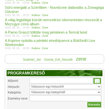
2026. 08. 06. - 18:00 -
Kultúra
/
Zene
Sűrű energiák a Szimfiben - Novelzone daláradás a Zsinagóga
Udvaron
2026. 08. 04. - 18:20 -
Kultúra
/
Zene
A világ legjobbjai között nemzetközi elismerésben részesült a
Mezsgye című album
2026. 08. 03. - 14:45 -
Kultúra
/
Zene
A Parno Graszt töltötte meg pénteken a Termál teret
2026. 08. 01. - 21:00 -
Kultúra
/
Zene
A Koprive nyitotta a pénteki etnofolyamot a Bükfürdő Live
Weekenden
2026. 08. 01. - 16:00 -
Kultúra
/
Zene
zene
Szatmári_Juli
Szerda_Esti_Akusztik
PROGRAMKERESŐ
Időpont:
Helyszín:
Kategória:
Esemény neve: