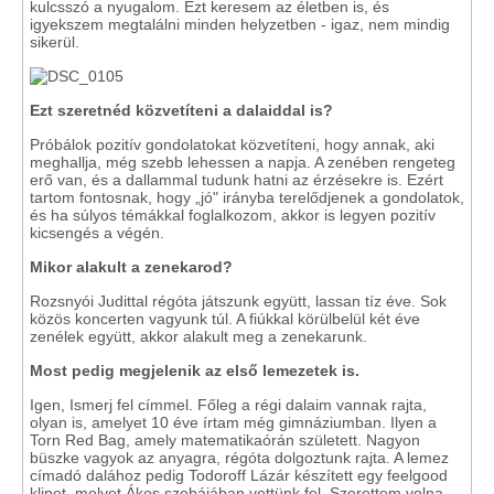
kulcsszó a nyugalom. Ezt keresem az életben is, és
igyekszem megtalálni minden helyzetben - igaz, nem mindig
sikerül.
Ezt szeretnéd közvetíteni a dalaiddal is?
Próbálok pozitív gondolatokat közvetíteni, hogy annak, aki
meghallja, még szebb lehessen a napja. A zenében rengeteg
erő van, és a dallammal tudunk hatni az érzésekre is. Ezért
tartom fontosnak, hogy „jó" irányba terelődjenek a gondolatok,
és ha súlyos témákkal foglalkozom, akkor is legyen pozitív
kicsengés a végén.
Mikor alakult a zenekarod?
Rozsnyói Judittal régóta játszunk együtt, lassan tíz éve. Sok
közös koncerten vagyunk túl. A fiúkkal körülbelül két éve
zenélek együtt, akkor alakult meg a zenekarunk.
Most pedig megjelenik az első lemezetek is.
Igen, Ismerj fel címmel. Főleg a régi dalaim vannak rajta,
olyan is, amelyet 10 éve írtam még gimnáziumban. Ilyen a
Torn Red Bag, amely matematikaórán született. Nagyon
büszke vagyok az anyagra, régóta dolgoztunk rajta. A lemez
címadó dalához pedig Todoroff Lázár készített egy feelgood
klipet, melyet Ákos szobájában vettünk fel. Szerettem volna,