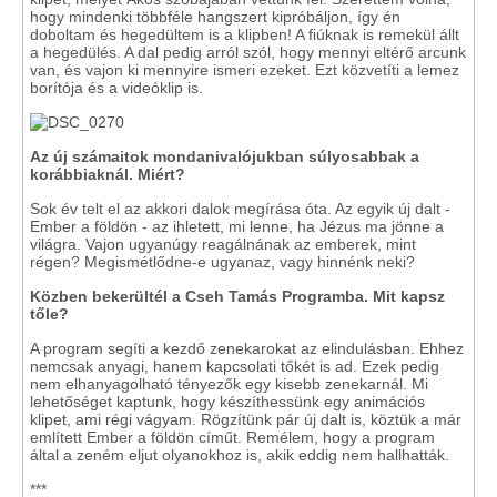
hogy mindenki többféle hangszert kipróbáljon, így én
doboltam és hegedültem is a klipben! A fiúknak is remekül állt
a hegedülés. A dal pedig arról szól, hogy mennyi eltérő arcunk
van, és vajon ki mennyire ismeri ezeket. Ezt közvetíti a lemez
borítója és a videóklip is.
Az új számaitok mondanivalójukban súlyosabbak a
korábbiaknál. Miért?
Sok év telt el az akkori dalok megírása óta. Az egyik új dalt -
Ember a földön - az ihletett, mi lenne, ha Jézus ma jönne a
világra. Vajon ugyanúgy reagálnának az emberek, mint
régen? Megismétlődne-e ugyanaz, vagy hinnénk neki?
Közben bekerültél a Cseh Tamás Programba. Mit kapsz
tőle?
A program segíti a kezdő zenekarokat az elindulásban. Ehhez
nemcsak anyagi, hanem kapcsolati tőkét is ad. Ezek pedig
nem elhanyagolható tényezők egy kisebb zenekarnál. Mi
lehetőséget kaptunk, hogy készíthessünk egy animációs
klipet, ami régi vágyam. Rögzítünk pár új dalt is, köztük a már
említett Ember a földön címűt. Remélem, hogy a program
által a zeném eljut olyanokhoz is, akik eddig nem hallhatták.
***