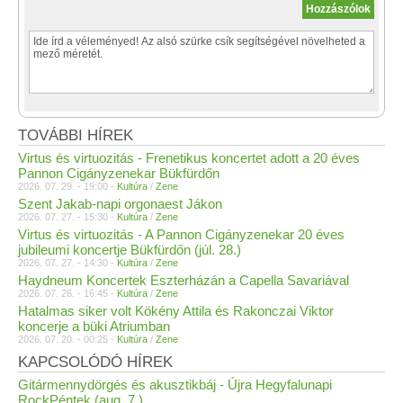
TOVÁBBI HÍREK
Virtus és virtuozitás - Frenetikus koncertet adott a 20 éves
Pannon Cigányzenekar Bükfürdőn
2026. 07. 29. - 19:00 -
Kultúra
/
Zene
Szent Jakab-napi orgonaest Jákon
2026. 07. 27. - 15:30 -
Kultúra
/
Zene
Virtus és virtuozitás - A Pannon Cigányzenekar 20 éves
jubileumi koncertje Bükfürdőn (júl. 28.)
2026. 07. 27. - 14:30 -
Kultúra
/
Zene
Haydneum Koncertek Eszterházán a Capella Savariával
2026. 07. 26. - 16:45 -
Kultúra
/
Zene
Hatalmas siker volt Kökény Attila és Rakonczai Viktor
koncerje a büki Atriumban
2026. 07. 20. - 00:25 -
Kultúra
/
Zene
KAPCSOLÓDÓ HÍREK
Gitármennydörgés és akusztikbáj - Újra Hegyfalunapi
RockPéntek (aug. 7.)