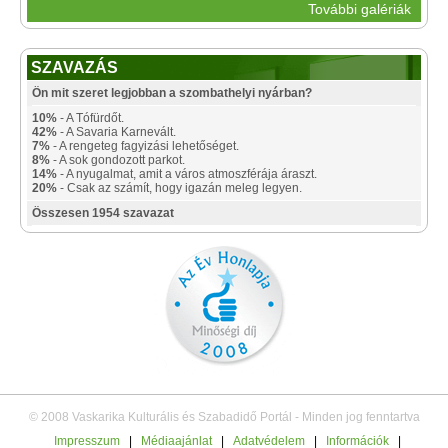
További galériák
SZAVAZÁS
Ön mit szeret legjobban a szombathelyi nyárban?
10%
- A Tófürdőt.
42%
- A Savaria Karnevált.
7%
- A rengeteg fagyizási lehetőséget.
8%
- A sok gondozott parkot.
14%
- A nyugalmat, amit a város atmoszférája áraszt.
20%
- Csak az számít, hogy igazán meleg legyen.
Összesen 1954 szavazat
© 2008 Vaskarika Kulturális és Szabadidő Portál - Minden jog fenntartva
Impresszum
|
Médiaajánlat
|
Adatvédelem
|
Információk
|