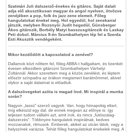
Szatmári Juli dalszerző-énekes és gitáros. Saját dalait
adja elő akusztikusan magyar és angol nyelven, ötvözve
zenéjében a pop, folk és jazz zene elemeit. Főleg
hangulatokat énekel meg. Hol egyedül, hol zenekarral
játszik, melyben Rozsnyói Judit hegedül, Günsberger
Ákos gitározik, Borbély Matyi basszusgitározik és Laskay
Peti dobol. Március 9-én Szombathelyen lép fel a Szerda
Esti Akusztik vendégeként.
Mikor kezdődött a kapcsolatod a zenével?
Dallamok közt nőttem fel, főleg ABBA-t hallgattam, és tizenkét
évesen elkezdtem gitározni Szombathelyen Várhelyi
Zoltánnál. Akkor szerettem meg a közös zenélést, és léptem
először színpadra az órákon megismert barátnőmmel, akivel
olykor a saját dalaimat is előadtuk.
A dalszövegeket azóta is magad írod. Mi inspirál a munka
során?
Nagyon „lassú" szerző vagyok. Van, hogy hónapokig eltart,
míg elkészül egy dal, de ennek megvan az előnye is: így
teljesen tudom vállalni azt, amit írok, és nincs „futószalag-
dalszerzés". Többnyire hangulatok inspirálnak, kedves
mozzanatok, ritmusok. Emberek, akiket az utcán látok, vagy a
helyszínek varázsa. Tehát főleg hangulatokat énekelek meg. A