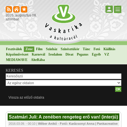
2026. augusztus 08.
szombat
Fesztiválok
Zene
Film
Színház
Színésztükör
Tánc
Fotó
Kiállítás
Képzőművészet
Karnevál
Irodalom
Divat
Pegazus
Egyéb
VZ
MEDIAWAVE
AlteRába
KERESÉS
Vissza az előző oldalra
Szatmári Juli: A zenében rengeteg erő van! (interjú)
2016.03.09. - 00:10 |
Wéber Anikó - Fotó: Karácsonyi Anna | Pankacreative