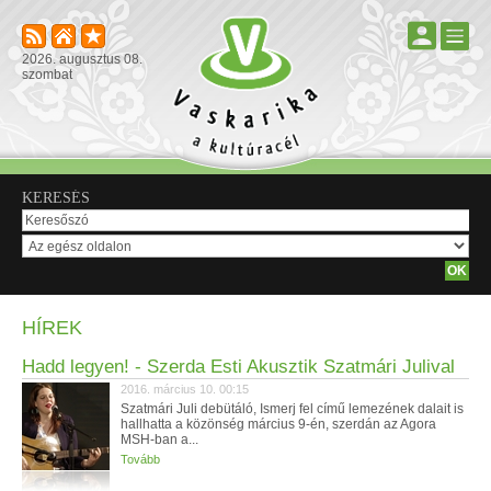
2026. augusztus 08.
szombat
KERESÉS
HÍREK
Hadd legyen! - Szerda Esti Akusztik Szatmári Julival
2016. március 10. 00:15
Szatmári Juli debütáló, Ismerj fel című lemezének dalait is
hallhatta a közönség március 9-én, szerdán az Agora
MSH-ban a...
Tovább