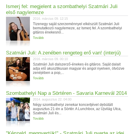
Ismerj fel: megjelent a szombathelyi Szatmári Juli
első nagylemeze
2016. március 09. 12:15
Tizenegy saját szerzeménnyel elkészült Szatmári Juli
bemutatkozó nagylemeze, az Ismerj fel. A szombathelyi
gitáros énekesnő...
Tovább
Szatmári Juli: A zenében rengeteg erő van! (interjú)
2016. március 09. 00:10
Szatmári Juli dalszerző-énekes és gitáros. Saját dalait
adja elő akusztikusan magyar és angol nyelven, ötvözve
zenéjében a pop,...
Tovább
Szombathelyi Nap a Sörtéren - Savaria Karnevál 2014
2014. augusztus 22. 04:00
Négy szombathelyi zenekar koncertjével debütált
augusztus 21-én a Sörtér. A Lunchbox, az Újvilág Utca,
Szatmári Juli és...
Tovább
"Képzeld, megnyertük!" - Szatmári Juli nyerte az idei