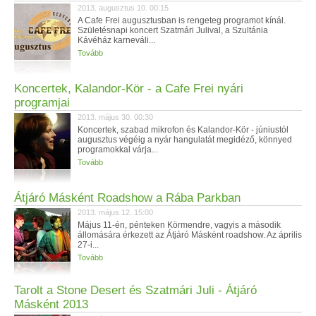
2013. augusztus 10. 00:15
A Cafe Frei augusztusban is rengeteg programot kínál.
Születésnapi koncert Szatmári Julival, a Szultánia
Kávéház karneváli...
Tovább
Koncertek, Kalandor-Kör - a Cafe Frei nyári
programjai
2013. május 30. 00:30
Koncertek, szabad mikrofon és Kalandor-Kör - júniustól
augusztus végéig a nyár hangulatát megidéző, könnyed
programokkal várja...
Tovább
Átjáró Másként Roadshow a Rába Parkban
2013. május 12. 15:00
Május 11-én, pénteken Körmendre, vagyis a második
állomására érkezett az Átjáró Másként roadshow. Az április
27-i...
Tovább
Tarolt a Stone Desert és Szatmári Juli - Átjáró
Másként 2013