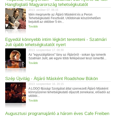
Hangfoglaló Magyarország tehetségkutatót
2013. október 07. 06:15
Idén megnyerte az Átjáró Másként és a Peron
Tehetségkutató Fesztivált. Utóbbinak köszönhetően
bejutott az október 5-én...
Tovább
Egyedül könnyebb intim légkört teremteni - Szatmári
Juli újabb tehetségkutatót nyert
2013. szeptember 17. 00:30
Az "egyszálgitáros" lány az Átjáróról - sokan így ismerik
Szatmári Julit, aki egyre több fellépéssel teszi ismertté...
Tovább
Szép Újvilág - Átjáró Másként Roadshow Bükön
2013. szeptember 16. 20:15
A LOGO Ifjúsági Szolgálat által szervezett Átjáró Másként
könnyűzenei tehetségkutató díjazott zenekarai, előadói az
utóbbi...
Tovább
Augusztusi programajánló a három éves Cafe Freiben