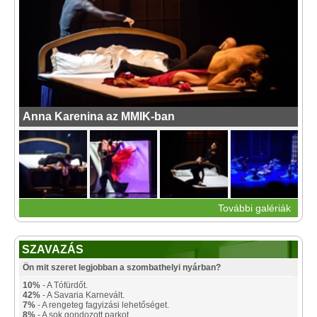
Anna Karenina az MMIK-ban
További galériák
SZAVAZÁS
Ön mit szeret legjobban a szombathelyi nyárban?
10%
- A Tófürdőt.
42%
- A Savaria Karnevált.
7%
- A rengeteg fagyizási lehetőséget.
8%
- A sok gondozott parkot.