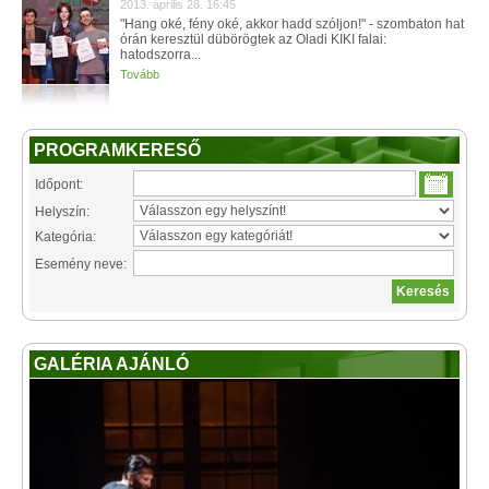
2013. április 28. 16:45
"Hang oké, fény oké, akkor hadd szóljon!" - szombaton hat
órán keresztül dübörögtek az Oladi KIKI falai:
hatodszorra...
Tovább
PROGRAMKERESŐ
Időpont:
Helyszín:
Kategória:
Esemény neve:
GALÉRIA AJÁNLÓ