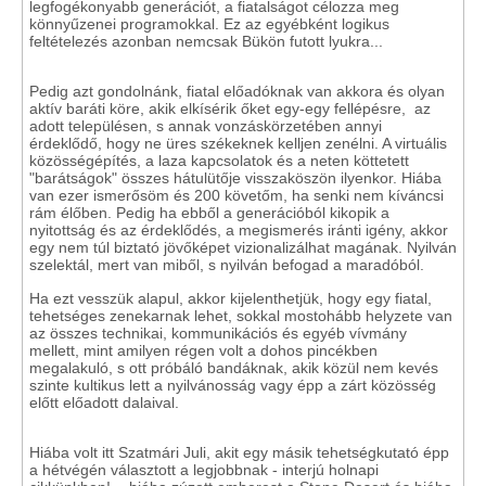
legfogékonyabb generációt, a fiatalságot célozza meg
könnyűzenei programokkal. Ez az egyébként logikus
feltételezés azonban nemcsak Bükön futott lyukra...
Pedig azt gondolnánk, fiatal előadóknak van akkora és olyan
aktív baráti köre, akik elkísérik őket egy-egy fellépésre, az
adott településen, s annak vonzáskörzetében annyi
érdeklődő, hogy ne üres székeknek kelljen zenélni. A virtuális
közösségépítés, a laza kapcsolatok és a neten köttetett
"barátságok" összes hátulütője visszaköszön ilyenkor. Hiába
van ezer ismerősöm és 200 követőm, ha senki nem kíváncsi
rám élőben. Pedig ha ebből a generációból kikopik a
nyitottság és az érdeklődés, a megismerés iránti igény, akkor
egy nem túl biztató jövőképet vizionalizálhat magának. Nyilván
szelektál, mert van miből, s nyilván befogad a maradóból.
Ha ezt vesszük alapul, akkor kijelenthetjük, hogy egy fiatal,
tehetséges zenekarnak lehet, sokkal mostohább helyzete van
az összes technikai, kommunikációs és egyéb vívmány
mellett, mint amilyen régen volt a dohos pincékben
megalakuló, s ott próbáló bandáknak, akik közül nem kevés
szinte kultikus lett a nyilvánosság vagy épp a zárt közösség
előtt előadott dalaival.
Hiába volt itt Szatmári Juli, akit egy másik tehetségkutató épp
a hétvégén választott a legjobbnak - interjú holnapi