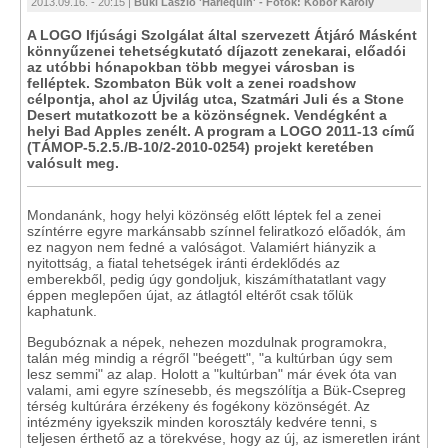
2013.09.16. - 20:15 |
Büki László 'Harlequin' - Fotók: Kóbor Károly
A LOGO Ifjúsági Szolgálat által szervezett Átjáró Másként
könnyűzenei tehetségkutató díjazott zenekarai, előadói
az utóbbi hónapokban több megyei városban is
felléptek. Szombaton Bük volt a zenei roadshow
célpontja, ahol az Újvilág utca, Szatmári Juli és a Stone
Desert mutatkozott be a közönségnek. Vendégként a
helyi Bad Apples zenélt. A program a LOGO 2011-13 című
(TÁMOP-5.2.5./B-10/2-2010-0254) projekt keretében
valósult meg.
Mondanánk, hogy helyi közönség előtt léptek fel a zenei
színtérre egyre markánsabb színnel feliratkozó előadók, ám
ez nagyon nem fedné a valóságot. Valamiért hiányzik a
nyitottság, a fiatal tehetségek iránti érdeklődés az
emberekből, pedig úgy gondoljuk, kiszámíthatatlant vagy
éppen meglepően újat, az átlagtól eltérőt csak tőlük
kaphatunk.
Begubóznak a népek, nehezen mozdulnak programokra,
talán még mindig a régről "beégett", "a kultúrban úgy sem
lesz semmi" az alap. Holott a "kultúrban" már évek óta van
valami, ami egyre színesebb, és megszólítja a Bük-Csepreg
térség kultúrára érzékeny és fogékony közönségét. Az
intézmény igyekszik minden korosztály kedvére tenni, s
teljesen érthető az a törekvése, hogy az új, az ismeretlen iránt