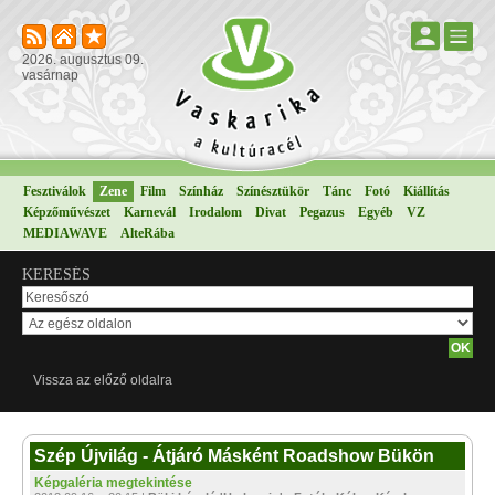
2026. augusztus 09.
vasárnap
Fesztiválok
Zene
Film
Színház
Színésztükör
Tánc
Fotó
Kiállítás
Képzőművészet
Karnevál
Irodalom
Divat
Pegazus
Egyéb
VZ
MEDIAWAVE
AlteRába
KERESÉS
Vissza az előző oldalra
Szép Újvilág - Átjáró Másként Roadshow Bükön
Képgaléria megtekintése