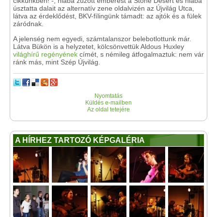
cikkünkben! -, hiába zúzott emberest a Stone Desert és hiába
úsztatta dalait az alternatív zene oldalvizén az Újvilág Utca,
látva az érdeklődést, BKV-fílingünk támadt: az ajtók és a fülek
záródnak.
A jelenség nem egyedi, számtalanszor belebotlottunk már.
Látva Bükön is a helyzetet, kölcsönvettük Aldous Huxley
világhírű regényének
címét, s némileg átfogalmaztuk: nem vár
ránk más, mint Szép Újvilág.
Nyomtatás
Küldés e-mailben
Az oldal tetejére
A HÍRHEZ TARTOZÓ KÉPGALÉRIA