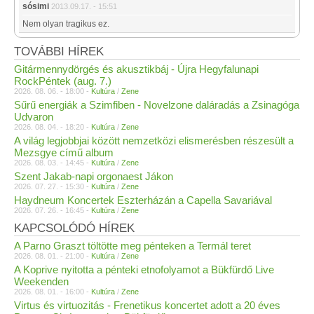
sósimi
2013.09.17. - 15:51
Nem olyan tragikus ez.
TOVÁBBI HÍREK
Gitármennydörgés és akusztikbáj - Újra Hegyfalunapi
RockPéntek (aug. 7.)
2026. 08. 06. - 18:00 -
Kultúra
/
Zene
Sűrű energiák a Szimfiben - Novelzone daláradás a Zsinagóga
Udvaron
2026. 08. 04. - 18:20 -
Kultúra
/
Zene
A világ legjobbjai között nemzetközi elismerésben részesült a
Mezsgye című album
2026. 08. 03. - 14:45 -
Kultúra
/
Zene
Szent Jakab-napi orgonaest Jákon
2026. 07. 27. - 15:30 -
Kultúra
/
Zene
Haydneum Koncertek Eszterházán a Capella Savariával
2026. 07. 26. - 16:45 -
Kultúra
/
Zene
KAPCSOLÓDÓ HÍREK
A Parno Graszt töltötte meg pénteken a Termál teret
2026. 08. 01. - 21:00 -
Kultúra
/
Zene
A Koprive nyitotta a pénteki etnofolyamot a Bükfürdő Live
Weekenden
2026. 08. 01. - 16:00 -
Kultúra
/
Zene
Virtus és virtuozitás - Frenetikus koncertet adott a 20 éves