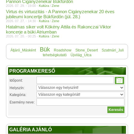
Pannon Cigányzenekar Bükfürdőn
2026. 07. 29. - 19:00 -
Kultúra
/
Zene
Virtus és virtuozitás - A Pannon Cigányzenekar 20 éves
jubileumi koncertje Bükfürdőn (júl. 28.)
2026. 07. 27. - 14:30 -
Kultúra
/
Zene
Hatalmas siker volt Kökény Attila és Rakonczai Viktor
koncerje a büki Atriumban
2026. 07. 20. - 00:25 -
Kultúra
/
Zene
Bük
Átjáró_Másként
Roadshow
Stone_Desert
Szatmári_Juli
tehetségkutató
Újvilág_Utca
PROGRAMKERESŐ
Időpont:
Helyszín:
Kategória:
Esemény neve:
GALÉRIA AJÁNLÓ