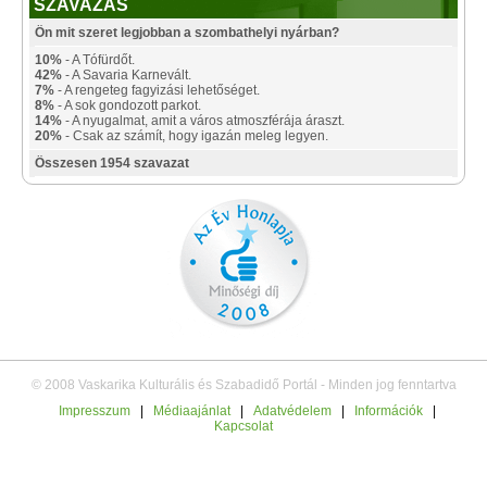
SZAVAZÁS
Ön mit szeret legjobban a szombathelyi nyárban?
10%
- A Tófürdőt.
42%
- A Savaria Karnevált.
7%
- A rengeteg fagyizási lehetőséget.
8%
- A sok gondozott parkot.
14%
- A nyugalmat, amit a város atmoszférája áraszt.
20%
- Csak az számít, hogy igazán meleg legyen.
Összesen 1954 szavazat
© 2008 Vaskarika Kulturális és Szabadidő Portál - Minden jog fenntartva
Impresszum
|
Médiaajánlat
|
Adatvédelem
|
Információk
|
Kapcsolat