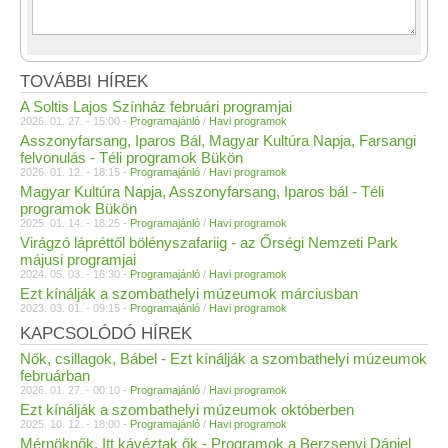
TOVÁBBI HÍREK
A Soltis Lajos Színház februári programjai
2026. 01. 27. - 15:00 -
Programajánló
/
Havi programok
Asszonyfarsang, Iparos Bál, Magyar Kultúra Napja, Farsangi
felvonulás - Téli programok Bükön
2026. 01. 12. - 18:15 -
Programajánló
/
Havi programok
Magyar Kultúra Napja, Asszonyfarsang, Iparos bál - Téli
programok Bükön
2025. 01. 14. - 18:25 -
Programajánló
/
Havi programok
Virágzó lápréttől bölényszafariig - az Őrségi Nemzeti Park
májusi programjai
2024. 05. 03. - 16:30 -
Programajánló
/
Havi programok
Ezt kínálják a szombathelyi múzeumok márciusban
2023. 03. 01. - 09:15 -
Programajánló
/
Havi programok
KAPCSOLÓDÓ HÍREK
Nők, csillagok, Bábel - Ezt kínálják a szombathelyi múzeumok
februárban
2026. 01. 27. - 00:10 -
Programajánló
/
Havi programok
Ezt kínálják a szombathelyi múzeumok októberben
2025. 10. 12. - 18:00 -
Programajánló
/
Havi programok
Mérnöknők, Itt kávéztak ők - Programok a Berzsenyi Dániel