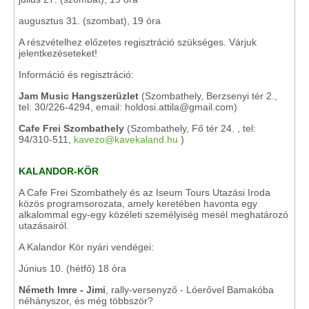
augusztus 31. (szombat), 19 óra
A részvételhez előzetes regisztráció szükséges. Várjuk
jelentkezéseteket!
Információ és regisztráció:
Jam Music Hangszerüzlet
(Szombathely, Berzsenyi tér 2.,
tel: 30/226-4294, email: holdosi.attila@gmail.com)
Cafe Frei Szombathely
(Szombathely, Fő tér 24. , tel:
94/310-511,
kavezo@kavekaland.hu
)
KALANDOR-KÖR
A Cafe Frei Szombathely és az Iseum Tours Utazási Iroda
közös programsorozata, amely keretében havonta egy
alkalommal egy-egy közéleti személyiség mesél meghatározó
utazásairól.
A Kalandor Kör nyári vendégei:
Június 10. (hétfő) 18 óra
Németh Imre - Jimi
,
rally-versenyző - Lóerővel Bamakóba
néhányszor, és még többször?