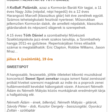
A
KoBaK Palánták
, azaz a Kormorán Baráti Kör tagjai, a 11
éves Nagy Júlia (népdal, népi hegedű) és a 12 éves
Harangozó Marcell (klasszikus gitár) két éve zenélnek együtt.
Számos tehetségkutató fesztivál nyertesei. Műsorukban
jellemzően Kormorán dalok, de amellett népdalok, klasszikus
gitárdarabok és népszerű slágerek is szerepelnek.
A 15 éves
Tóth Dániel
a szombathelyi Művészeti
Szakközépiskola jazz-ének szakos tanulója, a Szombathely
hangja 2011-es győztese. Repertoárjában híres előadók
számai is megtalálhatók: Eric Clapton, Robbie Williams, Jason
Mraz...
július 4. (csütörtök), 19 óra
SWEETSPOT
A hangosabb, feszesebb, jóféle ötleteket kibontó muzsikával
koncertező
Sweet Spot
zenekar
csupa ismert fiatal zenésszel
próbál híveket szerezni magának az indie és a poprock zenei
hullámveréstől kevésbé háborgatott vizein. A koncert Németh
Ádám és Németh Mátyás közös munkájának eredményét tárja
a hallgatóság elé.
Németh Ádám - ének, billentyű
,
Németh Mátyás - gitárok
,
Sávoly Péter - dob
,
Kusztor Gergely - basszusgitár
,
Gyurácz
Zoltán - szólógitár