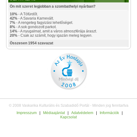
Ön mit szeret legjobban a szombathelyi nyárban?
10%
- A Tófürdőt.
42%
- A Savaria Karnevált.
7%
- A rengeteg fagyizási lehetőséget.
8%
- A sok gondozott parkot.
14%
- A nyugalmat, amit a város atmoszférája áraszt.
20%
- Csak az számít, hogy igazán meleg legyen.
Összesen 1954 szavazat
© 2008 Vaskarika Kulturális és Szabadidő Portál - Minden jog fenntartva
Impresszum
|
Médiaajánlat
|
Adatvédelem
|
Információk
|
Kapcsolat