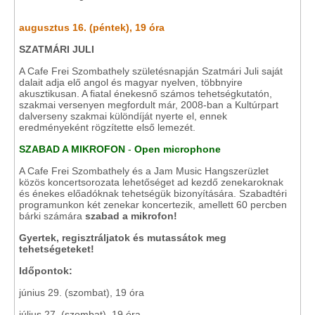
augusztus 16. (péntek), 19 óra
SZATMÁRI JULI
A Cafe Frei Szombathely születésnapján Szatmári Juli saját
dalait adja elő angol és magyar nyelven, többnyire
akusztikusan. A fiatal énekesnő számos tehetségkutatón,
szakmai versenyen megfordult már, 2008-ban a Kultúrpart
dalverseny szakmai különdíját nyerte el, ennek
eredményeként rögzítette első lemezét.
SZABAD A MIKROFON
-
Open microphone
A Cafe Frei Szombathely és a Jam Music Hangszerüzlet
közös koncertsorozata lehetőséget ad kezdő zenekaroknak
és énekes előadóknak tehetségük bizonyítására. Szabadtéri
programunkon két zenekar koncertezik, amellett 60 percben
bárki számára
szabad a mikrofon!
Gyertek, regisztráljatok és mutassátok meg
tehetségeteket!
Időpontok:
június 29. (szombat), 19 óra
július 27. (szombat), 19 óra