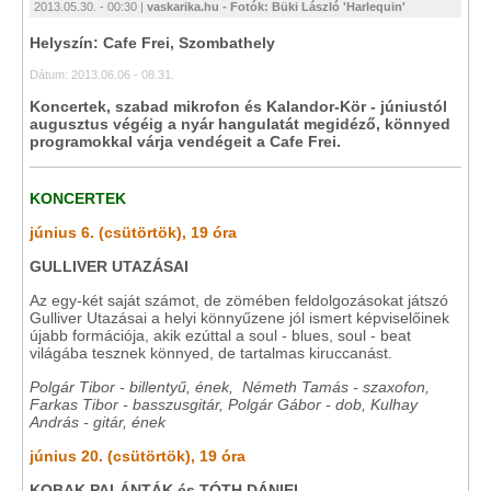
2013.05.30. - 00:30 |
vaskarika.hu - Fotók: Büki László 'Harlequin'
Helyszín: Cafe Frei, Szombathely
Dátum: 2013.06.06 - 08.31.
Koncertek, szabad mikrofon és Kalandor-Kör - júniustól
augusztus végéig a nyár hangulatát megidéző, könnyed
programokkal várja vendégeit a Cafe Frei.
KONCERTEK
június 6. (csütörtök), 19 óra
GULLIVER UTAZÁSAI
Az egy-két saját számot, de zömében feldolgozásokat játszó
Gulliver Utazásai a helyi könnyűzene jól ismert képviselőinek
újabb formációja, akik ezúttal a soul - blues, soul - beat
világába tesznek könnyed, de tartalmas kiruccanást.
Polgár Tibor - billentyű, ének, Németh Tamás - szaxofon,
Farkas Tibor - basszusgitár, Polgár Gábor - dob, Kulhay
András - gitár, ének
június 20. (csütörtök), 19 óra
KOBAK PALÁNTÁK és TÓTH DÁNIEL