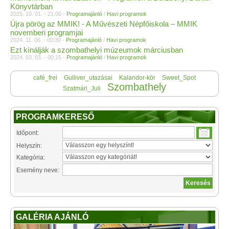
Könyvtárban
2025. 10. 01. - 21:00 -
Programajánló
/
Havi programok
Újra pörög az MMIK! - A Művészeti Népfőiskola – MMIK
novemberi programjai
2024. 11. 06. - 00:30 -
Programajánló
/
Havi programok
Ezt kínálják a szombathelyi múzeumok márciusban
2024. 03. 03. - 00:15 -
Programajánló
/
Havi programok
café_frei
Gulliver_utazásai
Kalandor-kör
Sweet_Spot
Szombathely
Szatmári_Juli
PROGRAMKERESŐ
Időpont:
Helyszín:
Kategória:
Esemény neve:
GALÉRIA AJÁNLÓ