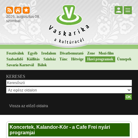
2026. augusztus 08.
szombat
Fesztiválok
Egyéb
Irodalom
Divatbemutató
Zene
Mozi-film
Szabadidő
Kiállítás
Színház
Tánc
Hétvége
Havi programok
Ünnepek
Savaria Karnevál
Bálok
KERESÉS
Vissza az előző oldalra
Koncertek, Kalandor-Kör - a Cafe Frei nyári
programjai