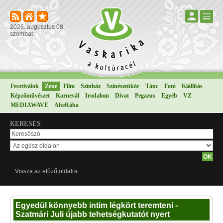
2026. augusztus 08.
szombat
Fesztiválok
Zene
Film
Színház
Színésztükör
Tánc
Fotó
Kiállítás
Képzőművészet
Karnevál
Irodalom
Divat
Pegazus
Egyéb
VZ
MEDIAWAVE
AlteRába
KERESÉS
Vissza az előző oldalra
Egyedül könnyebb intim légkört teremteni -
Szatmári Juli újabb tehetségkutatót nyert