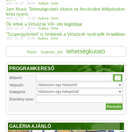
2024. 04. 22. - 04:00 -
Kultúra
/
Zene
Jam Music Tehetségkutató: klubos és fesztiválos fellépéseket
lehet nyerni
2023. 01. 27. - 01:00 -
Kultúra
/
Zene
Ők lettek a Virtuózok V4+ idei legjobbjai
2022. 12. 17. - 00:10 -
Kultúra
/
Zene
"Szupergyőztest" is hirdetnek a Virtuózok nyolcadik évadában
2022. 11. 19. - 10:00 -
Kultúra
/
Zene
tehetségkutató
Peron
Szatmári_Juli
PROGRAMKERESŐ
Időpont:
Helyszín:
Kategória:
Esemény neve:
GALÉRIA AJÁNLÓ