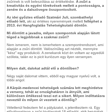
zsűrinek is volt beleszólása az értékelésbe.
A zsűri a
kreativitás és egyéni törekvések mellett a pontosságra, a
zenére és a dalszövegre összpontosított.
Az idei győztes előadó Szatmári Juli, szombathelyi
előadó lett,
aki az értékes nyeremények mellett
felléphet a
2013. évi Hangfoglalás Tehetségkutató döntőn
.
Mi döntött a javadra, milyen szempontok alapján látott
téged a legjobbnak a szakmai zsűri?
Nem ismerem, nem is ismerhetem a szempontrendszert, ami
alapján a zsűri döntött. Valószínűleg azt nézték, mennyire
"kész" egy produkció. A zenekarok közt én voltam az egyedüli
szólista, talán ez is picit kuriózum egy ilyen versenyen.
Milyen dalt, dalokat adtál elő a döntőben?
Négy saját dalomat vittem, ebből egy magyar nyelvű volt, a
többi angol.
A Kárpát-medencei tehetségek számára lett meghirdetve
a verseny, tehát az országhatáron is átnyúlt, ami
különösen értékessé teszi ezt a sikert. Milyen indíttatásra
neveztél és milyen út vezetett a döntőig?
Véletlenül fedeztem fel a pályázatot, s jelentkeztem rá. Egy
előválogatáson a zsűri kiválasztott 18 előadót, akik bejutottak