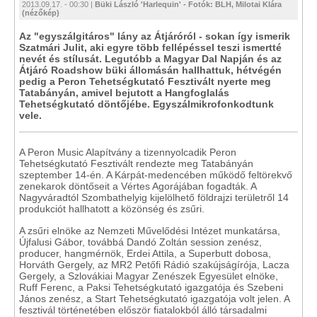
2013.09.17. - 00:30 |
Büki László 'Harlequin' - Fotók: BLH, Milotai Klára
(nézőkép)
Az "egyszálgitáros" lány az Átjáróról - sokan így ismerik
Szatmári Julit, aki egyre több fellépéssel teszi ismertté
nevét és stílusát. Legutóbb a Magyar Dal Napján és az
Átjáró Roadshow büki állomásán hallhattuk, hétvégén
pedig a Peron Tehetségkutató Fesztivált nyerte meg
Tatabányán, amivel bejutott a Hangfoglalás
Tehetségkutató döntőjébe. Egyszálmikrofonkodtunk
vele.
A Peron Music Alapítvány a tizennyolcadik Peron
Tehetségkutató Fesztivált rendezte meg Tatabányán
szeptember 14-én. A Kárpát-medencében működő feltörekvő
zenekarok döntőseit a Vértes Agorájában fogadták. A
Nagyváradtól Szombathelyig kijelölhető földrajzi területről 14
produkciót hallhatott a közönség és zsűri.
A zsűri elnöke az Nemzeti Művelődési Intézet munkatársa,
Újfalusi Gábor, továbbá Dandó Zoltán session zenész,
producer, hangmérnök, Erdei Attila, a Superbutt dobosa,
Horváth Gergely, az MR2 Petőfi Rádió szakújságírója, Lacza
Gergely, a Szlovákiai Magyar Zenészek Egyesület elnöke,
Ruff Ferenc, a Paksi Tehetségkutató igazgatója és Szebeni
János zenész, a Start Tehetségkutató igazgatója volt jelen. A
fesztivál történetében először fiatalokból álló társadalmi