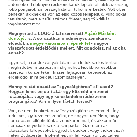
a döntőbe. Többnyire rockzenekarok léptek fel, akik az ország
több pontjáról, ám országhatáron túlról is érkeztek. Volt olyan
zenekar, akiknek ez volt az első közös fellépésük. Mind sokat
tanultunk, mert a zsűri számos ötletet, segítő kritikát
fogalmazott meg.
Megnyerted a LOGO által szervezett
Átjáró Másként
döntőjét
is. A sorozatban eredményes zenekarok,
előadók a
megye városaiban lépnek fel
- nagyon
visszafogott érdeklődés mellett. Mit gondolsz, mi az oka
ennek?
Egyrészt, a rendezvények talán nem lettek széles körben
meghirdetve, másrészt mindig nehéz kisebb városokban
szervezni koncerteket, hiszen fajlagosan kevesebb az
érdeklődő, mint például Szombathelyen.
Mennyire rádióbarát az "egyszálgitáros" stílusod?
Hogyan lehet bejutni akár egy közmédium zenei
rotációjába, vagy egy kereskedelmi rádió zenei
programjába? Van-e ilyen távlati terved?
Van, de nem konkrétan az "egyszálgitáros énemmel". Így
indultam, így kezdtem zenélni, de nagyon remélem, hogy
hamarosan felléphetünk a zenekarommal, és akkor már
nemcsak egyedül leszek a színpadon. Szeretem az
akusztikus fellépéseket, egyedül, duóként vagy trióként is
.
A
héten Budapesten trióként lépünk fel Rozsnyói Judittal és