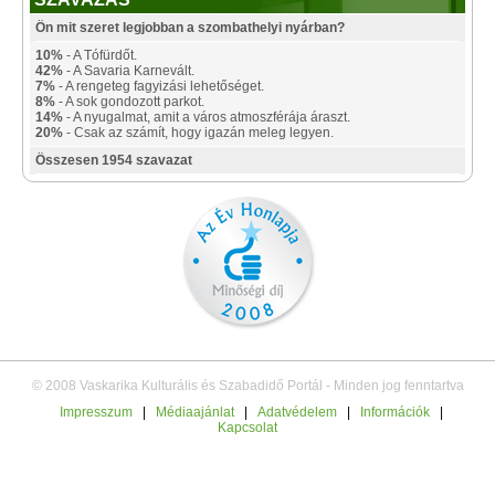
Ön mit szeret legjobban a szombathelyi nyárban?
10%
- A Tófürdőt.
42%
- A Savaria Karnevált.
7%
- A rengeteg fagyizási lehetőséget.
8%
- A sok gondozott parkot.
14%
- A nyugalmat, amit a város atmoszférája áraszt.
20%
- Csak az számít, hogy igazán meleg legyen.
Összesen 1954 szavazat
© 2008 Vaskarika Kulturális és Szabadidő Portál - Minden jog fenntartva
Impresszum
|
Médiaajánlat
|
Adatvédelem
|
Információk
|
Kapcsolat