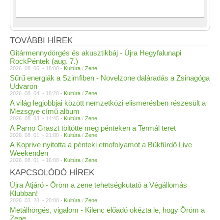
TOVÁBBI HÍREK
Gitármennydörgés és akusztikbáj - Újra Hegyfalunapi
RockPéntek (aug. 7.)
2026. 08. 06. - 18:00 -
Kultúra
/
Zene
Sűrű energiák a Szimfiben - Novelzone daláradás a Zsinagóga
Udvaron
2026. 08. 04. - 18:20 -
Kultúra
/
Zene
A világ legjobbjai között nemzetközi elismerésben részesült a
Mezsgye című album
2026. 08. 03. - 14:45 -
Kultúra
/
Zene
A Parno Graszt töltötte meg pénteken a Termál teret
2026. 08. 01. - 21:00 -
Kultúra
/
Zene
A Koprive nyitotta a pénteki etnofolyamot a Bükfürdő Live
Weekenden
2026. 08. 01. - 16:00 -
Kultúra
/
Zene
KAPCSOLÓDÓ HÍREK
Újra Átjáró - Öröm a zene tehetségkutató a Végállomás
Klubban!
2026. 03. 28. - 20:00 -
Kultúra
/
Zene
Metálhörgés, vigalom - Kilenc előadó okézta le, hogy Öröm a
Zene