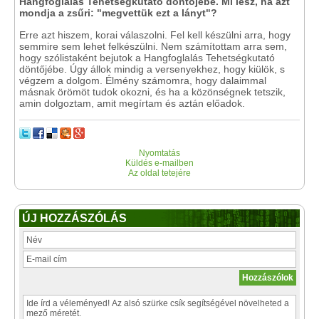
Hangfoglalás Tehetségkutató döntőjébe. Mi lesz, ha azt
mondja a zsűri: "megvettük ezt a lányt"?
Erre azt hiszem, korai válaszolni. Fel kell készülni arra, hogy
semmire sem lehet felkészülni. Nem számítottam arra sem,
hogy szólistaként bejutok a Hangfoglalás Tehetségkutató
döntőjébe. Úgy állok mindig a versenyekhez, hogy kiülök, s
végzem a dolgom. Élmény számomra, hogy dalaimmal
másnak örömöt tudok okozni, és ha a közönségnek tetszik,
amin dolgoztam, amit megírtam és aztán előadok.
Nyomtatás
Küldés e-mailben
Az oldal tetejére
ÚJ HOZZÁSZÓLÁS