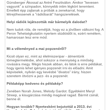
Günsberger Ákossal az Antré Fesztiválon. Amikor "kevesen
vagyunk" a színpadon, könnyebb intim légkört teremteni.
Emellett épp zajlanak a próbák a zenekarral, hogy
létrejöhessenek a "rádióbarát" hangszerelések.
Helyi rádiók lejátszották már bármelyik dalodat?
Nem tudok róla, de reméljük, hogy ez a jövőben változni fog. A
Peron Tehetségkutatón nyertem stúdióidőt is, ezért remélem,
hamarosan lesz erre mód.
Mi a véleményed a mai popzenéről?
Kicsit olyan ez, mint az élelmiszeripar - átmentünk
tömegtermelésbe, ahol sokszor a mennyiség a minőség
rovására megy. Mégis hiszek abban, és látok is erre példákat,
hogy igenis lehet igényes popzenét írni és előadni. Amit
képviselek, nyilván egy kevésbé "divatos" irány, hiszen
szeretem ötvözni a jazz- és a popzenét.
Példaképp kedvenc és példakép?
Zenében Norah Jones, Melody Gardot. Egyébként Meryl
Streep, a kisugárzása mindig magával ragad. Bármit csinál,
benne él.
Hogyan tovább? Nyertesként bejutottál a 2013. évi