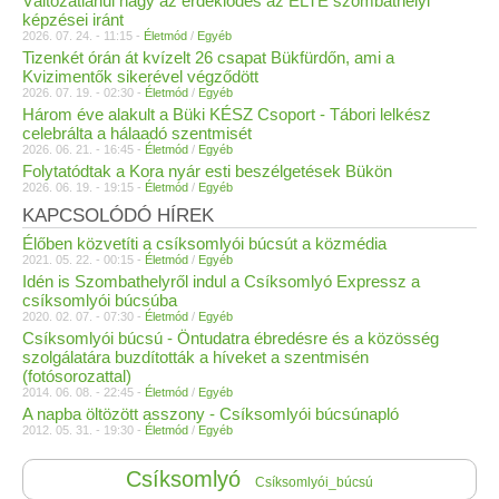
Változatlanul nagy az érdeklődés az ELTE szombathelyi
képzései iránt
2026. 07. 24. - 11:15 -
Életmód
/
Egyéb
Tizenkét órán át kvízelt 26 csapat Bükfürdőn, ami a
Kvizimentők sikerével végződött
2026. 07. 19. - 02:30 -
Életmód
/
Egyéb
Három éve alakult a Büki KÉSZ Csoport - Tábori lelkész
celebrálta a hálaadó szentmisét
2026. 06. 21. - 16:45 -
Életmód
/
Egyéb
Folytatódtak a Kora nyár esti beszélgetések Bükön
2026. 06. 19. - 19:15 -
Életmód
/
Egyéb
KAPCSOLÓDÓ HÍREK
Élőben közvetíti a csíksomlyói búcsút a közmédia
2021. 05. 22. - 00:15 -
Életmód
/
Egyéb
Idén is Szombathelyről indul a Csíksomlyó Expressz a
csíksomlyói búcsúba
2020. 02. 07. - 07:30 -
Életmód
/
Egyéb
Csíksomlyói búcsú - Öntudatra ébredésre és a közösség
szolgálatára buzdították a híveket a szentmisén
(fotósorozattal)
2014. 06. 08. - 22:45 -
Életmód
/
Egyéb
A napba öltözött asszony - Csíksomlyói búcsúnapló
2012. 05. 31. - 19:30 -
Életmód
/
Egyéb
Csíksomlyó
Csíksomlyói_búcsú