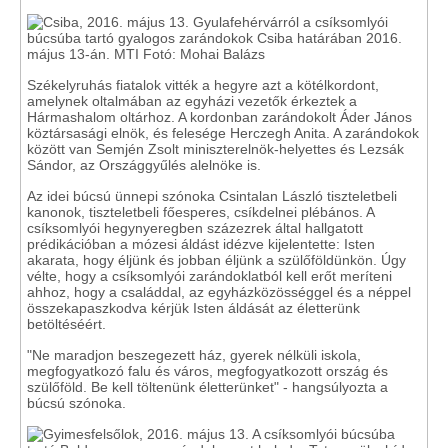
Székelyruhás fiatalok vitték a hegyre azt a kötélkordont,
amelynek oltalmában az egyházi vezetők érkeztek a
Hármashalom oltárhoz. A kordonban zarándokolt Áder János
köztársasági elnök, és felesége Herczegh Anita. A zarándokok
között van Semjén Zsolt miniszterelnök-helyettes és Lezsák
Sándor, az Országgyűlés alelnöke is.
Az idei búcsú ünnepi szónoka Csintalan László tiszteletbeli
kanonok, tiszteletbeli főesperes, csíkdelnei plébános. A
csíksomlyói hegynyeregben százezrek által hallgatott
prédikációban a mózesi áldást idézve kijelentette: Isten
akarata, hogy éljünk és jobban éljünk a szülőföldünkön. Úgy
vélte, hogy a csíksomlyói zarándoklatból kell erőt meríteni
ahhoz, hogy a családdal, az egyházközösséggel és a néppel
összekapaszkodva kérjük Isten áldását az életterünk
betöltéséért.
"Ne maradjon beszegezett ház, gyerek nélküli iskola,
megfogyatkozó falu és város, megfogyatkozott ország és
szülőföld. Be kell töltenünk életterünket" - hangsúlyozta a
búcsú szónoka.