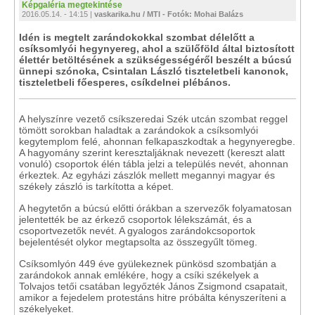
Képgaléria megtekintése
2016.05.14. - 14:15 |
vaskarika.hu / MTI - Fotók: Mohai Balázs
Idén is megtelt zarándokokkal szombat délelőtt a
csíksomlyói hegynyereg, ahol a szülőföld által biztosított
élettér betöltésének a szükségességéről beszélt a búcsú
ünnepi szónoka, Csintalan László tiszteletbeli kanonok,
tiszteletbeli főesperes, csíkdelnei plébános.
A helyszínre vezető csíkszeredai Szék utcán szombat reggel
tömött sorokban haladtak a zarándokok a csíksomlyói
kegytemplom felé, ahonnan felkapaszkodtak a hegynyeregbe.
A hagyomány szerint keresztaljáknak nevezett (kereszt alatt
vonuló) csoportok élén tábla jelzi a település nevét, ahonnan
érkeztek. Az egyházi zászlók mellett megannyi magyar és
székely zászló is tarkította a képet.
A hegytetőn a búcsú előtti órákban a szervezők folyamatosan
jelentették be az érkező csoportok lélekszámát, és a
csoportvezetők nevét. A gyalogos zarándokcsoportok
bejelentését olykor megtapsolta az összegyűlt tömeg.
Csíksomlyón 449 éve gyülekeznek pünkösd szombatján a
zarándokok annak emlékére, hogy a csíki székelyek a
Tolvajos tetői csatában legyőzték János Zsigmond csapatait,
amikor a fejedelem protestáns hitre próbálta kényszeríteni a
székelyeket.