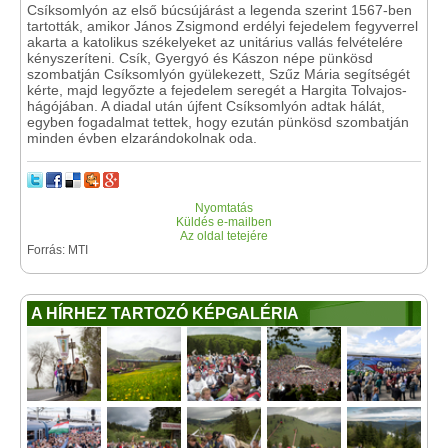
Csíksomlyón az első búcsújárást a legenda szerint 1567-ben
tartották, amikor János Zsigmond erdélyi fejedelem fegyverrel
akarta a katolikus székelyeket az unitárius vallás felvételére
kényszeríteni. Csík, Gyergyó és Kászon népe pünkösd
szombatján Csíksomlyón gyülekezett, Szűz Mária segítségét
kérte, majd legyőzte a fejedelem seregét a Hargita Tolvajos-
hágójában. A diadal után újfent Csíksomlyón adtak hálát,
egyben fogadalmat tettek, hogy ezután pünkösd szombatján
minden évben elzarándokolnak oda.
Nyomtatás
Küldés e-mailben
Az oldal tetejére
Forrás: MTI
A HÍRHEZ TARTOZÓ KÉPGALÉRIA