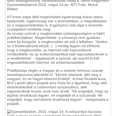
A Ferenc pápa által meghirdetett irgalmasság évére utalva
kijelentette, irgalmasság van a teremtésben, a megváltásban
és a megszentelésben is. A gyönyörű csíki tájat a teremtés
csodájaként említette meg.
Az ünnepi szónok a megbocsátás szükségességére is kitért
prédikációjában. Megemlítette: a szűzanya nem gyalázta
szent fia kivégzőit, a megbocsátás ott volt a lelkében. "Amikor
az ő közbenjárását kérjük, (...) mindig legyen ott előttünk,
hogy a megbocsátás, az Istennel való kapcsolatunk
rendbetétele, és az embertársainkkal való kapcsolatunknak is
a rendbetétele" - fogalmazott a szónok, aki szerint ki kell
engesztelődnünk Istennel, és embertársainkkal.
Prédikációja végén a magyar és a székely himnusz szavait
összekapcsolva jelentette ki: "kérünk Istenünk, álld meg a
magyart, és ne hagyd elveszni Erdélyt". A mise főcelebránsa,
Bíró László tábori püspök arra hívta fel a figyelmet, hogy akik
elzarándokoltak a csíksomlyói szűzanyához, akik
ragaszkodnak hozzá, azok nem árvák. "Ne engedjük, hogy az
egyház árvaházzá legyen, ne engedjük el a szűzanyát. Ne
engedjük, hogy nemzetünk árvaházzá legyen" - hangoztatta a
püspök.