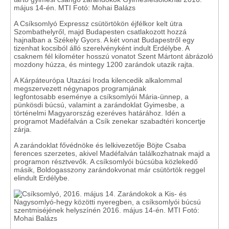
A Csíksomlyó Expressz csütörtökön éjfélkor kelt útra
Szombathelyről, majd Budapesten csatlakozott hozzá
hajnalban a Székely Gyors. A két vonat Budapestről egy
tizenhat kocsiból álló szerelvényként indult Erdélybe. A
csaknem fél kilométer hosszú vonatot Szent Mártont ábrázoló
mozdony húzza, és mintegy 1200 zarándok utazik rajta.
A Kárpáteurópa Utazási Iroda kilencedik alkalommal
megszervezett négynapos programjának
legfontosabb eseménye a csíksomlyói Mária-ünnep, a
pünkösdi búcsú, valamint a zarándoklat Gyimesbe, a
történelmi Magyarország ezeréves határához. Idén a
programot Madéfalván a Csík zenekar szabadtéri koncertje
zárja.
A zarándoklat fővédnöke és lelkivezetője Böjte Csaba
ferences szerzetes, akivel Madéfalván találkozhatnak majd a
programon résztvevők. A csíksomlyói búcsúba közlekedő
másik, Boldogasszony zarándokvonat már csütörtök reggel
elindult Erdélybe.