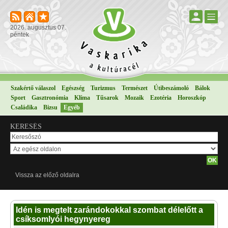
2026. augusztus 07.
péntek
Szakértő válaszol
Egészség
Turizmus
Természet
Útibeszámoló
Bálok
Sport
Gasztronómia
Klíma
Tűsarok
Mozaik
Ezotéria
Horoszkóp
Családika
Bizsu
Egyéb
KERESÉS
Vissza az előző oldalra
Idén is megtelt zarándokokkal szombat délelőtt a
csíksomlyói hegynyereg