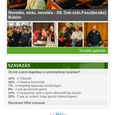
Nevetés, sírás, nevetés - XII. Sok-szín-Feszt(ecske)
Bükön
További galériák
SZAVAZÁS
Ön mit szeret legjobban a szombathelyi nyárban?
10%
- A Tófürdőt.
42%
- A Savaria Karnevált.
7%
- A rengeteg fagyizási lehetőséget.
8%
- A sok gondozott parkot.
14%
- A nyugalmat, amit a város atmoszférája áraszt.
20%
- Csak az számít, hogy igazán meleg legyen.
Összesen 1954 szavazat