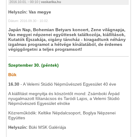
2016.10.01. - 00:10 |
vaskarika.hu
Helyszín: Vas megye
Dátum: 2016.09.30 - 10.02.
Japán Nap, Bohemian Betyars koncert, Zene világnapja,
Vas megyei népzenei együttesek találkozója, kiállítások,
Kutatók Éjszakája, cigány táncház - kiragadtunk néhány
izgalmas programot a hétvége kínálatából, de érdemes
végiggörgetni a teljes programsort!
Szeptember 30. (péntek)
Bük
16.30
- A Velemi Stúdió Népművészeti Egyesület 40 éve
A kiállítást megnyitja és köszöntőt mond: Zsámboki Árpád
nyugalmazott főtanácsos és Taródi Lajos, a Velemi Stúdió
Népművészeti Egyesület elnöke
Közreműködik: Keltike Népdalcsoport, Boglya Népzenei
Együttes
Helyszín:
Büki MSK Galériája