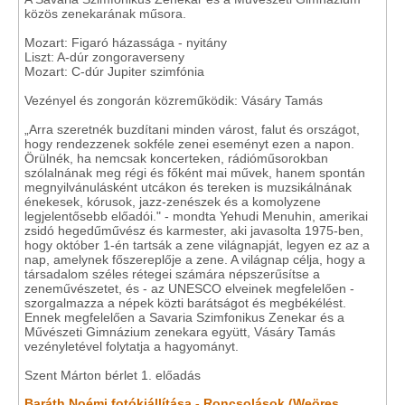
közös zenekarának műsora.
Mozart: Figaró házassága - nyitány
Liszt: A-dúr zongoraverseny
Mozart: C-dúr Jupiter szimfónia
Vezényel és zongorán közreműködik: Vásáry Tamás
„Arra szeretnék buzdítani minden várost, falut és országot,
hogy rendezzenek sokféle zenei eseményt ezen a napon.
Örülnék, ha nemcsak koncerteken, rádióműsorokban
szólalnának meg régi és főként mai művek, hanem spontán
megnyilvánulásként utcákon és tereken is muzsikálnának
énekesek, kórusok, jazz-zenészek és a komolyzene
legjelentősebb előadói." - mondta Yehudi Menuhin, amerikai
zsidó hegedűművész és karmester, aki javasolta 1975-ben,
hogy október 1-én tartsák a zene világnapját, legyen ez az a
nap, amelynek főszereplője a zene. A világnap célja, hogy a
társadalom széles rétegei számára népszerűsítse a
zeneművészetet, és - az UNESCO elveinek megfelelően -
szorgalmazza a népek közti barátságot és megbékélést.
Ennek megfelelően a Savaria Szimfonikus Zenekar és a
Művészeti Gimnázium zenekara együtt, Vásáry Tamás
vezényletével folytatja a hagyományt.
Szent Márton bérlet 1. előadás
Baráth Noémi fotókiállítása - Roncsolások (Weöres