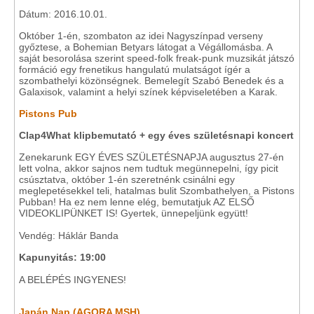
Dátum: 2016.10.01.
Október 1-én, szombaton az idei Nagyszínpad verseny
győztese, a Bohemian Betyars látogat a Végállomásba. A
saját besorolása szerint speed-folk freak-punk muzsikát játszó
formáció egy frenetikus hangulatú mulatságot ígér a
szombathelyi közönségnek. Bemelegít Szabó Benedek és a
Galaxisok, valamint a helyi színek képviseletében a Karak.
Pistons Pub
Clap4What klipbemutató + egy éves születésnapi koncert
Zenekarunk EGY ÉVES SZÜLETÉSNAPJA augusztus 27-én
lett volna, akkor sajnos nem tudtuk megünnepelni, így picit
csúsztatva, október 1-én szeretnénk csinálni egy
meglepetésekkel teli, hatalmas bulit Szombathelyen, a Pistons
Pubban! Ha ez nem lenne elég, bemutatjuk AZ ELSŐ
VIDEOKLIPÜNKET IS! Gyertek, ünnepeljünk együtt!
Vendég: Háklár Banda
Kapunyitás: 19:00
A BELÉPÉS INGYENES!
Japán Nap (AGORA MSH)