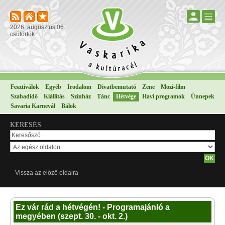
2026. augusztus 06.
csütörtök
Fesztiválok
Egyéb
Irodalom
Divatbemutató
Zene
Mozi-film
Szabadidő
Kiállítás
Színház
Tánc
Hétvége
Havi programok
Ünnepek
Savaria Karnevál
Bálok
KERESÉS
Vissza az előző oldalra
Ez vár rád a hétvégén! - Programajánló a
megyében (szept. 30. - okt. 2.)