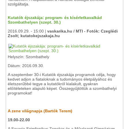
szolgáltatja.
Kutatók éjszakája: program- és kísérletkavalkád
Szombathelyen (szept. 30.)
2016.09.29. - 15:00 |
vaskarika.hu / MTI - Fotók: Czeglédi
Zsolt; kutatokejszakaja.hu
Helyszín: Szombathely
Dátum: 2016.09.30.
A szeptember 30-i Kutatók éjszakája programok célja, hogy
kedvet adjon a fiataloknak a tudományos életpályához és
életszerűbbé tegye a kutatókról kialakult, gyakran
előítéleteken alapuló képet. Összegyűjtöttük a szombathelyi
programokat!
A zene világnapja (Bartók Terem)
19.00-22.00
A Savaria Szimfonikus Zenekar és a Művészeti Gimnázium