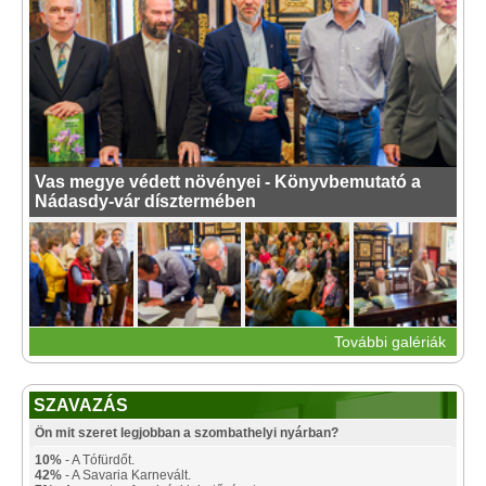
Vas megye védett növényei - Könyvbemutató a
Nádasdy-vár dísztermében
További galériák
SZAVAZÁS
Ön mit szeret legjobban a szombathelyi nyárban?
10%
- A Tófürdőt.
42%
- A Savaria Karnevált.