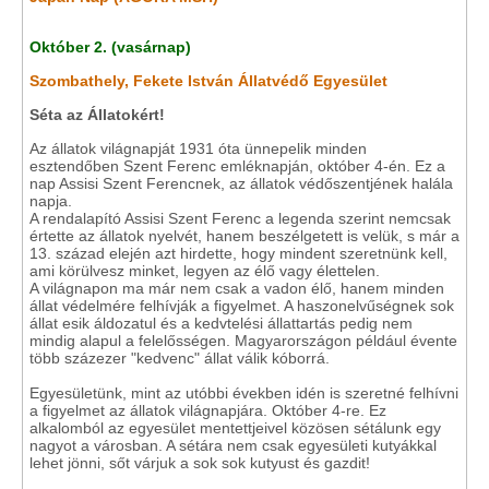
Október 2. (vasárnap)
Szombathely, Fekete István Állatvédő Egyesület
Séta az Állatokért!
Az állatok világnapját 1931 óta ünnepelik minden
esztendőben Szent Ferenc emléknapján, október 4-én. Ez a
nap Assisi Szent Ferencnek, az állatok védőszentjének halála
napja.
A rendalapító Assisi Szent Ferenc a legenda szerint nemcsak
értette az állatok nyelvét, hanem beszélgetett is velük, s már a
13. század elején azt hirdette, hogy mindent szeretnünk kell,
ami körülvesz minket, legyen az élő vagy élettelen.
A világnapon ma már nem csak a vadon élő, hanem minden
állat védelmére felhívják a figyelmet. A haszonelvűségnek sok
állat esik áldozatul és a kedvtelési állattartás pedig nem
mindig alapul a felelősségen. Magyarországon például évente
több százezer "kedvenc" állat válik kóborrá.
Egyesületünk, mint az utóbbi években idén is szeretné felhívni
a figyelmet az állatok világnapjára. Október 4-re. Ez
alkalomból az egyesület mentettjeivel közösen sétálunk egy
nagyot a városban. A sétára nem csak egyesületi kutyákkal
lehet jönni, sőt várjuk a sok sok kutyust és gazdit!