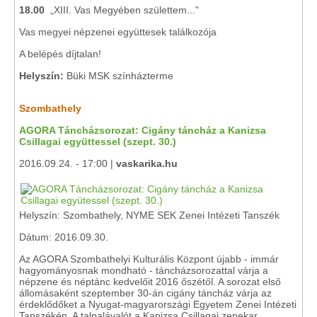
18.00
„XIII. Vas Megyében születtem..."
Vas megyei népzenei együttesek találkozója
A belépés díjtalan!
Helyszín:
Büki MSK színházterme
Szombathely
AGORA Táncházsorozat: Cigány táncház a Kanizsa
Csillagai együttessel (szept. 30.)
2016.09.24. - 17:00 |
vaskarika.hu
Helyszín: Szombathely, NYME SEK Zenei Intézeti Tanszék
Dátum: 2016.09.30.
Az AGORA Szombathelyi Kulturális Központ újabb - immár
hagyományosnak mondható - táncházsorozattal várja a
népzene és néptánc kedvelőit 2016 őszétől. A sorozat első
állomásaként szeptember 30-án cigány táncház várja az
érdeklődőket a Nyugat-magyarországi Egyetem Zenei Intézeti
Tanszékén. A talpalávalót a Kanizsa Csillagai zenekar