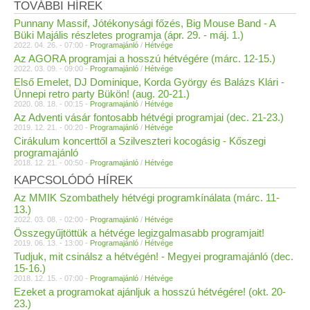
TOVÁBBI HÍREK
Punnany Massif, Jótékonysági főzés, Big Mouse Band - A
Büki Majális részletes programja (ápr. 29. - máj. 1.)
2022. 04. 26. - 07:00 -
Programajánló
/
Hétvége
Az AGORA programjai a hosszú hétvégére (márc. 12-15.)
2022. 03. 09. - 09:00 -
Programajánló
/
Hétvége
Első Emelet, DJ Dominique, Korda György és Balázs Klári -
Ünnepi retro party Bükön! (aug. 20-21.)
2020. 08. 18. - 00:15 -
Programajánló
/
Hétvége
Az Adventi vásár fontosabb hétvégi programjai (dec. 21-23.)
2019. 12. 21. - 00:20 -
Programajánló
/
Hétvége
Cirákulum koncerttől a Szilveszteri kocogásig - Kőszegi
programajánló
2018. 12. 21. - 00:50 -
Programajánló
/
Hétvége
KAPCSOLÓDÓ HÍREK
Az MMIK Szombathely hétvégi programkínálata (márc. 11-
13.)
2022. 03. 08. - 02:00 -
Programajánló
/
Hétvége
Összegyűjtöttük a hétvége legizgalmasabb programjait!
2019. 06. 13. - 13:00 -
Programajánló
/
Hétvége
Tudjuk, mit csinálsz a hétvégén! - Megyei programajánló (dec.
15-16.)
2018. 12. 15. - 07:00 -
Programajánló
/
Hétvége
Ezeket a programokat ajánljuk a hosszú hétvégére! (okt. 20-
23.)