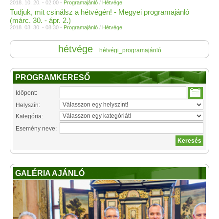
2018. 10. 20. - 02:00 -
Programajánló
/
Hétvége
Tudjuk, mit csinálsz a hétvégén! - Megyei programajánló
(márc. 30. - ápr. 2.)
2018. 03. 30. - 08:30 -
Programajánló
/
Hétvége
hétvége
hétvégi_programajánló
PROGRAMKERESŐ
Időpont:
Helyszín:
Kategória:
Esemény neve:
GALÉRIA AJÁNLÓ