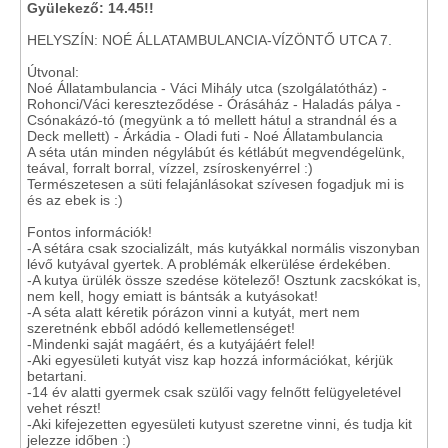
Gyülekező: 14.45!!
HELYSZÍN: NOÉ ÁLLATAMBULANCIA-VÍZÖNTŐ UTCA 7.
Útvonal:
Noé Állatambulancia - Váci Mihály utca (szolgálatótház) -
Rohonci/Váci kereszteződése - Órásáház - Haladás pálya -
Csónakázó-tó (megyünk a tó mellett hátul a strandnál és a
Deck mellett) - Árkádia - Oladi futi - Noé Állatambulancia
A séta után minden négylábút és kétlábút megvendégelünk,
teával, forralt borral, vízzel, zsíroskenyérrel :)
Természetesen a süti felajánlásokat szívesen fogadjuk mi is
és az ebek is :)
Fontos információk!
-A sétára csak szocializált, más kutyákkal normális viszonyban
lévő kutyával gyertek. A problémák elkerülése érdekében.
-A kutya ürülék össze szedése kötelező! Osztunk zacskókat is,
nem kell, hogy emiatt is bántsák a kutyásokat!
-A séta alatt kéretik pórázon vinni a kutyát, mert nem
szeretnénk ebből adódó kellemetlenséget!
-Mindenki saját magáért, és a kutyájáért felel!
-Aki egyesületi kutyát visz kap hozzá információkat, kérjük
betartani.
-14 év alatti gyermek csak szülői vagy felnőtt felügyeletével
vehet részt!
-Aki kifejezetten egyesületi kutyust szeretne vinni, és tudja kit
jelezze időben :)