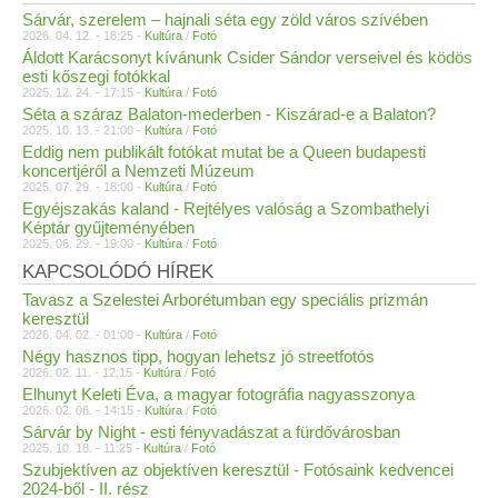
Sárvár, szerelem – hajnali séta egy zöld város szívében
2026. 04. 12. - 18:25 -
Kultúra
/
Fotó
Áldott Karácsonyt kívánunk Csider Sándor verseivel és ködös
esti kőszegi fotókkal
2025. 12. 24. - 17:15 -
Kultúra
/
Fotó
Séta a száraz Balaton-mederben - Kiszárad-e a Balaton?
2025. 10. 13. - 21:00 -
Kultúra
/
Fotó
Eddig nem publikált fotókat mutat be a Queen budapesti
koncertjéről a Nemzeti Múzeum
2025. 07. 29. - 18:00 -
Kultúra
/
Fotó
Egyéjszakás kaland - Rejtélyes valóság a Szombathelyi
Képtár gyűjteményében
2025. 06. 29. - 19:00 -
Kultúra
/
Fotó
KAPCSOLÓDÓ HÍREK
Tavasz a Szelestei Arborétumban egy speciális prizmán
keresztül
2026. 04. 02. - 01:00 -
Kultúra
/
Fotó
Négy hasznos tipp, hogyan lehetsz jó streetfotós
2026. 02. 11. - 12:15 -
Kultúra
/
Fotó
Elhunyt Keleti Éva, a magyar fotográfia nagyasszonya
2026. 02. 06. - 14:15 -
Kultúra
/
Fotó
Sárvár by Night - esti fényvadászat a fürdővárosban
2025. 10. 18. - 11:25 -
Kultúra
/
Fotó
Szubjektíven az objektíven keresztül - Fotósaink kedvencei
2024-ből - II. rész