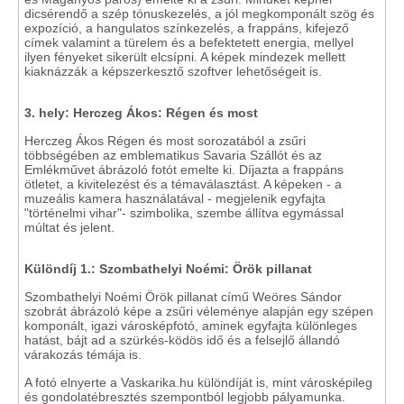
dicsérendő a szép tónuskezelés, a jól megkomponált szög és
expozíció, a hangulatos színkezelés, a frappáns, kifejező
címek valamint a türelem és a befektetett energia, mellyel
ilyen fényeket sikerült elcsípni. A képek mindezek mellett
kiaknázzák a képszerkesztő szoftver lehetőségeit is.
3.
hely: Herczeg Ákos: Régen és most
Herczeg Ákos Régen és most sorozatából a zsűri
többségében az emblematikus Savaria Szállót és az
Emlékművet ábrázoló fotót emelte ki. Díjazta a frappáns
ötletet, a kivitelezést és a témaválasztást. A képeken - a
muzeális kamera használatával - megjelenik egyfajta
"történelmi vihar"- szimbolika, szembe állítva egymással
múltat és jelent.
Különdíj 1.: Szombathelyi Noémi: Örök pillanat
Szombathelyi Noémi Örök pillanat című Weöres Sándor
szobrát ábrázoló képe a zsűri véleménye alapján egy szépen
komponált, igazi városképfotó, aminek egyfajta különleges
hatást, bájt ad a szürkés-ködös idő és a felsejlő állandó
várakozás témája is.
A fotó elnyerte a Vaskarika.hu különdíját is, mint városképileg
és gondolatébresztés szempontból legjobb pályamunka.