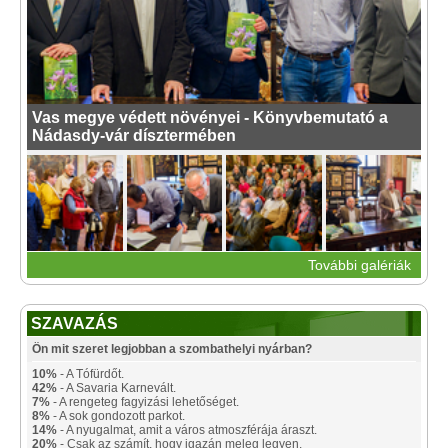
Vas megye védett növényei - Könyvbemutató a
Nádasdy-vár dísztermében
További galériák
SZAVAZÁS
Ön mit szeret legjobban a szombathelyi nyárban?
10%
- A Tófürdőt.
42%
- A Savaria Karnevált.
7%
- A rengeteg fagyizási lehetőséget.
8%
- A sok gondozott parkot.
14%
- A nyugalmat, amit a város atmoszférája áraszt.
20%
- Csak az számít, hogy igazán meleg legyen.