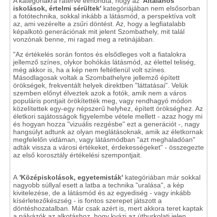
A kategóriákra rátérve elmondta, hogy az
'Általános
iskolások, értelmi sérültek'
kategóriájában nem elsősorban
a fotótechnika, sokkal inkább a látásmód, a perspektíva volt
az, ami
vezérelte a zsűri döntést. Az, hogy a legfiatalabb
képalkotó generációnak mit jelent Szombathely, mit talál
vonzónak benne, mi ragad meg a retinájában.
"Az értékelés során fontos és elsődleges volt a fiatalokra
jellemző színes, olykor bohókás látásmód, az élettel teliség,
még akkor is, ha a kép nem feltétlenül volt színes.
Másodlagosak voltak a Szombathelyre jellemző épített
örökségek, frekventált helyek direktben "láttatásai". Velük
szemben előnyt élveztek azok a fotók, amik nem a város
populáris pontjait örökítették meg, vagy rendhagyó módon
közelítettek egy-egy népszerű helyhez, épített örökséghez. Az
életkori sajátosságok figyelembe vétele mellett - azaz hogy mi
és hogyan hozza "vizuális rezgésbe" ezt a generációt -, nagy
hangsúlyt adtunk az olyan meglátásoknak, amik az életkornak
megfelelőn vidáman, vagy látásmódban "azt meghaladóan"
adták vissza a városi értékeket, érdekességeket" - összegezte
az első korosztály értékelési szempontjait.
A
'Középiskolások, egyetemisták'
kategóriában már sokkal
nagyobb súllyal esett a latba a technika "uralása", a kép
kivitelezése, de a látásmód és az egyediség - vagy inkább
kísérletezőkészség - is fontos szerepet játszott a
döntéshozatalban. Már csak azért is, mert akkora teret kaptak
a pályázók az alkotáshoz, hogy kvázi az útburkolati jelen