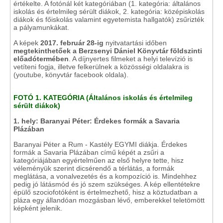
értékelte. A fotónál két kategóriában (1. kategória: általános
iskolás és értelmileg sérült diákok, 2. kategória: középiskolás
diákok és főiskolás valamint egyetemista hallgatók) zsűrizték
a pályamunkákat.
A képek
2017. február 28-ig
nyitvatartási időben
megtekinthetőek a Berzsenyi Dániel Könyvtár földszinti
előadótermében
. A díjnyertes filmeket a helyi televízió is
vetíteni fogja, illetve felkerülnek a közösségi oldalakra is
(youtube, könyvtár facebook oldala).
FOTÓ 1. KATEGÓRIA (Általános iskolás és értelmileg
sérült diákok)
1.
hely: Baranyai Péter: Érdekes formák a Savaria
Plázában
Baranyai Péter a Rum - Kastély EGYMI diákja. Érdekes
formák a Savaria Plázában című képét a zsűri a
kategóriájában egyértelműen az első helyre tette, hisz
véleményük szerint dicsérendő a térlátás, a formák
meglátása, a vonalvezetés és a kompozíció is. Mindehhez
pedig jó látásmód és jó szem szükséges. A kép ellentétekre
épülő szociofotóként is értelmezhető, hisz a köztudatban a
pláza egy állandóan mozgásban lévő, emberekkel teletömött
képként jelenik.