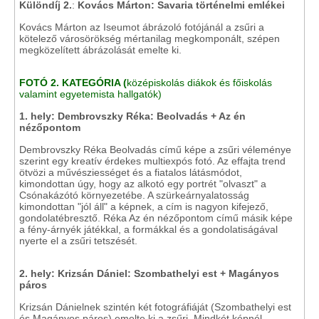
Különdíj 2.
:
Kovács Márton: Savaria történelmi emlékei
Kovács Márton az Iseumot ábrázoló fotójánál a zsűri a
kötelező városörökség mértanilag megkomponált, szépen
megközelített ábrázolását emelte ki.
FOTÓ 2. KATEGÓRIA (
középiskolás diákok és főiskolás
valamint egyetemista hallgatók)
1.
hely: Dembrovszky Réka: Beolvadás + Az én
nézőpontom
Dembrovszky Réka Beolvadás című képe a zsűri véleménye
szerint egy kreatív érdekes multiexpós fotó. Az effajta trend
ötvözi a művésziességet és a fiatalos látásmódot,
kimondottan úgy, hogy az alkotó egy portrét "olvaszt" a
Csónakázótó környezetébe. A szürkeárnyalatosság
kimondottan "jól áll" a képnek, a cím is nagyon kifejező,
gondolatébresztő. Réka Az én nézőpontom című másik képe
a fény-árnyék játékkal, a formákkal és a gondolatiságával
nyerte el a zsűri tetszését.
2.
hely: Krizsán Dániel: Szombathelyi est + Magányos
páros
Krizsán Dánielnek szintén két fotográfiáját (Szombathelyi est
és Magányos páros) emelte ki a zsűri. Mindkét képnél