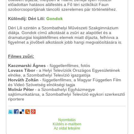
előadottan hatásos aláfestés a Fő téri szökőkút Faun
szoborcsoportjának táncoló szerelemes pár történetéhez.
Különdíj: Déri Lili:
Gondok
Déri Lili szintén a Szombathelyi Művészeti Szakgimnázium
diákja. Gondok című alkotását a zsűri az alapötlet és a
dramaturgiai kisjátékfilmes elemek miatt díjazta, felhívva a
figyelmet a jövőbeli alkotások jobb hangi megvalósítására is.
Filmes zsűri:
Kaczmarski Ágnes
- függetlenfilmes, fotós
Lovass Tibor
- a Helyi Televíziók Országos Egyesületének
elnöke, a Szombathelyi Televízió igazgatója
Horváth Zoltán
- függetlenfilmes, a Magyar Független Film
és Videó Szövetség elnökségi tagja
Molnár Péter
- a Szombathelyi Egyházmegye
sajtómunkatársa, a Szombathelyi Televízió egykori szerkesztő
riportere
Nyomtatás
Küldés e-mailben
Az oldal tetejére