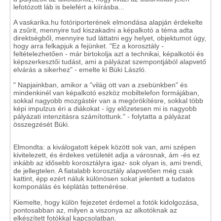
lefotózott láb is belefért a kiírásba...
A vaskarika.hu fotóriporterének elmondása alapján érdekelte
a zsűrit, mennyire tud kiszakadni a képalkotó a téma adta
direktségből, mennyire tud láttatni egy helyet, objektumot úgy,
hogy arra felkapjuk a fejünket. "Ez a korosztály -
feltételezhetően - már birtokolja azt a technikai, képalkotói és
képszerkesztői tudást, ami a pályázat szempontjából alapvető
elvárás a sikerhez" - emelte ki Büki László.
" Napjainkban, amikor a "világ ott van a zsebünkben" és
mindenkinél van képalkotó eszköz mobiltelefon formájában,
sokkal nagyobb mozgástér van a megörökítésre, sokkal több
képi impulzus éri a diákokat - így előzetesen mi is nagyobb
pályázati intenzitásra számítottunk." - folytatta a pályázat
összegzését Büki.
Elmondta: a kiválogatott képek között sok van, ami szépen
kivitelezett, és érdekes vetületét adja a városnak, ám -és ez
inkább az idősebb korosztályra igaz- sok olyan is, ami trendi,
de jellegtelen. A fiatalabb korosztály alapvetően még csak
kattint, épp ezért náluk különösen sokat jelentett a tudatos
komponálás és képlátás tettenérése.
Kiemelte, hogy külön fejezetet érdemel a fotók kidolgozása,
pontosabban az, milyen a viszonya az alkotóknak az
elkészített fotókkal kapcsolatban.