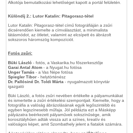
Alkotója bemutatkozási lehetőséget kapott a portál felületén.
Különdíj 2.: Lutor Katalin: Pitagorasz-tétel
Lutor Katalin: Pitagorasz-tétel című fotográfiáján a zsűri
dicsérendően kiemelte a címválasztást, a minimalista
látásmódot, az ötletet, valamint az elcsípett és ábrázolt
sokszoros háromszög kompozíciót.
Fotós zsűri:
Büki László
- fotós, a Vaskarika.hu főszerkesztője
Garai Antal
Atom
- a Nyugat.hu fotósa
Unger Tamás
- a Vas Népe fotósa
Spiegler Tibor
- helytörténész
Dr. Pallósiné Dr. Toldi Márta
- nyugalmazott könyvtár
igazgató
Büki László, a fotós zsűri nevében értékelte a pályamunkákat
és ismertette a zsűri értékelési szempontjait. Kiemelte, hogy a
fotográfia a valóság ábrázolásának egyik legőszintébb és
egyben legszínesebb műfaja. Jól példázta ezt a Másképp
pályázatra beérkezett pályaművek sokszínűsége, amik
korosztályhűen adták vissza azt a színes, kreatív és
valóságos képet, amit Szombathely jelent a fiatalok számára.