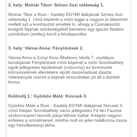
2.
hely: Molnár Tibor: Színes őszi vidámság 1.
Molnár Tibor a Rum - Kastély EGYMI diákjának Színes őszi
vidámság 1. című képénél a zsűri tagjai a nagyon jó látásmód
mellett azt a kontrasztot emelték ki, ahogy a Csónakázótó
kivágott fájának szürkeségéből kiemelve egy igazán fiatalos
szimbólum (smiley) kerül a középpontba.
3.
hely: Várnai Anna: Fénytörések 2.
Várnai Anna a Zrínyi Ilona Általános Iskola 7. osztályos
tanulójának Fénytörések című képénél a zsűri Szombathely
egyik jellegzetes épületének (víztorony) és természeti
környezetének ellentétére épülő összehatását díjazta.
Véleményük szerint a képnek kimondottan jól áll a döntött
forma.
Különdíj 1.:
Györkös Máté: Kincsek 3.
Györkös Máté
a Rum - Kastély EGYMI diákjának Kincsek 3.
című fotóján Szombathely város jellegzetes Fő téri Faunok
szoborcsoport táncoló párja látható háttal. A képen nagyon
érdekes a színátmenet, mintha múlt és jelen találkozna össze
egy fotóvillanásnyi időre.