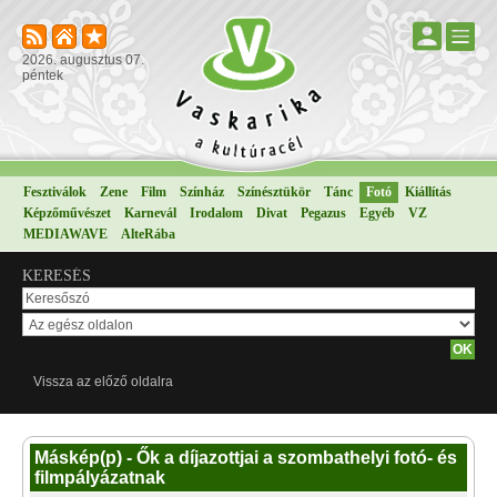
2026. augusztus 07.
péntek
Fesztiválok
Zene
Film
Színház
Színésztükör
Tánc
Fotó
Kiállítás
Képzőművészet
Karnevál
Irodalom
Divat
Pegazus
Egyéb
VZ
MEDIAWAVE
AlteRába
KERESÉS
Vissza az előző oldalra
Máskép(p) - Ők a díjazottjai a szombathelyi fotó- és
filmpályázatnak