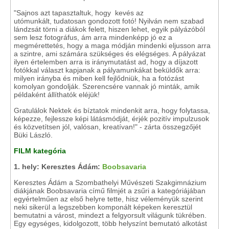
"Sajnos azt tapasztaltuk, hogy kevés az
utómunkált, tudatosan gondozott fotó! Nyilván nem szabad
lándzsát törni a diákok felett, hiszen lehet, egyik pályázóból
sem lesz fotográfus, ám arra mindenképp jó ez a
megmérettetés, hogy a maga módján mindenki eljusson arra
a szintre, ami számára szükséges és elégséges. A pályázat
ilyen értelemben arra is iránymutatást ad, hogy a díjazott
fotókkal választ kapjanak a pályamunkákat beküldők arra:
milyen irányba és miben kell fejlődniük, ha a fotózást
komolyan gondolják. Szerencsére vannak jó minták, amik
példaként állíthatók eléjük!
Gratulálok Nektek és bíztatok mindenkit arra, hogy folytassa,
képezze, fejlessze képi látásmódját, érjék pozitív impulzusok
és közvetítsen jól, valósan, kreatívan!" - zárta összegzőjét
Büki László.
FILM kategória
1.
hely: Keresztes Ádám:
Boobsavaria
Keresztes Ádám a Szombathelyi Művészeti Szakgimnázium
diákjának Boobsavaria című filmjét
a zsűri a kategóriájában
egyértelműen az első helyre tette, hisz véleményük szerint
neki sikerül a legszebben komponált képeken keresztül
bemutatni a várost, mindezt a felgyorsult világunk tükrében.
Egy egységes, kidolgozott, több helyszínt bemutató alkotást