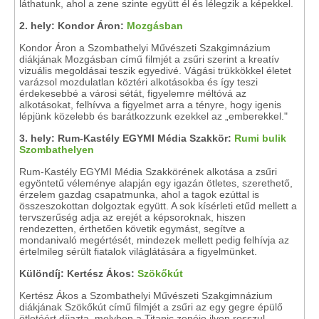
láthatunk, ahol a zene szinte együtt él és lélegzik a képekkel.
2.
hely: Kondor Áron:
Mozgásban
Kondor Áron a Szombathelyi Művészeti Szakgimnázium
diákjának Mozgásban című filmjét a zsűri szerint a kreatív
vizuális megoldásai teszik egyedivé. Vágási trükkökkel életet
varázsol mozdulatlan köztéri alkotásokba és így teszi
érdekesebbé a városi sétát, figyelemre méltóvá az
alkotásokat, felhívva a figyelmet arra a tényre, hogy igenis
lépjünk közelebb és barátkozzunk ezekkel az „emberekkel."
3.
hely: Rum-Kastély EGYMI Média Szakkör:
Rumi bulik
Szombathelyen
Rum-Kastély EGYMI Média Szakkörének alkotása a zsűri
egyöntetű véleménye alapján egy igazán ötletes, szerethető,
érzelem gazdag csapatmunka, ahol a tagok ezúttal is
összeszokottan dolgoztak együtt. A sok kísérleti etűd mellett a
tervszerűség adja az erejét a képsoroknak, hiszen
rendezetten, érthetően követik egymást, segítve a
mondanivaló megértését, mindezek mellett pedig felhívja az
értelmileg sérült fiatalok világlátására a figyelmünket.
Különdíj: Kertész Ákos:
Szökőkút
Kertész Ákos a Szombathelyi Művészeti Szakgimnázium
diákjának Szökőkút című filmjét a zsűri az egy gegre épülő
ötletéért díjazta, melyben a Titanic zenéje ilyen rosszul