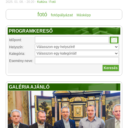
2025. 01. 08. - 20:20 -
Kultúra
/
Fotó
fotó
fotópályázat
Másképp
PROGRAMKERESŐ
Időpont:
Helyszín:
Kategória:
Esemény neve:
GALÉRIA AJÁNLÓ