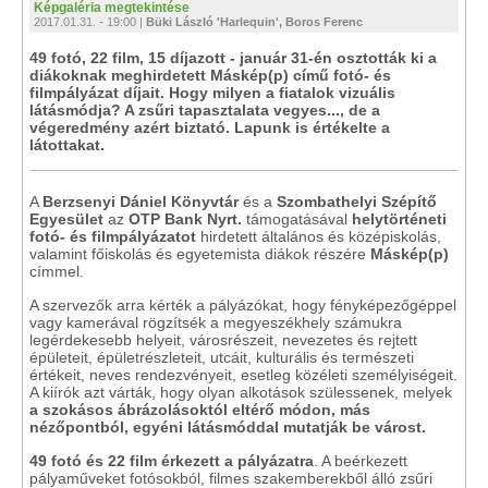
Képgaléria megtekintése
2017.01.31. - 19:00 |
Büki László 'Harlequin', Boros Ferenc
49 fotó, 22 film, 15 díjazott - január 31-én osztották ki a
diákoknak meghirdetett Máskép(p) című fotó- és
filmpályázat díjait. Hogy milyen a fiatalok vizuális
látásmódja? A zsűri tapasztalata vegyes..., de a
végeredmény azért biztató. Lapunk is értékelte a
látottakat.
A
Berzsenyi Dániel Könyvtár
és a
Szombathelyi Szépítő
Egyesület
az
OTP Bank
Nyrt.
támogatásával
helytörténeti
fotó- és filmpályázatot
hirdetett általános és középiskolás,
valamint főiskolás és egyetemista diákok részére
Máskép(p)
címmel.
A szervezők arra kérték a pályázókat, hogy fényképezőgéppel
vagy kamerával rögzítsék a megyeszékhely számukra
legérdekesebb helyeit, városrészeit, nevezetes és rejtett
épületeit, épületrészleteit, utcáit, kulturális és természeti
értékeit, neves rendezvényeit, esetleg közéleti személyiségeit.
A kiírók azt várták, hogy olyan alkotások szülessenek, melyek
a szokásos ábrázolásoktól eltérő módon, más
nézőpontból, egyéni látásmóddal mutatják be várost.
49 fotó és 22 film érkezett a pályázatra
. A beérkezett
pályaműveket fotósokból, filmes szakemberekből álló zsűri