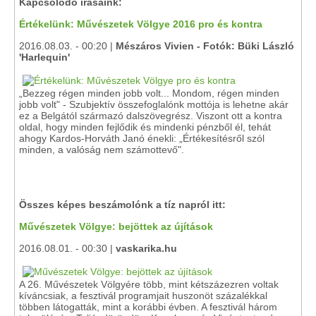
Kapcsolódó írásaink:
Értékelünk: Művészetek Völgye 2016 pro és kontra
2016.08.03. - 00:20 |
Mészáros Vivien - Fotók: Büki László
'Harlequin'
„Bezzeg régen minden jobb volt... Mondom, régen minden
jobb volt" - Szubjektív összefoglalónk mottója is lehetne akár
ez a Belgától származó dalszövegrész. Viszont ott a kontra
oldal, hogy minden fejlődik és mindenki pénzből él, tehát
ahogy Kardos-Horváth Janó énekli: „Értékesítésről szól
minden, a valóság nem számottevő".
Összes képes beszámolónk a tíz napról itt:
Művészetek Völgye: bejöttek az újítások
2016.08.01. - 00:30 |
vaskarika.hu
A 26. Művészetek Völgyére több, mint kétszázezren voltak
kíváncsiak, a fesztivál programjait huszonöt százalékkal
többen látogatták, mint a korábbi évben. A fesztivál három