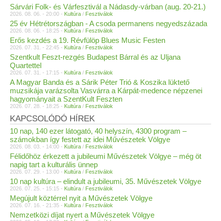
Sárvári Folk- és Várfesztivál a Nádasdy-várban (aug. 20-21.)
2026. 08. 06. - 20:00 -
Kultúra
/
Fesztiválok
25 év Hétrétországban - A csoda permanens negyedszázada
2026. 08. 06. - 18:25 -
Kultúra
/
Fesztiválok
Erős kezdés a 19. Révfülöp Blues Music Festen
2026. 07. 31. - 22:45 -
Kultúra
/
Fesztiválok
Szentkult Feszt-rezgés Budapest Bárral és az Uljana
Quartettel
2026. 07. 31. - 17:15 -
Kultúra
/
Fesztiválok
A Magyar Banda és a Sárik Péter Trió & Koszika lüktető
muzsikája varázsolta Vasvárra a Kárpát-medence népzenei
hagyományait a SzentKult Feszten
2026. 07. 28. - 18:25 -
Kultúra
/
Fesztiválok
KAPCSOLÓDÓ HÍREK
10 nap, 140 ezer látogató, 40 helyszín, 4300 program –
számokban így festett az idei Művészetek Völgye
2026. 08. 03. - 14:00 -
Kultúra
/
Fesztiválok
Félidőhöz érkezett a jubileumi Művészetek Völgye – még öt
napig tart a kulturális ünnep
2026. 07. 29. - 13:00 -
Kultúra
/
Fesztiválok
10 nap kultúra – elindult a jubileumi, 35. Művészetek Völgye
2026. 07. 25. - 15:15 -
Kultúra
/
Fesztiválok
Megújult köztérrel nyit a Művészetek Völgye
2026. 07. 16. - 21:35 -
Kultúra
/
Fesztiválok
Nemzetközi díjat nyert a Művészetek Völgye