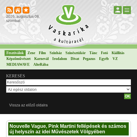
2026. augusztus 08.
szombat
Fesztiválok
Zene
Film
Színház
Színésztükör
Tánc
Fotó
Kiállítás
Képzőművészet
Karnevál
Irodalom
Divat
Pegazus
Egyéb
VZ
MEDIAWAVE
AlteRába
KERESÉS
Vissza az előző oldalra
Nouvelle Vague, Pink Martini fellépések és számos
új helyszín az idei Művészetek Völgyében