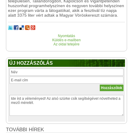
településén, Taliándörögdön, Kapolcson és Vigántpetenden
huszonhat programhelyszínen és negyven további helyszínen
ezer program várta a látogatókat, akik a fesztivál tíz napja
alatt 3375 liter vért adtak a Magyar Vöröskereszt számára.
Nyomtatás
Küldés e-mailben
Az oldal tetejére
ÚJ HOZZÁSZÓLÁS
TOVÁBBI HÍREK