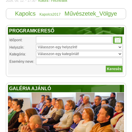
2026. 05. 12. - 17:30 -
Kultúra
/
Fesztiválok
Kapolcs
Művészetek_Völgye
Kapolcs2017
PROGRAMKERESŐ
Időpont:
Helyszín:
Kategória:
Esemény neve:
GALÉRIA AJÁNLÓ