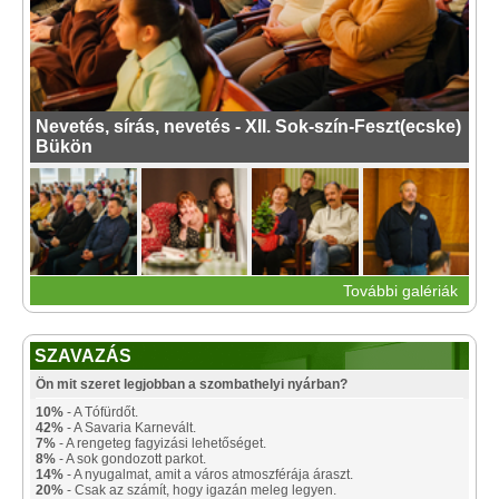
Nevetés, sírás, nevetés - XII. Sok-szín-Feszt(ecske)
Bükön
További galériák
SZAVAZÁS
Ön mit szeret legjobban a szombathelyi nyárban?
10%
- A Tófürdőt.
42%
- A Savaria Karnevált.
7%
- A rengeteg fagyizási lehetőséget.
8%
- A sok gondozott parkot.
14%
- A nyugalmat, amit a város atmoszférája áraszt.
20%
- Csak az számít, hogy igazán meleg legyen.