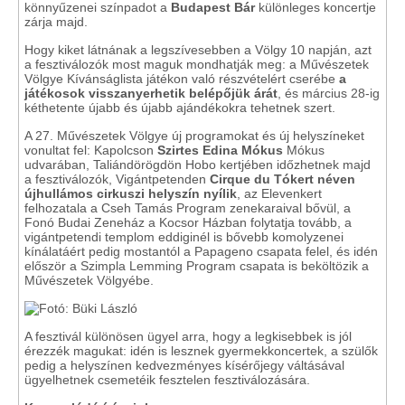
könnyűzenei színpadot a
Budapest Bár
különleges koncertje
zárja majd.
Hogy kiket látnának a legszívesebben a Völgy 10 napján, azt
a fesztiválozók most maguk mondhatják meg: a Művészetek
Völgye Kívánságlista játékon való részvételért cserébe
a
játékosok visszanyerhetik belépőjük árát
, és március 28-ig
kéthetente újabb és újabb ajándékokra tehetnek szert.
A 27. Művészetek Völgye új programokat és új helyszíneket
vonultat fel: Kapolcson
Szirtes Edina Mókus
Mókus
udvarában, Taliándörögdön Hobo kertjében időzhetnek majd
a fesztiválozók, Vigántpetenden
Cirque du Tókert néven
újhullámos cirkuszi helyszín nyílik
, az Elevenkert
felhozatala a Cseh Tamás Program zenekaraival bővül, a
Fonó Budai Zeneház a Kocsor Házban folytatja tovább, a
vigántpetendi templom eddiginél is bővebb komolyzenei
kínálatáért pedig mostantól a Papageno csapata felel, és idén
először a Szimpla Lemming Program csapata is beköltözik a
Művészetek Völgyébe.
A fesztivál különösen ügyel arra, hogy a legkisebbek is jól
érezzék magukat: idén is lesznek gyermekkoncertek, a szülők
pedig a helyszínen kedvezményes kísérőjegy váltásával
ügyelhetnek csemetéik fesztelen fesztiválozására.