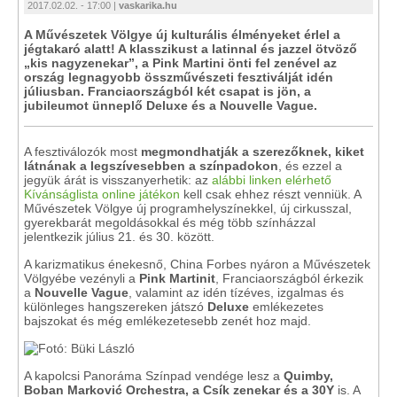
2017.02.02. - 17:00 |
vaskarika.hu
A Művészetek Völgye új kulturális élményeket érlel a
jégtakaró alatt! A klasszikust a latinnal és jazzel ötvöző
„kis nagyzenekar”, a Pink Martini önti fel zenével az
ország legnagyobb összművészeti fesztiválját idén
júliusban. Franciaországból két csapat is jön, a
jubileumot ünneplő Deluxe és a Nouvelle Vague.
A fesztiválozók most
megmondhatják a szerezőknek, kiket
látnának a legszívesebben a színpadokon
, és ezzel a
jegyük árát is visszanyerhetik: az
alábbi linken elérhető
Kívánságlista online játékon
kell csak ehhez részt venniük. A
Művészetek Völgye új programhelyszínekkel, új cirkusszal,
gyerekbarát megoldásokkal és még több színházzal
jelentkezik július 21. és 30. között.
A karizmatikus énekesnő, China Forbes nyáron a Művészetek
Völgyébe vezényli a
Pink Martinit
, Franciaországból érkezik
a
Nouvelle Vague
, valamint az idén tízéves, izgalmas és
különleges hangszereken játszó
Deluxe
emlékezetes
bajszokat és még emlékezetesebb zenét hoz majd.
A kapolcsi Panoráma Színpad vendége lesz a
Quimby,
Boban Marković Orchestra, a Csík zenekar és a 30Y
is. A