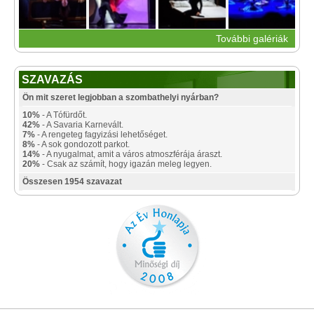
További galériák
SZAVAZÁS
Ön mit szeret legjobban a szombathelyi nyárban?
10%
- A Tófürdőt.
42%
- A Savaria Karnevált.
7%
- A rengeteg fagyizási lehetőséget.
8%
- A sok gondozott parkot.
14%
- A nyugalmat, amit a város atmoszférája áraszt.
20%
- Csak az számít, hogy igazán meleg legyen.
Összesen 1954 szavazat