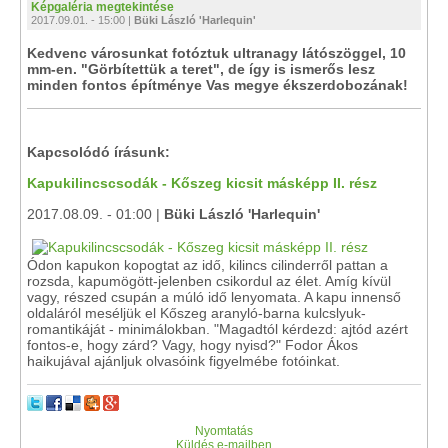
Képgaléria megtekintése
2017.09.01. - 15:00 |
Büki László 'Harlequin'
Kedvenc városunkat fotóztuk ultranagy látószöggel, 10
mm-en. "Görbítettük a teret", de így is ismerős lesz
minden fontos építménye Vas megye ékszerdobozának!
Kapcsolódó írásunk:
Kapukilincscsodák - Kőszeg kicsit másképp II. rész
2017.08.09. - 01:00 |
Büki László 'Harlequin'
Ódon kapukon kopogtat az idő, kilincs cilinderről pattan a
rozsda, kapumögött-jelenben csikordul az élet. Amíg kívül
vagy, részed csupán a múló idő lenyomata. A kapu innenső
oldaláról meséljük el Kőszeg aranyló-barna kulcslyuk-
romantikáját - minimálokban. "Magadtól kérdezd: ajtód azért
fontos-e, hogy zárd? Vagy, hogy nyisd?" Fodor Ákos
haikujával ajánljuk olvasóink figyelmébe fotóinkat.
Nyomtatás
Küldés e-mailben