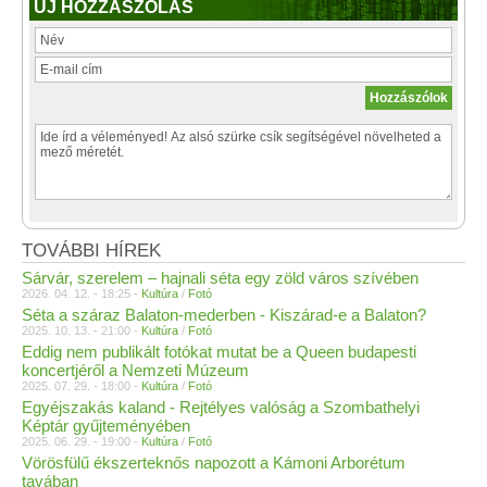
ÚJ HOZZÁSZÓLÁS
TOVÁBBI HÍREK
Sárvár, szerelem – hajnali séta egy zöld város szívében
2026. 04. 12. - 18:25 -
Kultúra
/
Fotó
Séta a száraz Balaton-mederben - Kiszárad-e a Balaton?
2025. 10. 13. - 21:00 -
Kultúra
/
Fotó
Eddig nem publikált fotókat mutat be a Queen budapesti
koncertjéről a Nemzeti Múzeum
2025. 07. 29. - 18:00 -
Kultúra
/
Fotó
Egyéjszakás kaland - Rejtélyes valóság a Szombathelyi
Képtár gyűjteményében
2025. 06. 29. - 19:00 -
Kultúra
/
Fotó
Vörösfülű ékszerteknős napozott a Kámoni Arborétum
tavában