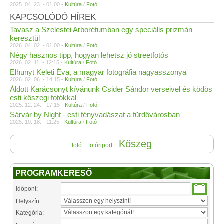
2025. 04. 23. - 01:00 -
Kultúra
/
Fotó
KAPCSOLÓDÓ HÍREK
Tavasz a Szelestei Arborétumban egy speciális prizmán
keresztül
2026. 04. 02. - 01:00 -
Kultúra
/
Fotó
Négy hasznos tipp, hogyan lehetsz jó streetfotós
2026. 02. 11. - 12:15 -
Kultúra
/
Fotó
Elhunyt Keleti Éva, a magyar fotográfia nagyasszonya
2026. 02. 06. - 14:15 -
Kultúra
/
Fotó
Áldott Karácsonyt kívánunk Csider Sándor verseivel és ködös
esti kőszegi fotókkal
2025. 12. 24. - 17:15 -
Kultúra
/
Fotó
Sárvár by Night - esti fényvadászat a fürdővárosban
2025. 10. 18. - 11:25 -
Kultúra
/
Fotó
Kőszeg
fotó
fotóriport
PROGRAMKERESŐ
Időpont:
Helyszín:
Kategória: