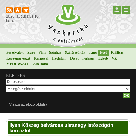
2026. augusztus 10.
hétfő
Fesztiválok
Zene
Film
Színház
Színésztükör
Tánc
Fotó
Kiállítás
Képzőművészet
Karnevál
Irodalom
Divat
Pegazus
Egyéb
VZ
MEDIAWAVE
AlteRába
KERESÉS
Vissza az előző oldalra
Ilyen Kőszeg belvárosa ultranagy látószögön
keresztül