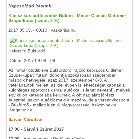
Kapcsolódó írásunk:
Klasszikus autócsodák Bükön - Mister Classic Oldtimer
Szuperkupa (szept. 8-9.)
2017.09.05. - 00:10 | vaskarika.hu
Helyszín: Bükfürdő
Dátum: 2017.09.08 - 09.
Az immár ötödik éve Bükfürdőről rajtoló kétnapos Oldtimer
Szuperkupa® futam időpontja szokásosan szeptember
második hétvégéje, azaz 2017. szeptember 8-9. A
veteránautók mellett, az idei évben is lehetőséget kapnak a
különleges sportkocsik (mai autókkal is lehet nevezni), melyek
egy külön kategóriába kerülnek. A két nap alatt jórészt
Ausztriai utakon autózik majd a mezőny, de a versenyközpont
- Bükfürdő - mellett idén új Magyarországi helyszínekre
látogatunk el.
Sárvár, Várudvar
17.00 - Sárvári Szüret 2017
17.00 -
Hagyományos Portékák Vására