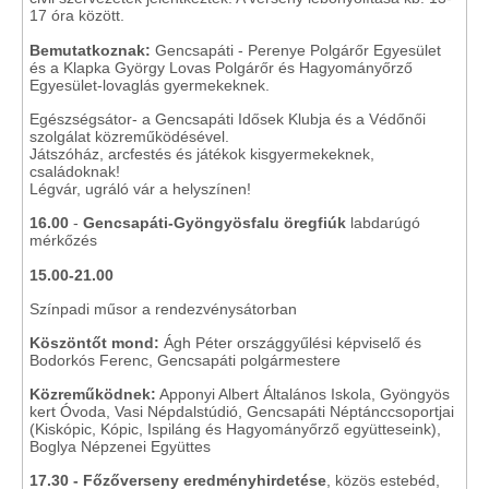
17 óra között.
Bemutatkoznak:
Gencsapáti - Perenye Polgárőr Egyesület
és a Klapka György Lovas Polgárőr és Hagyományőrző
Egyesület-lovaglás gyermekeknek.
Egészségsátor- a Gencsapáti Idősek Klubja és a Védőnői
szolgálat közreműködésével.
Játszóház, arcfestés és játékok kisgyermekeknek,
családoknak!
Légvár, ugráló vár a helyszínen!
16.00
-
Gencsapáti-Gyöngyösfalu öregfiúk
labdarúgó
mérkőzés
15.00-21.00
Színpadi műsor a rendezvénysátorban
Köszöntőt mond:
Ágh Péter országgyűlési képviselő és
Bodorkós Ferenc, Gencsapáti polgármestere
Közreműködnek:
Apponyi Albert Általános Iskola, Gyöngyös
kert Óvoda, Vasi Népdalstúdió, Gencsapáti Néptánccsoportjai
(Kiskópic, Kópic, Ispiláng és Hagyományőrző együtteseink),
Boglya Népzenei Együttes
17.30 - Főzőverseny eredményhirdetése
, közös estebéd,