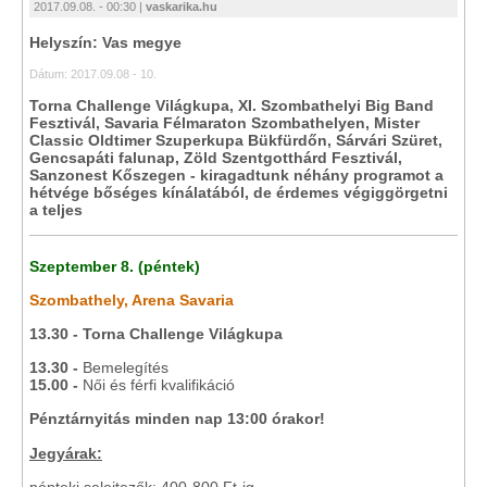
2017.09.08. - 00:30 |
vaskarika.hu
Helyszín: Vas megye
Dátum: 2017.09.08 - 10.
Torna Challenge Világkupa, XI. Szombathelyi Big Band
Fesztivál, Savaria Félmaraton Szombathelyen, Mister
Classic Oldtimer Szuperkupa Bükfürdőn, Sárvári Szüret,
Gencsapáti falunap, Zöld Szentgotthárd Fesztivál,
Sanzonest Kőszegen - kiragadtunk néhány programot a
hétvége bőséges kínálatából, de érdemes végiggörgetni
a teljes
Szeptember 8. (péntek)
Szombathely, Arena Savaria
13.30 - Torna Challenge Világkupa
13.30 -
Bemelegítés
15.00 -
Női és férfi kvalifikáció
Pénztárnyitás minden nap 13:00 órakor!
Jegyárak: