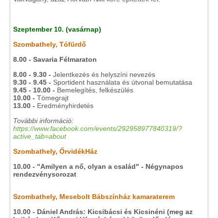
Szeptember 10. (vasárnap)
Szombathely, Tófürdő
8.00 - Savaria Félmaraton
8.00 - 9.30 -
Jelentkezés és helyszíni nevezés
9.30 - 9.45 -
Sportident használata és útvonal bemutatása
9.45 - 10.00 -
Bemelegítés, felkészülés
10.00 -
Tömegrajt
13.00 -
Eredményhirdetés
További információ:
https://www.facebook.com/events/292958977840319/?
active_tab=about
Szombathely, ŐrvidékHáz
10.00 - "Amilyen a nő, olyan a család" - Négynapos
rendezvénysorozat
Szombathely, Mesebolt Bábszínház kamaraterem
10.00 - Dániel András: Kicsibácsi és Kicsinéni (meg az