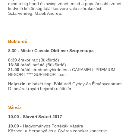
mind a big band és swing zenét, mind a populárisabb zenét
kedvelő közönség talál kedvére való szórakozást.
Sztárvendég: Malek Andrea.
Bükfürdő
8.30 - Mister Classic Oldtimer Szuperkupa
8:30
órakor rajt (Bükfürdő)
16:30
órától befutó (Bükfürdő)
21:00
órától eredményhirdetés a CARAMELL PREMIUM
RESORT **** SUPERIOR -ban
Helyszín
: mindkét nap: Bükfürdő Gyógy-és Élménycentrum
D. bejárat (nyári bejárat) előtti tér
Sárvár
10.00 - Sárvári Szüret 2017
10.00 -
Hagyományos Portékák Vására
Közben: a Herpenyő és a Gyéres zenekar koncertje