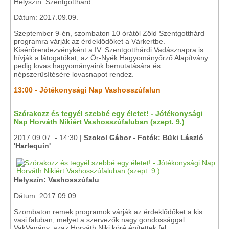
Helyszín: Szentgotthárd
Dátum: 2017.09.09.
Szeptember 9-én, szombaton 10 órától Zöld Szentgotthárd
programra várják az érdeklődőket a Várkertbe.
Kísérőrendezvényként a IV. Szentgotthárdi Vadásznapra is
hívják a látogatókat, az Őr-Nyék Hagyományőrző Alapítvány
pedig lovas hagyományaink bemutatására és
népszerűsítésére lovasnapot rendez.
13:00 - Jótékonysági Nap Vashosszúfalun
Szórakozz és tegyél szebbé egy életet! - Jótékonysági
Nap Horváth Nikiért Vashosszúfaluban (szept. 9.)
2017.09.07. - 14:30 |
Szokol Gábor - Fotók: Büki László
'Harlequin'
Helyszín: Vashosszúfalu
Dátum: 2017.09.09.
Szombaton remek programok várják az érdeklődőket a kis
vasi faluban, melyet a szervezők nagy gondossággal
VakVagány, azaz Horváth Niki köré építettek fel.