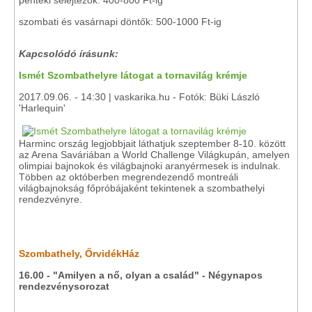
pénteki selejtezők: 400-800 Ft-ig
szombati és vasárnapi döntők: 500-1000 Ft-ig
Kapcsolódó írásunk:
Ismét Szombathelyre látogat a tornavilág krémje
2017.09.06. - 14:30 | vaskarika.hu - Fotók: Büki László
'Harlequin'
Harminc ország legjobbjait láthatjuk szeptember 8-10. között
az Arena Saváriában a World Challenge Világkupán, amelyen
olimpiai bajnokok és világbajnoki aranyérmesek is indulnak.
Többen az októberben megrendezendő montreáli
világbajnokság főpróbájaként tekintenek a szombathelyi
rendezvényre.
Szombathely, ŐrvidékHáz
16.00 - "Amilyen a nő, olyan a család" - Négynapos
rendezvénysorozat