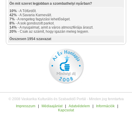
Ön mit szeret legjobban a szombathelyi nyárban?
10%
- A Tófürdőt.
42%
- A Savaria Karnevált.
7%
- A rengeteg fagyizási lehetőséget.
8%
- A sok gondozott parkot.
14%
- A nyugalmat, amit a város atmoszférája áraszt.
20%
- Csak az számít, hogy igazán meleg legyen.
Összesen 1954 szavazat
© 2008 Vaskarika Kulturális és Szabadidő Portál - Minden jog fenntartva
Impresszum
|
Médiaajánlat
|
Adatvédelem
|
Információk
|
Kapcsolat