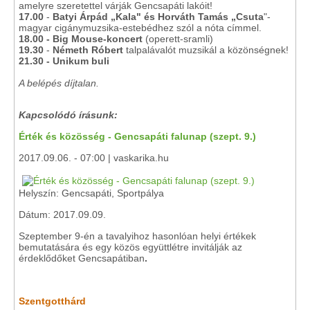
amelyre szeretettel várják Gencsapáti lakóit!
17.00
-
Batyi Árpád „Kala" és Horváth Tamás „Csuta
"-
magyar cigánymuzsika-estebédhez szól a nóta címmel.
18.00
- Big Mouse-koncert
(operett-sramli)
19.30
-
Németh Róbert
talpalávalót muzsikál a közönségnek!
21.30 - Unikum buli
A belépés díjtalan.
Kapcsolódó írásunk:
Érték és közösség - Gencsapáti falunap (szept. 9.)
2017.09.06. - 07:00 | vaskarika.hu
Helyszín: Gencsapáti, Sportpálya
Dátum: 2017.09.09.
Szeptember 9-én a tavalyihoz hasonlóan helyi értékek
bemutatására és egy közös együttlétre invitálják az
érdeklődőket Gencsapátiban
.
Szentgotthárd