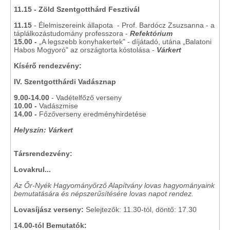
11.15 - Zöld Szentgotthárd Fesztivál
11.15
- Élelmiszereink állapota - Prof. Bardócz Zsuzsanna - a
táplálkozástudomány professzora -
Refektórium
15.00 -
„A legszebb konyhakertek" - díjátadó, utána „Balatoni
Habos Mogyoró" az országtorta kóstolása -
Várkert
Kísérő rendezvény:
IV. Szentgotthárdi Vadásznap
9.00-14.00
- Vadételfőző verseny
10.00 -
Vadászmise
14.00 -
Főzőverseny eredményhirdetése
Helyszín: Várkert
Társrendezvény:
Lovakrul...
Az Őr-Nyék Hagyományőrző Alapítvány lovas hagyományaink
bemutatására és népszerűsítésére lovas napot rendez.
Lovasíjász verseny:
Selejtezők: 11.30-tól, döntő: 17.30
14.00-tól Bemutatók: