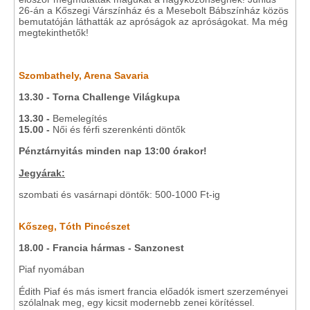
26-án a Kőszegi Várszínház és a Mesebolt Bábszínház közös
bemutatóján láthatták az apróságok az apróságokat. Ma még
megtekinthetők!
Szombathely, Arena Savaria
13.30 - Torna Challenge Világkupa
13.30 -
Bemelegítés
15.00 -
Női és férfi szerenkénti döntők
Pénztárnyitás minden nap 13:00 órakor!
Jegyárak:
szombati és vasárnapi döntők: 500-1000 Ft-ig
Kőszeg, Tóth Pincészet
18.00 - Francia hármas - Sanzonest
Piaf nyomában
Édith Piaf és más ismert francia előadók ismert szerzeményei
szólalnak meg, egy kicsit modernebb zenei körítéssel.