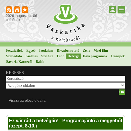
2026. augusztus 06.
csütörtök
Fesztiválok
Egyéb
Irodalom
Divatbemutató
Zene
Mozi-film
Szabadidő
Kiállítás
Színház
Tánc
Hétvége
Havi programok
Ünnepek
Savaria Karnevál
Bálok
KERESÉS
Vissza az előző oldalra
Ez vár rád a hétvégén! - Programajánló a megyéből
(szept. 8-10.)