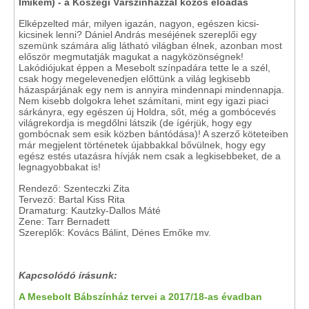
Imikém) - a Kőszegi Várszínházzal közös előadás
Elképzelted már, milyen igazán, nagyon, egészen kicsi-
kicsinek lenni? Dániel András meséjének szereplői egy
szemünk számára alig látható világban élnek, azonban most
először megmutatják magukat a nagyközönségnek!
Lakódiójukat éppen a Mesebolt színpadára tette le a szél,
csak hogy megelevenedjen előttünk a világ legkisebb
házaspárjának egy nem is annyira mindennapi mindennapja.
Nem kisebb dolgokra lehet számítani, mint egy igazi piaci
sárkányra, egy egészen új Holdra, sőt, még a gombócevés
világrekordja is megdőlni látszik (de ígérjük, hogy egy
gombócnak sem esik közben bántódása)! A szerző köteteiben
már megjelent történetek újabbakkal bővülnek, hogy egy
egész estés utazásra hívják nem csak a legkisebbeket, de a
legnagyobbakat is!
Rendező: Szenteczki Zita
Tervező: Bartal Kiss Rita
Dramaturg: Kautzky-Dallos Máté
Zene: Tarr Bernadett
Szereplők: Kovács Bálint, Dénes Emőke mv.
Kapcsolódó írásunk:
A Mesebolt Bábszínház tervei a 2017/18-as évadban