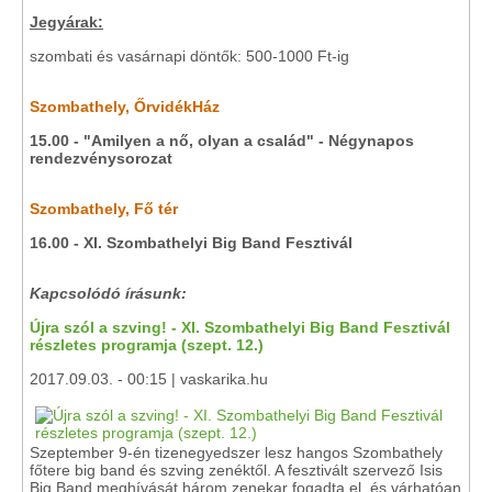
Jegyárak:
szombati és vasárnapi döntők: 500-1000 Ft-ig
Szombathely, ŐrvidékHáz
15.00 - "Amilyen a nő, olyan a család" - Négynapos
rendezvénysorozat
Szombathely, Fő tér
16.00 - XI. Szombathelyi Big Band Fesztivál
Kapcsolódó írásunk:
Újra szól a szving! - XI. Szombathelyi Big Band Fesztivál
részletes programja (szept. 12.)
2017.09.03. - 00:15 | vaskarika.hu
Szeptember 9-én tizenegyedszer lesz hangos Szombathely
főtere big band és szving zenéktől. A fesztivált szervező Isis
Big Band meghívását három zenekar fogadta el, és várhatóan