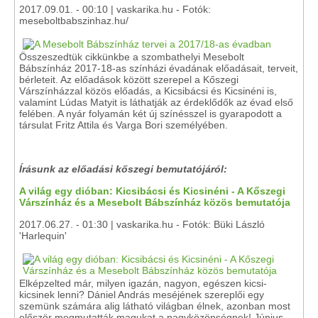
2017.09.01. - 00:10 | vaskarika.hu - Fotók:
meseboltbabszinhaz.hu/
Összeszedtük cikkünkbe a szombathelyi Mesebolt
Bábszínház 2017-18-as színházi évadának előadásait, terveit,
bérleteit. Az előadások között szerepel a Kőszegi
Várszínházzal közös előadás, a Kicsibácsi és Kicsinéni is,
valamint Lúdas Matyit is láthatják az érdeklődők az évad első
felében. A nyár folyamán két új színésszel is gyarapodott a
társulat Fritz Attila és Varga Bori személyében.
Írásunk az előadási kőszegi bemutatójáról:
A világ egy dióban: Kicsibácsi és Kicsinéni - A Kőszegi
Várszínház és a Mesebolt Bábszínház közös bemutatója
2017.06.27. - 01:30 | vaskarika.hu - Fotók: Büki László
'Harlequin'
Elképzelted már, milyen igazán, nagyon, egészen kicsi-
kicsinek lenni? Dániel András meséjének szereplői egy
szemünk számára alig látható világban élnek, azonban most
először megmutatták magukat a nagyközönségnek! Június