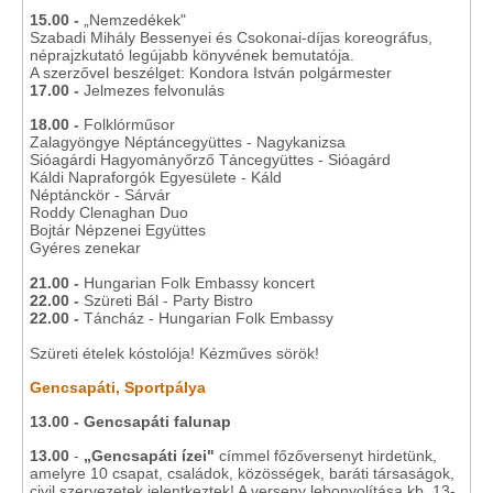
15.00 -
„Nemzedékek"
Szabadi Mihály Bessenyei és Csokonai-díjas koreográfus,
néprajzkutató legújabb könyvének bemutatója.
A szerzővel beszélget: Kondora István polgármester
17.00 -
Jelmezes felvonulás
18.00 -
Folklórműsor
Zalagyöngye Néptáncegyüttes - Nagykanizsa
Sióagárdi Hagyományőrző Táncegyüttes - Sióagárd
Káldi Napraforgók Egyesülete - Káld
Néptánckör - Sárvár
Roddy Clenaghan Duo
Bojtár Népzenei Együttes
Gyéres zenekar
21.00 -
Hungarian Folk Embassy koncert
22.00 -
Szüreti Bál - Party Bistro
22.00 -
Táncház - Hungarian Folk Embassy
Szüreti ételek kóstolója! Kézműves sörök!
Gencsapáti, Sportpálya
13.00 - Gencsapáti falunap
13.00
-
„Gencsapáti ízei"
címmel főzőversenyt hirdetünk,
amelyre 10 csapat, családok, közösségek, baráti társaságok,
civil szervezetek jelentkeztek! A verseny lebonyolítása kb. 13-