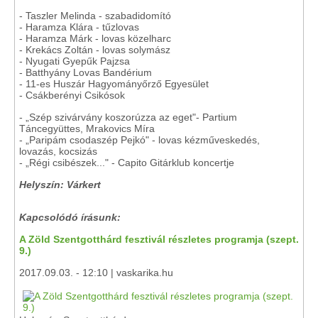
- Taszler Melinda - szabadidomító
- Haramza Klára - tűzlovas
- Haramza Márk - lovas közelharc
- Krekács Zoltán - lovas solymász
- Nyugati Gyepűk Pajzsa
- Batthyány Lovas Bandérium
- 11-es Huszár Hagyományőrző Egyesület
- Csákberényi Csikósok
- „Szép szivárvány koszorúzza az eget"- Partium
Táncegyüttes, Mrakovics Míra
- „Paripám csodaszép Pejkó" - lovas kézműveskedés,
lovazás, kocsizás
- „Régi csibészek..." - Capito Gitárklub koncertje
Helyszín: Várkert
Kapcsolódó írásunk:
A Zöld Szentgotthárd fesztivál részletes programja (szept.
9.)
2017.09.03. - 12:10 | vaskarika.hu