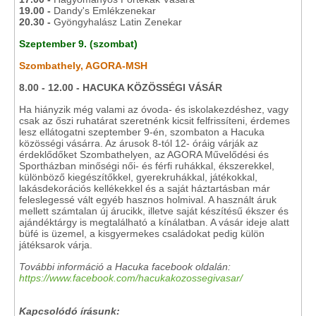
19.00 -
Dandy's Emlékzenekar
20.30 -
Gyöngyhalász Latin Zenekar
Szeptember 9. (szombat)
Szombathely, AGORA-MSH
8.00 - 12.00 - HACUKA KÖZÖSSÉGI VÁSÁR
Ha hiányzik még valami az óvoda- és iskolakezdéshez, vagy
csak az őszi ruhatárat szeretnénk kicsit felfrissíteni, érdemes
lesz ellátogatni szeptember 9-én, szombaton a Hacuka
közösségi vásárra. Az árusok 8-tól 12- óráig várják az
érdeklődőket Szombathelyen, az AGORA Művelődési és
Sportházban minőségi női- és férfi ruhákkal, ékszerekkel,
különböző kiegészítőkkel, gyerekruhákkal, játékokkal,
lakásdekorációs kellékekkel és a saját háztartásban már
feleslegessé vált egyéb hasznos holmival. A használt áruk
mellett számtalan új árucikk, illetve saját készítésű ékszer és
ajándéktárgy is megtalálható a kínálatban. A vásár ideje alatt
büfé is üzemel, a kisgyermekes családokat pedig külön
játéksarok várja.
További információ a Hacuka facebook oldalán:
https://www.facebook.com/hacukakozossegivasar/
Kapcsolódó írásunk: