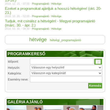
15-16.)
2018. 12. 15. - 07:00 -
Programajánló
/
Hétvége
Ezeket a programokat ajánljuk a hosszú hétvégére! (okt. 20-
23.)
2018. 10. 20. - 02:00 -
Programajánló
/
Hétvége
Tudjuk, mit csinálsz a hétvégén! - Megyei programajánló
(márc. 30. - ápr. 2.)
2018. 03. 30. - 08:30 -
Programajánló
/
Hétvége
hétvége
hétvégi_programajánló
PROGRAMKERESŐ
Időpont:
Helyszín:
Kategória:
Esemény neve:
GALÉRIA AJÁNLÓ