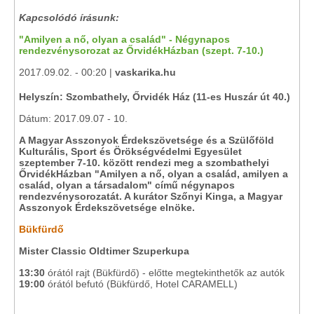
Kapcsolódó írásunk:
"Amilyen a nő, olyan a család" - Négynapos
rendezvénysorozat az ŐrvidékHázban (szept. 7-10.)
2017.09.02. - 00:20 |
vaskarika.hu
Helyszín: Szombathely, Őrvidék Ház (11-es Huszár út 40.)
Dátum: 2017.09.07 - 10.
A Magyar Asszonyok Érdekszövetsége és a Szülőföld
Kulturális, Sport és Örökségvédelmi Egyesület
szeptember 7-10. között rendezi meg a szombathelyi
ŐrvidékHázban "Amilyen a nő, olyan a család, amilyen a
család, olyan a társadalom" című négynapos
rendezvénysorozatát. A kurátor Szőnyi Kinga, a Magyar
Asszonyok Érdekszövetsége elnöke.
Bükfürdő
Mister Classic Oldtimer Szuperkupa
13:30
órától rajt (Bükfürdő) - előtte megtekinthetők az autók
19:00
órától befutó (Bükfürdő, Hotel CARAMELL)