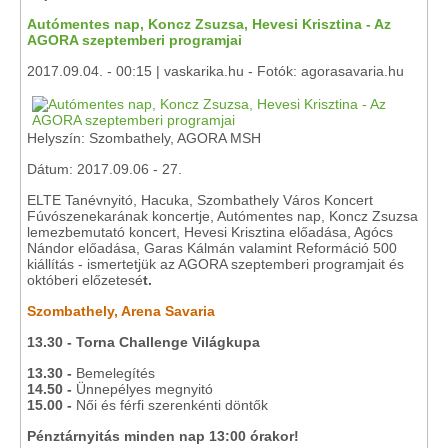
Autómentes nap, Koncz Zsuzsa, Hevesi Krisztina - Az
AGORA szeptemberi programjai
2017.09.04. - 00:15 | vaskarika.hu - Fotók: agorasavaria.hu
Helyszín: Szombathely, AGORA MSH
Dátum: 2017.09.06 - 27.
ELTE Tanévnyitó, Hacuka, Szombathely Város Koncert
Fúvószenekarának koncertje, Autómentes nap, Koncz Zsuzsa
lemezbemutató koncert, Hevesi Krisztina előadása, Agócs
Nándor előadása, Garas Kálmán valamint Reformáció 500
kiállítás - ismertetjük az AGORA szeptemberi programjait és
októberi előzetesé
t.
Szombathely, Arena Savaria
13.30 - Torna Challenge Világkupa
13.30 -
Bemelegítés
14.50 -
Ünnepélyes megnyitó
15.00 -
Női és férfi szerenkénti döntők
Pénztárnyitás minden nap 13:00 órakor!