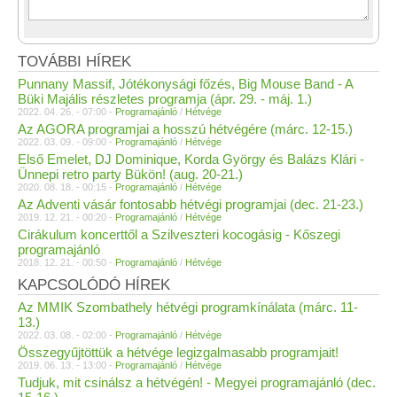
TOVÁBBI HÍREK
Punnany Massif, Jótékonysági főzés, Big Mouse Band - A
Büki Majális részletes programja (ápr. 29. - máj. 1.)
2022. 04. 26. - 07:00 -
Programajánló
/
Hétvége
Az AGORA programjai a hosszú hétvégére (márc. 12-15.)
2022. 03. 09. - 09:00 -
Programajánló
/
Hétvége
Első Emelet, DJ Dominique, Korda György és Balázs Klári -
Ünnepi retro party Bükön! (aug. 20-21.)
2020. 08. 18. - 00:15 -
Programajánló
/
Hétvége
Az Adventi vásár fontosabb hétvégi programjai (dec. 21-23.)
2019. 12. 21. - 00:20 -
Programajánló
/
Hétvége
Cirákulum koncerttől a Szilveszteri kocogásig - Kőszegi
programajánló
2018. 12. 21. - 00:50 -
Programajánló
/
Hétvége
KAPCSOLÓDÓ HÍREK
Az MMIK Szombathely hétvégi programkínálata (márc. 11-
13.)
2022. 03. 08. - 02:00 -
Programajánló
/
Hétvége
Összegyűjtöttük a hétvége legizgalmasabb programjait!
2019. 06. 13. - 13:00 -
Programajánló
/
Hétvége
Tudjuk, mit csinálsz a hétvégén! - Megyei programajánló (dec.