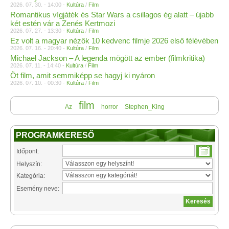
2026. 07. 30. - 14:00 -
Kultúra
/
Film
Romantikus vígjáték és Star Wars a csillagos ég alatt – újabb
két estén vár a Zenés Kertmozi
2026. 07. 27. - 13:30 -
Kultúra
/
Film
Ez volt a magyar nézők 10 kedvenc filmje 2026 első félévében
2026. 07. 16. - 20:40 -
Kultúra
/
Film
Michael Jackson – A legenda mögött az ember (filmkritika)
2026. 07. 11. - 14:40 -
Kultúra
/
Film
Öt film, amit semmiképp se hagyj ki nyáron
2026. 07. 10. - 00:30 -
Kultúra
/
Film
film
Az
horror
Stephen_King
PROGRAMKERESŐ
Időpont:
Helyszín:
Kategória:
Esemény neve: