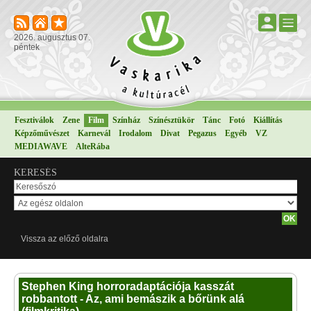
2026. augusztus 07.
péntek
Fesztiválok
Zene
Film
Színház
Színésztükör
Tánc
Fotó
Kiállítás
Képzőművészet
Karnevál
Irodalom
Divat
Pegazus
Egyéb
VZ
MEDIAWAVE
AlteRába
KERESÉS
Vissza az előző oldalra
Stephen King horroradaptációja kasszát
robbantott - Az, ami bemászik a bőrünk alá