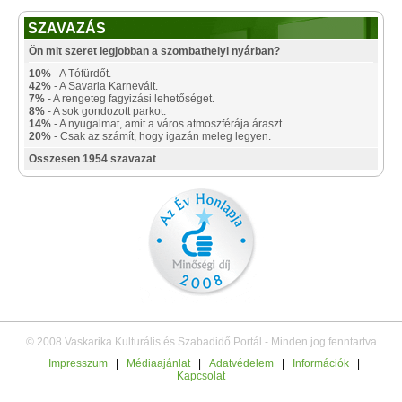
SZAVAZÁS
Ön mit szeret legjobban a szombathelyi nyárban?
10%
- A Tófürdőt.
42%
- A Savaria Karnevált.
7%
- A rengeteg fagyizási lehetőséget.
8%
- A sok gondozott parkot.
14%
- A nyugalmat, amit a város atmoszférája áraszt.
20%
- Csak az számít, hogy igazán meleg legyen.
Összesen 1954 szavazat
© 2008 Vaskarika Kulturális és Szabadidő Portál - Minden jog fenntartva
Impresszum
|
Médiaajánlat
|
Adatvédelem
|
Információk
|
Kapcsolat