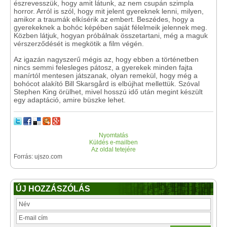
észrevesszük, hogy amit látunk, az nem csupán szimpla
horror. Arról is szól, hogy mit jelent gyereknek lenni, milyen,
amikor a traumák elkísérik az embert. Beszédes, hogy a
gyerekeknek a bohóc képében saját félelmeik jelennek meg.
Közben látjuk, hogyan próbálnak összetartani, még a maguk
vérszerződését is megkötik a film végén.
Az igazán nagyszerű mégis az, hogy ebben a történetben
nincs semmi felesleges pátosz, a gyerekek minden fajta
manírtól mentesen játszanak, olyan remekül, hogy még a
bohócot alakító Bill Skarsgård is elbújhat mellettük. Szóval
Stephen King örülhet, mivel hosszú idő után megint készült
egy adaptáció, amire büszke lehet.
Nyomtatás
Küldés e-mailben
Az oldal tetejére
Forrás: ujszo.com
ÚJ HOZZÁSZÓLÁS