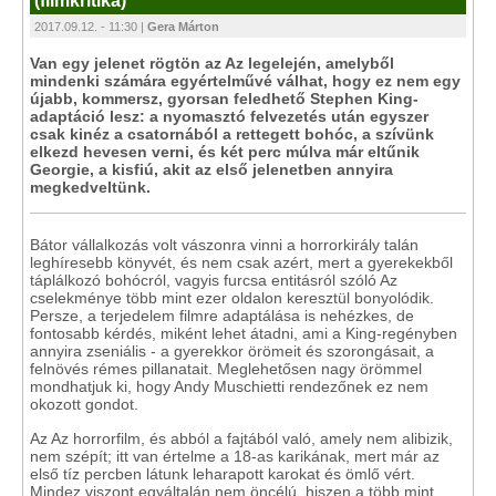
(filmkritika)
2017.09.12. - 11:30 |
Gera Márton
Van egy jelenet rögtön az Az legelején, amelyből
mindenki számára egyértelművé válhat, hogy ez nem egy
újabb, kommersz, gyorsan feledhető Stephen King-
adaptáció lesz: a nyomasztó felvezetés után egyszer
csak kinéz a csatornából a rettegett bohóc, a szívünk
elkezd hevesen verni, és két perc múlva már eltűnik
Georgie, a kisfiú, akit az első jelenetben annyira
megkedveltünk.
Bátor vállalkozás volt vászonra vinni a horrorkirály talán
leghíresebb könyvét, és nem csak azért, mert a gyerekekből
táplálkozó bohócról, vagyis furcsa entitásról szóló Az
cselekménye több mint ezer oldalon keresztül bonyolódik.
Persze, a terjedelem filmre adaptálása is nehézkes, de
fontosabb kérdés, miként lehet átadni, ami a King-regényben
annyira zseniális - a gyerekkor örömeit és szorongásait, a
felnövés rémes pillanatait. Meglehetősen nagy örömmel
mondhatjuk ki, hogy Andy Muschietti rendezőnek ez nem
okozott gondot.
Az Az horrorfilm, és abból a fajtából való, amely nem alibizik,
nem szépít; itt van értelme a 18-as karikának, mert már az
első tíz percben látunk leharapott karokat és ömlő vért.
Mindez viszont egyáltalán nem öncélú, hiszen a több mint