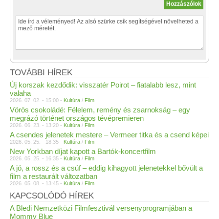
TOVÁBBI HÍREK
Új korszak kezdődik: visszatér Poirot – fiatalabb lesz, mint
valaha
2026. 07. 02. - 15:00 -
Kultúra
/
Film
Vörös csokoládé: Félelem, remény és zsarnokság – egy
megrázó történet országos tévépremieren
2026. 06. 23. - 13:20 -
Kultúra
/
Film
A csendes jelenetek mestere – Vermeer titka és a csend képei
2026. 05. 25. - 18:35 -
Kultúra
/
Film
New Yorkban díjat kapott a Bartók-koncertfilm
2026. 05. 25. - 16:35 -
Kultúra
/
Film
A jó, a rossz és a csúf – eddig kihagyott jelenetekkel bővült a
film a restaurált változatban
2026. 05. 08. - 13:45 -
Kultúra
/
Film
KAPCSOLÓDÓ HÍREK
A Bledi Nemzetközi Filmfesztivál versenyprogramjában a
Mommy Blue