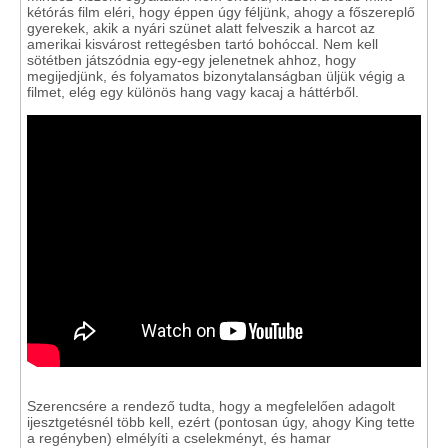
kétórás film eléri, hogy éppen úgy féljünk, ahogy a főszereplő
gyerekek, akik a nyári szünet alatt felveszik a harcot az
amerikai kisvárost rettegésben tartó bohóccal. Nem kell
sötétben játszódnia egy-egy jelenetnek ahhoz, hogy
megijedjünk, és folyamatos bizonytalanságban üljük végig a
filmet, elég egy különös hang vagy kacaj a háttérből.
Szerencsére a rendező tudta, hogy a megfelelően adagolt
ijesztgetésnél több kell, ezért (pontosan úgy, ahogy King tette
a regényben) elmélyíti a cselekményt, és hamar