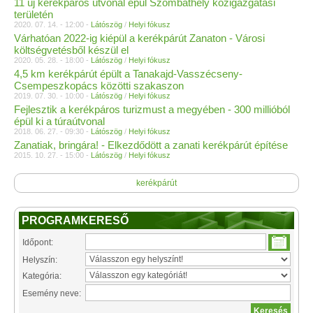
11 új kerékpáros útvonal épül Szombathely közigazgatási
területén
2020. 07. 14. - 12:00 -
Látószög
/
Helyi fókusz
Várhatóan 2022-ig kiépül a kerékpárút Zanaton - Városi
költségvetésből készül el
2020. 05. 28. - 18:00 -
Látószög
/
Helyi fókusz
4,5 km kerékpárút épült a Tanakajd-Vasszécseny-
Csempeszkopács közötti szakaszon
2019. 07. 30. - 10:00 -
Látószög
/
Helyi fókusz
Fejlesztik a kerékpáros turizmust a megyében - 300 millióból
épül ki a túraútvonal
2018. 06. 27. - 09:30 -
Látószög
/
Helyi fókusz
Zanatiak, bringára! - Elkezdődött a zanati kerékpárút építése
2015. 10. 27. - 15:00 -
Látószög
/
Helyi fókusz
kerékpárút
PROGRAMKERESŐ
Időpont:
Helyszín:
Kategória:
Esemény neve: