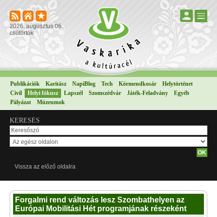
2026. augusztus 06.
csütörtök
Publikációk
Karitász
NapiBlog
Tech
Körmendkosár
Helytörténet
Civil
Helyi fókusz
Lapszél
Szomszédvár
Játék-Feladvány
Egyéb
Pályázat
Múzeumok
KERESÉS
Vissza az előző oldalra
Forgalmi rend változás lesz Szombathelyen az
Európai Mobilitási Hét programjának részeként