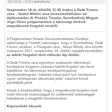
2017.09.16. - 13:00 |
vaskarika.hu
Szeptember 18-án délelőtt 11.45 órakor a Deák Ferenc
utca – Szabó Miklós utca kereszteződésben ad
tájékoztatást dr. Puskás Tivadar, Szombathely Megyei
Jogú Város polgármestere a lakossági kérésre
megváltozott forgalmi rendről.
A Polgármesteri Hivatal Városüzemeltetési Osztálya
tájékoztatja a Tisztelt Lakosságot, hogy a Szombathely, Deák
Ferenc utcában, a Paragvári utca - Akacs Mihály utca közötti
szakaszon 2017. szeptember 18. (hétfő) napjától kezdődően
az alábbi forgalmi rend változás lép életbe:
A Deák Ferenc utca egyirányú szakaszán ellenirányú
kerékpáros forgalom számára kijelölt forgalmi sáv kerül
kijelölésre. Az ellenirányú kerékpárforgalmat
kerékpárpiktogram, haladási irányt jelző nyíl, kerékpáros
nyom, kerékpársáv útburkolati jelek, valamint közúti
jelzőtáblák jelzik.
Kérjük a közlekedőket, hogy a megváltozott forgalmi rend
miatt fokozott óvatossággal és csökkentett sebességgel
haladjanak a megjelölt útszakaszokon.
Kapcsolódó írásunk: