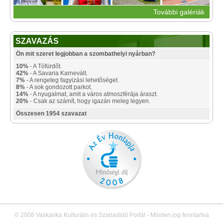
További galériák
SZAVAZÁS
Ön mit szeret legjobban a szombathelyi nyárban?
10%
- A Tófürdőt.
42%
- A Savaria Karnevált.
7%
- A rengeteg fagyizási lehetőséget.
8%
- A sok gondozott parkot.
14%
- A nyugalmat, amit a város atmoszférája áraszt.
20%
- Csak az számít, hogy igazán meleg legyen.
Összesen 1954 szavazat
© 2008 Vaskarika Kulturális és Szabadidő Portál - Minden jog fenntartva