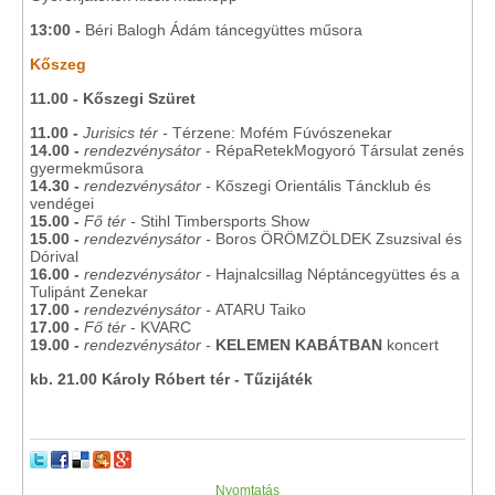
13:00 -
Béri Balogh Ádám táncegyüttes műsora
Kőszeg
11.00 - Kőszegi Szüret
11.00 -
Jurisics tér -
Térzene: Mofém Fúvószenekar
14.00 -
rendezvénysátor
- RépaRetekMogyoró Társulat zenés
gyermekműsora
14.30 -
rendezvénysátor -
Kőszegi Orientális Táncklub és
vendégei
15.00 -
Fő tér -
Stihl Timbersports Show
15.00 -
rendezvénysátor -
Boros ÖRÖMZÖLDEK Zsuzsival és
Dórival
16.00 -
rendezvénysátor -
Hajnalcsillag Néptáncegyüttes és a
Tulipánt Zenekar
17.00
-
rendezvénysátor -
ATARU Taiko
17.00
-
Fő tér
- KVARC
19.00
-
rendezvénysátor -
KELEMEN KABÁTBAN
koncert
kb. 21.00 Károly Róbert tér - Tűzijáték
Nyomtatás