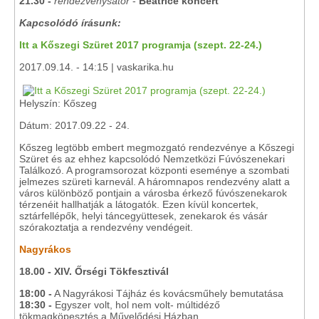
21.30 -
rendezvénysátor
-
Beatrice koncert
Kapcsolódó írásunk:
Itt a Kőszegi Szüret 2017 programja (szept. 22-24.)
2017.09.14. - 14:15 | vaskarika.hu
Helyszín: Kőszeg
Dátum: 2017.09.22 - 24.
Kőszeg legtöbb embert megmozgató rendezvénye a Kőszegi
Szüret és az ehhez kapcsolódó Nemzetközi Fúvószenekari
Találkozó. A programsorozat központi eseménye a szombati
jelmezes szüreti karnevál. A háromnapos rendezvény alatt a
város különböző pontjain a városba érkező fúvószenekarok
térzenéit hallhatják a látogatók. Ezen kívül koncertek,
sztárfellépők, helyi táncegyüttesek, zenekarok és vásár
szórakoztatja a rendezvény vendégeit.
Nagyrákos
18.00 - XIV. Őrségi Tökfesztivál
18:00 -
A Nagyrákosi Tájház és kovácsműhely bemutatása
18:30 -
Egyszer volt, hol nem volt- múltidéző
tökmagköpesztés a Művelődési Házban