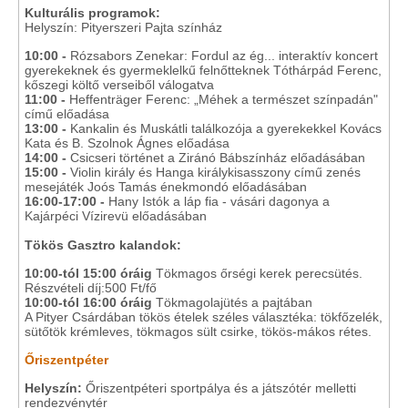
Kulturális programok:
Helyszín: Pityerszeri Pajta színház
10:00 -
Rózsabors Zenekar: Fordul az ég... interaktív koncert
gyerekeknek és gyermeklelkű felnőtteknek Tóthárpád Ferenc,
kőszegi költő verseiből válogatva
11:00 -
Heffenträger Ferenc: „Méhek a természet színpadán"
című előadása
13:00 -
Kankalin és Muskátli találkozója a gyerekekkel Kovács
Kata és B. Szolnok Ágnes előadása
14:00 -
Csicseri történet a Ziránó Bábszínház előadásában
15:00 -
Violin király és Hanga királykisasszony című zenés
mesejáték Joós Tamás énekmondó előadásában
16:00-17:00 -
Hany Istók a láp fia - vásári dagonya a
Kajárpéci Vízirevü előadásában
Tökös Gasztro kalandok:
10:00-tól 15:00 óráig
Tökmagos őrségi kerek perecsütés.
Részvételi díj:500 Ft/fő
10:00-tól 16:00 óráig
Tökmagolajütés a pajtában
A Pityer Csárdában tökös ételek széles választéka: tökfőzelék,
sütőtök krémleves, tökmagos sült csirke, tökös-mákos rétes.
Őriszentpéter
Helyszín:
Őriszentpéteri sportpálya és a játszótér melletti
rendezvénytér