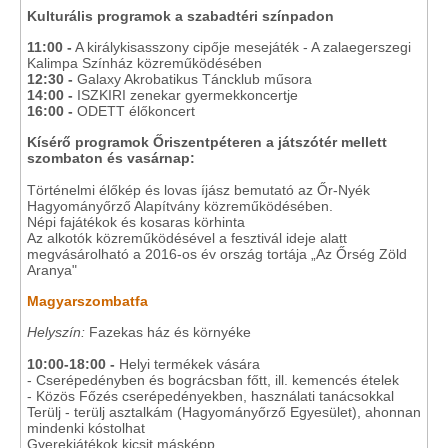
Kulturális programok a szabadtéri színpadon
11:00 -
A királykisasszony cipője mesejáték - A zalaegerszegi
Kalimpa Színház közreműködésében
12:30 -
Galaxy Akrobatikus Táncklub műsora
14:00 -
ISZKIRI zenekar gyermekkoncertje
16:00 -
ODETT élőkoncert
Kísérő programok Őriszentpéteren a játszótér mellett
szombaton és vasárnap:
Történelmi élőkép és lovas íjász bemutató az Őr-Nyék
Hagyományőrző Alapítvány közreműködésében.
Népi fajátékok és kosaras körhinta
Az alkotók közreműködésével a fesztivál ideje alatt
megvásárolható a 2016-os év ország tortája „Az Őrség Zöld
Aranya"
Magyarszombatfa
Helyszín:
Fazekas ház és környéke
10:00-18:00 -
Helyi termékek vására
- Cserépedényben és bográcsban főtt, ill. kemencés ételek
- Közös Főzés cserépedényekben, használati tanácsokkal
Terülj - terülj asztalkám (Hagyományőrző Egyesület), ahonnan
mindenki kóstolhat
Gyerekjátékok kicsit másképp