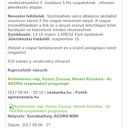
rendezvényeként 4. osztályos 5 fős csapatoknak - előzetes
jelentkezés alapján.
Nevezési feltételek:
Szombathely város általános iskoláiból
maximum három 5 fős csapat nevezését várjuk. A csapat
összeállításában a fiúk és a lányok aránya tetszőleges lehet.
Kerékpárt mi biztosítunk minden résztvevőnek.
Gyülekezés:
13.15 órakor a KRESZ Park épületénél.
Jelentkezési határidő:
szeptember 15.
(Kérjük a csapat fantázianevét és a kísérő pedagógus nevét
megadni!)
Eső esetén a rendezvény elmarad.
Kapcsolódó írásunk:
Autómentes nap, Koncz Zsuzsa, Hevesi Krisztina - Az
AGORA szeptemberi programjai
2017.09.04. - 00:15 |
vaskarika.hu - Fotók:
agorasavaria.hu
Helyszín: Szombathely, AGORA MSH
Dátum: 2017.09.06 - 27.