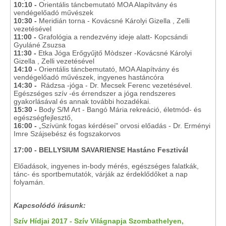
10:10 -
Orientális táncbemutató MOA Alapítvány és
vendégelőadó művészek
10:30 -
Meridián torna - Kovácsné Károlyi Gizella , Zelli
vezetésével
11:00 -
Grafológia a rendezvény ideje alatt- Kopcsándi
Gyuláné Zsuzsa
11:30 -
Etka Jóga Erőgyűjtő Mòdszer -Kovácsné Károlyi
Gizella , Zelli vezetésével
14:10 -
Orientális táncbemutató, MOA Alapítvány és
vendégelőadó művészek, ingyenes hastáncóra
14:30 -
Rádzsa -jóga - Dr. Mecsek Ferenc vezetésével.
Egészséges szív -és érrendszer a jóga rendszeres
gyakorlásával és annak további hozadékai.
15:30 -
Body S/M Art - Bangó Mária rekreáció, életmód- és
egészségfejlesztő,
16:00 -
„Szívünk fogas kérdései" orvosi előadás - Dr. Erményi
Imre Szájsebész és fogszakorvos
17:00 - BELLYSIUM SAVARIENSE Hastánc Fesztivál
Előadások, ingyenes in-body mérés, egészséges falatkák,
tánc- és sportbemutatók, várják az érdeklődőket a nap
folyamán.
Kapcsolódó írásunk:
Szív Hídjai 2017 - Szív Világnapja Szombathelyen,