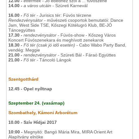
12.00
-
éttermek
- Jó ebédhez szól a ... fúvószene
14.00 -
a város utcáin
- Szüreti Karnevál
16.00 -
Fő tér -
Jurisics tér: Fúvós térzene
Rendezvénysátor -
művészeti csoportok bemutatói: Dance
Jam, West Side TSE, Kőszegi Kötélugró Klub, BE-JÓ
Táncegyüttes
17.30 -
rendezvénysátor
- Fúvós-show - Kőszeg Város
Koncert Fúvószenekara és meghívott zenekarok
18.30 -
Fő tér (csak jó idő esetén) -
Cabo Wabo Party Band,
vendég: Meggie
21.00 -
rendezvénysátor -
Szüreti Bál - Fáraó Együttes
21.00 -
Fő tér -
Táncoló Lángok
Szentgotthárd
12.45 - Opel nyíltnap
Szeptember 24. (vasárnap)
Szombathely, Kámoni Arborétum
10.00 - Szív Hídjai 2017
10:00 -
Megnyitó: Bangó Mária Mira, MIRA Orient Art
Alapítvány elnöke