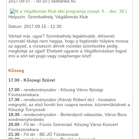
2017.09.07. - 00:10 | vaskarika.hu
Helyszín: Szombathely, Végállomás Klub
Dátum: 2017.09.15 - 12.30.
Vártad már, ugye? Szombathely legaktívabb, élőzenét
nyomató klubja nem hagyja, hogy a fogtündér hülyére mossa
az agyad, a rózsaszín álmok rozsdás szövőszéke pedig
megbökje az ujjad! Ehelyett ugyanis a Végállomásban fogod
inni a sört két pogó vagy csáphenger közt!
Kőszeg
17.00 - Kőszegi Szüret
17.00 -
rendezvénysátor -
Kőszeg Város Ifjúsági
Fúvószenekara
17.30 -
rendezvénysátor (Károly Róbert tér) -
hivatalos
megnyitó, az első hordó bor csapra verése, közreműködnek a
Kőszegi Tornyosok
18.30 -
rendezvénysátor -
Borkirálynő választás, Város Bora
eredményhirdetés
20.00 -
Fő tér -
Fúvós Szerenád: Kőszeg Város Koncert
Fúvószenekara
21.30 -
Fő tér -
BE-JÓ Tűztáncosok