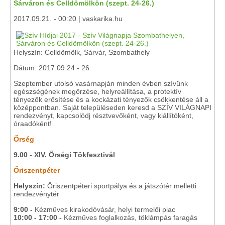
Sárváron és Celldömölkön (szept. 24-26.)
2017.09.21. - 00:20 | vaskarika.hu
Helyszín: Celldömölk, Sárvár, Szombathely
Dátum: 2017.09.24 - 26.
Szeptember utolsó vasárnapján minden évben szívünk
egészségének megőrzése, helyreállítása, a protektív
tényezők erősítése és a kockázati tényezők csökkentése áll a
középpontban. Saját településeden keresd a SZÍV VILÁGNAPI
rendezvényt, kapcsolódj résztvevőként, vagy kiállítóként,
óraadóként!
Őrség
9.00 - XIV. Őrségi Tökfesztivál
Őriszentpéter
Helyszín:
Őriszentpéteri sportpálya és a játszótér melletti
rendezvénytér
9:00 -
Kézműves kirakodóvásár, helyi termelői piac
10:00 - 17:00 -
Kézműves foglalkozás, töklámpás faragás