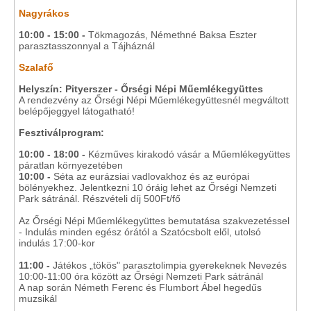
Nagyrákos
10:00 - 15:00 -
Tökmagozás, Némethné Baksa Eszter
parasztasszonnyal a Tájháznál
Szalafő
Helyszín: Pityerszer - Őrségi Népi Műemlékegyüttes
A rendezvény az Őrségi Népi Műemlékegyüttesnél megváltott
belépőjeggyel látogatható!
Fesztiválprogram:
10:00 - 18:00 -
Kézműves kirakodó vásár a Műemlékegyüttes
páratlan környezetében
10:00 -
Séta az eurázsiai vadlovakhoz és az európai
bölényekhez. Jelentkezni 10 óráig lehet az Őrségi Nemzeti
Park sátránál. Részvételi díj 500Ft/fő
Az Őrségi Népi Műemlékegyüttes bemutatása szakvezetéssel
- Indulás minden egész órától a Szatócsbolt elől, utolsó
indulás 17:00-kor
11:00 -
Játékos „tökös" parasztolimpia gyerekeknek Nevezés
10:00-11:00 óra között az Őrségi Nemzeti Park sátránál
A nap során Németh Ferenc és Flumbort Ábel hegedűs
muzsikál