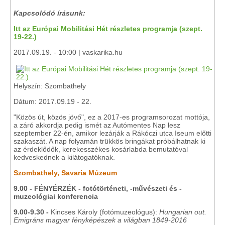
Kapcsolódó írásunk:
Itt az Európai Mobilitási Hét részletes programja (szept.
19-22.)
2017.09.19. - 10:00 | vaskarika.hu
Helyszín: Szombathely
Dátum: 2017.09.19 - 22.
"Közös út, közös jövő", ez a 2017-es programsorozat mottója,
a záró akkordja pedig ismét az Autómentes Nap lesz
szeptember 22-én, amikor lezárják a Rákóczi utca Iseum előtti
szakaszát. A nap folyamán trükkös bringákat próbálhatnak ki
az érdeklődők, kerekesszékes kosárlabda bemutatóval
kedveskednek a kilátogatóknak.
Szombathely, Savaria Múzeum
9.00 -
FÉNYÉRZÉK - fotótörténeti, -művészeti és -
muzeológiai konferencia
9.00-9.30 -
Kincses Károly (fotómuzeológus):
Hungarian out.
Emigráns magyar fényképészek a világban 1849-2016