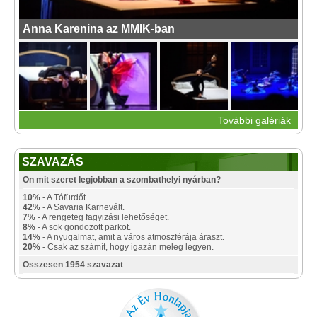
Anna Karenina az MMIK-ban
További galériák
SZAVAZÁS
Ön mit szeret legjobban a szombathelyi nyárban?
10%
- A Tófürdőt.
42%
- A Savaria Karnevált.
7%
- A rengeteg fagyizási lehetőséget.
8%
- A sok gondozott parkot.
14%
- A nyugalmat, amit a város atmoszférája áraszt.
20%
- Csak az számít, hogy igazán meleg legyen.
Összesen 1954 szavazat