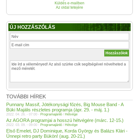
Küldés e-mailben
Az oldal tetejére
ÚJ HOZZÁSZÓLÁS
TOVÁBBI HÍREK
Punnany Massif, Jótékonysági főzés, Big Mouse Band - A
Büki Majális részletes programja (ápr. 29. - máj. 1.)
2022. 04. 26. - 07:00 -
Programajánló
/
Hétvége
Az AGORA programjai a hosszú hétvégére (márc. 12-15.)
2022. 03. 09. - 09:00 -
Programajánló
/
Hétvége
Első Emelet, DJ Dominique, Korda György és Balázs Klári -
Ünnepi retro party Bükön! (aug. 20-21.)