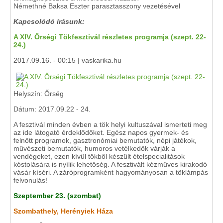
Némethné Baksa Eszter parasztasszony vezetésével
Kapcsolódó írásunk:
A XIV. Őrségi Tökfesztivál részletes programja (szept. 22-
24.)
2017.09.16. - 00:15 | vaskarika.hu
Helyszín: Őrség
Dátum: 2017.09.22 - 24.
A fesztivál minden évben a tök helyi kultuszával ismerteti meg
az ide látogató érdeklődőket. Egész napos gyermek- és
felnőtt programok, gasztronómiai bemutatók, népi játékok,
művészeti bemutatók, humoros vetélkedők várják a
vendégeket, ezen kívül tökből készült ételspecialitások
kóstolására is nyílik lehetőség. A fesztivált kézműves kirakodó
vásár kíséri. A záróprogramként hagyományosan a töklámpás
felvonulás!
Szeptember 23. (szombat)
Szombathely, Herényiek Háza