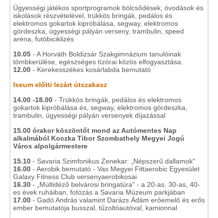
Ügyességi játékos sportprogramok bölcsődések, óvodások és
iskolások részvételével, trükkös bringák, pedálos és
elektromos gokartok kipróbálása, segway, elektromos
gördeszka, ügyességi pályán verseny, trambulin, speed
aréna, futóbiciklizés
10.05
- A Horváth Boldizsár Szakgimnázium tanulóinak
tömbkerülése, egészséges tízórai közös elfogyasztása.
12.00
- Kerekesszékes kosárlabda bemutató
Iseum előtti lezárt útszakasz
14.00 -18.00
- Trükkös bringák, pedálos és elektromos
gokartok kipróbálása és, segway, elektromos gördeszka,
trambulin, ügyességi pályán versenyek díjazással
15.00 órakor köszöntőt mond az Autómentes Nap
alkalmából Koczka Tibor Szombathely Megyei Jogú
Város alpolgármestere
15.10
- Savaria Szimfonikus Zenekar: „Népszerű dallamok"
16.00
- Aerobik bemutató - Vas Megyei Fittaerobic Egyesület
Galaxy Fitness Club versenyaerobikosai
16.30
- „Múltidéző belvárosi bringatúra" - a 20-as, 30-as, 40-
es évek ruháiban, fotózás a Savaria Múzeum parkjában
17.00
- Gadó András valamint Darázs Ádám erőemelő és erős
ember bemutatója busszal, tűzoltóautóval, kamionnal