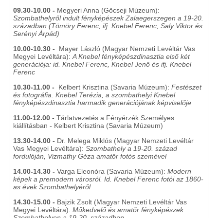
09.30-10.00 -
Megyeri Anna (Göcseji Múzeum):
Szombathelyről indult fényképészek Zalaegerszegen a 19-20.
században (Tömöry Ferenc, ifj. Knebel Ferenc, Saly Viktor és
Serényi Árpád)
10.00-10.30 -
Mayer László (Magyar Nemzeti Levéltár Vas
Megyei Levéltára):
A Knebel fényképészdinasztia első két
generációja: id. Knebel Ferenc, Knebel Jenő és ifj. Knebel
Ferenc
10.30-11.00 -
Kelbert Krisztina (Savaria Múzeum):
Festészet
és fotográfia. Knebel Terézia, a szombathelyi Knebel
fényképészdinasztia harmadik generációjának képviselője
11.00-12.00 -
Tárlatvezetés a Fényérzék Személyes
kiállításban - Kelbert Krisztina (Savaria Múzeum)
13.30-14.00 -
Dr. Melega Miklós (Magyar Nemzeti Levéltár
Vas Megyei Levéltára):
Szombathely a 19-20. század
fordulóján, Vizmathy Géza amatőr fotós szemével
14.00-14.30 -
Varga Eleonóra (Savaria Múzeum):
Modern
képek a premodern városról. Id. Knebel Ferenc fotói az 1860-
as évek Szombathelyéről
14.30-15.00 -
Bajzik Zsolt (Magyar Nemzeti Levéltár Vas
Megyei Levéltára):
Műkedvelő és amatőr fényképészek
Szombathelyen a 19-20. században