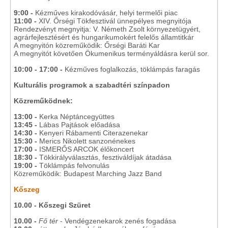
9:00 -
Kézműves kirakodóvásár, helyi termelői piac
11:00 -
XIV. Őrségi Tökfesztivál ünnepélyes megnyitója
Rendezvényt megnyitja: V. Németh Zsolt környezetügyért,
agrárfejlesztésért és hungarikumokért felelős államtitkár
A megnyitón közreműködik: Őrségi Baráti Kar
A megnyitót követően Ökumenikus terményáldásra kerül sor.
10:00 - 17:00 -
Kézműves foglalkozás, töklámpás faragás
Kulturális programok a szabadtéri színpadon
Közreműködnek:
13:00 -
Kerka Néptáncegyüttes
13:45 -
Lábas Pajtások előadása
14:30 -
Kenyeri Rábamenti Citerazenekar
15:30 -
Merics Nikolett sanzonénekes
17:00 -
ISMERŐS ARCOK élőkoncert
18:30 -
Tökkirályválasztás, fesztiváldíjak átadása
19:00 -
Töklámpás felvonulás
Közreműködik: Budapest Marching Jazz Band
Kőszeg
10.00 - Kőszegi Szüret
10.00 -
Fő tér
- Vendégzenekarok zenés fogadása