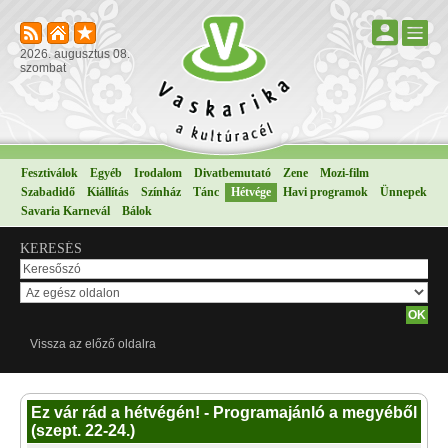
2026. augusztus 08.
szombat
Fesztiválok
Egyéb
Irodalom
Divatbemutató
Zene
Mozi-film
Szabadidő
Kiállítás
Színház
Tánc
Hétvége
Havi programok
Ünnepek
Savaria Karnevál
Bálok
KERESÉS
Vissza az előző oldalra
Ez vár rád a hétvégén! - Programajánló a megyéből
(szept. 22-24.)