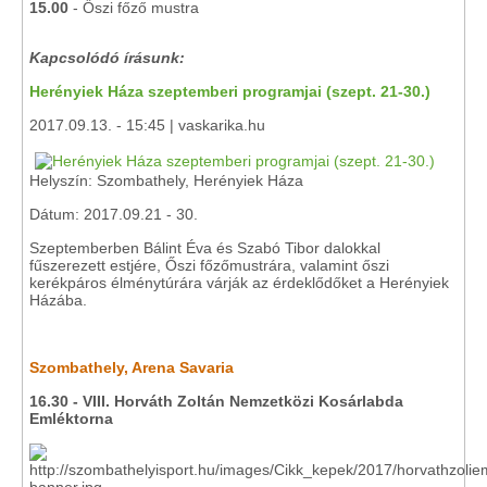
15.00
- Őszi főző mustra
Kapcsolódó írásunk:
Herényiek Háza szeptemberi programjai (szept. 21-30.)
2017.09.13. - 15:45 | vaskarika.hu
Helyszín: Szombathely, Herényiek Háza
Dátum: 2017.09.21 - 30.
Szeptemberben Bálint Éva és Szabó Tibor dalokkal
fűszerezett estjére, Őszi főzőmustrára, valamint őszi
kerékpáros élménytúrára várják az érdeklődőket a Herényiek
Házába.
Szombathely, Arena Savaria
16.30 - VIII. Horváth Zoltán Nemzetközi Kosárlabda
Emléktorna