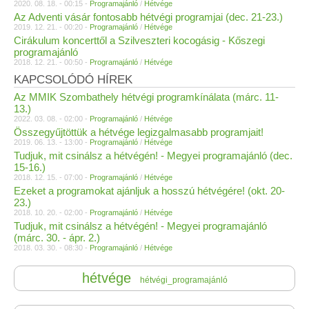
2020. 08. 18. - 00:15 -
Programajánló
/
Hétvége
Az Adventi vásár fontosabb hétvégi programjai (dec. 21-23.)
2019. 12. 21. - 00:20 -
Programajánló
/
Hétvége
Cirákulum koncerttől a Szilveszteri kocogásig - Kőszegi
programajánló
2018. 12. 21. - 00:50 -
Programajánló
/
Hétvége
KAPCSOLÓDÓ HÍREK
Az MMIK Szombathely hétvégi programkínálata (márc. 11-
13.)
2022. 03. 08. - 02:00 -
Programajánló
/
Hétvége
Összegyűjtöttük a hétvége legizgalmasabb programjait!
2019. 06. 13. - 13:00 -
Programajánló
/
Hétvége
Tudjuk, mit csinálsz a hétvégén! - Megyei programajánló (dec.
15-16.)
2018. 12. 15. - 07:00 -
Programajánló
/
Hétvége
Ezeket a programokat ajánljuk a hosszú hétvégére! (okt. 20-
23.)
2018. 10. 20. - 02:00 -
Programajánló
/
Hétvége
Tudjuk, mit csinálsz a hétvégén! - Megyei programajánló
(márc. 30. - ápr. 2.)
2018. 03. 30. - 08:30 -
Programajánló
/
Hétvége
hétvége
hétvégi_programajánló