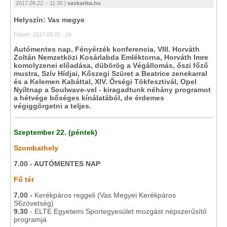
2017.09.22. - 11:30 |
vaskarika.hu
Helyszín: Vas megye
Dátum: 2017.09.22 - 24.
Autómentes nap, Fényérzék konferencia, VIII. Horváth
Zoltán Nemzetközi Kosárlabda Emléktorna, Horváth Imre
komolyzenei előadása, dübörög a Végállomás, őszi főző
mustra, Szív Hídjai, Kőszegi Szüret a Beatrice zenekarral
és a Kelemen Kabáttal, XIV. Őrségi Tökfesztivál, Opel
Nyíltnap a Soulwave-vel - kiragadtunk néhány programot
a hétvége bőséges kínálatából, de érdemes
végiggörgetni a teljes.
Szeptember 22. (péntek)
Szombathely
7.00 - AUTÓMENTES NAP
Fő tér
7.00 -
Kerékpáros reggeli (Vas Megyei Kerékpáros
S6zövetség)
9.30
- ELTE Egyetemi Sportegyesület mozgást népszerűsítő
programja