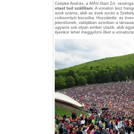
Csépke András, a MÁV-Start Zrt. vezérig
utast tud szállítani
. A vonaton lesz hango
azok száma, akik az évek során a Székel
csíksomlyói búcsúba. Hozzátette: az évent
jelentősnek, valójában azonban a társasá
ugyanis sok olyan ember utazik, akik egy
ilyenkor lehet meggyőzni őket a vonatozás