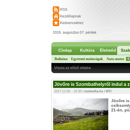
RSS
Kezdőlapnak
Kedvencekhez
2026. augusztus 07. péntek
Címlap
Kultúra
Életmód
Szab
Bulizóna
Egyetemi mulatságok
Auto-motor
C
Vissza az előző oldalra
Jövőre is Szombathelyről indul a
2017.12.09. - 10:30 |
vaskarika.hu / MTI
Jövőre is
csíksomly
21-én, pü