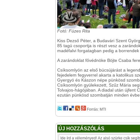
Fotó: Füzes Rita
Kiss Dezső Péter, a Budavári Szent Györ
85 tagú csoportja is részt vesz a zarándo
madéfalvi forgatagban pedig a borrendek 
A zarándoklat fővédnöke Böjte Csaba fer
Csíksomlyón az első búcsújárást a legend
fejedelem fegyverrel akarta a katolikus szé
Gyergyó és Kászon népe pünkösd szomb
Csíksomlyón gyülekezett, Szűz Mária segí
Tolvajos-hágójában. A diadal után újfent 
ezután pünkösd szombatján minden évbe
Forrás: MTI
ÚJ HOZZÁSZÓLÁS