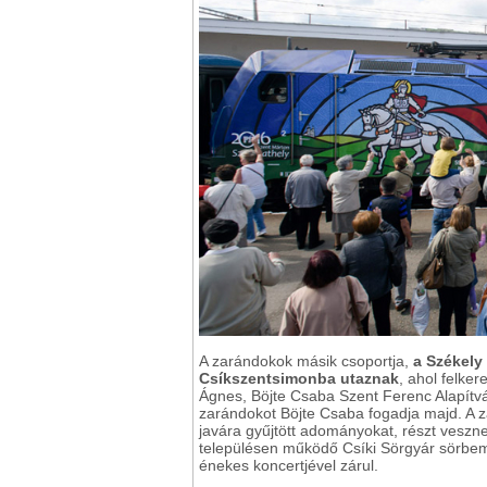
A zarándokok másik csoportja,
a Székely 
Csíkszentsimonba utaznak
, ahol felke
Ágnes, Böjte Csaba Szent Ferenc Alapítv
zarándokot Böjte Csaba fogadja majd. A z
javára gyűjtött adományokat, részt veszn
településen működő Csíki Sörgyár sörbemu
énekes koncertjével zárul.