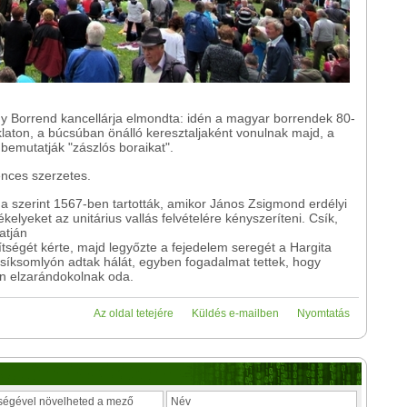
gy Borrend kancellárja elmondta: idén a magyar borrendek 80-
klaton, a búcsúban önálló keresztaljaként vonulnak majd, a
bemutatják "zászlós boraikat".
ences szerzetes.
a szerint 1567-ben tartották, amikor János Zsigmond erdélyi
kelyeket az unitárius vallás felvételére kényszeríteni. Csík,
atján
tségét kérte, majd legyőzte a fejedelem seregét a Hargita
Csíksomlyón adtak hálát, egyben fogadalmat tettek, hogy
n elzarándokolnak oda.
Az oldal tetejére
Küldés e-mailben
Nyomtatás