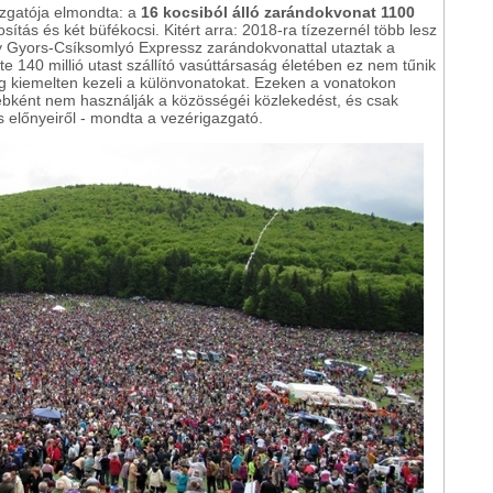
azgatója elmondta: a
16 kocsiból álló zarándokvonat 1100
sítás és két büfékocsi. Kitért arra: 2018-ra tízezernél több lesz
y Gyors-Csíksomlyó Expressz zarándokvonattal utaztak a
e 140 millió utast szállító vasúttársaság életében ez nem tűnik
g kiemelten kezeli a különvonatokat. Ezeken a vonatokon
ébként nem használják a közösségéi közlekedést, és csak
 előnyeiről - mondta a vezérigazgató.