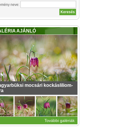
emény neve:
ALÉRIA AJÁNLÓ
gyarbüksi mocsári kockásliliom-
ra
További galériák