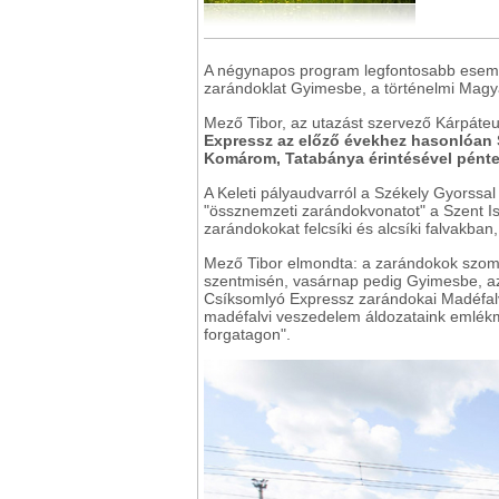
A négynapos program legfontosabb esemé
zarándoklat Gyimesbe, a történelmi Magy
Mező Tibor, az utazást szervező Kárpáte
Expressz
az előző évekhez hasonlóan 
Komárom, Tatabánya érintésével pénte
A Keleti pályaudvarról a Székely Gyorssal 
"össznemzeti zarándokvonatot" a Szent Ist
zarándokokat felcsíki és alcsíki falvakban,
Mező Tibor elmondta: a zarándokok szomb
szentmisén, vasárnap pedig Gyimesbe, az
Csíksomlyó Expressz zarándokai Madéfal
madéfalvi veszedelem áldozataink emlékm
forgatagon".