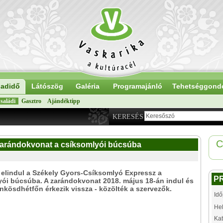
adidő
Látószög
Galéria
Programajánló
Tehetséggond
saládi
Gasztro
Ajándéktipp
KERESÉS
C
 zarándokvonat a csíksomlyói búcsúba
 elindul a Székely Gyors-Csíksomlyó Expressz a
P
ói búcsúba. A zarándokvonat 2018. május 18-án indul és
nkösdhétfőn érkezik vissza - közölték a szervezők.
Idő
Hel
Kat