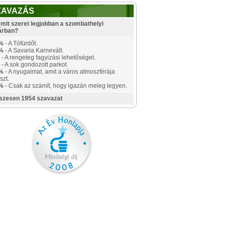
ZAVAZÁS
mit szeret legjobban a szombathelyi
árban?
%
- A Tófürdőt.
%
- A Savaria Karnevált.
- A rengeteg fagyizási lehetőséget.
- A sok gondozott parkot.
%
- A nyugalmat, amit a város atmoszférája
szt.
%
- Csak az számít, hogy igazán meleg legyen.
szesen 1954 szavazat