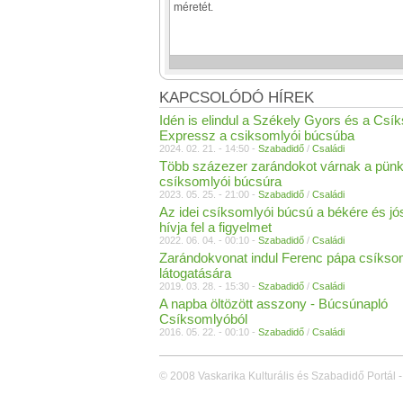
KAPCSOLÓDÓ HÍREK
Idén is elindul a Székely Gyors és a Csí
Expressz a csiksomlyói búcsúba
2024. 02. 21. - 14:50 -
Szabadidő
/
Családi
Több százezer zarándokot várnak a pünk
csíksomlyói búcsúra
2023. 05. 25. - 21:00 -
Szabadidő
/
Családi
Az idei csíksomlyói búcsú a békére és jó
hívja fel a figyelmet
2022. 06. 04. - 00:10 -
Szabadidő
/
Családi
Zarándokvonat indul Ferenc pápa csíkso
látogatására
2019. 03. 28. - 15:30 -
Szabadidő
/
Családi
A napba öltözött asszony - Búcsúnapló
Csíksomlyóból
2016. 05. 22. - 00:10 -
Szabadidő
/
Családi
© 2008 Vaskarika Kulturális és Szabadidő Portál -