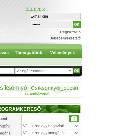
BELÉPÉS
:
Regisztráció
Jelszóemlékeztető
ozás
Támogatóink
Vélemények
síksomlyó
Csíksomlyói_búcsú
zarándokvonat
ROGRAMKERESŐ
pont:
yszín:
egória: