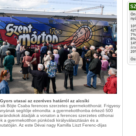
S
Ön 
ny
10
42
7%
8%
14
ára
20
Ös
Gyors utasai az ezeréves határról az alcsíki
resik Böjte Csaba ferences szerzetes gyermekotthonát. Frigyesy
ányának segítője elmondta: a gyermekotthonba érkező 500
arándokok átadják a vonaton a ferences szerzetes otthonai
ek a gyermekotthon pünkösdi királyválasztásán és a
tatóján. Az este Dévai nagy Kamilla Liszt Ferenc-díjas