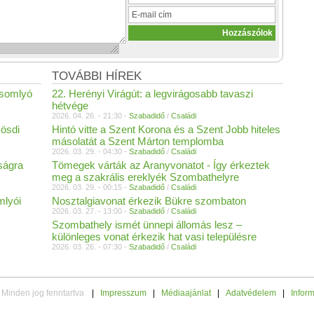
TOVÁBBI HÍREK
ksomlyó
22. Herényi Virágút: a legvirágosabb tavaszi
hétvége
2026. 04. 26. - 21:30 -
Szabadidő
/
Családi
ösdi
Hintó vitte a Szent Korona és a Szent Jobb hiteles
másolatát a Szent Márton templomba
2026. 03. 29. - 04:30 -
Szabadidő
/
Családi
ságra
Tömegek várták az Aranyvonatot - Így érkeztek
meg a szakrális ereklyék Szombathelyre
2026. 03. 29. - 00:15 -
Szabadidő
/
Családi
mlyói
Nosztalgiavonat érkezik Bükre szombaton
2026. 03. 27. - 13:00 -
Szabadidő
/
Családi
Szombathely ismét ünnepi állomás lesz –
különleges vonat érkezik hat vasi településre
2026. 03. 26. - 07:30 -
Szabadidő
/
Családi
 Minden jog fenntartva
|
Impresszum
|
Médiaajánlat
|
Adatvédelem
|
Infor