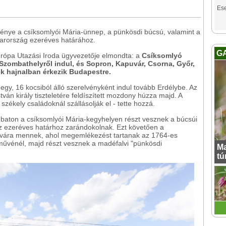
Es
nye a csíksomlyói Mária-ünnep, a pünkösdi búcsú, valamint a
arország ezeréves határához.
G
urópa Utazási Iroda ügyvezetője elmondta: a
Csíksomlyó
Szombathelyről indul, és Sopron, Kapuvár, Csorna, Győr,
k hajnalban érkezik Budapestre.
egy, 16 kocsiból álló szerelvényként indul tovább Erdélybe. Az
ván király tiszteletére feldíszített mozdony húzza majd. A
 székely családoknál szállásolják el - tette hozzá.
aton a csíksomlyói Mária-kegyhelyen részt vesznek a búcsúi
 ezeréves határhoz zarándokolnak. Ezt követően a
vára mennek, ahol megemlékezést tartanak az 1764-es
űvénél, majd részt vesznek a madéfalvi "pünkösdi
Ma
tú