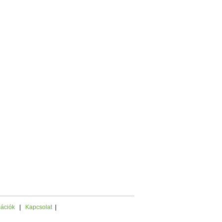
mációk
|
Kapcsolat
|