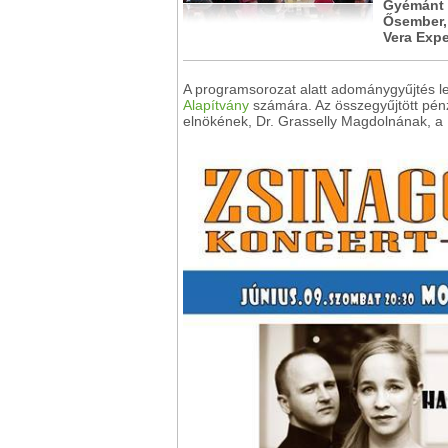
Gyémánt B
Ősember, 
Vera Expe
A programsorozat alatt adománygyűjtés l
Alapítvány
számára. Az összegyűjtött pénz
elnökének, Dr. Grasselly Magdolnának, a 