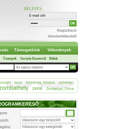
BELÉPÉS
:
Regisztráció
Jelszóemlékeztető
ozás
Támogatóink
Vélemények
Ünnepek
Savaria Karnevál
Bálok
oncert
színház
mozi
Szimfónia_Kávézó
zombathely
zene
Zsinagóga_Udvar
ROGRAMKERESŐ
pont:
yszín:
egória: