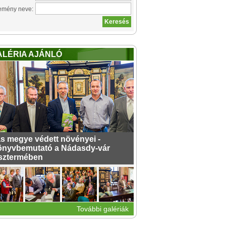
emény neve:
ALÉRIA AJÁNLÓ
s megye védett növényei -
nyvbemutató a Nádasdy-vár
sztermében
További galériák