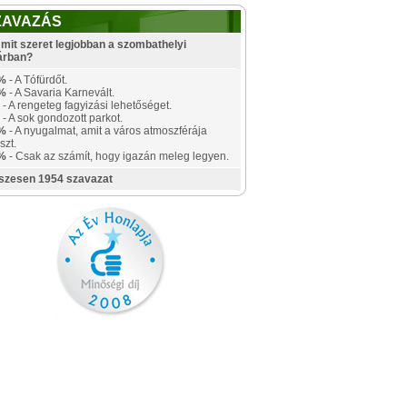
ZAVAZÁS
mit szeret legjobban a szombathelyi
árban?
%
- A Tófürdőt.
%
- A Savaria Karnevált.
- A rengeteg fagyizási lehetőséget.
- A sok gondozott parkot.
%
- A nyugalmat, amit a város atmoszférája
szt.
%
- Csak az számít, hogy igazán meleg legyen.
szesen 1954 szavazat