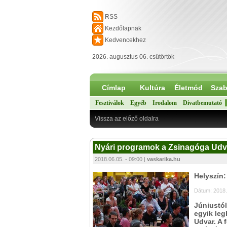
RSS
Kezdőlapnak
Kedvencekhez
2026. augusztus 06. csütörtök
Címlap
Kultúra
Életmód
Szab
Fesztiválok
Egyéb
Irodalom
Divatbemutató
Vissza az előző oldalra
Nyári programok a Zsinagóga Udvarb
2018.06.05. - 09:00 |
vaskarika.hu
Helyszín
Dátum: 2018.
Júniustól
egyik leg
Udvar. A 