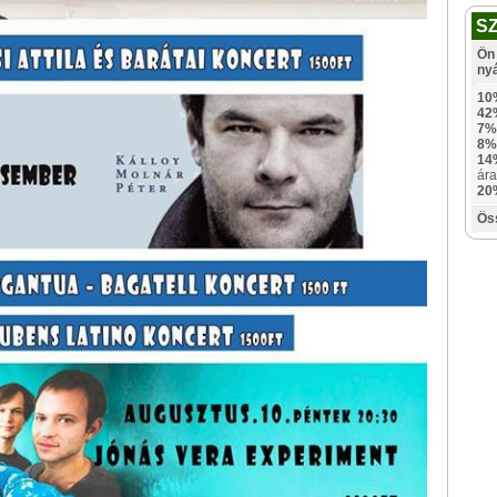
S
Ön 
ny
10
42
7%
8%
14
ára
20
Ös