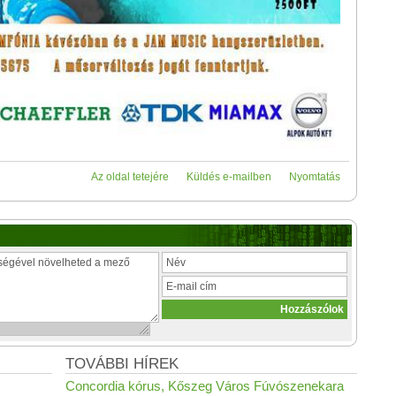
Az oldal tetejére
Küldés e-mailben
Nyomtatás
TOVÁBBI HÍREK
Concordia kórus, Kőszeg Város Fúvószenekara