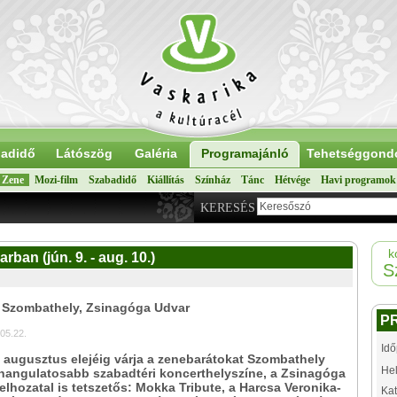
adidő
Látószög
Galéria
Programajánló
Tehetséggond
Zene
Mozi-film
Szabadidő
Kiállítás
Színház
Tánc
Hétvége
Havi programok
KERESÉS
k
an (jún. 9. - aug. 10.)
S
: Szombathely, Zsinagóga Udvar
P
05.22.
Idő
 augusztus elejéig várja a zenebarátokat Szombathely
Hel
hangulatosabb szabadtéri koncerthelyszíne, a Zsinagóga
felhozatal is tetszetős: Mokka Tribute, a Harcsa Veronika-
Kat