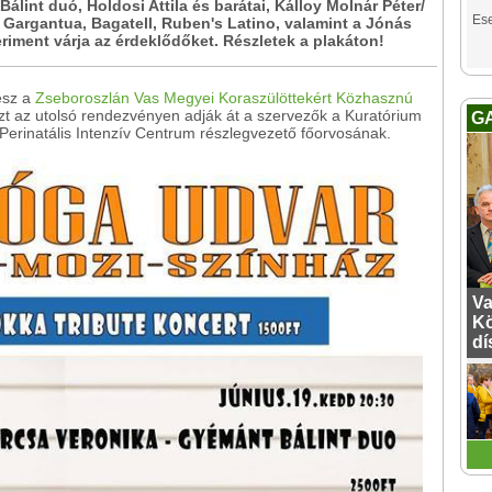
álint duó, Holdosi Attila és barátai, Kálloy Molnár Péter/
Es
Gargantua, Bagatell, Ruben's Latino, valamint a Jónás
riment várja az érdeklődőket. Részletek a plakáton!
esz a
Zseboroszlán Vas Megyei Koraszülöttekért Közhasznú
t az utolsó rendezvényen adják át a szervezők a Kuratórium
G
Perinatális Intenzív Centrum részlegvezető főorvosának.
Va
Kö
dí