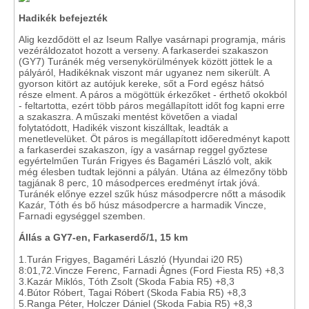
Hadikék befejezték
Alig kezdődött el az Iseum Rallye vasárnapi programja, máris
vezéráldozatot hozott a verseny. A farkaserdei szakaszon
(GY7) Turánék még versenykörülmények között jöttek le a
pályáról, Hadikéknak viszont már ugyanez nem sikerült. A
gyorson kitört az autójuk kereke, sőt a Ford egész hátsó
része elment. A páros a mögöttük érkezőket - érthető okokból
- feltartotta, ezért több páros megállapított időt fog kapni erre
a szakaszra. A műszaki mentést követően a viadal
folytatódott, Hadikék viszont kiszálltak, leadták a
menetlevelüket. Öt páros is megállapított időeredményt kapott
a farkaserdei szakaszon, így a vasárnap reggel győztese
egyértelműen Turán Frigyes és Bagaméri László volt, akik
még élesben tudtak lejönni a pályán. Utána az élmezőny több
tagjának 8 perc, 10 másodperces eredményt írtak jóvá.
Turánék előnye ezzel szűk húsz másodpercre nőtt a második
Kazár, Tóth és bő húsz másodpercre a harmadik Vincze,
Farnadi egységgel szemben.
Állás a GY7-en, Farkaserdő/1, 15 km
1.Turán Frigyes, Bagaméri László (Hyundai i20 R5)
8:01,72.Vincze Ferenc, Farnadi Ágnes (Ford Fiesta R5) +8,3
3.Kazár Miklós, Tóth Zsolt (Skoda Fabia R5) +8,3
4.Bútor Róbert, Tagai Róbert (Skoda Fabia R5) +8,3
5.Ranga Péter, Holczer Dániel (Skoda Fabia R5) +8,3