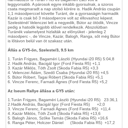
leggyorsabb. A párosok egyre inkább gyorsulnak, a szoros
csata megmaradt a nap utolsó körére is. Hadik András csupán
1,1 másodperccel követte Turánt, de a gyorsaságin harmadik
Kazár is csak bő 3 másodpercre volt az éllovashoz képest.
Szelesténél Velenczei lett a negyedik, Bútor az ötödik, Vincze
pedig a hatodik legjobb idővel rendelkezik. Abszolútban
Turánék valamelyest hizlalták az előnyüket - jelenleg 2
másodperc -, de Vincze, Kazár, Balogh, Ranga, sőt még Bútor
is lőtávon belül van öt szakasz után.
Állás a GY5-ön, Szeleste/3, 9.5 km
1. Turán Frigyes, Bagaméri László (Hyundai i20 R5) 5:04,8
2. Hadik András, Bacigál Igor (Ford Fiesta R5) +1,1
3. Kazár Miklós, Tóth Zsolt (Skoda Fabia R5) +3,3
4. Velenczei Ádám, Szedő Csaba (Hyundai i20 R5) +4,5
5. Bútor Róbert, Tagai Róbert (Skoda Fabia R5) +5,1
6. Vincze Ferenc, Farnadi Ágnes (Ford Fiesta R5) +5,2
Az Iseum Rallye állása a GY5 után:
1.Turán Frigyes, Bagaméri László (Hyundai i20 R5) 23:36,1
2.Hadik András, Bacigál Igor (Ford Fiesta R5) +2,0
3. Vincze Ferenc, Farnadi Ágnes (Ford Fiesta R5) +11,4
4..Kazár Miklós, Tóth Zsolt (Skoda Fabia R5) +13,6
5. Balogh János, Szőke Tamás (Skoda Fabia R5) +16,6
6. Ranga Péter, Holczer Dániel (Skoda Fabia R5) +17,2