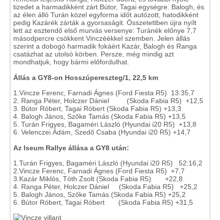
tizedet a harmadikként zárt Bútor, Tagai egységre. Balogh, és
az élen álló Turán közel egyforma időt autózott, hatodikként
pedig Kazárék zárták a gyorsaságit. Összetettben újra nyílt
lett az esztendő első murvás versenye: Turánék előnye 7,7
másodpercre csökkent Vinczéékkel szemben. Jelen állás
szerint a dobogó harmadik fokáért Kazár, Balogh és Ranga
csatázhat az utolsó körben. Persze, még mindig azt
mondhatjuk, hogy bármi előfordulhat.
Állás a GY8-on Hosszúpereszteg/1, 22,5 km
1.Vincze Ferenc, Farnadi Ágnes (Ford Fiesta R5) 13:35,7
2. Ranga Péter, Holczer Dániel (Skoda Fabia R5) +12,5
3. Bútor Róbert, Tagai Róbert (Skoda Fabia R5) +13,3
4. Balogh János, Szőke Tamás (Skoda Fabia R5) +13,5
5. Turán Frigyes, Bagaméri László (Hyundai i20 R5) +13,8
6. Velenczei Ádám, Szedő Csaba (Hyundai i20 R5) +14,7
Az Iseum Rallye állása a GY8 után:
1.Turán Frigyes, Bagaméri László (Hyundai i20 R5) 52:16,2
2.Vincze Ferenc, Farnadi Ágnes (Ford Fiesta R5) +7,7
3.Kazár Miklós, Tóth Zsolt (Skoda Fabia R5) +22,8
4. Ranga Péter, Holczer Dániel (Skoda Fabia R5) +25,2
5. Balogh János, Szőke Tamás (Skoda Fabia R5) +25,2
6. Bútor Róbert, Tagai Róbert (Skoda Fabia R5) +31,5