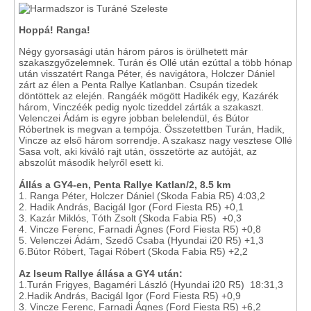
Hoppá! Ranga!
Négy gyorsasági után három páros is örülhetett már
szakaszgyőzelemnek. Turán és Ollé után ezúttal a több hónap
után visszatért Ranga Péter, és navigátora, Holczer Dániel
zárt az élen a Penta Rallye Katlanban. Csupán tizedek
döntöttek az elején. Rangáék mögött Hadikék egy, Kazárék
három, Vinczéék pedig nyolc tizeddel zárták a szakaszt.
Velenczei Ádám is egyre jobban belelendül, és Bútor
Róbertnek is megvan a tempója. Összetettben Turán, Hadik,
Vincze az első három sorrendje. A szakasz nagy vesztese Ollé
Sasa volt, aki kiváló rajt után, összetörte az autóját, az
abszolút második helyről esett ki.
Állás a GY4-en, Penta Rallye Katlan/2, 8.5 km
1. Ranga Péter, Holczer Dániel (Skoda Fabia R5) 4:03,2
2. Hadik András, Bacigál Igor (Ford Fiesta R5) +0,1
3. Kazár Miklós, Tóth Zsolt (Skoda Fabia R5) +0,3
4. Vincze Ferenc, Farnadi Ágnes (Ford Fiesta R5) +0,8
5. Velenczei Ádám, Szedő Csaba (Hyundai i20 R5) +1,3
6.Bútor Róbert, Tagai Róbert (Skoda Fabia R5) +2,2
Az Iseum Rallye állása a GY4 után:
1.Turán Frigyes, Bagaméri László (Hyundai i20 R5) 18:31,3
2.Hadik András, Bacigál Igor (Ford Fiesta R5) +0,9
3. Vincze Ferenc, Farnadi Ágnes (Ford Fiesta R5) +6,2