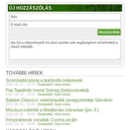
ÚJ HOZZÁSZÓLÁS
TOVÁBBI HÍREK
Szombattól pörög a bükfürdői óriáskerék
2025. 06. 12. - 21:00 -
Szabadidő
/
Auto-motor
Fiat Topolinók menni Sümeg (fotósorozattal)
2024. 06. 14. - 02:00 -
Szabadidő
/
Auto-motor
Balaton Classics: veteránautók seregszemléje Sárváron
2024. 06. 05. - 21:00 -
Szabadidő
/
Auto-motor
Művészcsütörtök a Mediterrán Udvarban (jún. 6.)
2024. 06. 05. - 19:00 -
Szabadidő
/
Auto-motor
Fénytraktorok vonultak Csorna utcáin
2023. 12. 18. - 10:00 -
Szabadidő
/
Auto-motor