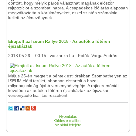
döntött, hogy melyik páros választhat magának először
rajtpozíciót a szombati napra. A csapadékos időjárás alaposan
megváltoztatta a körülményeket, ezzel szintén számolnia
kellett az élmezőnynek.
Elrajtolt az Iseum Rallye 2018 - Az autók a főtéren
éjszakáztak
2018.05.26. - 00:15 | vaskarika.hu - Fotók: Varga András
Május 25-én megtelt a péntek esti órákban Szombathelyen az
ISEUM előtti terület, ahonnan elstartolt a hazai
rallyebajnokság újabb versenyhétvégéje. A rajtceremóniát
követően az autók a főtéren éjszakáztak az éjszakai
versenyautó kiállítás részeként.
Nyomtatás
Küldés e-mailben
Az oldal tetejére