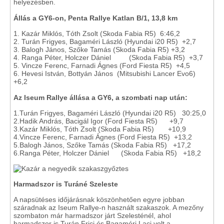
helyezésben.
Állás a GY6-on, Penta Rallye Katlan B/1, 13,8 km
1. Kazár Miklós, Tóth Zsolt (Skoda Fabia R5) 6:46,2
2. Turán Frigyes, Bagaméri László (Hyundai i20 R5) +2,7
3. Balogh János, Szőke Tamás (Skoda Fabia R5) +3,2
4. Ranga Péter, Holczer Dániel (Skoda Fabia R5) +3,7
5. Vincze Ferenc, Farnadi Ágnes (Ford Fiesta R5) +4,5
6. Hevesi István, Bottyán János (Mitsubishi Lancer Evo6)
+6,2
Az Iseum Rallye állása a GY6, a szombati nap után:
1.Turán Frigyes, Bagaméri László (Hyundai i20 R5) 30:25,0
2.Hadik András, Bacigál Igor (Ford Fiesta R5) +9,7
3.Kazár Miklós, Tóth Zsolt (Skoda Fabia R5) +10,9
4.Vincze Ferenc, Farnadi Ágnes (Ford Fiesta R5) +13,2
5.Balogh János, Szőke Tamás (Skoda Fabia R5) +17,2
6.Ranga Péter, Holczer Dániel (Skoda Fabia R5) +18,2
Harmadszor is Turáné Szeleste
A napsütéses időjárásnak köszönhetően egyre jobban
száradnak az Iseum Rallye-n használt szakaszok. A mezőny
szombaton már harmadszor járt Szelesténél, ahol
harmadszor is Turán Frici és Bagaméri Laci volt a