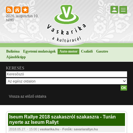
2026. augusztus 10.
hétfő
Bulizóna
Egyetemi mulatságok
Auto-motor
Családi
Gasztro
Ajándéktipp
KERESÉS
Vissza az előző oldalra
Iseum Rallye 2018 szakaszról szakaszra - Turán
nyerte az Iseum Rallyt
2018.05.27. - 15:00 |
vaskarika.hu - Fotók: savariarallye.hu