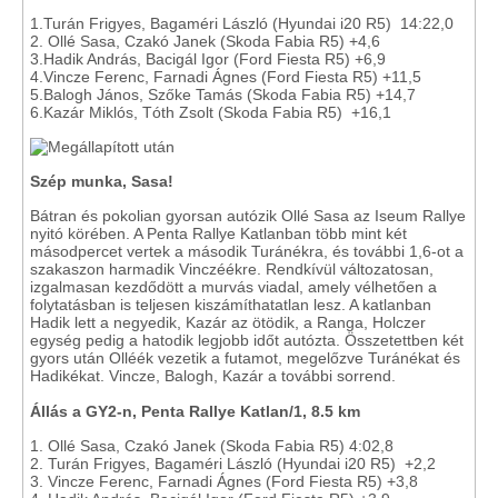
1.Turán Frigyes, Bagaméri László (Hyundai i20 R5) 14:22,0
2. Ollé Sasa, Czakó Janek (Skoda Fabia R5) +4,6
3.Hadik András, Bacigál Igor (Ford Fiesta R5) +6,9
4.Vincze Ferenc, Farnadi Ágnes (Ford Fiesta R5) +11,5
5.Balogh János, Szőke Tamás (Skoda Fabia R5) +14,7
6.Kazár Miklós, Tóth Zsolt (Skoda Fabia R5) +16,1
Szép munka, Sasa!
Bátran és pokolian gyorsan autózik Ollé Sasa az Iseum Rallye
nyitó körében. A Penta Rallye Katlanban több mint két
másodpercet vertek a második Turánékra, és további 1,6-ot a
szakaszon harmadik Vinczéékre. Rendkívül változatosan,
izgalmasan kezdődött a murvás viadal, amely vélhetően a
folytatásban is teljesen kiszámíthatatlan lesz. A katlanban
Hadik lett a negyedik, Kazár az ötödik, a Ranga, Holczer
egység pedig a hatodik legjobb időt autózta. Összetettben két
gyors után Olléék vezetik a futamot, megelőzve Turánékat és
Hadikékat. Vincze, Balogh, Kazár a további sorrend.
Állás a GY2-n, Penta Rallye Katlan/1, 8.5 km
1. Ollé Sasa, Czakó Janek (Skoda Fabia R5) 4:02,8
2. Turán Frigyes, Bagaméri László (Hyundai i20 R5) +2,2
3. Vincze Ferenc, Farnadi Ágnes (Ford Fiesta R5) +3,8