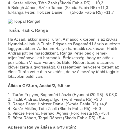
4..Kazár Miklós, Tóth Zsolt (Skoda Fabia R5) +10,3
5.Balogh János, Szőke Tamás (Skoda Fabia R5) +11,3
6.Ranga Péter, Holczer Dániel (Skoda Fabia R5) +11,7
Turán, Hadik, Ranga
Ha Acsád, akkor ismét Turán. A második körben is az i20-as
Hyundai-al induló Turán Frigyes és Bagaméri László autózott
leggyorsabban. Az Iseum Rallye harmadik szakaszán Hadik
András jött be másodikként, Ranga Péter pedig remek
teljesítménnyel lett harmadik. Érdekesség, hogy az ötödik
pozícióban Vincze Ferenc és Bútor Róbert tizedre azonos
idővel zárta a gyorsaságit. Összetettben helycsere történt az
élen: Turán vette át a vezetést, de az élmezőny többi tagja is
lőtávolon belül van.
Állás a GY3-on, Acsád/2, 9.5 km
1. Turán Frigyes, Bagaméri László (Hyundai i20 R5) 5:08,0
2. Hadik András, Bacigál Igor (Ford Fiesta R5) +3,3
3. Ranga Péter, Holczer Dániel (Skoda Fabia R5) +4,8
4. Kazár Miklós, Tóth Zsolt (Skoda Fabia R5) +5,0
5. Vincze Ferenc, Farnadi Ágnes (Ford Fiesta R5) +5,4
5. Bútor Róbert, Tagai Róbert (Skoda Fabia R5) +5,4
Az Iseum Rallye állása a GY3 után: