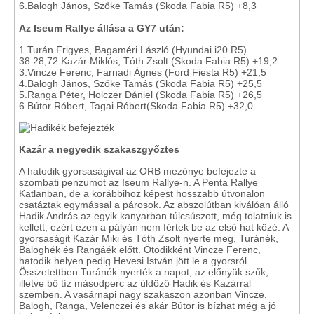
6.Balogh János, Szőke Tamás (Skoda Fabia R5) +8,3
Az Iseum Rallye állása a GY7 után:
1.Turán Frigyes, Bagaméri László (Hyundai i20 R5)
38:28,72.Kazár Miklós, Tóth Zsolt (Skoda Fabia R5) +19,2
3.Vincze Ferenc, Farnadi Ágnes (Ford Fiesta R5) +21,5
4.Balogh János, Szőke Tamás (Skoda Fabia R5) +25,5
5.Ranga Péter, Holczer Dániel (Skoda Fabia R5) +26,5
6.Bútor Róbert, Tagai Róbert(Skoda Fabia R5) +32,0
Kazár a negyedik szakaszgyőztes
A hatodik gyorsaságival az ORB mezőnye befejezte a
szombati penzumot az Iseum Rallye-n. A Penta Rallye
Katlanban, de a korábbihoz képest hosszabb útvonalon
csatáztak egymással a párosok. Az abszolútban kiválóan álló
Hadik András az egyik kanyarban túlcsúszott, még tolatniuk is
kellett, ezért ezen a pályán nem fértek be az első hat közé. A
gyorsaságit Kazár Miki és Tóth Zsolt nyerte meg, Turánék,
Baloghék és Rangáék előtt. Ötödikként Vincze Ferenc,
hatodik helyen pedig Hevesi István jött le a gyorsról.
Összetettben Turánék nyerték a napot, az előnyük szűk,
illetve bő tíz másodperc az üldöző Hadik és Kazárral
szemben. A vasárnapi nagy szakaszon azonban Vincze,
Balogh, Ranga, Velenczei és akár Bútor is bízhat még a jó