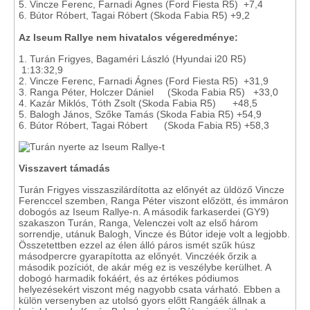
5. Vincze Ferenc, Farnadi Ágnes (Ford Fiesta R5) +7,4
6. Bútor Róbert, Tagai Róbert (Skoda Fabia R5) +9,2
Az Iseum Rallye nem hivatalos végeredménye:
1. Turán Frigyes, Bagaméri László (Hyundai i20 R5)
1:13:32,9
2. Vincze Ferenc, Farnadi Ágnes (Ford Fiesta R5) +31,9
3. Ranga Péter, Holczer Dániel (Skoda Fabia R5) +33,0
4. Kazár Miklós, Tóth Zsolt (Skoda Fabia R5) +48,5
5. Balogh János, Szőke Tamás (Skoda Fabia R5) +54,9
6. Bútor Róbert, Tagai Róbert (Skoda Fabia R5) +58,3
Visszavert támadás
Turán Frigyes visszaszilárdította az előnyét az üldöző Vincze
Ferenccel szemben, Ranga Péter viszont előzött, és immáron
dobogós az Iseum Rallye-n. A második farkaserdei (GY9)
szakaszon Turán, Ranga, Velenczei volt az első három
sorrendje, utánuk Balogh, Vincze és Bútor ideje volt a legjobb.
Összetettben ezzel az élen álló páros ismét szűk húsz
másodpercre gyarapította az előnyét. Vinczéék őrzik a
második pozíciót, de akár még ez is veszélybe kerülhet. A
dobogó harmadik fokáért, és az értékes pódiumos
helyezésekért viszont még nagyobb csata várható. Ebben a
külön versenyben az utolsó gyors előtt Rangáék állnak a