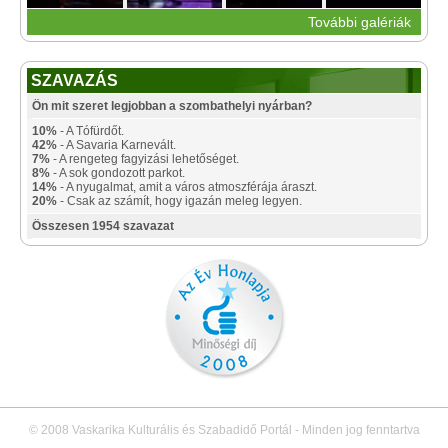
További galériák
SZAVAZÁS
Ön mit szeret legjobban a szombathelyi nyárban?
10%
- A Tófürdőt.
42%
- A Savaria Karnevált.
7%
- A rengeteg fagyizási lehetőséget.
8%
- A sok gondozott parkot.
14%
- A nyugalmat, amit a város atmoszférája áraszt.
20%
- Csak az számít, hogy igazán meleg legyen.
Összesen 1954 szavazat
© 2008 Vaskarika Kulturális és Szabadidő Portál - Minden jog fenntartva