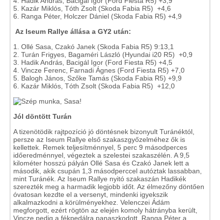
4. Hadik András, Bacigál Igor (Ford Fiesta R5) +3,9
5. Kazár Miklós, Tóth Zsolt (Skoda Fabia R5) +4,6
6. Ranga Péter, Holczer Dániel (Skoda Fabia R5) +4,9
Az Iseum Rallye állása a GY2 után:
1. Ollé Sasa, Czakó Janek (Skoda Fabia R5) 9:13,1
2. Turán Frigyes, Bagaméri László (Hyundai i20 R5) +0,9
3. Hadik András, Bacigál Igor (Ford Fiesta R5) +4,5
4. Vincze Ferenc, Farnadi Ágnes (Ford Fiesta R5) +7,0
5. Balogh János, Szőke Tamás (Skoda Fabia R5) +9,9
6. Kazár Miklós, Tóth Zsolt (Skoda Fabia R5) +12,0
Jól döntött Turán
A tizenötödik rajtpozíció jó döntésnek bizonyult Turánéktól,
persze az Iseum Rallye első szakaszgyőzelméhez ők is
kellettek. Remek teljesítménnyel, 5 perc 9 másodperces
időeredménnyel, végeztek a szelestei szakaszélén. A 9,5
kilométer hosszú pályán Ollé Sasa és Czakó Janek lett a
második, akik csupán 1,3 másodperccel autóztak lassabban,
mint Turánék. Az Iseum Rallye nyitó szakaszán Hadikék
szerezték meg a harmadik legjobb időt. Az élmezőny döntően
óvatosan kezdte el a versenyt, mindenki igyekszik
alkalmazkodni a körülményekhez. Velenczei Ádám
megforgott, ezért rögtön az elején komoly hátrányba került,
Vincze pedig a fékpedálra panaszkodott. Ranga Péter a