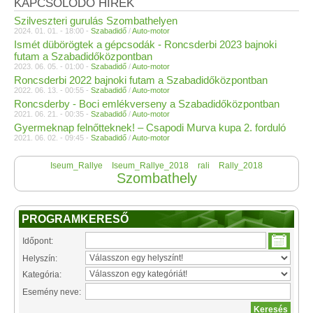
KAPCSOLÓDÓ HÍREK
Szilveszteri gurulás Szombathelyen
2024. 01. 01. - 18:00 -
Szabadidő
/
Auto-motor
Ismét dübörögtek a gépcsodák - Roncsderbi 2023 bajnoki
futam a Szabadidőközpontban
2023. 06. 05. - 01:00 -
Szabadidő
/
Auto-motor
Roncsderbi 2022 bajnoki futam a Szabadidőközpontban
2022. 06. 13. - 00:55 -
Szabadidő
/
Auto-motor
Roncsderby - Boci emlékverseny a Szabadidőközpontban
2021. 06. 21. - 00:35 -
Szabadidő
/
Auto-motor
Gyermeknap felnőtteknek! – Csapodi Murva kupa 2. forduló
2021. 06. 02. - 09:45 -
Szabadidő
/
Auto-motor
Iseum_Rallye
Iseum_Rallye_2018
rali
Rally_2018
Szombathely
PROGRAMKERESŐ
Időpont:
Helyszín:
Kategória:
Esemény neve: