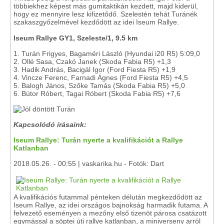
többiekhez képest más gumitaktikán kezdett, majd kiderül,
hogy ez mennyire lesz kifizetődő. Szelestén tehát Turánék
szakaszgyőzelmével kezdődött az idei Iseum Rallye.
Iseum Rallye GY1, Szeleste/1, 9.5 km
1. Turán Frigyes, Bagaméri László (Hyundai i20 R5) 5:09,0
2. Ollé Sasa, Czakó Janek (Skoda Fabia R5) +1,3
3. Hadik András, Bacigál Igor (Ford Fiesta R5) +1,9
4. Vincze Ferenc, Farnadi Ágnes (Ford Fiesta R5) +4,5
5. Balogh János, Szőke Tamás (Skoda Fabia R5) +5,0
6. Bútor Róbert, Tagai Róbert (Skoda Fabia R5) +7,6
Kapcsolódó írásaink:
Iseum Rallye: Turán nyerte a kvalifikációt a Rallye
Katlanban
2018.05.26. - 00:55 | vaskarika.hu - Fotók: Dart
A kvalifikációs futammal pénteken délután megkezdődött az
Iseum Rallye, az idei országos bajnokság harmadik futama. A
felvezető eseményen a mezőny első tizenöt párosa csatázott
egymással a söptei úti rallye katlanban, a miniverseny arról