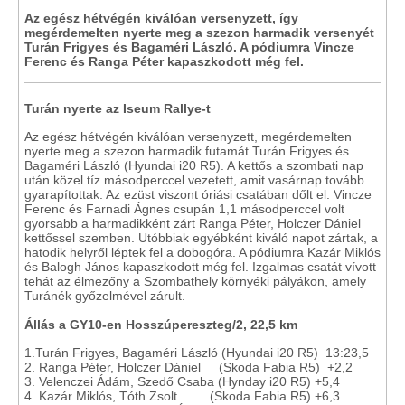
Az egész hétvégén kiválóan versenyzett, így
megérdemelten nyerte meg a szezon harmadik versenyét
Turán Frigyes és Bagaméri László. A pódiumra Vincze
Ferenc és Ranga Péter kapaszkodott még fel.
Turán nyerte az Iseum Rallye-t
Az egész hétvégén kiválóan versenyzett, megérdemelten
nyerte meg a szezon harmadik futamát Turán Frigyes és
Bagaméri László (Hyundai i20 R5). A kettős a szombati nap
után közel tíz másodperccel vezetett, amit vasárnap tovább
gyarapítottak. Az ezüst viszont óriási csatában dőlt el: Vincze
Ferenc és Farnadi Ágnes csupán 1,1 másodperccel volt
gyorsabb a harmadikként zárt Ranga Péter, Holczer Dániel
kettőssel szemben. Utóbbiak egyébként kiváló napot zártak, a
hatodik helyről léptek fel a dobogóra. A pódiumra Kazár Miklós
és Balogh János kapaszkodott még fel. Izgalmas csatát vívott
tehát az élmezőny a Szombathely környéki pályákon, amely
Turánék győzelmével zárult.
Állás a GY10-en Hosszúpereszteg/2, 22,5 km
1.Turán Frigyes, Bagaméri László (Hyundai i20 R5) 13:23,5
2. Ranga Péter, Holczer Dániel (Skoda Fabia R5) +2,2
3. Velenczei Ádám, Szedő Csaba (Hynday i20 R5) +5,4
4. Kazár Miklós, Tóth Zsolt (Skoda Fabia R5) +6,3