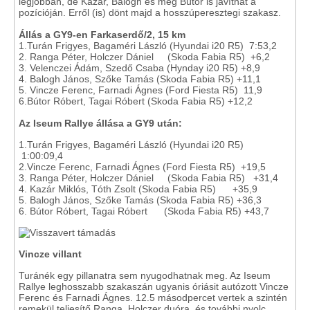
legjobban, de Kazár, Balogh és még Bútor is javíthat a
pozícióján. Erről (is) dönt majd a hosszúperesztegi szakasz.
Állás a GY9-en Farkaserdő/2, 15 km
1.Turán Frigyes, Bagaméri László (Hyundai i20 R5) 7:53,2
2. Ranga Péter, Holczer Dániel (Skoda Fabia R5) +6,2
3. Velenczei Ádám, Szedő Csaba (Hynday i20 R5) +8,9
4. Balogh János, Szőke Tamás (Skoda Fabia R5) +11,1
5. Vincze Ferenc, Farnadi Ágnes (Ford Fiesta R5) 11,9
6.Bútor Róbert, Tagai Róbert (Skoda Fabia R5) +12,2
Az Iseum Rallye állása a GY9 után:
1.Turán Frigyes, Bagaméri László (Hyundai i20 R5)
1:00:09,4
2.Vincze Ferenc, Farnadi Ágnes (Ford Fiesta R5) +19,5
3. Ranga Péter, Holczer Dániel (Skoda Fabia R5) +31,4
4. Kazár Miklós, Tóth Zsolt (Skoda Fabia R5) +35,9
5. Balogh János, Szőke Tamás (Skoda Fabia R5) +36,3
6. Bútor Róbert, Tagai Róbert (Skoda Fabia R5) +43,7
Vincze villant
Turánék egy pillanatra sem nyugodhatnak meg. Az Iseum
Rallye leghosszabb szakaszán ugyanis óriásit autózott Vincze
Ferenc és Farnadi Ágnes. 12.5 másodpercet vertek a szintén
remekül teljesítő Ranga, Holczer duóra, és további nyolc