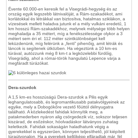
Évente 60.000-en keresik fel a Visegrádi-hegység és az
ország egyik legszebb látnivalóját, a Rám-szakadékot, ami
korlátokkal és létrákkal van biztosítva, hatalmas sziklákon, a
vízesések mellett haladva jutunk el a mély vulkáni eredetű, 1
km hosszú Rám-szakadékhoz, melynek mélysége több helyen
meghaladja a 35 métert, míg a fenékszélessége olykor a 3
métert sem éri el. 112 méter szintkülönbséget kell
leküzdenünk, míg felérünk a „fenti" pihenőig, amit létrák és
láncok is segítenek útközben. Ha végeztünk a 10 km-es
túrával, autózzunk még 8 km-t a legközelebbi fürdőig,
Visegrádig, ahol a római-török hangulatú Lepence várja a
megfáradt túrázókat.
Dera-szurdok
A 1,5 km-es hosszúságú Dera-szurdok a Pilis egyik
leghangulatosabb, és legromantikusabb patakvölgyeinek az
egyike, mely a Dobogókőre vezető főúttól délnyugatra
található. A közlekedést fahidak könnyítik meg, a
patakmederben nyáron alig csörgedezik víz, sokszor teljesen
kiszárad, de esőzéskor, hóolvadáskor látványos zuhatag
keletkezik. Fahidak sokaságán haladhatunk végig a
gyerekekkel is egyszerűen, könnyen teljesíthető, jól kiépített
túraútvonalon. Ha a gyerekek kellőképp elfáradtak már, fél