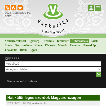
2026. augusztus 10.
hétfő
Szakértő válaszol
Egészség
Turizmus
Természet
Útibeszámoló
Bálok
Sport
Gasztronómia
Klíma
Tűsarok
Mozaik
Ezotéria
Horoszkóp
Családika
Bizsu
Egyéb
KERESÉS
Vissza az előző oldalra
Hat különleges szurdok Magyarországon
2021.06.25. - 07:25 |
vaskarika.hu