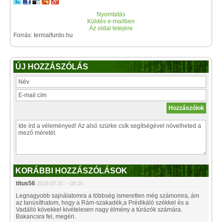
Nyomtatás
Küldés e-mailben
Az oldal tetejére
Forrás: termalfurdo.hu
ÚJ HOZZÁSZÓLÁS
KORÁBBI HOZZÁSZÓLÁSOK
titus56
2018.07.31. - 08:16
Legnagyobb sajnálatomra a többség ismeretlen még számomra, ám
az tanúsíthatom, hogy a Rám-szakadék,a Prédikáló székkel és a
Vadálló kövekkel kivételesen nagy élmény a túrázók számára.
Bakancsra fel, megéri.