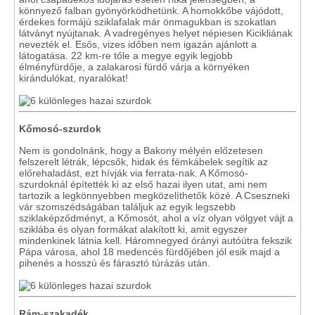
könnyező falban gyönyörködhetünk. A homokkőbe vájódott,
érdekes formájú sziklafalak már önmagukban is szokatlan
látványt nyújtanak. A vadregényes helyet népiesen Kicikliának
nevezték el. Esős, vizes időben nem igazán ajánlott a
látogatása. 22 km-re tőle a megye egyik legjobb
élményfürdője, a zalakarosi fürdő várja a környéken
kirándulókat, nyaralókat!
Kőmosó-szurdok
Nem is gondolnánk, hogy a Bakony mélyén előzetesen
felszerelt létrák, lépcsők, hidak és fémkábelek segítik az
előrehaladást, ezt hívják via ferrata-nak. A Kőmosó-
szurdoknál építették ki az első hazai ilyen utat, ami nem
tartozik a legkönnyebben megközelíthetők közé. A Cseszneki
vár szomszédságában találjuk az egyik legszebb
sziklaképződményt, a Kőmosót, ahol a víz olyan völgyet vájt a
sziklába és olyan formákat alakított ki, amit egyszer
mindenkinek látnia kell. Háromnegyed órányi autóútra fekszik
Pápa városa, ahol 18 medencés fürdőjében jól esik majd a
pihenés a hosszú és fárasztó túrázás után.
Rám-szakadék