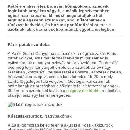
Kétféle ember létezik a nyári hónapokban, az egyik
leginkább árnyékra vágyik, a másik legszívesebben
egész nap napozna. Mi most megmutatjuk a hat
legkülönlegesebb szurdokot, ahol hűsölhetnek a
túrázást kedvelők, és hozunk pár fürdőzési ötletet is
azoknak, akik utána csobbannának egyet a melegben.
Páris-patak szurdoka
A Palóc Grand Canyonnak is becézik a nógrádszakáli Paris-
patak völgyét, amit már természetvédelmi területnek is
nyilvánítottak a magyar-szlovák határ közelében. Több millió
éve még folyó kanyargott errefelé, a szurdok az év nagy
részében „kőszáraz", de tavasszal és ősszel, esőzések idején,
hóolvadáskor szép vízesések képződnek a 15-20 m mély,
szinte függőleges falú völgyben. Geológiai kuriózumnak
számítanak az országban elsőként itt fellelt fatörzsbarlangok.
30 km-re a szurdoktól találjuk a
salgótarjáni fürdőt
, a hűsölés
után jót tesz egy kis felmelegedés.
Kőszikla-szurdok, Nagybakónak
A Zalai-dombság keleti felén alakult ki a Kőszikla-szurdok,
ahol csapadékos időjárás esetén ritka jelenségben, a