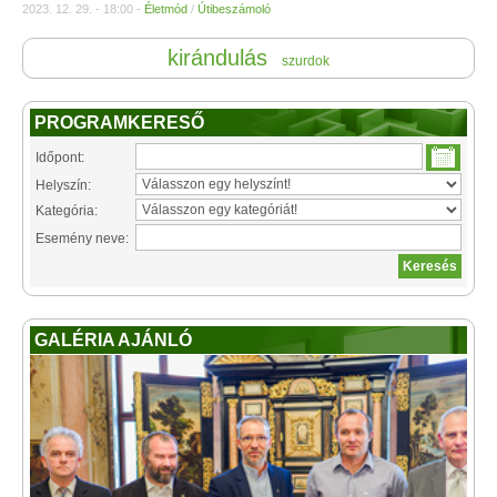
2023. 12. 29. - 18:00 -
Életmód
/
Útibeszámoló
kirándulás
szurdok
PROGRAMKERESŐ
Időpont:
Helyszín:
Kategória:
Esemény neve:
GALÉRIA AJÁNLÓ