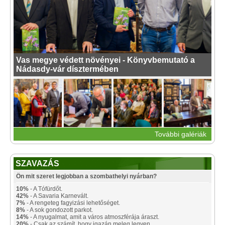
Vas megye védett növényei - Könyvbemutató a
Nádasdy-vár dísztermében
További galériák
SZAVAZÁS
Ön mit szeret legjobban a szombathelyi nyárban?
10%
- A Tófürdőt.
42%
- A Savaria Karnevált.
7%
- A rengeteg fagyizási lehetőséget.
8%
- A sok gondozott parkot.
14%
- A nyugalmat, amit a város atmoszférája áraszt.
20%
- Csak az számít, hogy igazán meleg legyen.