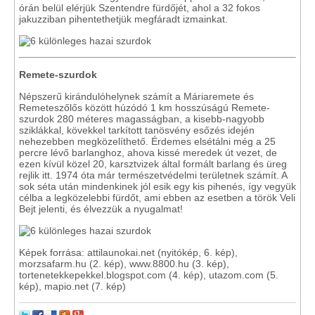
órán belül elérjük Szentendre fürdőjét, ahol a 32 fokos
jakuzziban pihentethetjük megfáradt izmainkat.
Remete-szurdok
Népszerű kirándulóhelynek számít a Máriaremete és
Remeteszőlős között húzódó 1 km hosszúságú Remete-
szurdok 280 méteres magasságban, a kisebb-nagyobb
sziklákkal, kövekkel tarkított tanösvény esőzés idején
nehezebben megközelíthető. Érdemes elsétálni még a 25
percre lévő barlanghoz, ahova kissé meredek út vezet, de
ezen kívül közel 20, karsztvizek által formált barlang és üreg
rejlik itt. 1974 óta már természetvédelmi területnek számít. A
sok séta után mindenkinek jól esik egy kis pihenés, így vegyük
célba a legközelebbi fürdőt, ami ebben az esetben a török
Veli
Bejt jelenti, és élvezzük a nyugalmat!
Képek forrása: attilaunokai.net (nyitókép, 6. kép),
morzsafarm.hu (2. kép), www.8800.hu (3. kép),
tortenetekkepekkel.blogspot.com (4. kép), utazom.com (5.
kép), mapio.net (7. kép)