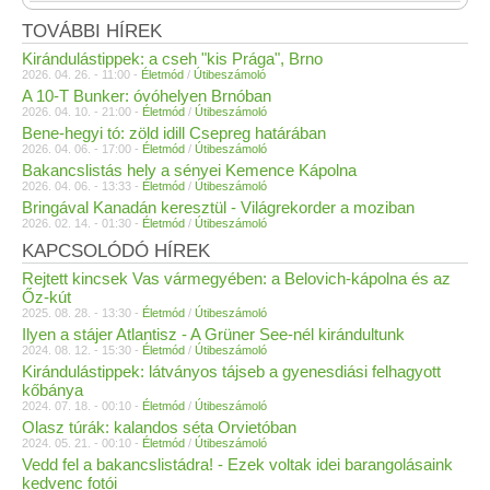
TOVÁBBI HÍREK
Kirándulástippek: a cseh "kis Prága", Brno
2026. 04. 26. - 11:00 -
Életmód
/
Útibeszámoló
A 10-T Bunker: óvóhelyen Brnóban
2026. 04. 10. - 21:00 -
Életmód
/
Útibeszámoló
Bene-hegyi tó: zöld idill Csepreg határában
2026. 04. 06. - 17:00 -
Életmód
/
Útibeszámoló
Bakancslistás hely a sényei Kemence Kápolna
2026. 04. 06. - 13:33 -
Életmód
/
Útibeszámoló
Bringával Kanadán keresztül - Világrekorder a moziban
2026. 02. 14. - 01:30 -
Életmód
/
Útibeszámoló
KAPCSOLÓDÓ HÍREK
Rejtett kincsek Vas vármegyében: a Belovich-kápolna és az
Őz-kút
2025. 08. 28. - 13:30 -
Életmód
/
Útibeszámoló
Ilyen a stájer Atlantisz - A Grüner See-nél kirándultunk
2024. 08. 12. - 15:30 -
Életmód
/
Útibeszámoló
Kirándulástippek: látványos tájseb a gyenesdiási felhagyott
kőbánya
2024. 07. 18. - 00:10 -
Életmód
/
Útibeszámoló
Olasz túrák: kalandos séta Orvietóban
2024. 05. 21. - 00:10 -
Életmód
/
Útibeszámoló
Vedd fel a bakancslistádra! - Ezek voltak idei barangolásaink
kedvenc fotói