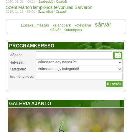
2020. 02. 25. - 00:10 -
Szabadidő
/
Családi
Szent Márton lampionos felvonulás Sárváron
2019. 11. 12. - 09:00 -
Szabadidő
/
Családi
sárvár
Éjszakai_mászás
kalandpark
kötélpálya
Sárvári_Kalandpark
PROGRAMKERESŐ
Időpont:
Helyszín:
Kategória:
Esemény neve:
GALÉRIA AJÁNLÓ