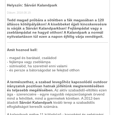
Helyszín: Sárvári Kalandpark
Dátum: 2018.08.19.
Tedd magad próbára a sötétben a fák magasában a 120
állásos kötélpályákon! A kisebbeket éjjeli kincskeresésre
is várják a Sárvári Kalandparkban! Fejlámpádat vagy a
zseblámpádat ne hagyd otthon! A Kalandpark a normál
nyitvatartáson túl ezen a napon éjfélig várja vendégeit.
Amit hoznod kell:
- magad és barátaid, családod
- fejlámpa vagy zseblámpa
- sütnivalód, ha szeretnél enni valami
- és persze a bátorságodat se felejtsd otthon
A természethez, a szabad levegőhöz kapcsolódó outdoor
irányzatok
pozitívan hatnak jóllétünk megteremtésében
és teljesebb megélésében.
Az aktív szabadidő-eltöltés ezen
ága - szerencsére - egyre nagyobb népszerűségnek örvend
mind a felnőttek, mind a gyermekek körében. A 2012-ben
átadott
Sárvári Kalandpark
kiváló terep a szabadidős
elfoglaltságot keresők számára.
A kalandpark mélye 11 különböző - koronként és nehézségi