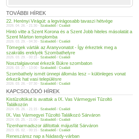
TOVÁBBI HÍREK
22. Herényi Virágút: a legvirágosabb tavaszi hétvége
2026. 04. 26. - 21:30 -
Szabadidő
/
Családi
Hintó vitte a Szent Korona és a Szent Jobb hiteles másolatát a
Szent Márton templomba
2026. 03. 29. - 04:30 -
Szabadidő
/
Családi
Tömegek várták az Aranyvonatot - Így érkeztek meg a
szakrális ereklyék Szombathelyre
2026. 03. 29. - 00:15 -
Szabadidő
/
Családi
Nosztalgiavonat érkezik Bükre szombaton
2026. 03. 27. - 13:00 -
Szabadidő
/
Családi
Szombathely ismét ünnepi állomás lesz – különleges vonat
érkezik hat vasi településre
2026. 03. 26. - 07:30 -
Szabadidő
/
Családi
KAPCSOLÓDÓ HÍREK
Kistűzoltókat is avattak a IX. Vas Vármegyei Tűzoltó
Találkozón
2024. 05. 26. - 21:15 -
Szabadidő
/
Családi
IX. Vas Vármegyei Tűzoltó Találkozó Sárváron
2024. 05. 25. - 21:00 -
Szabadidő
/
Családi
Tizenharmadszor állítottak májusfát Sárváron
2023. 05. 02. - 00:15 -
Szabadidő
/
Családi
Reneszánsz nap a Nádasdy-várban