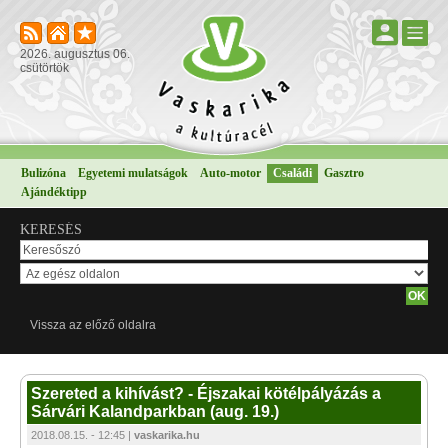
2026. augusztus 06.
csütörtök
Bulizóna
Egyetemi mulatságok
Auto-motor
Családi
Gasztro
Ajándéktipp
KERESÉS
Vissza az előző oldalra
Szereted a kihívást? - Éjszakai kötélpályázás a
Sárvári Kalandparkban (aug. 19.)
2018.08.15. - 12:45 |
vaskarika.hu