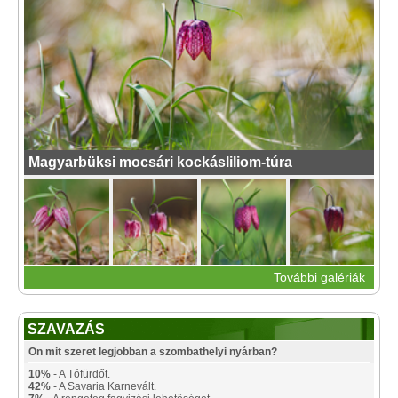
Magyarbüksi mocsári kockásliliom-túra
További galériák
SZAVAZÁS
Ön mit szeret legjobban a szombathelyi nyárban?
10%
- A Tófürdőt.
42%
- A Savaria Karnevált.