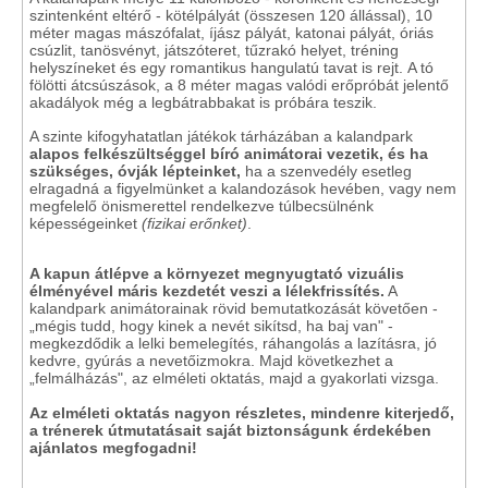
szintenként eltérő - kötélpályát (összesen 120 állással), 10
méter magas mászófalat, íjász pályát, katonai pályát, óriás
csúzlit, tanösvényt, játszóteret, tűzrakó helyet, tréning
helyszíneket és egy romantikus hangulatú tavat is rejt.
A tó
fölötti átcsúszások, a 8 méter magas valódi erőpróbát jelentő
akadályok még a legbátrabbakat is próbára teszik.
A szinte kifogyhatatlan játékok tárházában a kalandpark
alapos felkészültséggel bíró animátorai vezetik, és ha
szükséges, óvják lépteinket,
ha a szenvedély esetleg
elragadná a figyelmünket a kalandozások hevében, vagy nem
megfelelő önismerettel rendelkezve túlbecsülnénk
képességeinket
(fizikai erőnket)
.
A kapun átlépve a környezet megnyugtató vizuális
élményével máris kezdetét veszi a lélekfrissítés.
A
kalandpark animátorainak rövid bemutatkozását követően -
„mégis tudd, hogy kinek a nevét sikítsd, ha baj van" -
megkezdődik a lelki bemelegítés, ráhangolás a lazításra, jó
kedvre, gyúrás a nevetőizmokra. Majd következhet a
„felmálházás", az elméleti oktatás, majd a gyakorlati vizsga.
Az elméleti oktatás nagyon részletes, mindenre kiterjedő,
a trénerek útmutatásait saját biztonságunk érdekében
ajánlatos megfogadni!