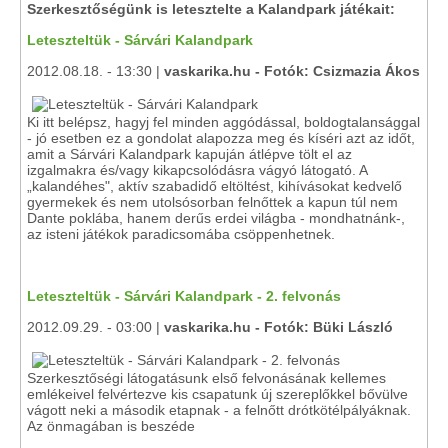
Szerkesztőségünk is letesztelte a Kalandpark játékait:
Leteszteltük - Sárvári Kalandpark
2012.08.18. - 13:30 |
vaskarika.hu - Fotók: Csizmazia Ákos
Ki itt belépsz, hagyj fel minden aggódással, boldogtalansággal
- jó esetben ez a gondolat alapozza meg és kíséri azt az időt,
amit a Sárvári Kalandpark kapuján átlépve tölt el az
izgalmakra és/vagy kikapcsolódásra vágyó látogató. A
„kalandéhes", aktív szabadidő eltöltést, kihívásokat kedvelő
gyermekek és nem utolsósorban felnőttek a kapun túl nem
Dante poklába, hanem derűs erdei világba - mondhatnánk-,
az isteni játékok paradicsomába csöppenhetnek.
Leteszteltük - Sárvári Kalandpark - 2. felvonás
2012.09.29. - 03:00 |
vaskarika.hu - Fotók: Büki László
Szerkesztőségi látogatásunk első felvonásának kellemes
emlékeivel felvértezve kis csapatunk új szereplőkkel bővülve
vágott neki a második etapnak - a felnőtt drótkötélpályáknak.
Az önmagában is beszéde