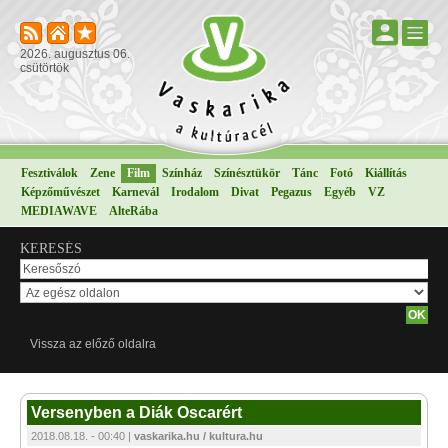
2026. augusztus 06.
csütörtök
Fesztiválok
Zene
Film
Színház
Színésztükör
Tánc
Fotó
Kiállítás
Képzőművészet
Karnevál
Irodalom
Divat
Pegazus
Egyéb
VZ
MEDIAWAVE
AlteRába
KERESÉS
Vissza az előző oldalra
Versenyben a Diák Oscarért
2018.08.18. - 00:40 |
vaskarika.hu / kultura.hu