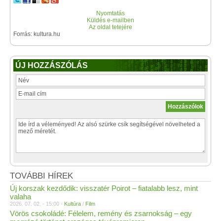
Nyomtatás
Küldés e-mailben
Az oldal tetejére
Forrás: kultura.hu
ÚJ HOZZÁSZÓLÁS
TOVÁBBI HÍREK
Új korszak kezdődik: visszatér Poirot – fiatalabb lesz, mint
valaha
2026. 07. 02. - 15:00 -
Kultúra
/
Film
Vörös csokoládé: Félelem, remény és zsarnokság – egy