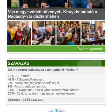
Vas megye védett növényei - Könyvbemutató a
Nádasdy-vár dísztermében
További galériák
SZAVAZÁS
Ön mit szeret legjobban a szombathelyi nyárban?
10%
- A Tófürdőt.
42%
- A Savaria Karnevált.
7%
- A rengeteg fagyizási lehetőséget.
8%
- A sok gondozott parkot.
14%
- A nyugalmat, amit a város atmoszférája áraszt.
20%
- Csak az számít, hogy igazán meleg legyen.
Összesen 1954 szavazat