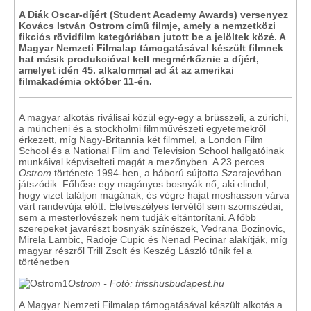
A Diák Oscar-díjért (Student Academy Awards) versenyez
Kovács István Ostrom című filmje, amely a nemzetközi
fikciós rövidfilm kategóriában jutott be a jelöltek közé. A
Magyar Nemzeti Filmalap támogatásával készült filmnek
hat másik produkcióval kell megmérkőznie a díjért,
amelyet idén 45. alkalommal ad át az amerikai
filmakadémia október 11-én.
A magyar alkotás riválisai közül egy-egy a brüsszeli, a zürichi,
a müncheni és a stockholmi filmművészeti egyetemekről
érkezett, míg Nagy-Britannia két filmmel, a London Film
School és a National Film and Television School hallgatóinak
munkáival képviselteti magát a mezőnyben. A 23 perces
Ostrom
története 1994-ben, a háború sújtotta Szarajevóban
játszódik. Főhőse egy magányos bosnyák nő, aki elindul,
hogy vizet találjon magának, és végre hajat moshasson várva
várt randevúja előtt. Életveszélyes tervétől sem szomszédai,
sem a mesterlövészek nem tudják eltántorítani. A főbb
szerepeket javarészt bosnyák színészek, Vedrana Bozinovic,
Mirela Lambic, Radoje Cupic és Nenad Pecinar alakítják, míg
magyar részről Trill Zsolt és Keszég László tűnik fel a
történetben
Ostrom - Fotó: frisshusbudapest.hu
A Magyar Nemzeti Filmalap támogatásával készült alkotás a