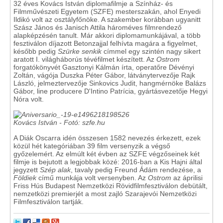
32 éves Kovács István diplomafilmje a Színház- és
Filmművészeti Egyetem (SZFE) mesterszakán, ahol Enyedi
Ildikó volt az osztályfőnöke. A szakember korábban ugyanitt
Szász János és Janisch Attila hároméves filmrendező
alapképzésén tanult. Már akkori diplomamunkájával, a több
fesztiválon díjazott Betonzajjal felhívta magára a figyelmet,
később pedig
Szürke senkik
címmel egy szintén nagy sikert
aratott I. világháborús tévéfilmet készített. Az
Ostrom
forgatókönyvét Gasztonyi Kálmán írta, operatőre Dévényi
Zoltán, vágója Duszka Péter Gábor, látványtervezője Rajk
László, jelmeztervezője Sinkovics Judit, hangmérnöke Balázs
Gábor, line producere D'Intino Patrícia, gyártásvezetője Hegyi
Nóra volt.
Kovács István - Fotó: szfe.hu
A Diák Oscarra idén összesen 1582 nevezés érkezett, ezek
közül hét kategóriában 39 film versenyzik a végső
győzelemért. Az elmúlt két évben az SZFE végzőseinek két
filmje is bejutott a legjobbak közé: 2016-ban a Kis Hajni által
jegyzett
Szép alak
, tavaly pedig Freund Ádám rendezése, a
Földiek
című munkája volt versenyben. Az
Ostrom
az áprilisi
Friss Hús Budapest Nemzetközi Rövidfilmfesztiválon debütált,
nemzetközi premierjét a most zajló Szarajevói Nemzetközi
Filmfesztiválon tartják.