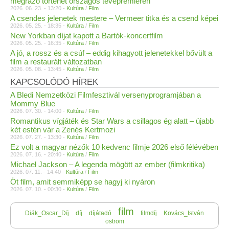
megrázó történet országos tévépremieren
2026. 06. 23. - 13:20 -
Kultúra
/
Film
A csendes jelenetek mestere – Vermeer titka és a csend képei
2026. 05. 25. - 18:35 -
Kultúra
/
Film
New Yorkban díjat kapott a Bartók-koncertfilm
2026. 05. 25. - 16:35 -
Kultúra
/
Film
A jó, a rossz és a csúf – eddig kihagyott jelenetekkel bővült a
film a restaurált változatban
2026. 05. 08. - 13:45 -
Kultúra
/
Film
KAPCSOLÓDÓ HÍREK
A Bledi Nemzetközi Filmfesztivál versenyprogramjában a
Mommy Blue
2026. 07. 30. - 14:00 -
Kultúra
/
Film
Romantikus vígjáték és Star Wars a csillagos ég alatt – újabb
két estén vár a Zenés Kertmozi
2026. 07. 27. - 13:30 -
Kultúra
/
Film
Ez volt a magyar nézők 10 kedvenc filmje 2026 első félévében
2026. 07. 16. - 20:40 -
Kultúra
/
Film
Michael Jackson – A legenda mögött az ember (filmkritika)
2026. 07. 11. - 14:40 -
Kultúra
/
Film
Öt film, amit semmiképp se hagyj ki nyáron
2026. 07. 10. - 00:30 -
Kultúra
/
Film
film
Diák_Oscar_Díj
díj
díjátadó
filmdíj
Kovács_István
ostrom