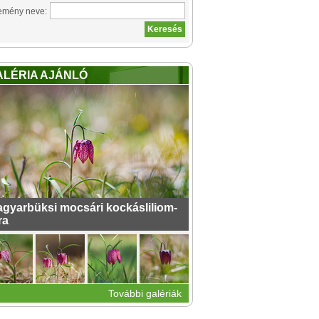
emény neve:
ALÉRIA AJÁNLÓ
gyarbüksi mocsári kockásliliom-
ra
További galériák