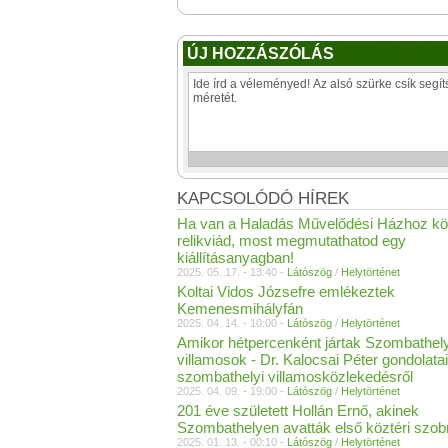
ÚJ HOZZÁSZÓLÁS
KAPCSOLÓDÓ HÍREK
Ha van a Haladás Művelődési Házhoz kö
relikviád, most megmutathatod egy
kiállításanyagban!
2025. 05. 17. - 13:40 -
Látószög
/
Helytörténet
Koltai Vidos Józsefre emlékeztek
Kemenesmihályfán
2025. 04. 14. - 10:00 -
Látószög
/
Helytörténet
Amikor hétpercenként jártak Szombathel
villamosok - Dr. Kalocsai Péter gondolatai
szombathelyi villamosközlekedésről
2025. 04. 09. - 19:00 -
Látószög
/
Helytörténet
201 éve született Hollán Ernő, akinek
Szombathelyen avatták első köztéri szob
2025. 01. 13. - 00:10 -
Látószög
/
Helytörténet