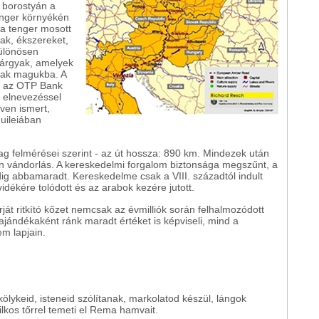
 borostyán a
tenger környékén
 a tenger mosott
ak, ékszereket,
Különösen
tárgyak, amelyek
ltak magukba. A
ó az OTP Bank
n elnevezéssel
ven ismert,
quileiában
vag felmérései szerint - az út hossza: 890 km. Mindezek után
mán vándorlás. A kereskedelmi forgalom biztonsága megszűnt, a
dig abbamaradt. Kereskedelme csak a VIII. századtól indult
vidékére tolódott és az arabok kezére jutott.
ját ritkító kőzet nemcsak az évmilliók során felhalmozódott
ándékaként ránk maradt értéket is képviseli, mind a
m lapjain.
ykeid, isteneid szólítanak, markolatod készül, lángok
ilkos tőrrel temeti el Rema hamvait.