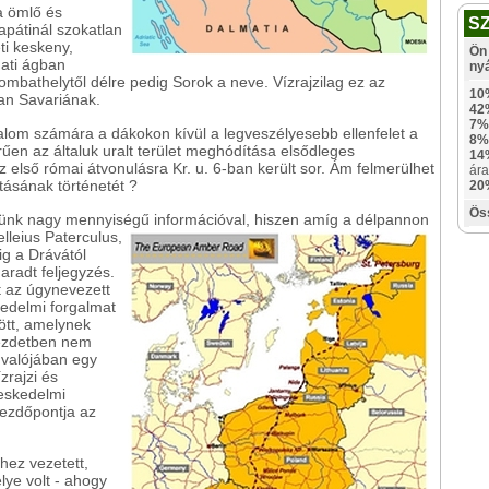
ba ömlő és
S
pátinál szokatlan
ti keskeny,
Ön 
ati ágban
ny
ombathelytől délre pedig Sorok a neve. Vízrajzilag ez az
10
an Savariának.
42
7%
dalom számára a dákokon kívül a legveszélyesebb ellenfelet a
8%
űen az általuk uralt terület meghódítása elsődleges
14
z első római átvonulásra Kr. u. 6-ban került sor. Ám felmerülhet
ára
tásának történetét ?
20
Ös
ezünk nagy mennyiségű információval, hiszen amíg a délpannon
elleius Paterculus,
ig a Drávától
aradt feljegyzés.
t az úgynevezett
edelmi forgalmat
zött, amelynek
Kezdetben nem
 valójában egy
zrajzi és
reskedelmi
ezdőpontja az
hez vezetett,
lye volt - ahogy