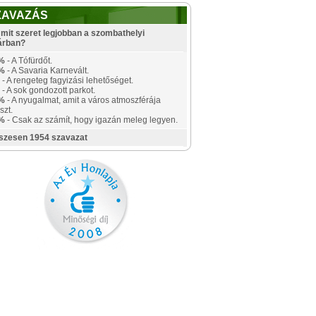
ZAVAZÁS
mit szeret legjobban a szombathelyi
árban?
%
- A Tófürdőt.
%
- A Savaria Karnevált.
- A rengeteg fagyizási lehetőséget.
- A sok gondozott parkot.
%
- A nyugalmat, amit a város atmoszférája
szt.
%
- Csak az számít, hogy igazán meleg legyen.
szesen 1954 szavazat