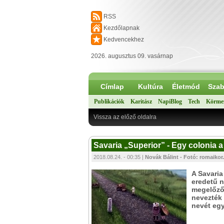
RSS
Kezdőlapnak
Kedvencekhez
2026. augusztus 09. vasárnap
Címlap
Kultúra
Életmód
Szab
Publikációk
Karitász
NapiBlog
Tech
Körme
Vissza az előző oldalra
Savaria „Superior” - Egy colonia 
2018.08.24. - 00:35 |
Novák Bálint - Fotó: romaikor
A Savaria
eredetű n
megelőző 
nevezték 
nevét egy