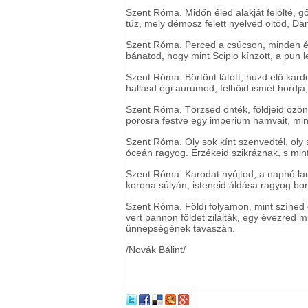
Szent Róma. Midőn éled alakját felölté, g
tűz, mely démosz felett nyelved öltöd, Da
Szent Róma. Perced a csúcson, minden él h
bánatod, hogy mint Scipio kínzott, a pun l
Szent Róma. Börtönt látott, húzd elő kardod
hallasd égi aurumod, felhőid ismét hordja, k
Szent Róma. Törzsed önték, földjeid özö
porosra festve egy imperium hamvait, mint
Szent Róma. Oly sok kínt szenvedtél, oly s
óceán ragyog. Érzékeid szikráznak, s mint
Szent Róma. Karodat nyújtod, a naphó lank
korona súlyán, isteneid áldása ragyog bo
Szent Róma. Földi folyamon, mint színed c
vert pannon földet zilálták, egy évezred mú
ünnepségének tavaszán.
/Novák Bálint/