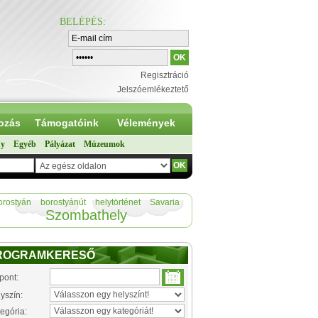
BELÉPÉS
:
Regisztráció
Jelszóemlékeztető
ozás
Támogatóink
Vélemények
ny
Egyéb
Pályázat
Múzeumok
orostyán
borostyánút
helytörténet
Savaria
Szombathely
ROGRAMKERESŐ
pont:
yszín:
egória: