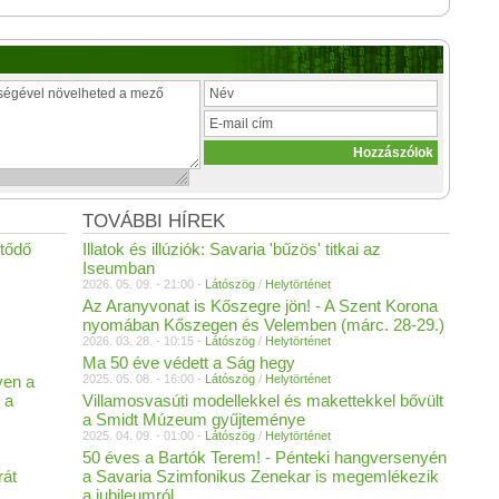
TOVÁBBI HÍREK
tődő
Illatok és illúziók: Savaria 'bűzös' titkai az
Iseumban
2026. 05. 09. - 21:00 -
Látószög
/
Helytörténet
Az Aranyvonat is Kőszegre jön! - A Szent Korona
nyomában Kőszegen és Velemben (márc. 28-29.)
2026. 03. 28. - 10:15 -
Látószög
/
Helytörténet
Ma 50 éve védett a Ság hegy
yen a
2025. 05. 08. - 16:00 -
Látószög
/
Helytörténet
 a
Villamosvasúti modellekkel és makettekkel bővült
a Smidt Múzeum gyűjteménye
2025. 04. 09. - 01:00 -
Látószög
/
Helytörténet
50 éves a Bartók Terem! - Pénteki hangversenyén
rát
a Savaria Szimfonikus Zenekar is megemlékezik
a jubileumról