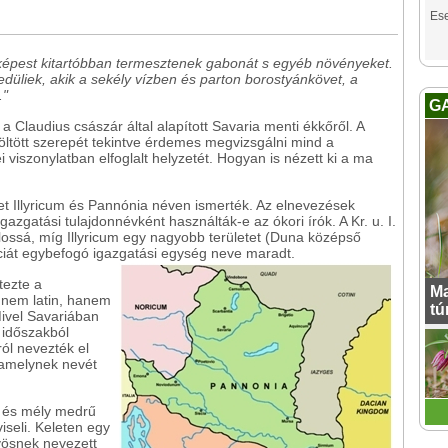
Es
épest kitartóbban termesztenek gabonát s egyéb növényeket.
edüliek, akik a sekély vízben és parton borostyánkövet, a
."
G
a Claudius császár által alapított Savaria menti ékkőről. A
öltött szerepét tekintve érdemes megvizsgálni mind a
viszonylatban elfoglalt helyzetét. Hogyan is nézett ki a ma
ket Illyricum és Pannónia néven ismerték. Az elnevezések
igazgatási tulajdonnévként használták-e az ókori írók. A Kr. u. I.
lossá, míg Illyricum egy nagyobb területet (Duna középső
inciát egybefogó igazgatási egység neve maradt.
tezte a
Ma
 nem latin, hanem
tú
Mivel Savariában
 időszakból
ról nevezték el
, amelynek nevét
s és mély medrű
iseli. Keleten egy
yösnek nevezett