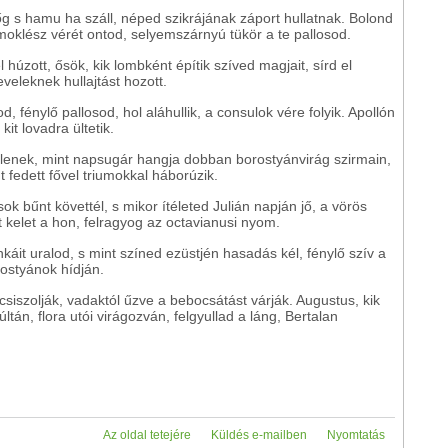
őg s hamu ha száll, néped szikrájának záport hullatnak. Bolond
moklész vérét ontod, selyemszárnyú tükör a te pallosod.
úzott, ősök, kik lombként építik szíved magjait, sírd el
eveleknek hullajtást hozott.
, fénylő pallosod, hol aláhullik, a consulok vére folyik. Apollón
it lovadra ültetik.
nlenek, mint napsugár hangja dobban borostyánvirág szirmain,
 fedett fővel triumokkal háborúzik.
ok bűnt követtél, s mikor ítéleted Julián napján jő, a vörös
 kelet a hon, felragyog az octavianusi nyom.
áit uralod, s mint színed ezüstjén hasadás kél, fénylő szív a
rostyánok hídján.
siszolják, vadaktól űzve a bebocsátást várják. Augustus, kik
ltán, flora utói virágozván, felgyullad a láng, Bertalan
Az oldal tetejére
Küldés e-mailben
Nyomtatás