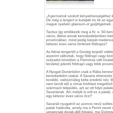
„A germánok szokott kényelmességéhez k
De még a tengert is kutatják és ők az egy
maguk nyelvén glaesum-ot gyűjtögetnek..
Tacitus így emlékezik meg a Kr. e. 50-ben 
város, illetve annak kereskedelemben bet
provinciában, mind pedig kárpát-medencei 
kétezer éves város történeti földrajza?
Az Adriai-tengertől a Dunáig terjedő vidé
aszerint változtak, hogy földrajzi vagy köz
századot követően a Pannónia vált hivata
területe) jelentő földrajzi vagy több prov
A Nyugat-Dunántúlon csak a Rába keresz
kereskedelmi utakat. A Savaria elnevezés
korábbi, valószínűleg kelta eredetű név. 
nem került elő a római hódítást megelőző
származó település, azt az ott folyó patak
Savariának. Ám melyik is volt ez a patak
egy kétezer éves város őrzi?
Savariát nyugatról az azonos nevű széle
patak határolta, amely ma a Perint nevet v
ugyancsak észak-déli folyású, ma Gyöng