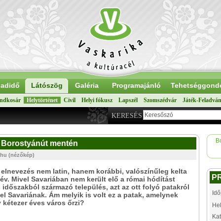
adidő
Látószög
Galéria
Programajánló
Tehetséggond
ndkosár
Helytörténet
Civil
Helyi fókusz
Lapszél
Szomszédvár
Játék-Feladvá
KERESÉS
B
a Borostyánút mentén
.hu (nézőkép)
 elnevezés nem latin, hanem korábbi, valószínűleg kelta
P
év. Mivel Savariában nem került elő a római hódítást
időszakból származó település, azt az ott folyó patakról
Idő
el Savariának. Ám melyik is volt ez a patak, amelynek
 kétezer éves város őrzi?
Hel
Kat