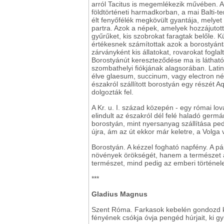
arról Tacitus is megemlékezik művében. A
földtörténeti harmadkorban, a mai Balti-
élt fenyőfélék megkövült gyantája, melyet
partra. Azok a népek, amelyek hozzájutott
gyűrűket, kis szobrokat faragtak belőle. 
értékesnek számítottak azok a borostyán
zárványként kis állatokat, rovarokat fogla
Borostyánút kereszteződése ma is láthat
szombathelyi fiókjának alagsorában. Lati
élve glaesum, succinum, vagy electron né
északról szállított borostyán egy részét A
dolgozták fel.
A Kr. u. I. század közepén - egy római lo
elindult az északról dél felé haladó ger
borostyán, mint nyersanyag szállítása pe
újra, ám az út ekkor már keletre, a Volga 
Borostyán. A kézzel fogható napfény. A pár
növények örökségét, hanem a természet aj
természet, mind pedig az emberi történele
***
Gladius Magnus
Szent Róma. Farkasok kebelén gondozd köl
fényének csókja óvja pengéd húrjait, ki gy