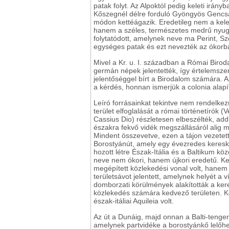
patak folyt. Az Alpoktól pedig keleti irány
Kőszegnél délre forduló Gyöngyös Gencsa
módon kettéágazik. Eredetileg nem a kele
hanem a széles, természetes medrű nyug
folytatódott, amelynek neve ma Perint, Sz
egységes patak és ezt nevezték az ókorb
Mivel a Kr. u. I. században a Római Biro
germán népek jelentették, így értelemszer
jelentőséggel bírt a Birodalom számára. A
a kérdés, honnan ismerjük a colonia alapí
Leíró forrásainkat tekintve nem rendelk
terület
elfoglalását a római történetírók (V
Cassius Dio) részletesen elbeszélték, add
északra fekvő vidék megszállásáról alig m
Mindent összevetve, ezen a tájon vezetet
Borostyánút, amely egy évezredes keresk
hozott létre Észak-Itália és a Baltikum kö
neve nem ókori, hanem újkori eredetű. 
megépített közlekedési vonal volt, hanem
területsávot jelentett, amelynek helyét a ví
domborzati körülmények alakították a ke
közlekedés számára kedvező területen. K
észak-itáliai Aquileia volt.
Az út a Dunáig, majd onnan a Balti-tenger
amelynek partvidéke a borostyánkő lelőhe