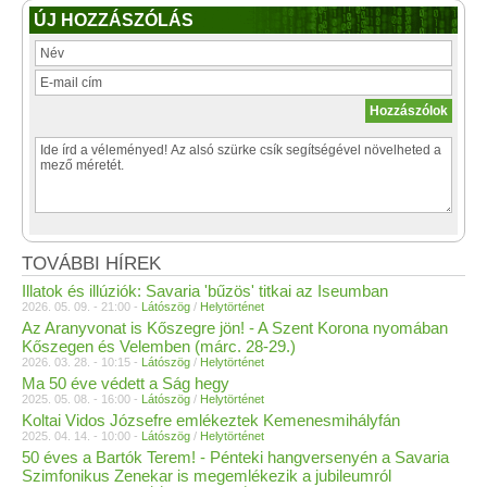
ÚJ HOZZÁSZÓLÁS
TOVÁBBI HÍREK
Illatok és illúziók: Savaria 'bűzös' titkai az Iseumban
2026. 05. 09. - 21:00 -
Látószög
/
Helytörténet
Az Aranyvonat is Kőszegre jön! - A Szent Korona nyomában
Kőszegen és Velemben (márc. 28-29.)
2026. 03. 28. - 10:15 -
Látószög
/
Helytörténet
Ma 50 éve védett a Ság hegy
2025. 05. 08. - 16:00 -
Látószög
/
Helytörténet
Koltai Vidos Józsefre emlékeztek Kemenesmihályfán
2025. 04. 14. - 10:00 -
Látószög
/
Helytörténet
50 éves a Bartók Terem! - Pénteki hangversenyén a Savaria
Szimfonikus Zenekar is megemlékezik a jubileumról