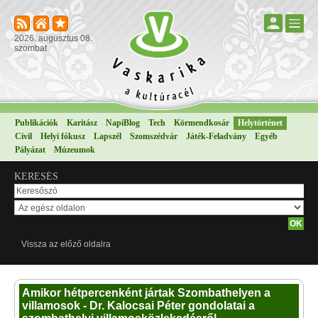
2026. augusztus 08.
szombat
Publikációk
Karitász
NapiBlog
Tech
Körmendkosár
Helytörténet
Civil
Helyi fókusz
Lapszél
Szomszédvár
Játék-Feladvány
Egyéb
Pályázat
Múzeumok
KERESÉS
Vissza az előző oldalra
Amikor hétpercenként jártak Szombathelyen a
villamosok - Dr. Kalocsai Péter gondolatai a