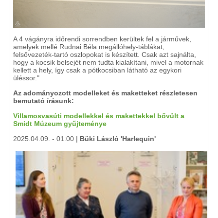
A 4 vágányra időrendi sorrendben kerültek fel a járművek,
amelyek mellé Rudnai Béla megállóhely-táblákat,
felsővezeték-tartó oszlopokat is készített. Csak azt sajnálta,
hogy a kocsik belsejét nem tudta kialakítani, mivel a motornak
kellett a hely, így csak a pótkocsiban látható az egykori
üléssor."
Az adományozott modelleket és maketteket részletesen
bemutató írásunk:
Villamosvasúti modellekkel és makettekkel bővült a
Smidt Múzeum gyűjteménye
2025.04.09. - 01:00 |
Büki László 'Harlequin'