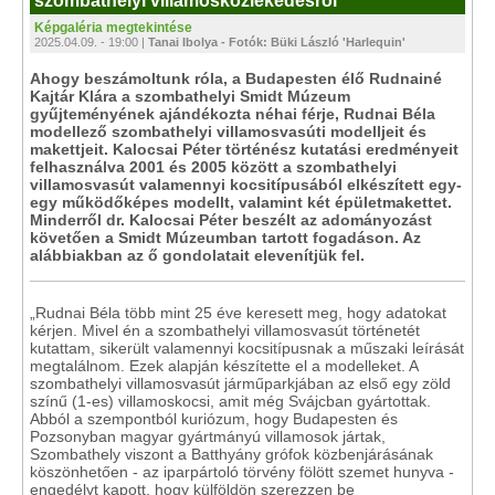
szombathelyi villamosközlekedésről
Képgaléria megtekintése
2025.04.09. - 19:00 |
Tanai Ibolya - Fotók: Büki László 'Harlequin'
Ahogy beszámoltunk róla, a Budapesten élő Rudnainé
Kajtár Klára a szombathelyi Smidt Múzeum
gyűjteményének ajándékozta néhai férje, Rudnai Béla
modellező szombathelyi villamosvasúti modelljeit és
makettjeit. Kalocsai Péter történész kutatási eredményeit
felhasználva 2001 és 2005 között a szombathelyi
villamosvasút valamennyi kocsitípusából elkészített egy-
egy működőképes modellt, valamint két épületmakettet.
Minderről dr. Kalocsai Péter beszélt az adományozást
követően a Smidt Múzeumban tartott fogadáson. Az
alábbiakban az ő gondolatait elevenítjük fel.
„Rudnai Béla több mint 25 éve keresett meg, hogy adatokat
kérjen. Mivel én a szombathelyi villamosvasút történetét
kutattam, sikerült valamennyi kocsitípusnak a műszaki leírását
megtalálnom. Ezek alapján készítette el a modelleket. A
szombathelyi villamosvasút járműparkjában az első egy zöld
színű (1-es) villamoskocsi, amit még Svájcban gyártottak.
Abból a szempontból kuriózum, hogy Budapesten és
Pozsonyban magyar gyártmányú villamosok jártak,
Szombathely viszont a Batthyány grófok közbenjárásának
köszönhetően - az iparpártoló törvény fölött szemet hunyva -
engedélyt kapott, hogy külföldön szerezzen be