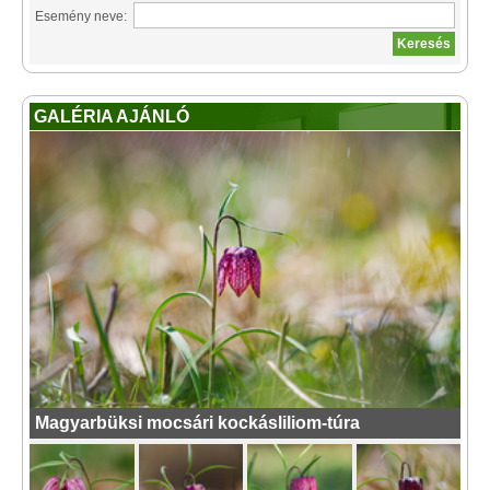
Esemény neve:
GALÉRIA AJÁNLÓ
Magyarbüksi mocsári kockásliliom-túra