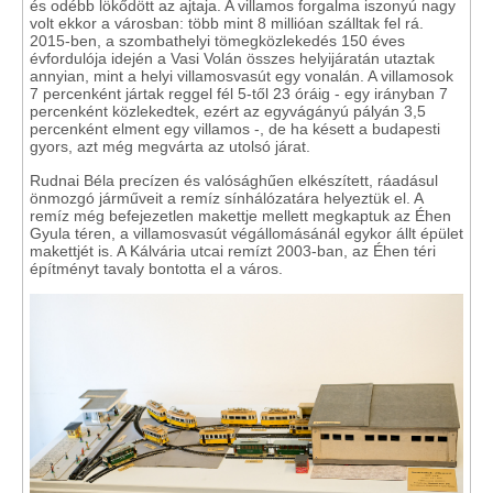
és odébb lökődött az ajtaja. A villamos forgalma iszonyú nagy
volt ekkor a városban: több mint 8 millióan szálltak fel rá.
2015-ben, a szombathelyi tömegközlekedés 150 éves
évfordulója idején a Vasi Volán összes helyijáratán utaztak
annyian, mint a helyi villamosvasút egy vonalán. A villamosok
7 percenként jártak reggel fél 5-től 23 óráig - egy irányban 7
percenként közlekedtek, ezért az egyvágányú pályán 3,5
percenként elment egy villamos -, de ha késett a budapesti
gyors, azt még megvárta az utolsó járat.
Rudnai Béla precízen és valósághűen elkészített, ráadásul
önmozgó járműveit a remíz sínhálózatára helyeztük el. A
remíz még befejezetlen makettje mellett megkaptuk az Éhen
Gyula téren, a villamosvasút végállomásánál egykor állt épület
makettjét is. A Kálvária utcai remízt 2003-ban, az Éhen téri
építményt tavaly bontotta el a város.