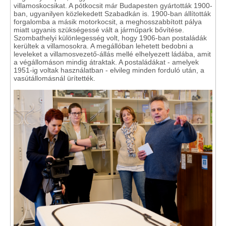
villamoskocsikat. A pótkocsit már Budapesten gyártották 1900-
ban, ugyanilyen közlekedett Szabadkán is. 1900-ban állították
forgalomba a másik motorkocsit, a meghosszabbított pálya
miatt ugyanis szükségessé vált a járműpark bővítése.
Szombathelyi különlegesség volt, hogy 1906-ban postaládák
kerültek a villamosokra. A megállóban lehetett bedobni a
leveleket a villamosvezető-állás mellé elhelyezett ládába, amit
a végállomáson mindig átraktak. A postaládákat - amelyek
1951-ig voltak használatban - elvileg minden forduló után, a
vasútállomásnál ürítették.