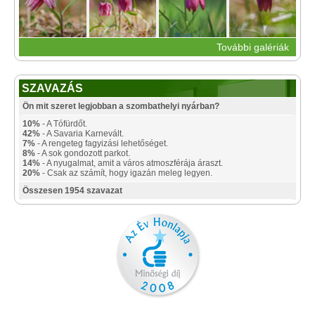
További galériák
SZAVAZÁS
Ön mit szeret legjobban a szombathelyi nyárban?
10%
- A Tófürdőt.
42%
- A Savaria Karnevált.
7%
- A rengeteg fagyizási lehetőséget.
8%
- A sok gondozott parkot.
14%
- A nyugalmat, amit a város atmoszférája áraszt.
20%
- Csak az számít, hogy igazán meleg legyen.
Összesen 1954 szavazat