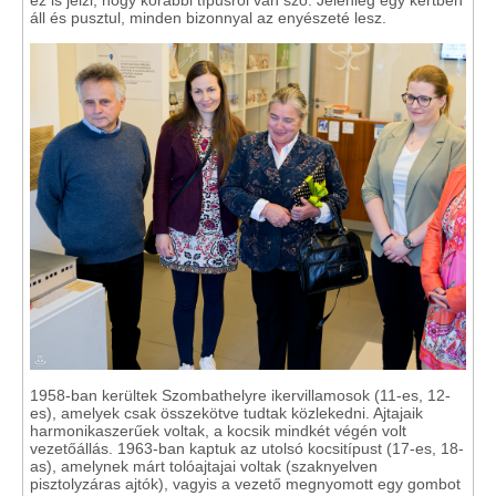
áll és pusztul, minden bizonnyal az enyészeté lesz.
1958-ban kerültek Szombathelyre ikervillamosok (11-es, 12-
es), amelyek csak összekötve tudtak közlekedni. Ajtajaik
harmonikaszerűek voltak, a kocsik mindkét végén volt
vezetőállás. 1963-ban kaptuk az utolsó kocsitípust (17-es, 18-
as), amelynek márt tolóajtajai voltak (szaknyelven
pisztolyzáras ajtók), vagyis a vezető megnyomott egy gombot