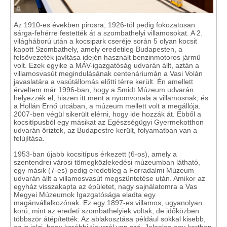
Az 1910-es években pirosra, 1926-tól pedig fokozatosan
sárga-fehérre festették át a szombathelyi villamosokat. A 2.
világháború után a kocsipark cseréje során 5 olyan kocsit
kapott Szombathely, amely eredetileg Budapesten, a
felsővezeték javítása idején használt benzinmotoros jármű
volt. Ezek egyike a MÁV-igazgatóság udvarán állt, aztán a
villamosvasút megindulásának centenáriumán a Vasi Volán
javaslatára a vasútállomás előtti térre került. Én amellett
érveltem már 1996-ban, hogy a Smidt Múzeum udvarán
helyezzék el, hiszen itt ment a nyomvonala a villamosnak, és
a Hollán Ernő utcában, a múzeum mellett volt a megállója.
2007-ben végül sikerült elérni, hogy ide hozzák át. Ebből a
kocsitípusból egy másikat az Egészségügyi Gyermekotthon
udvarán őriztek, az Budapestre került, folyamatban van a
felújítása.
1953-ban újabb kocsitípus érkezett (6-os), amely a
szentendrei városi tömegközlekedési múzeumban látható,
egy másik (7-es) pedig eredetileg a Forradalmi Múzeum
udvarán állt a villamosvasút megszüntetése után. Amikor az
egyház visszakapta az épületet, nagy sajnálatomra a Vas
Megyei Múzeumok Igazgatósága eladta egy
magánvállalkozónak. Ez egy 1897-es villamos, ugyanolyan
korú, mint az eredeti szombathelyiek voltak, de időközben
többször átépítették. Az ablakosztása például sokkal kisebb,
ez is jelzi, hogy korábbi típusról van szó. Jelenleg egy kertben