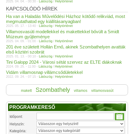
2025. 04. 04. - 00:30 -
Látószög
/
Helytörténet
KAPCSOLÓDÓ HÍREK
Ha van a Haladás Művelődési Házhoz kötődő relikviád, most
megmutathatod egy kiállításanyagban!
2025. 05. 17. - 13:40 -
Látószög
/
Helytörténet
Villamosvasúti modellekkel és makettekkel bővült a Smidt
Múzeum gyűjteménye
2025. 04. 09. - 01:00 -
Látószög
/
Helytörténet
201 éve született Hollán Ernő, akinek Szombathelyen avatták
első köztéri szobrát
2025. 01. 13. - 00:10 -
Látószög
/
Helytörténet
Tini Galopp 2024 - Városi sétát szervez az ELTE diákoknak
2024. 09. 25. - 11:00 -
Látószög
/
Helytörténet
Vidám villamosnap villámcsődületekkel
2022. 09. 24. - 07:15 -
Látószög
/
Helytörténet
Szombathely
makett
villamos
villamosvasút
PROGRAMKERESŐ
Időpont:
Helyszín:
Kategória: