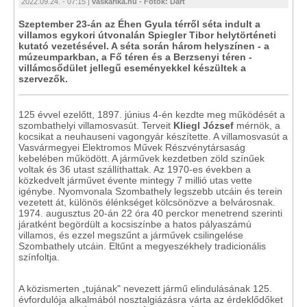
2022.09.24. - 07:15 |
vaskarika.hu - Fotók: Dart
Szeptember 23-án az Éhen Gyula térről séta indult a
villamos egykori útvonalán Spiegler Tibor helytörténeti
kutató vezetésével. A séta során három helyszínen - a
múzeumparkban, a Fő téren és a Berzsenyi téren -
villámcsődület jellegű eseményekkel készültek a
szervezők.
125 évvel ezelőtt, 1897. június 4-én kezdte meg működését a
szombathelyi villamosvasút. Terveit
Kliegl József
mérnök, a
kocsikat a neuhauseni vagongyár készítette. A villamosvasút a
Vasvármegyei Elektromos Művek Részvénytársaság
kebelében működött. A járművek kezdetben zöld színűek
voltak és 36 utast szállíthattak. Az 1970-es években a
közkedvelt járművet évente mintegy 7 millió utas vette
igénybe. Nyomvonala Szombathely legszebb utcáin és terein
vezetett át, különös élénkséget kölcsönözve a belvárosnak.
1974. augusztus 20-án 22 óra 40 perckor menetrend szerinti
járatként begördült a kocsiszínbe a hatos pályaszámú
villamos, és ezzel megszűnt a járművek csilingelése
Szombathely utcáin. Eltűnt a megyeszékhely tradicionális
színfoltja.
A közismerten „tujának" nevezett jármű elindulásának 125.
évfordulója alkalmából nosztalgiázásra várta az érdeklődőket