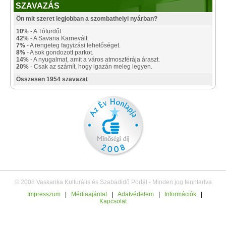
SZAVAZÁS
Ön mit szeret legjobban a szombathelyi nyárban?
10%
- A Tófürdőt.
42%
- A Savaria Karnevált.
7%
- A rengeteg fagyizási lehetőséget.
8%
- A sok gondozott parkot.
14%
- A nyugalmat, amit a város atmoszférája áraszt.
20%
- Csak az számít, hogy igazán meleg legyen.
Összesen 1954 szavazat
© 2008 Vaskarika Kulturális és Szabadidő Portál - Minden jog fenntartva
Impresszum
|
Médiaajánlat
|
Adatvédelem
|
Információk
|
Kapcsolat