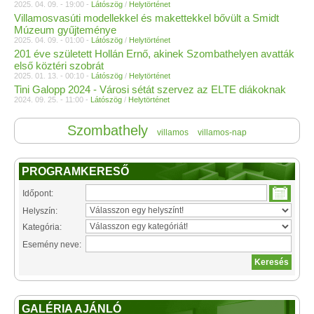
2025. 04. 09. - 19:00 -
Látószög
/
Helytörténet
Villamosvasúti modellekkel és makettekkel bővült a Smidt
Múzeum gyűjteménye
2025. 04. 09. - 01:00 -
Látószög
/
Helytörténet
201 éve született Hollán Ernő, akinek Szombathelyen avatták
első köztéri szobrát
2025. 01. 13. - 00:10 -
Látószög
/
Helytörténet
Tini Galopp 2024 - Városi sétát szervez az ELTE diákoknak
2024. 09. 25. - 11:00 -
Látószög
/
Helytörténet
Szombathely
villamos
villamos-nap
PROGRAMKERESŐ
Időpont:
Helyszín:
Kategória:
Esemény neve:
GALÉRIA AJÁNLÓ