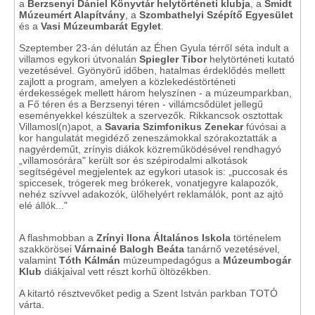
a
Berzsenyi Dániel Könyvtár helytörténeti klubja
, a
Smidt
Múzeumért Alapítvány
, a
Szombathelyi Szépítő Egyesület
és a
Vasi Múzeumbarát Egylet
.
Szeptember 23-án délután az Éhen Gyula térről séta indult a
villamos egykori útvonalán
Spiegler Tibor
helytörténeti kutató
vezetésével. Gyönyörű időben, hatalmas érdeklődés mellett
zajlott a program, amelyen a közlekedéstörténeti
érdekességek mellett három helyszínen - a múzeumparkban,
a Fő téren és a Berzsenyi téren - villámcsődület jellegű
eseményekkel készültek a szervezők. Rikkancsok osztottak
Villamosl(n)apot, a
Savaria Szimfonikus Zenekar
fúvósai a
kor hangulatát megidéző zeneszámokkal szórakoztatták a
nagyérdeműt, zrínyis diákok közreműködésével rendhagyó
„villamosórára" került sor és szépirodalmi alkotások
segítségével megjelentek az egykori utasok is: „puccosak és
spiccesek, trógerek meg brókerek, vonatjegyre kalapozók,
nehéz szívvel adakozók, ülőhelyért reklamálók, pont az ajtó
elé állók..."
A flashmobban a
Zrínyi Ilona Általános Iskola
történelem
szakkörösei
Várnainé Balogh Beáta
tanárnő vezetésével,
valamint
Tóth Kálmán
múzeumpedagógus a
Múzeumbogár
Klub
diákjaival vett részt korhű öltözékben.
A kitartó résztvevőket pedig a Szent István parkban TOTÓ
várta.