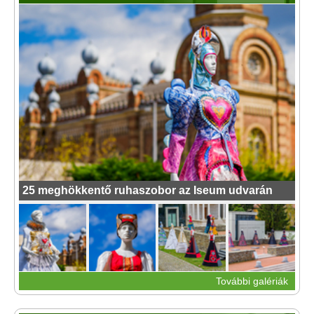
25 meghökkentő ruhaszobor az Iseum udvarán
További galériák