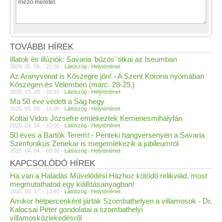
TOVÁBBI HÍREK
Illatok és illúziók: Savaria 'bűzös' titkai az Iseumban
2026. 05. 09. - 21:00 -
Látószög
/
Helytörténet
Az Aranyvonat is Kőszegre jön! - A Szent Korona nyomában
Kőszegen és Velemben (márc. 28-29.)
2026. 03. 28. - 10:15 -
Látószög
/
Helytörténet
Ma 50 éve védett a Ság hegy
2025. 05. 08. - 16:00 -
Látószög
/
Helytörténet
Koltai Vidos Józsefre emlékeztek Kemenesmihályfán
2025. 04. 14. - 10:00 -
Látószög
/
Helytörténet
50 éves a Bartók Terem! - Pénteki hangversenyén a Savaria
Szimfonikus Zenekar is megemlékezik a jubileumról
2025. 04. 04. - 00:30 -
Látószög
/
Helytörténet
KAPCSOLÓDÓ HÍREK
Ha van a Haladás Művelődési Házhoz kötődő relikviád, most
megmutathatod egy kiállításanyagban!
2025. 05. 17. - 13:40 -
Látószög
/
Helytörténet
Amikor hétpercenként jártak Szombathelyen a villamosok - Dr.
Kalocsai Péter gondolatai a szombathelyi
villamosközlekedésről