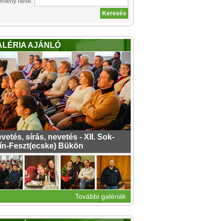
emény neve:
ALÉRIA AJÁNLÓ
vetés, sírás, nevetés - XII. Sok-
ín-Feszt(ecske) Bükön
További galériák