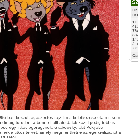
S
Ön 
ny
10
42
7%
8%
14
ára
20
Ös
6-ban készült egészestés rajzfilm a keletkezése óta mit sem
ndmáig töretlen, a benne hallható dalok közül pedig több is
 főhőse egy titkos egérügynök, Grabowsky, akit Pokyóba
nek a titkos tervét, amely megmenthetné az egércivilizációt a
átusától.