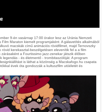
ptember 9-én vasárnap 17:00 órakor lesz az Uránia Nemzeti
s Film Maraton kiemelt programjaként. A gálavetítés alkalmából
alkuvó macskák című animációs rövidfilmet, majd Ternovszky
rövid kerekasztal-beszélgetésen elevenítik fel a a film
 zárásaként a Fourtissimo jazz-zenekar játszik élőben
k legendás - és életmentő - trombitaszólóját. A program
 designkiállítást is láthat a közönség a Macskafogo.hu csapata
tókkal évek óta gondozzák a kultuszfilm utóéletét és