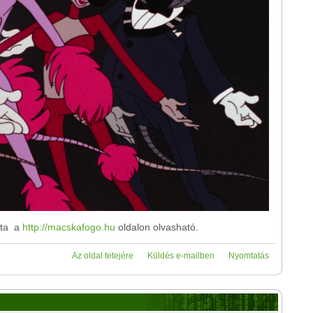
ista a
http://macskafogo.hu
oldalon olvasható.
Az oldal tetejére
Küldés e-mailben
Nyomtatás