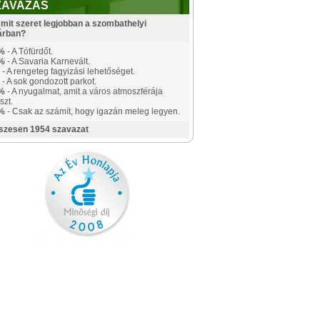
ZAVAZÁS
mit szeret legjobban a szombathelyi
árban?
%
- A Tófürdőt.
%
- A Savaria Karnevált.
- A rengeteg fagyizási lehetőséget.
- A sok gondozott parkot.
%
- A nyugalmat, amit a város atmoszférája
szt.
%
- Csak az számít, hogy igazán meleg legyen.
szesen 1954 szavazat