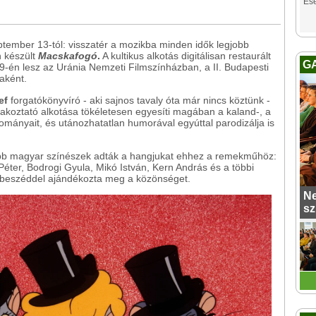
Es
ptember 13-tól: visszatér a mozikba minden idők legjobb
n készült
Macskafogó
.
A kultikus alkotás digitálisan restaurált
G
-én lesz az Uránia Nemzeti Filmszínházban, a II. Budapesti
aként.
ef
forgatókönyvíró - aki sajnos tavaly óta már nincs köztünk -
koztató alkotása tökéletesen egyesíti magában a kaland-, a
mányait, és utánozhatatlan humorával egyúttal parodizálja is
bb magyar színészek adták a hangjukat ehhez a remekműhöz:
ter, Bodrogi Gyula, Mikó István, Kern András és a többi
rbeszéddel ajándékozta meg a közönséget.
Ne
sz