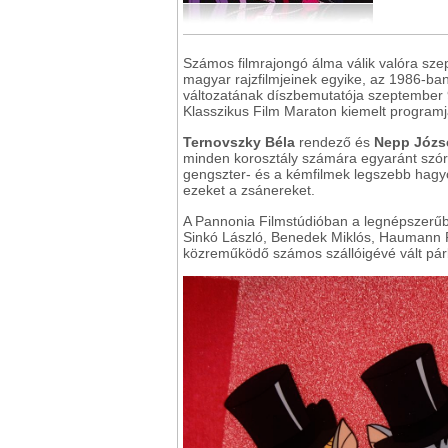
Számos filmrajongó álma válik valóra sze
magyar rajzfilmjeinek egyike, az 1986-ba
változatának díszbemutatója szeptember 9
Klasszikus Film Maraton kiemelt programj
Ternovszky Béla
rendező és
Nepp Józs
minden korosztály számára egyaránt szóra
gengszter- és a kémfilmek legszebb hagyo
ezeket a zsánereket.
A Pannonia Filmstúdióban a legnépszerű
Sinkó László, Benedek Miklós, Haumann Pé
közreműködő számos szállóigévé vált pá