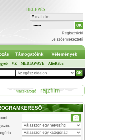
BELÉPÉS
:
Regisztráció
Jelszóemlékeztető
ozás
Támogatóink
Vélemények
gyéb
VZ
MEDIAWAVE
AlteRába
rajzfilm
Macskafogó
ROGRAMKERESŐ
pont:
yszín:
egória: