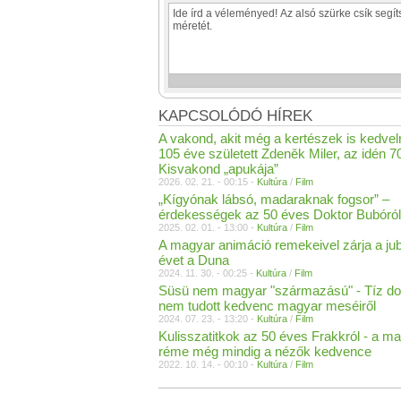
KAPCSOLÓDÓ HÍREK
A vakond, akit még a kertészek is kedve
105 éve született Zdeněk Miler, az idén 7
Kisvakond „apukája”
2026. 02. 21. - 00:15 -
Kultúra
/
Film
„Kígyónak lábsó, madaraknak fogsor” –
érdekességek az 50 éves Doktor Bubóról
2025. 02. 01. - 13:00 -
Kultúra
/
Film
A magyar animáció remekeivel zárja a jub
évet a Duna
2024. 11. 30. - 00:25 -
Kultúra
/
Film
Süsü nem magyar "származású" - Tíz dol
nem tudott kedvenc magyar meséiről
2024. 07. 23. - 13:20 -
Kultúra
/
Film
Kulisszatitkok az 50 éves Frakkról - a m
réme még mindig a nézők kedvence
2022. 10. 14. - 00:10 -
Kultúra
/
Film