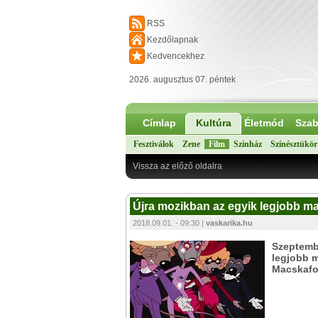
RSS
Kezdőlapnak
Kedvencekhez
2026. augusztus 07. péntek
Címlap
Kultúra
Életmód
Szab
Fesztiválok
Zene
Film
Színház
Színésztükör
Vissza az előző oldalra
Újra mozikban az egyik legjobb ma
2018.09.01. - 09:30 |
vaskarika.hu
Szeptembe
legjobb m
Macskafo