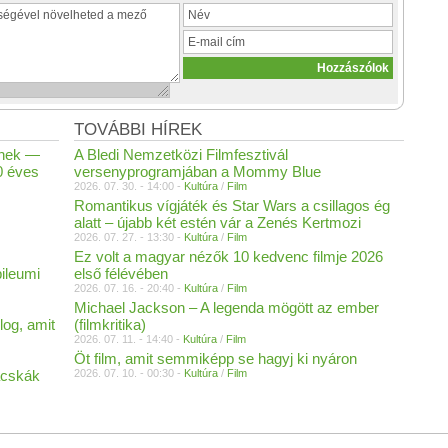
TOVÁBBI HÍREK
lnek —
A Bledi Nemzetközi Filmfesztivál
0 éves
versenyprogramjában a Mommy Blue
2026. 07. 30. - 14:00 -
Kultúra
/
Film
Romantikus vígjáték és Star Wars a csillagos ég
alatt – újabb két estén vár a Zenés Kertmozi
2026. 07. 27. - 13:30 -
Kultúra
/
Film
Ez volt a magyar nézők 10 kedvenc filmje 2026
ileumi
első félévében
2026. 07. 16. - 20:40 -
Kultúra
/
Film
Michael Jackson – A legenda mögött az ember
og, amit
(filmkritika)
2026. 07. 11. - 14:40 -
Kultúra
/
Film
Öt film, amit semmiképp se hagyj ki nyáron
acskák
2026. 07. 10. - 00:30 -
Kultúra
/
Film