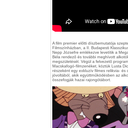
A film premier előtti díszbemutatója sze
Filmszínházban, a II. Budapesti Klassziku
Nepp Józsefre emlékezve levetítik a Meg
Béla rendező és további meghívott alkotók 
megszületését. Végül a felvezető program
Macskafogó-filmzenéket, köztük Lusta Dic
részeként egy exkluzív filmes relikvia- és
jóvoltából, akik együttműködésben az alko
összefogják hazai rajongótábort.