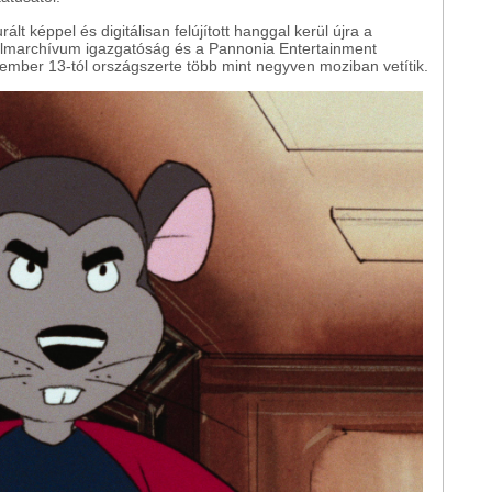
lt képpel és digitálisan felújított hanggal kerül újra a
ilmarchívum igazgatóság és a Pannonia Entertainment
mber 13-tól országszerte több mint negyven moziban vetítik.