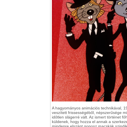
A hagyományos animációs technikával, 198
veszített frissességéből, népszerűsége mi
időtlen slágerré vált. Az ismert történet
küldenek, hogy hozza el annak a szerkezet
mindenre elszánt gonosz macskák szindik