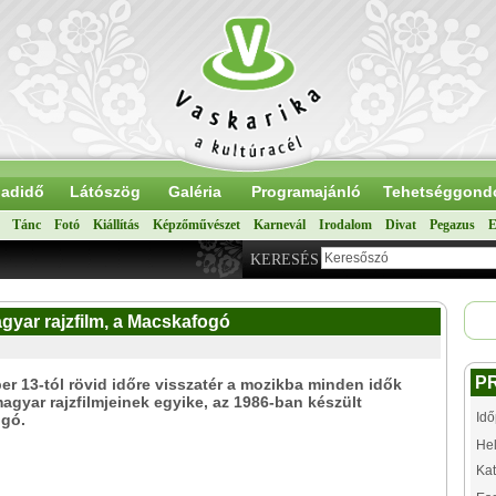
adidő
Látószög
Galéria
Programajánló
Tehetséggond
Tánc
Fotó
Kiállítás
Képzőművészet
Karnevál
Irodalom
Divat
Pegazus
E
KERESÉS
gyar rajzfilm, a Macskafogó
P
r 13-tól rövid időre visszatér a mozikba minden idők
agyar rajzfilmjeinek egyike, az 1986-ban készült
Idő
gó.
Hel
Kat