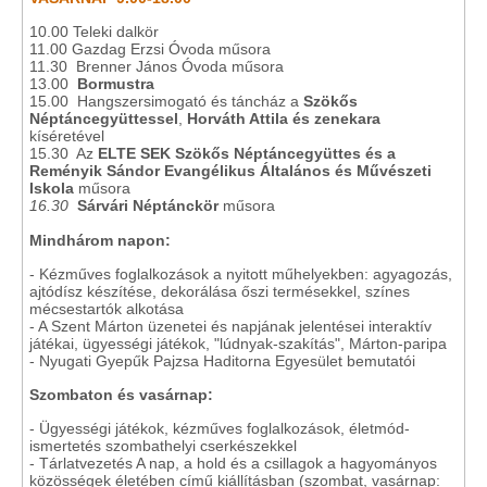
10.00 Teleki dalkör
11.00 Gazdag Erzsi Óvoda műsora
11.30 Brenner János Óvoda műsora
13.00
Bormustra
15.00 Hangszersimogató és táncház a
Szökős
Néptáncegyüttessel
,
Horváth Attila és zenekara
kíséretével
15.30 Az
ELTE SEK Szökős Néptáncegyüttes és a
Reményik Sándor Evangélikus Általános és Művészeti
Iskola
műsora
16.30
Sárvári Néptánckör
műsora
Mindhárom napon:
- Kézműves foglalkozások a nyitott műhelyekben: agyagozás,
ajtódísz készítése, dekorálása őszi termésekkel, színes
mécsestartók alkotása
- A Szent Márton üzenetei és napjának jelentései interaktív
játékai, ügyességi játékok, "lúdnyak-szakítás", Márton-paripa
- Nyugati Gyepűk Pajzsa Haditorna Egyesület bemutatói
Szombaton és vasárnap:
- Ügyességi játékok, kézműves foglalkozások, életmód-
ismertetés szombathelyi cserkészekkel
- Tárlatvezetés A nap, a hold és a csillagok a hagyományos
közösségek életében című kiállításban (szombat, vasárnap: