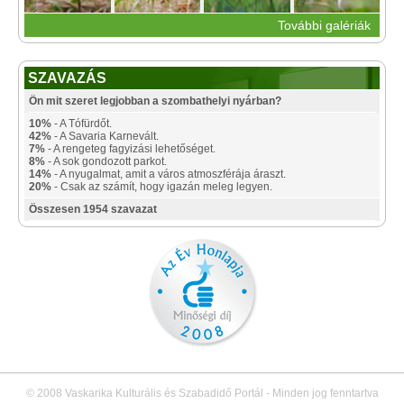
További galériák
SZAVAZÁS
Ön mit szeret legjobban a szombathelyi nyárban?
10%
- A Tófürdőt.
42%
- A Savaria Karnevált.
7%
- A rengeteg fagyizási lehetőséget.
8%
- A sok gondozott parkot.
14%
- A nyugalmat, amit a város atmoszférája áraszt.
20%
- Csak az számít, hogy igazán meleg legyen.
Összesen 1954 szavazat
© 2008 Vaskarika Kulturális és Szabadidő Portál - Minden jog fenntartva