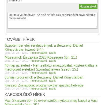
TOVÁBBI HÍREK
Szeptember eleji rendezvények a Berzsenyi Dániel
Könyvtárban (szept. 3-4.)
2025. 08. 28. - 12:50 -
Programajánló
/
Egyéb
Múzeumok Éjszakája 2025 Kőszegen (jún. 21.)
2025. 06. 21. - 00:10 -
Programajánló
/
Egyéb
40 nap az életért - Nemzetközi imaszolgálat, köztéri kiállás a
megfogant életekért Szombathelyen (szept. 25.)
2024. 09. 24. - 12:00 -
Programajánló
/
Egyéb
Júniusi programok a Berzsenyi Dániel Könyvtárban
2024. 06. 16. - 21:00 -
Programajánló
/
Egyéb
Kőszegi Zsinagóga: programokban gazdag hétvége
2024. 04. 26. - 08:00 -
Programajánló
/
Egyéb
KAPCSOLÓDÓ HÍREK
Vasi Skanzen 50 - 50 évvel ezelőtt nyitotta meg kapuit a Vasi
Múzeumfalu (aug. 20.)