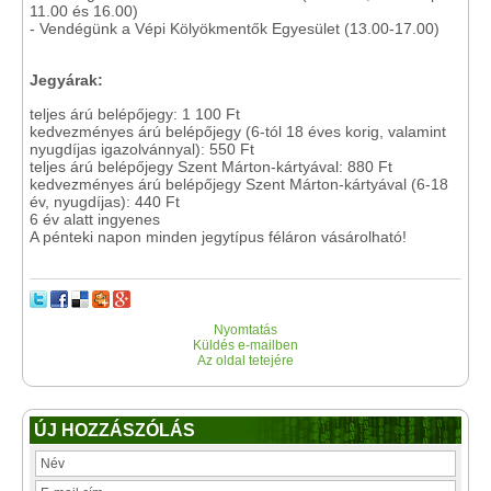
11.00 és 16.00)
- Vendégünk a Vépi Kölyökmentők Egyesület (13.00-17.00)
Jegyárak:
teljes árú belépőjegy: 1 100 Ft
kedvezményes árú belépőjegy (6-tól 18 éves korig, valamint
nyugdíjas igazolvánnyal): 550 Ft
teljes árú belépőjegy Szent Márton-kártyával: 880 Ft
kedvezményes árú belépőjegy Szent Márton-kártyával (6-18
év, nyugdíjas): 440 Ft
6 év alatt ingyenes
A pénteki napon minden jegytípus féláron vásárolható!
Nyomtatás
Küldés e-mailben
Az oldal tetejére
ÚJ HOZZÁSZÓLÁS