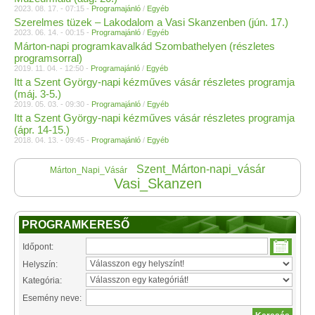
2023. 08. 17. - 07:15 -
Programajánló
/
Egyéb
Szerelmes tüzek – Lakodalom a Vasi Skanzenben (jún. 17.)
2023. 06. 14. - 00:15 -
Programajánló
/
Egyéb
Márton-napi programkavalkád Szombathelyen (részletes
programsorral)
2019. 11. 04. - 12:50 -
Programajánló
/
Egyéb
Itt a Szent György-napi kézműves vásár részletes programja
(máj. 3-5.)
2019. 05. 03. - 09:30 -
Programajánló
/
Egyéb
Itt a Szent György-napi kézműves vásár részletes programja
(ápr. 14-15.)
2018. 04. 13. - 09:45 -
Programajánló
/
Egyéb
Szent_Márton-napi_vásár
Márton_Napi_Vásár
Vasi_Skanzen
PROGRAMKERESŐ
Időpont:
Helyszín:
Kategória:
Esemény neve: