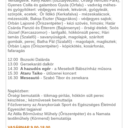
Vendégeink: Kevy Albert (osztályvezető, Őrségi nemzeti Park),
Gyenes Csilla és galambos Gyula (Orfalu) - vadvrág méhes-
és gyógyítókert: védjegyes mézek, lekvárok, gyógyteák,
szörpök, ecetek; Őr Ildikó (Kerkafalva) - mézeskalácsok,
mézessütik; Baksa Eszter (Nagyrákos) - védjegyes sajtok;
Orbán Lajosné (Őriszentpéter) - kézi szövés, hímzés; Határ
Csárda Panzió és Étterem (Bajánsenye) - őrségi ételek; Soós
József (Kercaszomor) - lanfgalló, hökkönsült perec; Hári
tamás (Szalafő) - savanyúságok, magolajok, szárított
gombák, perec; Batha Pál (Szalafő) - magolajok, maglisztek;
Orbán Lajos (Őriszentpéter) - kópickötés, kosárfonás,
fafaragás
12.00 Bozsoki Dalárda
13.00 Gersekaráti dalkör
14.30
A hazudós egér
- a Mesebolt Bábszínház műsora
15.30
Ataru Taiko
- ütőzenei koncert
16.30
Meseautó
- Szabó Tibor és zenekara
Napközben:
Őrségi bemutatók - tökmag-pirítás, hökkön sült perec
készítése,; kézművesek bemuttaója
Főzőverseny az Aranykorúak Sport és Egészséges Életmód
Egyesület tagjaival
Az Atilla Bőrművész Műhely (Őriszentpéter) és a Namata
textilműhely (Körmend) bemutatója
VASÁRNAP 9.00-18.00