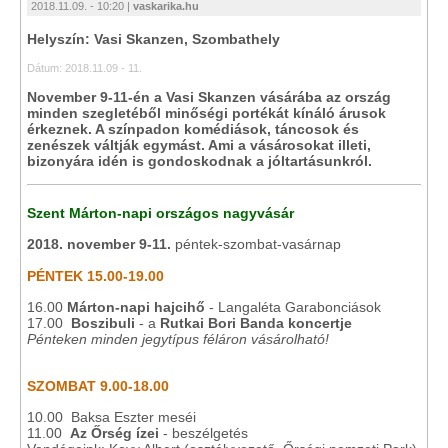
2018.11.09. - 10:20 |
vaskarika.hu
Helyszín: Vasi Skanzen, Szombathely
Dátum: 2018.11.09 - 11.
November 9-11-én a Vasi Skanzen vásárába az ország
minden szegletéből minőségi portékát kínáló árusok
érkeznek. A színpadon komédiások, táncosok és
zenészek váltják egymást. Ami a vásárosokat illeti,
bizonyára idén is gondoskodnak a jóltartásunkról.
Szent Márton-napi országos nagyvásár
2018. november 9-11.
péntek-szombat-vasárnap
PÉNTEK 15.00-19.00
16.00
Márton-napi hajcihő
- Langaléta Garabonciások
17.00
Boszibuli
- a
Rutkai Bori Banda koncertje
Pénteken minden jegytípus féláron vásárolható!
SZOMBAT 9.00-18.00
10.00 Baksa Eszter meséi
11.00
Az Őrség ízei
- beszélgetés