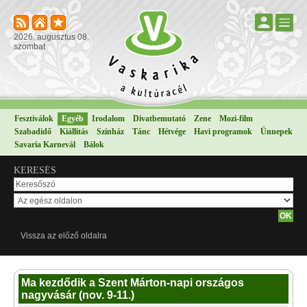
2026. augusztus 08.
szombat
Fesztiválok
Egyéb
Irodalom
Divatbemutató
Zene
Mozi-film
Szabadidő
Kiállítás
Színház
Tánc
Hétvége
Havi programok
Ünnepek
Savaria Karnevál
Bálok
KERESÉS
Vissza az előző oldalra
Ma kezdődik a Szent Márton-napi országos
nagyvásár (nov. 9-11.)