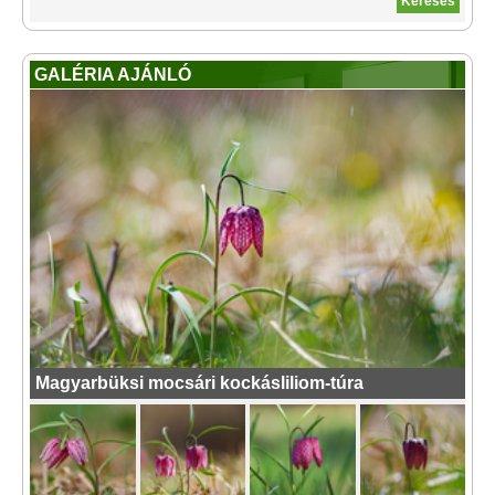
GALÉRIA AJÁNLÓ
Magyarbüksi mocsári kockásliliom-túra